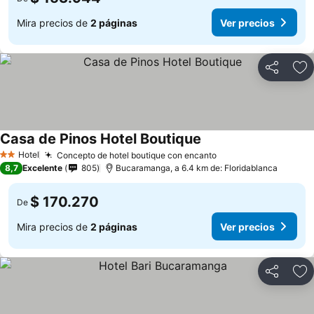
Mira precios de
2 páginas
Ver precios
Compartir
Ag
Casa de Pinos Hotel Boutique
Hotel
Concepto de hotel boutique con encanto
2 Estrellas
8,7
Excelente
805
Bucaramanga, a 6.4 km de: Floridablanca
$ 170.270
De
Mira precios de
2 páginas
Ver precios
Compartir
Ag