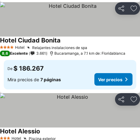
Compartir
Ag
Hotel Ciudad Bonita
Hotel
Relajantes instalaciones de spa
4 Estrellas
8,6
Excelente
3.661
Bucaramanga, a 7.1 km de: Floridablanca
$ 186.267
De
Mira precios de
7 páginas
Ver precios
Compartir
Ag
Hotel Alessio
Hotel
Piscina exterior