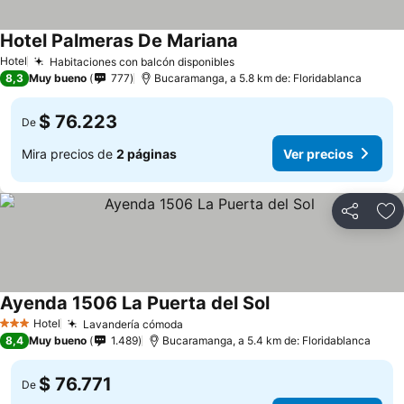
Hotel Palmeras De Mariana
Hotel
Habitaciones con balcón disponibles
8,3
Muy bueno
777
Bucaramanga, a 5.8 km de: Floridablanca
$ 76.223
De
Mira precios de
2 páginas
Ver precios
Compartir
Ag
Ayenda 1506 La Puerta del Sol
Hotel
Lavandería cómoda
3 Estrellas
8,4
Muy bueno
1.489
Bucaramanga, a 5.4 km de: Floridablanca
$ 76.771
De