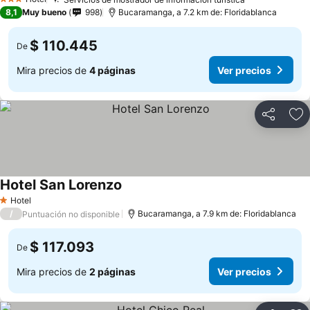
3 Estrellas
8,1
Muy bueno
998
Bucaramanga, a 7.2 km de: Floridablanca
$ 110.445
De
Mira precios de
4 páginas
Ver precios
Compartir
Ag
Hotel San Lorenzo
Hotel
1 Estrellas
/
Bucaramanga, a 7.9 km de: Floridablanca
Puntuación no disponible
$ 117.093
De
Mira precios de
2 páginas
Ver precios