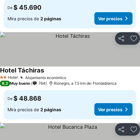
$ 45.690
De
Mira precios de
2 páginas
Ver precios
Compartir
Ag
Hotel Táchiras
Hotel
Alojamiento económico
2 Estrellas
8,2
Muy bueno
764
Rionegro, a 7.5 km de: Floridablanca
$ 48.868
De
Mira precios de
2 páginas
Ver precios
Compartir
Ag