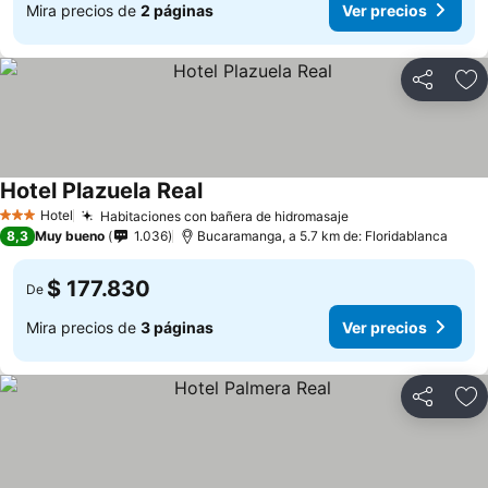
Mira precios de
2 páginas
Ver precios
Compartir
Ag
Hotel Plazuela Real
Hotel
Habitaciones con bañera de hidromasaje
3 Estrellas
8,3
Muy bueno
1.036
Bucaramanga, a 5.7 km de: Floridablanca
$ 177.830
De
Mira precios de
3 páginas
Ver precios
Compartir
Ag