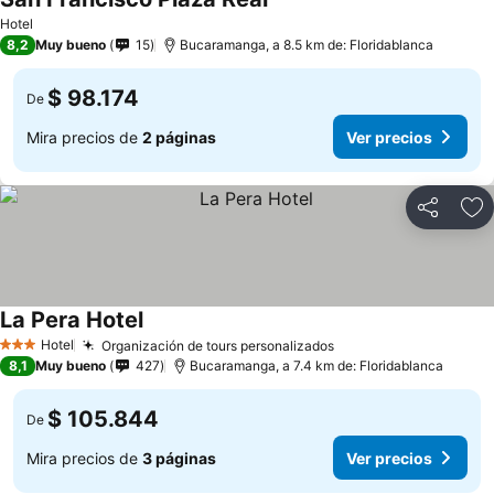
Hotel
8,2
Muy bueno
15
Bucaramanga, a 8.5 km de: Floridablanca
$ 98.174
De
Mira precios de
2 páginas
Ver precios
Compartir
Ag
La Pera Hotel
Hotel
Organización de tours personalizados
3 Estrellas
8,1
Muy bueno
427
Bucaramanga, a 7.4 km de: Floridablanca
$ 105.844
De
Mira precios de
3 páginas
Ver precios