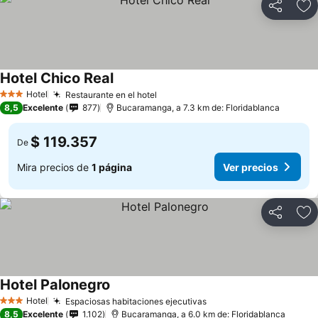
Compartir
Ag
Hotel Chico Real
Hotel
Restaurante en el hotel
3 Estrellas
8,5
Excelente
877
Bucaramanga, a 7.3 km de: Floridablanca
$ 119.357
De
Mira precios de
1 página
Ver precios
Compartir
Ag
Hotel Palonegro
Hotel
Espaciosas habitaciones ejecutivas
3 Estrellas
8,5
Excelente
1.102
Bucaramanga, a 6.0 km de: Floridablanca