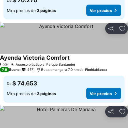
$ 70.270
De
Mira precios de
3 páginas
Ver precios
Compartir
Ag
Ayenda Victoria Comfort
Hotel
Acceso práctico al Parque Santander
7,9
Bueno
457
Bucaramanga, a 7.0 km de: Floridablanca
$ 74.653
De
Mira precios de
3 páginas
Ver precios
Compartir
Ag