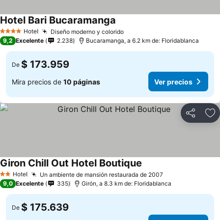
Hotel Bari Bucaramanga
Hotel
Diseño moderno y colorido
4 Estrellas
9,2
Excelente
2.238
Bucaramanga, a 6.2 km de: Floridablanca
$ 173.959
De
Mira precios de
10 páginas
Ver precios
Compartir
Ag
Giron Chill Out Hotel Boutique
Hotel
Un ambiente de mansión restaurada de 2007
2 Estrellas
9,0
Excelente
335
Girón, a 8.3 km de: Floridablanca
$ 175.639
De