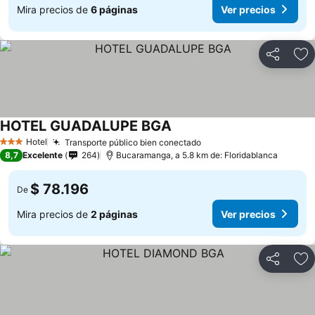
Mira precios de
6 páginas
Ver precios
Compartir
Ag
HOTEL GUADALUPE BGA
Hotel
Transporte público bien conectado
3 Estrellas
8,7
Excelente
264
Bucaramanga, a 5.8 km de: Floridablanca
$ 78.196
De
Mira precios de
2 páginas
Ver precios
Compartir
Ag