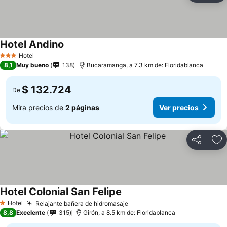
Hotel Andino
Hotel
3 Estrellas
8,1
Muy bueno
138
Bucaramanga, a 7.3 km de: Floridablanca
$ 132.724
De
Mira precios de
2 páginas
Ver precios
Compartir
Ag
Hotel Colonial San Felipe
Hotel
Relajante bañera de hidromasaje
1 Estrellas
8,8
Excelente
315
Girón, a 8.5 km de: Floridablanca