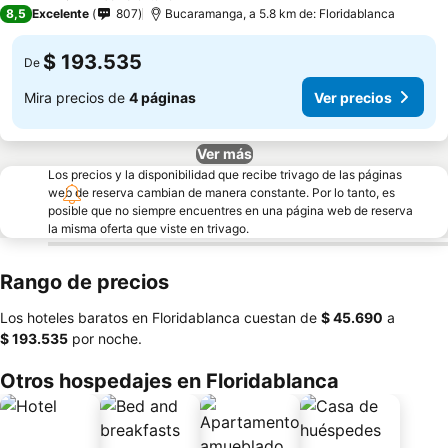
3 Estrellas
8,5
Excelente
807
Bucaramanga, a 5.8 km de: Floridablanca
$ 193.535
De
Mira precios de
4 páginas
Ver precios
Ver más
Los precios y la disponibilidad que recibe trivago de las páginas
web de reserva cambian de manera constante. Por lo tanto, es
posible que no siempre encuentres en una página web de reserva
la misma oferta que viste en trivago.
Rango de precios
Los hoteles baratos en Floridablanca cuestan de
‎$ 45.690
a
‎$ 193.535
por noche.
Otros hospedajes en Floridablanca