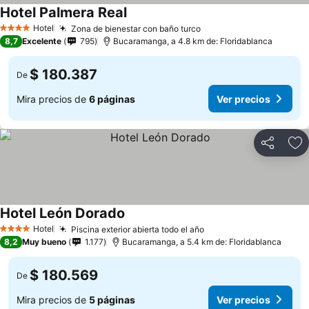
Hotel Palmera Real
Hotel
Zona de bienestar con baño turco
4 Estrellas
8,7
Excelente
795
Bucaramanga, a 4.8 km de: Floridablanca
$ 180.387
De
Mira precios de
6 páginas
Ver precios
Compartir
Ag
Hotel León Dorado
Hotel
Piscina exterior abierta todo el año
4 Estrellas
8,2
Muy bueno
1.177
Bucaramanga, a 5.4 km de: Floridablanca
$ 180.569
De
Mira precios de
5 páginas
Ver precios