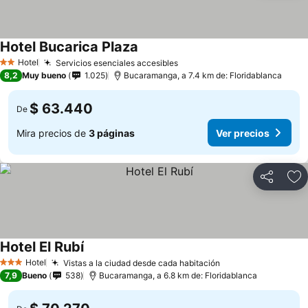
Hotel Bucarica Plaza
Hotel
Servicios esenciales accesibles
2 Estrellas
8,2
Muy bueno
1.025
Bucaramanga, a 7.4 km de: Floridablanca
$ 63.440
De
Mira precios de
3 páginas
Ver precios
Compartir
Ag
Hotel El Rubí
Hotel
Vistas a la ciudad desde cada habitación
3 Estrellas
7,9
Bueno
538
Bucaramanga, a 6.8 km de: Floridablanca