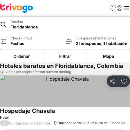
Favoritos
Iniciar 
Me
Destino
Floridablanca
Check-in/out
Huéspedes/habitaciones
Fechas
2 huéspedes, 1 habitación
Ordenar
Filtrar
Mapa
Hoteles baratos en Floridablanca, Colombia
Cómo los pagos afectan nuestro ranking
Compartir
Ag
Hospedaje Chavela
Hotel
/
Barrancabermeja, a 12.6 km de: Floridablanca
Puntuación no disponible