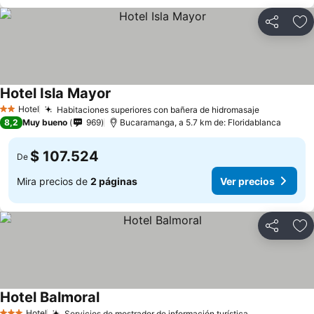
Compartir
Ag
Hotel Isla Mayor
Hotel
Habitaciones superiores con bañera de hidromasaje
2 Estrellas
8,2
Muy bueno
969
Bucaramanga, a 5.7 km de: Floridablanca
$ 107.524
De
Mira precios de
2 páginas
Ver precios
Compartir
Ag
Hotel Balmoral
Hotel
Servicios de mostrador de información turística