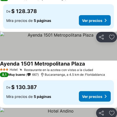
$ 128.378
De
Mira precios de
5 páginas
Ver precios
Compartir
Ag
Ayenda 1501 Metropolitana Plaza
Hotel
Restaurante en la azotea con vistas a la ciudad
3 Estrellas
8,1
Muy bueno
667
Bucaramanga, a 4.5 km de: Floridablanca
$ 130.387
De
Mira precios de
5 páginas
Ver precios
Compartir
Ag