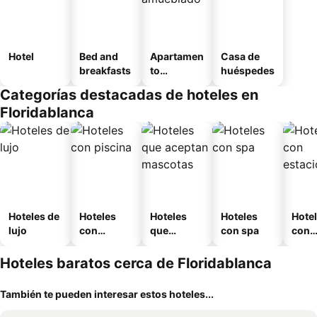
Hotel
Bed and
Apartamen
Casa de
breakfasts
to
huéspedes
amueblad
Categorías destacadas de hoteles en
o
Floridablanca
Hoteles de
Hoteles
Hoteles
Hoteles
Hote
lujo
con
que
con spa
con
piscina
aceptan
esta
mascotas
mien
Hoteles baratos cerca de Floridablanca
También te pueden interesar estos hoteles...