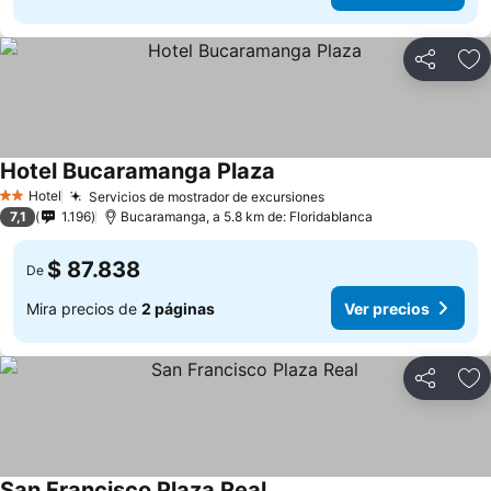
Compartir
Ag
Hotel Bucaramanga Plaza
Hotel
Servicios de mostrador de excursiones
2 Estrellas
7,1
1.196
Bucaramanga, a 5.8 km de: Floridablanca
$ 87.838
De
Mira precios de
2 páginas
Ver precios
Compartir
Ag
San Francisco Plaza Real