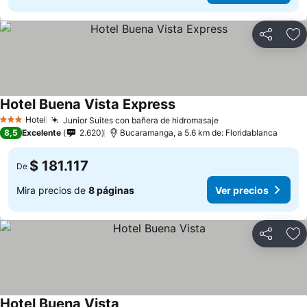
Compartir
Ag
Hotel Buena Vista Express
Hotel
Junior Suites con bañera de hidromasaje
3 Estrellas
8,5
Excelente
2.620
Bucaramanga, a 5.6 km de: Floridablanca
$ 181.117
De
Mira precios de
8 páginas
Ver precios
Compartir
Ag
Hotel Buena Vista