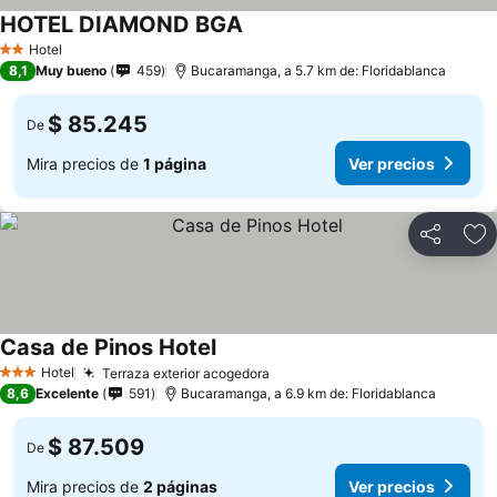
HOTEL DIAMOND BGA
Hotel
2 Estrellas
8,1
Muy bueno
459
Bucaramanga, a 5.7 km de: Floridablanca
$ 85.245
De
Mira precios de
1 página
Ver precios
Compartir
Ag
Casa de Pinos Hotel
Hotel
Terraza exterior acogedora
3 Estrellas
8,6
Excelente
591
Bucaramanga, a 6.9 km de: Floridablanca
$ 87.509
De
Mira precios de
2 páginas
Ver precios