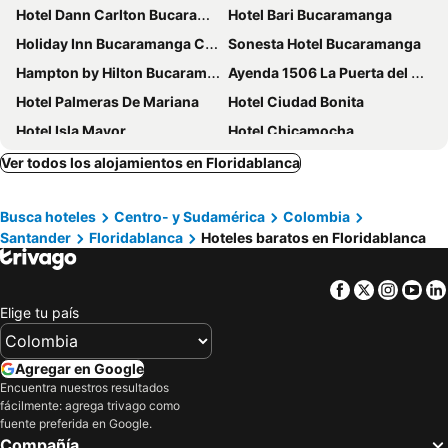
Hotel Dann Carlton Bucaramanga
Hotel Bari Bucaramanga
Holiday Inn Bucaramanga Cacique by IHG
Sonesta Hotel Bucaramanga
Hampton by Hilton Bucaramanga
Ayenda 1506 La Puerta del Sol
Hotel Palmeras De Mariana
Hotel Ciudad Bonita
Hotel Isla Mayor
Hotel Chicamocha
Hotel El Rubí
BGA Hotel
Ver todos los alojamientos en Floridablanca
Hotel Buena Vista Express
San Juan
Busca hoteles
Centro- y Sudamérica
Colombia
Cabecera Country Hotel
Hotel Ruittoque D Prada
Santander
Floridablanca
Hoteles baratos en Floridablanca
Hotel Bucarica Plaza
Hotel Palonegro
Ayenda Victoria Comfort
Hotel Táchiras
Facebook
Twitter
Insta
Yo
Hotel Internacional La Triada
HOTEL HOUSTON
Elige tu país
Hotel Palmera Real
Ayenda 1501 Metropolitana Plaza
Hotel Plazuela Real
Casa de Pinos Hotel Boutique
Agregar en Google
Encuentra nuestros resultados
Casa de Pinos Hotel
Hotel La Serrania Bucaramanga
fácilmente: agrega trivago como
La Posada Central Park
Serenity Suites Casa Boutique
fuente preferida en Google.
Compañía