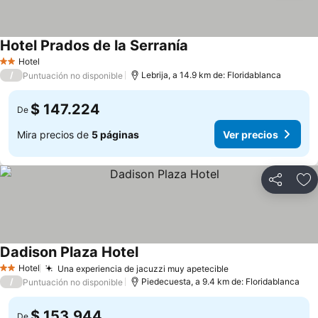
Hotel Prados de la Serranía
Hotel
2 Estrellas
/
Lebrija, a 14.9 km de: Floridablanca
Puntuación no disponible
$ 147.224
De
Mira precios de
5 páginas
Ver precios
Compartir
Ag
Dadison Plaza Hotel
Hotel
Una experiencia de jacuzzi muy apetecible
2 Estrellas
/
Piedecuesta, a 9.4 km de: Floridablanca
Puntuación no disponible
$ 153.944
De