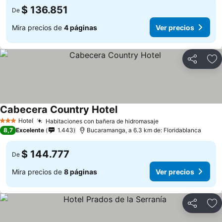
$ 136.851
De
Mira precios de
4 páginas
Ver precios
Compartir
Ag
Cabecera Country Hotel
Hotel
Habitaciones con bañera de hidromasaje
3 Estrellas
8,7
Excelente
1.443
Bucaramanga, a 6.3 km de: Floridablanca
$ 144.777
De
Mira precios de
8 páginas
Ver precios
Compartir
Ag