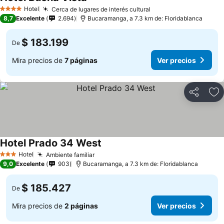
Hotel
Cerca de lugares de interés cultural
4 Estrellas
8,7
Excelente
2.694
Bucaramanga, a 7.3 km de: Floridablanca
$ 183.199
De
Mira precios de
7 páginas
Ver precios
Compartir
Ag
Hotel Prado 34 West
Hotel
Ambiente familiar
3 Estrellas
9,0
Excelente
903
Bucaramanga, a 7.3 km de: Floridablanca
$ 185.427
De
Mira precios de
2 páginas
Ver precios