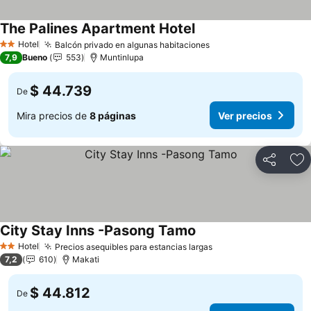
The Palines Apartment Hotel
Hotel
Balcón privado en algunas habitaciones
2 Estrellas
7,9
Bueno
553
Muntinlupa
$ 44.739
De
Mira precios de
8 páginas
Ver precios
Compartir
Ag
City Stay Inns -Pasong Tamo
Hotel
Precios asequibles para estancias largas
2 Estrellas
7,2
610
Makati
$ 44.812
De