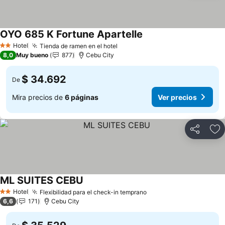
OYO 685 K Fortune Apartelle
Hotel
Tienda de ramen en el hotel
2 Estrellas
8,0
Muy bueno
877
Cebu City
$ 34.692
De
Mira precios de
6 páginas
Ver precios
Compartir
Ag
ML SUITES CEBU
Hotel
Flexibilidad para el check-in temprano
2 Estrellas
6,6
171
Cebu City