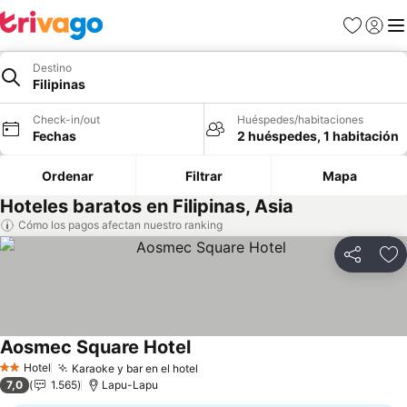
Favoritos
Iniciar 
Me
Destino
Filipinas
Check-in/out
Huéspedes/habitaciones
Fechas
2 huéspedes, 1 habitación
Ordenar
Filtrar
Mapa
Hoteles baratos en Filipinas, Asia
Cómo los pagos afectan nuestro ranking
Compartir
Ag
Aosmec Square Hotel
Hotel
Karaoke y bar en el hotel
2 Estrellas
7,0
1.565
Lapu-Lapu