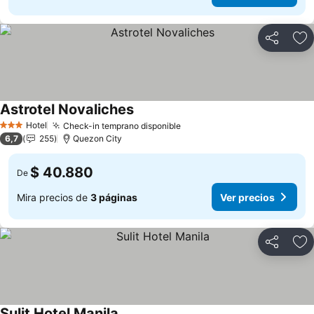
Compartir
Ag
Astrotel Novaliches
Hotel
Check-in temprano disponible
3 Estrellas
6,7
255
Quezon City
$ 40.880
De
Mira precios de
3 páginas
Ver precios
Compartir
Ag
Sulit Hotel Manila