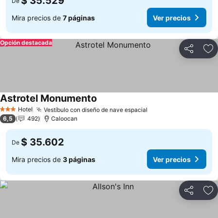
$ 35.529
De
Mira precios de
7 páginas
Ver precios
Opción destacada
Compartir
Ag
Astrotel Monumento
Hotel
Vestíbulo con diseño de nave espacial
3 Estrellas
6,5
492
Caloocan
$ 35.602
De
Mira precios de
3 páginas
Ver precios
Compartir
Ag