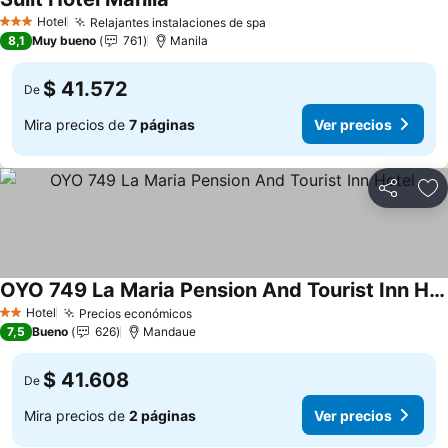
Hotel
Relajantes instalaciones de spa
3 Estrellas
8,1
Muy bueno
761
Manila
$ 41.572
De
Mira precios de
7 páginas
Ver precios
Compartir
Ag
OYO 749 La Maria Pension And Tourist Inn Hotel
Hotel
Precios económicos
2 Estrellas
7,5
Bueno
626
Mandaue
$ 41.608
De
Mira precios de
2 páginas
Ver precios