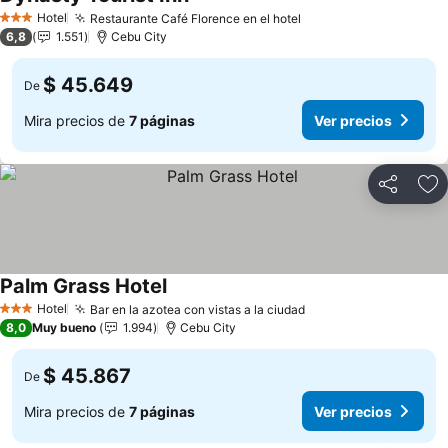
Hotel
Restaurante Café Florence en el hotel
3 Estrellas
6,8
1.551
Cebu City
$ 45.649
De
Mira precios de
7 páginas
Ver precios
Compartir
Ag
Palm Grass Hotel
Hotel
Bar en la azotea con vistas a la ciudad
3 Estrellas
8,0
Muy bueno
1.994
Cebu City
$ 45.867
De
Mira precios de
7 páginas
Ver precios