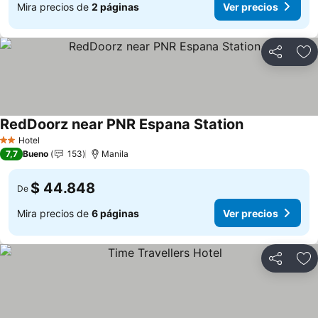
Mira precios de
2 páginas
Ver precios
Compartir
Ag
RedDoorz near PNR Espana Station
Hotel
2 Estrellas
7,7
Bueno
153
Manila
$ 44.848
De
Mira precios de
6 páginas
Ver precios
Compartir
Ag