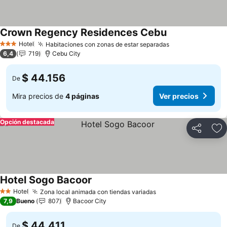
Crown Regency Residences Cebu
Hotel
Habitaciones con zonas de estar separadas
3 Estrellas
6,4
719
Cebu City
$ 44.156
De
Mira precios de
4 páginas
Ver precios
Opción destacada
Compartir
Ag
Hotel Sogo Bacoor
Hotel
Zona local animada con tiendas variadas
2 Estrellas
7,9
Bueno
807
Bacoor City
$ 44.411
De