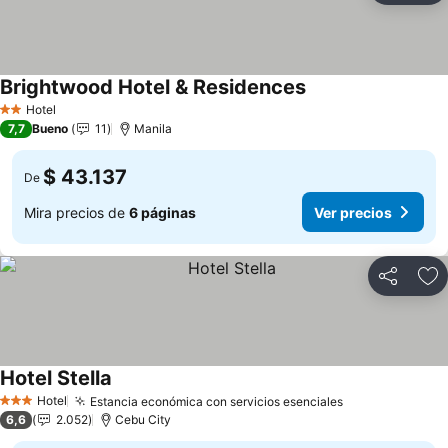
Brightwood Hotel & Residences
Hotel
2 Estrellas
7,7
Bueno
11
Manila
$ 43.137
De
Mira precios de
6 páginas
Ver precios
Compartir
Ag
Hotel Stella
Hotel
Estancia económica con servicios esenciales
3 Estrellas
6,6
2.052
Cebu City