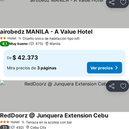
Compartir
Ag
airobedz MANILA - A Value Hotel
Hotel
Diseño único de habitación tipo loft
2 Estrellas
8,1
Muy bueno
475
Manila
$ 42.373
De
Mira precios de
3 páginas
Ver precios
Compartir
Ag
RedDoorz @ Junquera Extension Cebu
Hotel
Terraza en la azotea con bar
3 Estrellas
7,1
492
Cebu City