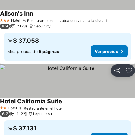
Allson's Inn
Hotel
Restaurante en la azotea con vistas a la ciudad
3 Estrellas
6,9
2.128
Cebu City
$ 37.058
De
Mira precios de
5 páginas
Ver precios
Compartir
Ag
Hotel California Suite
Hotel
Restaurante en el hotel
2 Estrellas
6,7
1.122
Lapu-Lapu
$ 37.131
De