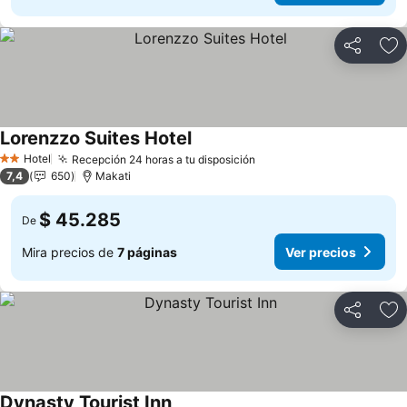
Compartir
Ag
Lorenzzo Suites Hotel
Hotel
Recepción 24 horas a tu disposición
2 Estrellas
7,4
650
Makati
$ 45.285
De
Mira precios de
7 páginas
Ver precios
Compartir
Ag
Dynasty Tourist Inn