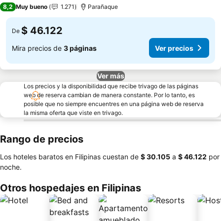
2 Estrellas
8,2
Muy bueno
1.271
Parañaque
$ 46.122
De
Mira precios de
3 páginas
Ver precios
Ver más
Los precios y la disponibilidad que recibe trivago de las páginas
web de reserva cambian de manera constante. Por lo tanto, es
posible que no siempre encuentres en una página web de reserva
la misma oferta que viste en trivago.
Rango de precios
Los hoteles baratos en Filipinas cuestan de
‎$ 30.105
a
‎$ 46.122
por
noche.
Otros hospedajes en Filipinas