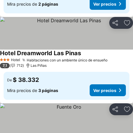
Mira precios de
2 páginas
Ver precios
Compartir
Ag
Hotel Dreamworld Las Pinas
Hotel
Habitaciones con un ambiente único de ensueño
3 Estrellas
7,1
712
Las Piñas
$ 38.332
De
Mira precios de
3 páginas
Ver precios
Compartir
Ag