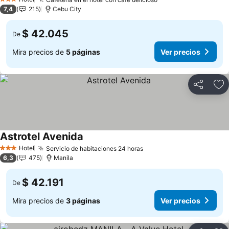
3 Estrellas
7,4
215
Cebu City
$ 42.045
De
Mira precios de
5 páginas
Ver precios
Compartir
Ag
Astrotel Avenida
Hotel
Servicio de habitaciones 24 horas
3 Estrellas
6,3
475
Manila
$ 42.191
De
Mira precios de
3 páginas
Ver precios