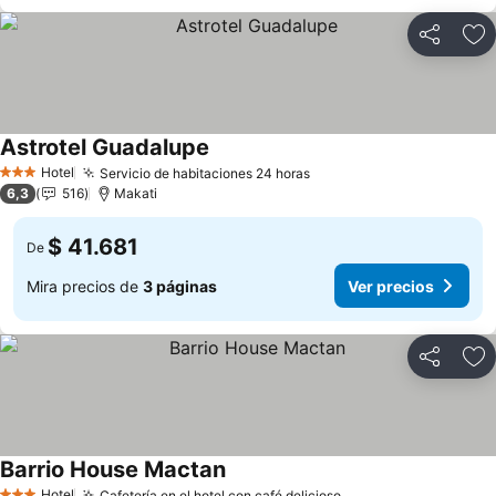
Compartir
Ag
Astrotel Guadalupe
Hotel
Servicio de habitaciones 24 horas
3 Estrellas
6,3
516
Makati
$ 41.681
De
Mira precios de
3 páginas
Ver precios
Compartir
Ag
Barrio House Mactan
Hotel
Cafetería en el hotel con café delicioso