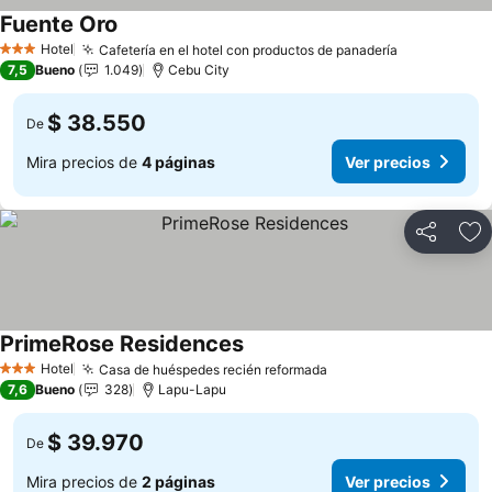
Fuente Oro
Hotel
Cafetería en el hotel con productos de panadería
3 Estrellas
7,5
Bueno
1.049
Cebu City
$ 38.550
De
Mira precios de
4 páginas
Ver precios
Compartir
Ag
PrimeRose Residences
Hotel
Casa de huéspedes recién reformada
3 Estrellas
7,6
Bueno
328
Lapu-Lapu
$ 39.970
De
Mira precios de
2 páginas
Ver precios