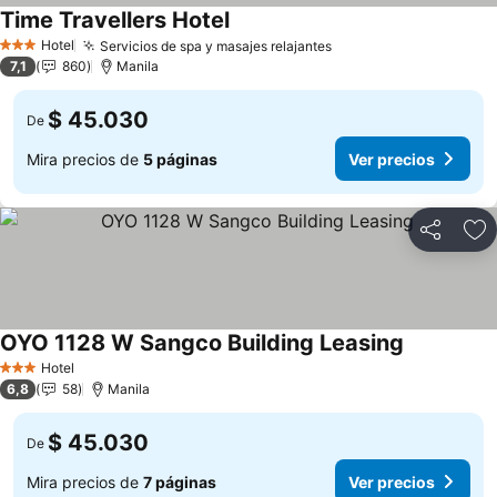
Time Travellers Hotel
Hotel
Servicios de spa y masajes relajantes
3 Estrellas
7,1
860
Manila
$ 45.030
De
Mira precios de
5 páginas
Ver precios
Compartir
Ag
OYO 1128 W Sangco Building Leasing
Hotel
3 Estrellas
6,8
58
Manila
$ 45.030
De
Mira precios de
7 páginas
Ver precios