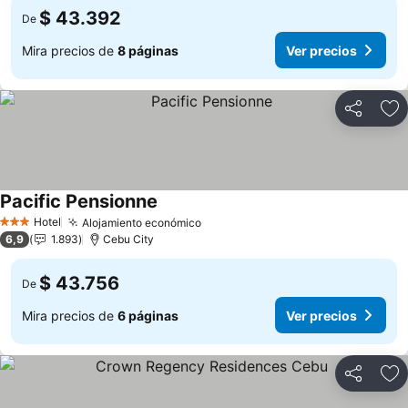
$ 43.392
De
Mira precios de
8 páginas
Ver precios
Compartir
Ag
Pacific Pensionne
Hotel
Alojamiento económico
3 Estrellas
6,9
1.893
Cebu City
$ 43.756
De
Mira precios de
6 páginas
Ver precios
Compartir
Ag