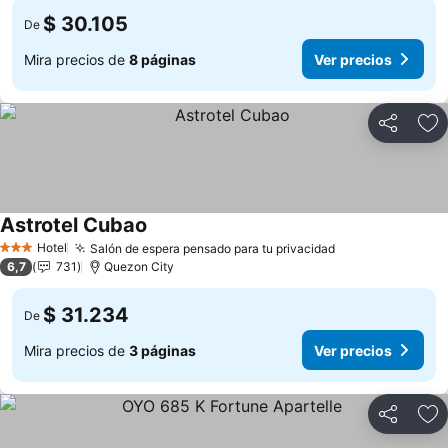
$ 30.105
De
Mira precios de
8 páginas
Ver precios
Compartir
Ag
Astrotel Cubao
Hotel
Salón de espera pensado para tu privacidad
3 Estrellas
6,7
731
Quezon City
$ 31.234
De
Mira precios de
3 páginas
Ver precios
Compartir
Ag