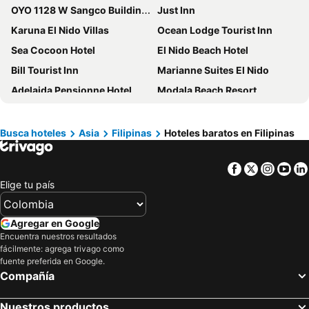
OYO 1128 W Sangco Building Leasing
Just Inn
Karuna El Nido Villas
Ocean Lodge Tourist Inn
Sea Cocoon Hotel
El Nido Beach Hotel
Bill Tourist Inn
Marianne Suites El Nido
Adelaida Pensionne Hotel
Modala Beach Resort
Tambuli Seaside Resort and Spa
Bayprime Hotel
Manila Marriott Hotel at Newport World Resorts
Mountain Side Inn
Busca hoteles
Asia
Filipinas
Hoteles baratos en Filipinas
Hotel H2O
Eurotel Pedro Gil
Facebook
Twitter
Insta
Yo
Go Hotels Iloilo
Cebu Hotel Plus
Elige tu país
Savoy Hotel Manila
Mandarin Bay Resort & Spa
Diamond Hotel Philippines
Golden Phoenix Hotel Manila
Agregar en Google
Bayfront Hotel Cebu - North Reclamation
Seda Central Bloc Cebu
Encuentra nuestros resultados
fácilmente: agrega trivago como
Cuna Hotel
Urban Travellers Hotel
fuente preferida en Google.
Red Planet Manila Binondo
Pacific Bay Grand Suites
Compañía
Las Cabanas Beach Resort
MG Chateau Resort
Nuestros productos