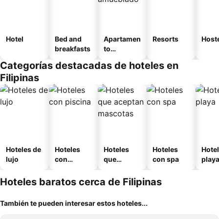
Hotel
Bed and
Apartamen
Resorts
Host
breakfasts
to
amueblad
Categorías destacadas de hoteles en
o
Filipinas
Hoteles de
Hoteles
Hoteles
Hoteles
Hotel
lujo
con
que
con spa
play
piscina
aceptan
mascotas
Hoteles baratos cerca de Filipinas
También te pueden interesar estos hoteles...