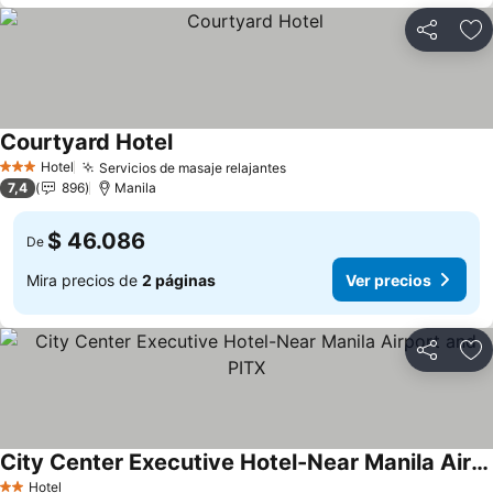
Compartir
Ag
Courtyard Hotel
Hotel
Servicios de masaje relajantes
3 Estrellas
7,4
896
Manila
$ 46.086
De
Mira precios de
2 páginas
Ver precios
Compartir
Ag
City Center Executive Hotel-Near Manila Airport and PITX
Hotel