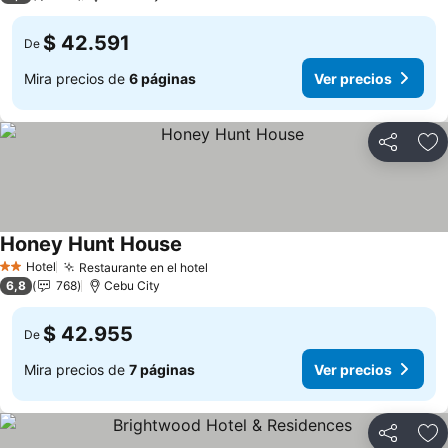
$ 42.591
De
Mira precios de
6 páginas
Ver precios
Compartir
Ag
Honey Hunt House
Hotel
Restaurante en el hotel
2 Estrellas
6,8
768
Cebu City
$ 42.955
De
Mira precios de
7 páginas
Ver precios
Compartir
Ag