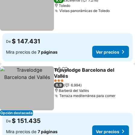
9,0
Excelente
7.216
Toledo
Vistas panorámicas de Toledo
$ 147.431
De
Mira precios de
7 páginas
Ver precios
Travelodge Barcelona del
Compartir
Agregar a favoritos
Vallés
3 Estrellas
6,9
6.994
Barberá del Vallès
Terraza mediterránea para comer
Opción destacada
$ 151.435
De
Mira precios de
7 páginas
Ver precios