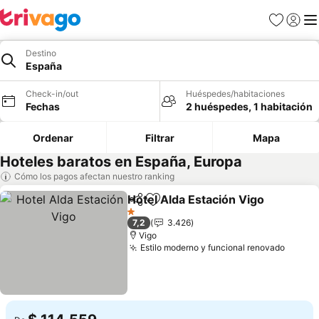
Favoritos
Iniciar 
Me
Destino
España
Check-in/out
Huéspedes/habitaciones
Fechas
2 huéspedes, 1 habitación
Ordenar
Filtrar
Mapa
Hoteles baratos en España, Europa
Cómo los pagos afectan nuestro ranking
Hotel Alda Estación Vigo
Compartir
Agregar a favoritos
1 Estrellas
7,2
3.426
Vigo
Estilo moderno y funcional renovado