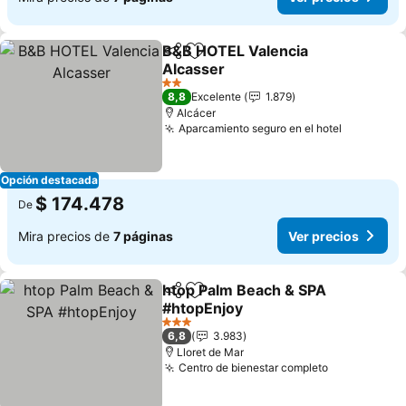
B&B HOTEL Valencia
Compartir
Agregar a favoritos
Alcasser
2 Estrellas
8,8
Excelente
1.879
Alcácer
Aparcamiento seguro en el hotel
Opción destacada
$ 174.478
De
Mira precios de
7 páginas
Ver precios
htop Palm Beach & SPA
Compartir
Agregar a favoritos
#htopEnjoy
3 Estrellas
6,8
3.983
Lloret de Mar
Centro de bienestar completo