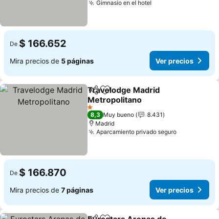
Gimnasio en el hotel
$ 166.652
De
Mira precios de
5 páginas
Ver precios
Travelodge Madrid
Compartir
Agregar a favoritos
Metropolitano
1 Estrellas
8,3
Muy bueno
8.431
Madrid
Aparcamiento privado seguro
$ 166.870
De
Mira precios de
7 páginas
Ver precios