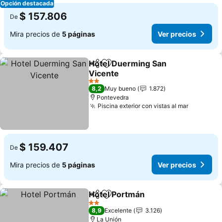
Opción destacada
$ 157.806
De
Mira precios de
5 páginas
Ver precios
Hotel Duerming San
Compartir
Agregar a favoritos
Vicente
2 Estrellas
8,2
Muy bueno
1.872
Pontevedra
Piscina exterior con vistas al mar
$ 159.407
De
Mira precios de
5 páginas
Ver precios
Hotel Portmán
Compartir
Agregar a favoritos
2 Estrellas
8,9
Excelente
3.126
La Unión