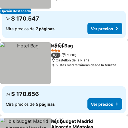
Opción destacada
$ 170.547
De
Mira precios de
7 páginas
Ver precios
Hotel Bag
Compartir
Agregar a favoritos
3 Estrellas
6,6
2.118
Castellón de la Plana
Vistas mediterráneas desde la terraza
$ 170.656
De
Mira precios de
5 páginas
Ver precios
ibis budget Madrid
Compartir
Agregar a favoritos
Alcorcón Móstoles