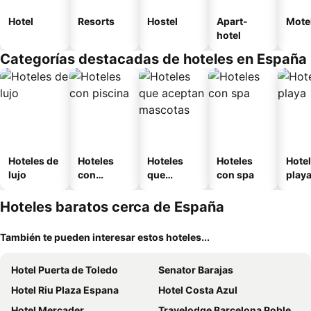
Hotel
Resorts
Hostel
Apart-
Mote
hotel
Categorías destacadas de hoteles en España
Hoteles de
Hoteles
Hoteles
Hoteles
Hotel
lujo
con
que
con spa
play
piscina
aceptan
mascotas
Hoteles baratos cerca de España
También te pueden interesar estos hoteles...
Hotel Puerta de Toledo
Senator Barajas
Hotel Riu Plaza Espana
Hotel Costa Azul
Hotel Mercader
Travelodge Barcelona Poblenou