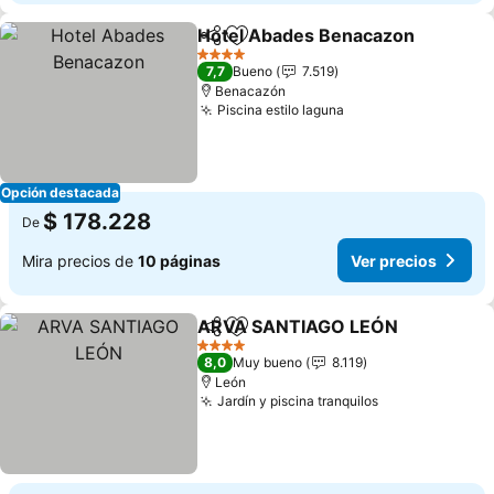
Hotel Abades Benacazon
Compartir
Agregar a favoritos
4 Estrellas
7,7
Bueno
7.519
Benacazón
Piscina estilo laguna
Opción destacada
$ 178.228
De
Mira precios de
10 páginas
Ver precios
ARVA SANTIAGO LEÓN
Compartir
Agregar a favoritos
4 Estrellas
8,0
Muy bueno
8.119
León
Jardín y piscina tranquilos