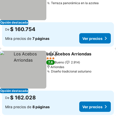
Terraza panorámica en la azotea
Opción destacada
$ 160.754
De
Mira precios de
7 páginas
Ver precios
Los Acebos Arriondas
Compartir
Agregar a favoritos
3 Estrellas
7,6
Bueno
2.914
Arriondas
Diseño tradicional asturiano
Opción destacada
$ 162.028
De
Mira precios de
8 páginas
Ver precios