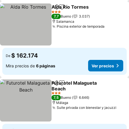
Alda Río Tormes
Compartir
Agregar a favoritos
3 Estrellas
7,7
Bueno
3.037
Salamanca
Piscina exterior de temporada
$ 162.174
De
Mira precios de
6 páginas
Ver precios
Futurotel Malagueta
Compartir
Agregar a favoritos
Beach
3 Estrellas
7,5
Bueno
6.646
Málaga
Suite privada con bienestar y jacuzzi