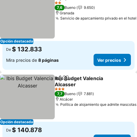
Compartir
Agregar a favoritos
2 Estrellas
7,6
Bueno
9.650
Granada
Servicio de aparcamiento privado en el hotel
Opción destacada
$ 132.833
De
Mira precios de
8 páginas
Ver precios
Ibis Budget Valencia
Compartir
Agregar a favoritos
Alcasser
3 Estrellas
7,7
Bueno
7.881
Alcácer
Política de alojamiento que admite mascotas
Opción destacada
$ 140.878
De