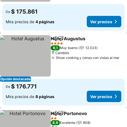
$ 175.861
De
Mira precios de
4 páginas
Ver precios
Hotel Augustus
Compartir
Agregar a favoritos
4 Estrellas
8,1
Muy bueno
12.023
Cambrils
Show cooking y cenas con vistas al mar
Opción destacada
$ 176.771
De
Mira precios de
8 páginas
Ver precios
Hotel Portonovo
Compartir
Agregar a favoritos
2 Estrellas
8,6
Excelente
808