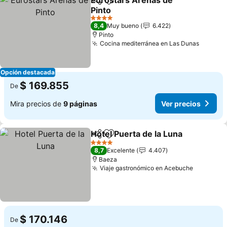
Eurostars Arenas de
Compartir
Agregar a favoritos
Pinto
4 Estrellas
8,4
Muy bueno
6.422
Pinto
Cocina mediterránea en Las Dunas
Opción destacada
$ 169.855
De
Mira precios de
9 páginas
Ver precios
Hotel Puerta de la Luna
Compartir
Agregar a favoritos
4 Estrellas
8,7
Excelente
4.407
Baeza
Viaje gastronómico en Acebuche
$ 170.146
De