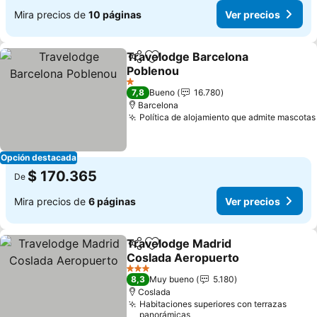
Mira precios de
10 páginas
Ver precios
Travelodge Barcelona
Compartir
Agregar a favoritos
Poblenou
1 Estrellas
7,8
Bueno
16.780
Barcelona
Política de alojamiento que admite mascotas
Opción destacada
$ 170.365
De
Mira precios de
6 páginas
Ver precios
Travelodge Madrid
Compartir
Agregar a favoritos
Coslada Aeropuerto
3 Estrellas
8,3
Muy bueno
5.180
Coslada
Habitaciones superiores con terrazas
panorámicas