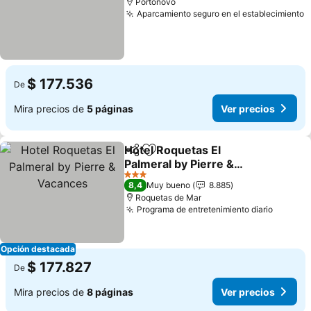
Portonovo
Aparcamiento seguro en el establecimiento
$ 177.536
De
Mira precios de
5 páginas
Ver precios
Hotel Roquetas El
Compartir
Agregar a favoritos
Palmeral by Pierre &
Vacances
3 Estrellas
8,4
Muy bueno
8.885
Roquetas de Mar
Programa de entretenimiento diario
Opción destacada
$ 177.827
De
Mira precios de
8 páginas
Ver precios