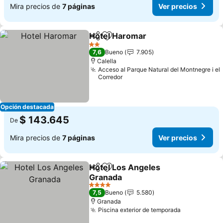
Mira precios de
7 páginas
Ver precios
Hotel Haromar
Compartir
Agregar a favoritos
2 Estrellas
7,6
Bueno
7.905
Calella
Acceso al Parque Natural del Montnegre i el
Corredor
Opción destacada
$ 143.645
De
Mira precios de
7 páginas
Ver precios
Hotel Los Angeles
Compartir
Agregar a favoritos
Granada
4 Estrellas
7,5
Bueno
5.580
Granada
Piscina exterior de temporada