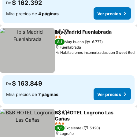
$ 162.392
De
Mira precios de
4 páginas
Ver precios
Ibis Madrid Fuenlabrada
Compartir
Agregar a favoritos
2 Estrellas
8,1
Muy bueno
6.777
Fuenlabrada
Habitaciones insonorizadas con Sweet Bed
$ 163.849
De
Mira precios de
7 páginas
Ver precios
B&B HOTEL Logroño Las
Compartir
Agregar a favoritos
Cañas
3 Estrellas
8,5
Excelente
5.120
Logroño