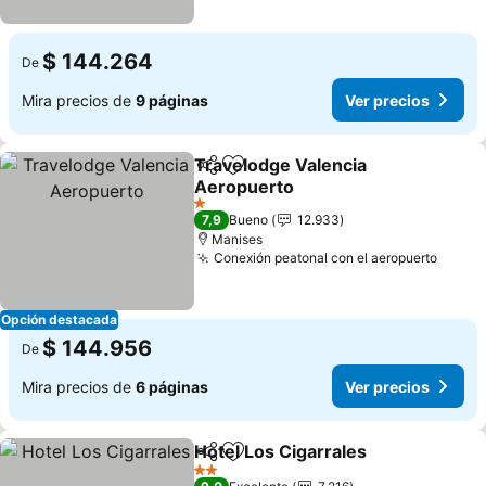
$ 144.264
De
Mira precios de
9 páginas
Ver precios
Travelodge Valencia
Compartir
Agregar a favoritos
Aeropuerto
1 Estrellas
7,9
Bueno
12.933
Manises
Conexión peatonal con el aeropuerto
Opción destacada
$ 144.956
De
Mira precios de
6 páginas
Ver precios
Hotel Los Cigarrales
Compartir
Agregar a favoritos
2 Estrellas