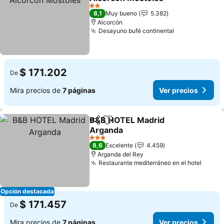
2 Estrellas
8,1
Muy bueno
5.382
Alcorcón
Desayuno bufé continental
$ 171.202
De
Mira precios de
7 páginas
Ver precios
B&B HOTEL Madrid
Compartir
Agregar a favoritos
Arganda
3 Estrellas
8,6
Excelente
4.459
Arganda del Rey
Restaurante mediterráneo en el hotel
Opción destacada
$ 171.457
De
Mira precios de
7 páginas
Ver precios