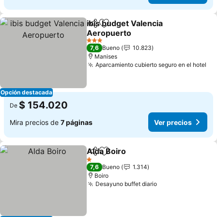
ibis budget Valencia
Compartir
Agregar a favoritos
Aeropuerto
3 Estrellas
7,6
Bueno
10.823
Manises
Aparcamiento cubierto seguro en el hotel
Opción destacada
$ 154.020
De
Mira precios de
7 páginas
Ver precios
Alda Boiro
Compartir
Agregar a favoritos
1 Estrellas
7,6
Bueno
1.314
Boiro
Desayuno buffet diario