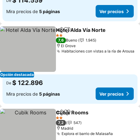
$ 114.559
De
Mira precios de
5 páginas
Ver precios
Hotel Alda Vía Norte
Compartir
Agregar a favoritos
2 Estrellas
7,6
Bueno
1.945
El Grove
Habitaciones con vistas a la ría de Arousa
Opción destacada
$ 122.896
De
Mira precios de
5 páginas
Ver precios
Cubik Rooms
Compartir
Agregar a favoritos
2 Estrellas
7,2
547
Madrid
Explora el barrio de Malasaña