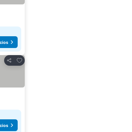
cios
Agregar a favoritos
Compartir
cios