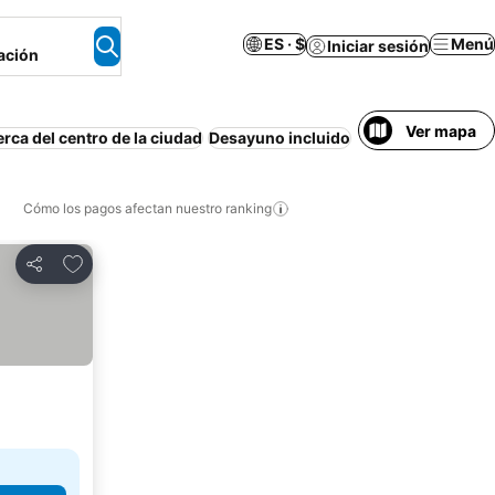
ES · $
Menú
Iniciar sesión
ación
Ver mapa
rca del centro de la ciudad
Desayuno incluido
Playa
Piscina
Air
Cómo los pagos afectan nuestro ranking
Agregar a favoritos
Compartir