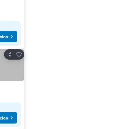
cios
Agregar a favoritos
Compartir
cios