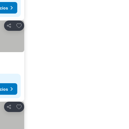
cios
Agregar a favoritos
Compartir
cios
Agregar a favoritos
Compartir