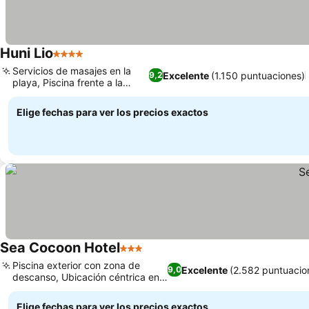
Huni Lio
4 Estrellas
Servicios de masajes en la
Excelente
(1.150 puntuaciones)
9,2
playa, Piscina frente a la
playa
Elige fechas para ver los precios exactos
Sea Cocoon Hotel
3 Estrellas
Piscina exterior con zona de
Excelente
(2.582 puntuacio
9,0
descanso, Ubicación céntrica en
El Nido
Elige fechas para ver los precios exactos