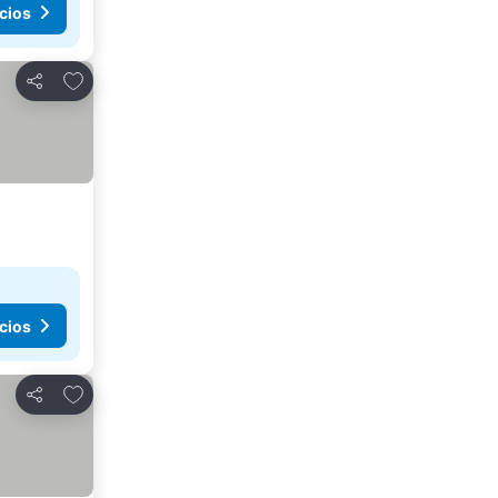
cios
Agregar a favoritos
Compartir
cios
Agregar a favoritos
Compartir