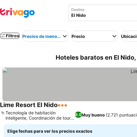
Destino
Filtros
Precios de menor a mayor
Precio
Ubicac
Hoteles baratos en El Nido, 
Lime Resort El Nido
3 Estrellas
Tecnología de habitación
Muy bueno
(2.721 puntuac
8,0
inteligente, Coordinación de tours
por las islas
Elige fechas para ver los precios exactos