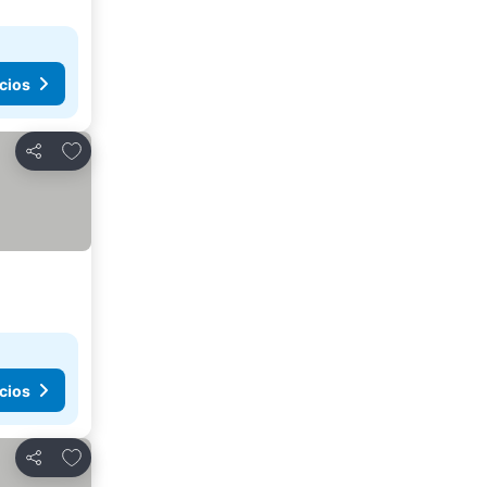
cios
Agregar a favoritos
Compartir
cios
Agregar a favoritos
Compartir