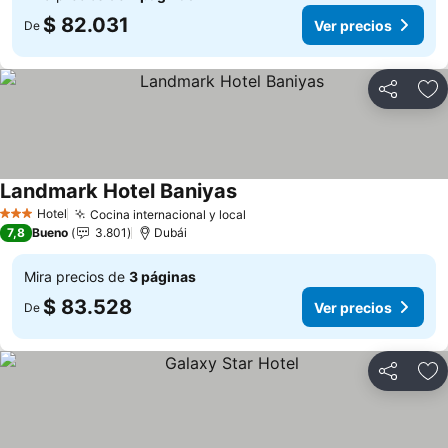
$ 82.031
Ver precios
De
Compartir
Ag
Landmark Hotel Baniyas
Ver precios
Hotel
Cocina internacional y local
Ver precios
3 Estrellas
7,8
Bueno
3.801
Dubái
Mira precios de
3 páginas
$ 83.528
Ver precios
De
Compartir
Ag