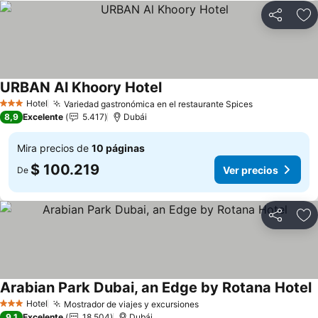
Compartir
Ag
URBAN Al Khoory Hotel
Ver precios
Hotel
Variedad gastronómica en el restaurante Spices
Ver precios
3 Estrellas
8,9
Excelente
5.417
Dubái
Mira precios de
10 páginas
$ 100.219
Ver precios
De
Compartir
Ag
Arabian Park Dubai, an Edge by Rotana Hotel
V
Hotel
Mostrador de viajes y excursiones
Ver precios
3 Estrellas
9,1
Excelente
18.504
Dubái