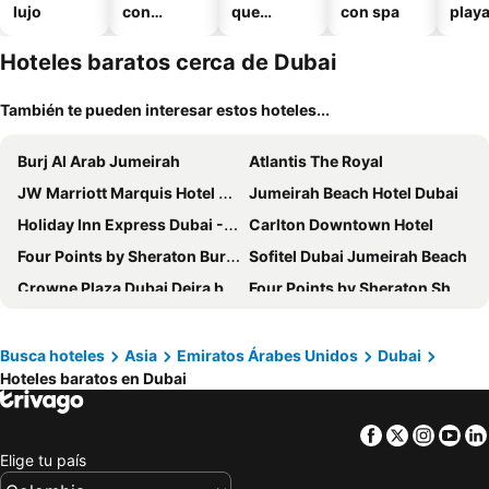
lujo
con
que
con spa
play
piscina
aceptan
mascotas
Hoteles baratos cerca de Dubai
También te pueden interesar estos hoteles...
Burj Al Arab Jumeirah
Atlantis The Royal
JW Marriott Marquis Hotel Dubai
Jumeirah Beach Hotel Dubai
Holiday Inn Express Dubai - Jumeirah By Ihg
Carlton Downtown Hotel
Four Points by Sheraton Bur Dubai
Sofitel Dubai Jumeirah Beach
Crowne Plaza Dubai Deira by IHG
Four Points by Sheraton Sheikh Zayed Road, Dubai
Crowne Plaza Dubai Jumeirah By Ihg
DoubleTree by Hilton Dubai M Square Hotel & Residences
The Tower Plaza Hotel
Gevora Hotel
Busca hoteles
Asia
Emiratos Árabes Unidos
Dubai
Hoteles baratos en Dubai
Rove Expo City
Grand Hyatt Dubai
The First Collection Dubai Marina
The First Collection at Jumeirah Village Circle, a Tribute Portfolio Hotel
Facebook
Twitter
Insta
Yo
Sofitel Dubai The Obelisk
Voco Dubai By Ihg
Elige tu país
Movenpick Grand Albustan Dubai
Millennium Plaza Downtown, Dubai