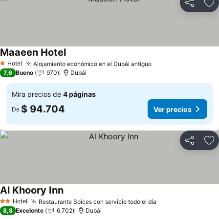
Compartir
Ag
Maaeen Hotel
Ver precios
Hotel
Alojamiento económico en el Dubái antiguo
Ver precios
1 Estrellas
7,6
Bueno
970
Dubái
Mira precios de
4 páginas
$ 94.704
Ver precios
De
Compartir
Ag
Al Khoory Inn
Ver precios
Hotel
Restaurante Spices con servicio todo el día
Ver precios
2 Estrellas
8,8
Excelente
6.702
Dubái