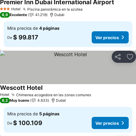
Premier Inn Dubai International Airport
Ver preci
Hotel
Piscina panorámica en la azotea
Ver precios
3 Estrellas
8,9
Excelente
41.219
Dubái
Mira precios de
4 páginas
$ 99.817
Ver precios
De
Compartir
Ag
Wescott Hotel
Ver precios
Hotel
Chimenea acogedora en las zonas comunes
Ver precios
8,2
Muy bueno
4.633
Dubái
Mira precios de
5 páginas
$ 100.109
Ver precios
De