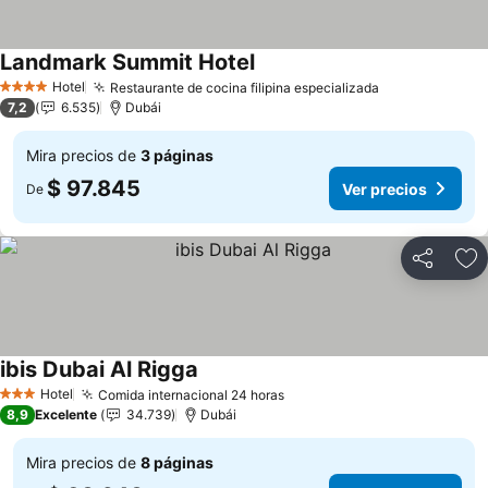
Landmark Summit Hotel
Ver precios
Hotel
Restaurante de cocina filipina especializada
Ver precios
4 Estrellas
7,2
6.535
Dubái
Mira precios de
3 páginas
$ 97.845
Ver precios
De
Compartir
Ag
ibis Dubai Al Rigga
Ver precios
Hotel
Comida internacional 24 horas
Ver precios
3 Estrellas
8,9
Excelente
34.739
Dubái
Mira precios de
8 páginas