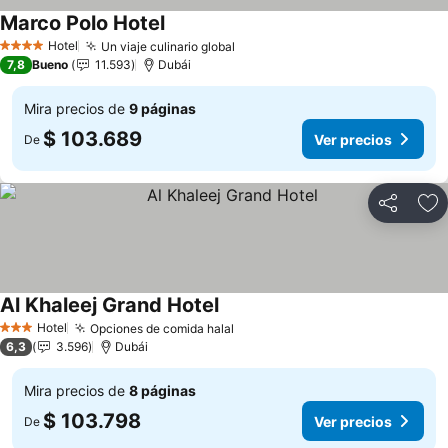
Marco Polo Hotel
Ver precios
Hotel
Un viaje culinario global
Ver precios
4 Estrellas
7,8
Bueno
11.593
Dubái
Mira precios de
9 páginas
$ 103.689
Ver precios
De
Compartir
Ag
Al Khaleej Grand Hotel
Ver precios
Hotel
Opciones de comida halal
Ver precios
3 Estrellas
6,3
3.596
Dubái
Mira precios de
8 páginas
$ 103.798
Ver precios
De