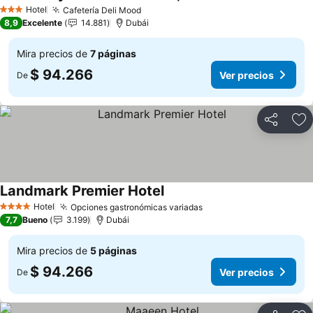
Ver precios
Hotel
Cafetería Deli Mood
Ver precios
3 Estrellas
8,9
Excelente
14.881
Dubái
Mira precios de
7 páginas
$ 94.266
Ver precios
De
Compartir
Ag
Landmark Premier Hotel
Ver precios
Hotel
Opciones gastronómicas variadas
Ver precios
4 Estrellas
7,7
Bueno
3.199
Dubái
Mira precios de
5 páginas
$ 94.266
Ver precios
De