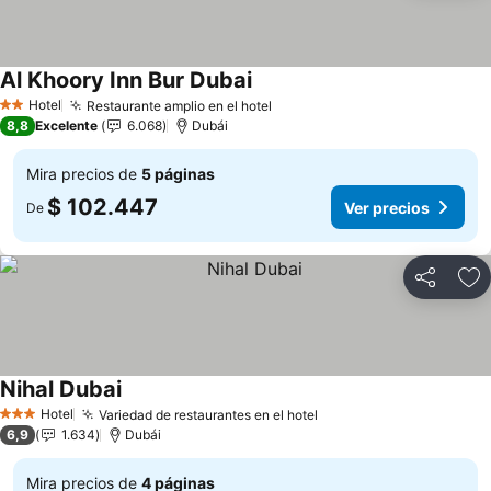
Al Khoory Inn Bur Dubai
Ver precios
Hotel
Restaurante amplio en el hotel
Ver precios
2 Estrellas
8,8
Excelente
6.068
Dubái
Mira precios de
5 páginas
$ 102.447
Ver precios
De
Compartir
Ag
Nihal Dubai
Ver precios
Hotel
Variedad de restaurantes en el hotel
Ver precios
3 Estrellas
6,9
1.634
Dubái
Mira precios de
4 páginas