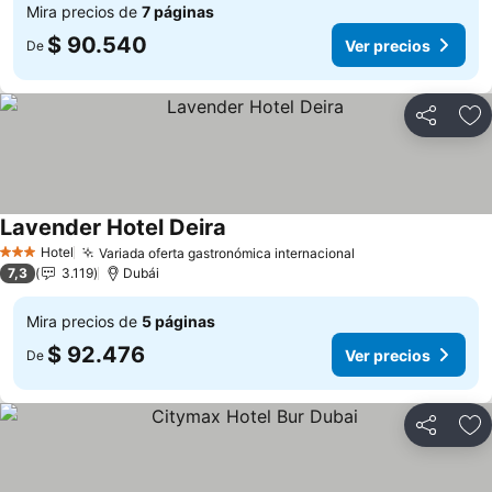
Mira precios de
7 páginas
$ 90.540
Ver precios
De
Compartir
Ag
Lavender Hotel Deira
Ver precios
Hotel
Variada oferta gastronómica internacional
Ver precios
3 Estrellas
7,3
3.119
Dubái
Mira precios de
5 páginas
$ 92.476
Ver precios
De
Compartir
Ag