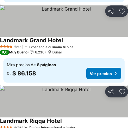
Compartir
Ag
Landmark Grand Hotel
Ver precios
Hotel
Experiencia culinaria filipina
Ver precios
4 Estrellas
8,0
Muy bueno
8.230
Dubái
Mira precios de
8 páginas
$ 86.158
Ver precios
De
Compartir
Ag
Landmark Riqqa Hotel
Ver precios
Hotel
Cocina internacional y árabe