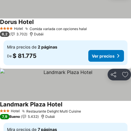
Dorus Hotel
Ver precios
Hotel
Comida variada con opciones halal
Ver precios
4 Estrellas
6,2
3.702
Dubái
Mira precios de
2 páginas
$ 81.775
Ver precios
De
Compartir
Ag
Landmark Plaza Hotel
Ver precios
Hotel
Restaurante Delight Multi Cuisine
Ver precios
3 Estrellas
7,9
Bueno
5.432
Dubái
Mira precios de
7 páginas