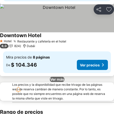
Compartir
Ag
Downtown Hotel
Ver precios
Hotel
Restaurante y cafetería en el hotel
Ver precios
1 Estrellas
6,0
824
Dubái
Mira precios de
8 páginas
$ 104.346
Ver precios
De
Ver más
Los precios y la disponibilidad que recibe trivago de las páginas
web de reserva cambian de manera constante. Por lo tanto, es
posible que no siempre encuentres en una página web de reserva
la misma oferta que viste en trivago.
Rango de precios