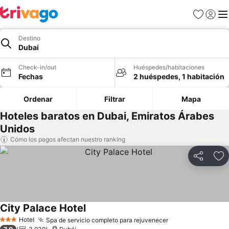
Favoritos
Iniciar 
Me
Destino
Dubai
Check-in/out
Huéspedes/habitaciones
Fechas
2 huéspedes, 1 habitación
Ordenar
Filtrar
Mapa
Hoteles baratos en Dubai, Emiratos Árabes
Unidos
Cómo los pagos afectan nuestro ranking
Compartir
Ag
City Palace Hotel
Ver precios
Hotel
Spa de servicio completo para rejuvenecer
Ver precios
3 Estrellas