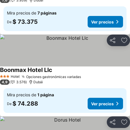
7,0
3.939
Dubái
Mira precios de
7 páginas
$ 73.375
Ver precios
De
Compartir
Ag
Boonmax Hotel Llc
Ver precios
Hotel
Opciones gastronómicas variadas
Ver precios
3 Estrellas
4,9
3.576
Dubái
Mira precios de
1 página
$ 74.288
Ver precios
De
Compartir
Ag