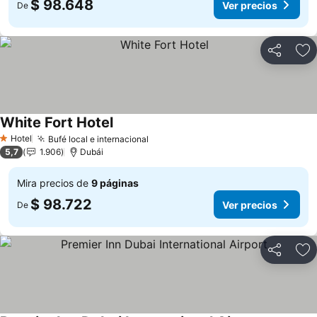
$ 98.648
Ver precios
De
Compartir
Ag
White Fort Hotel
Ver precios
Hotel
Bufé local e internacional
Ver precios
1 Estrellas
5,7
1.906
Dubái
Mira precios de
9 páginas
$ 98.722
Ver precios
De
Compartir
Ag