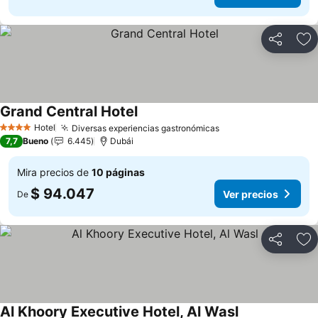
Compartir
Ag
Grand Central Hotel
Ver precios
Hotel
Diversas experiencias gastronómicas
Ver precios
4 Estrellas
7,7
Bueno
6.445
Dubái
Mira precios de
10 páginas
$ 94.047
Ver precios
De
Compartir
Ag
Al Khoory Executive Hotel, Al Wasl