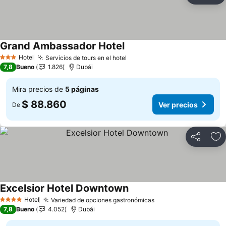
Grand Ambassador Hotel
Ver precios
Hotel
Servicios de tours en el hotel
Ver precios
3 Estrellas
7,8
Bueno
1.826
Dubái
Mira precios de
5 páginas
$ 88.860
Ver precios
De
Compartir
Ag
Excelsior Hotel Downtown
Ver precios
Hotel
Variedad de opciones gastronómicas
Ver precios
4 Estrellas
7,8
Bueno
4.052
Dubái