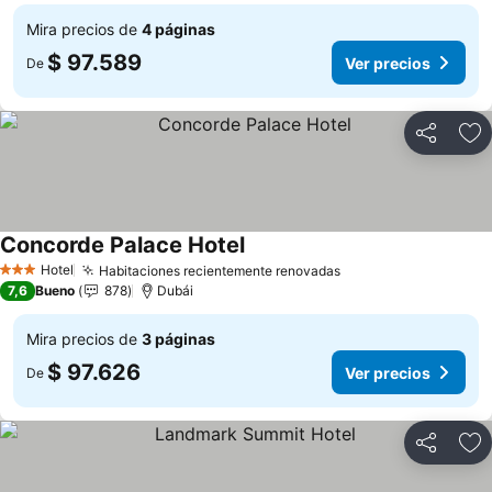
Mira precios de
4 páginas
$ 97.589
Ver precios
De
Compartir
Ag
Concorde Palace Hotel
Ver precios
Hotel
Habitaciones recientemente renovadas
Ver precios
3 Estrellas
7,6
Bueno
878
Dubái
Mira precios de
3 páginas
$ 97.626
Ver precios
De
Compartir
Ag