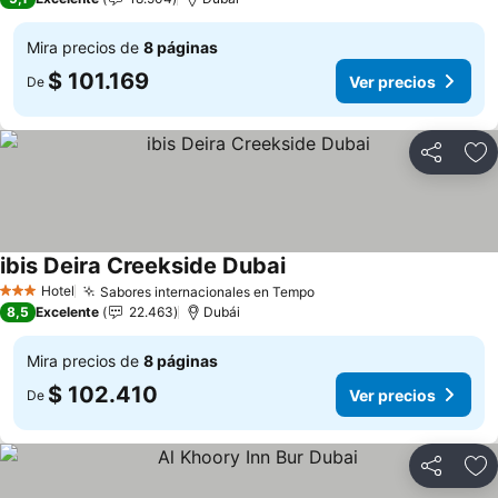
Mira precios de
8 páginas
$ 101.169
Ver precios
De
Compartir
Ag
ibis Deira Creekside Dubai
Ver precios
Hotel
Sabores internacionales en Tempo
Ver precios
3 Estrellas
8,5
Excelente
22.463
Dubái
Mira precios de
8 páginas
$ 102.410
Ver precios
De
Compartir
Ag