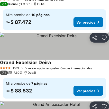
Ver precios
4 Estrellas
7,7
Bueno
3.861
Dubái
Mira precios de
10 páginas
$ 87.472
Ver precios
De
Compartir
Ag
Grand Excelsior Deira
Ver precios
Hotel
Diversas opciones gastronómicas internacionales
Ver preci
4 Estrellas
7,1
7.609
Dubái
Mira precios de
7 páginas
$ 88.532
Ver precios
De
Compartir
Ag