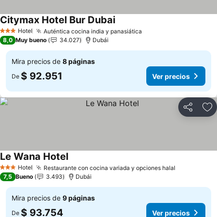
Citymax Hotel Bur Dubai
Ver precios
Hotel
Auténtica cocina india y panasiática
Ver precios
3 Estrellas
8,0
Muy bueno
34.027
Dubái
Mira precios de
8 páginas
$ 92.951
Ver precios
De
Compartir
Ag
Le Wana Hotel
Ver precios
Hotel
Restaurante con cocina variada y opciones halal
Ver precios
3 Estrellas
7,5
Bueno
3.493
Dubái
Mira precios de
9 páginas
$ 93.754
Ver precios
De