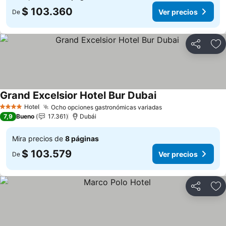
$ 103.360
Ver precios
De
Compartir
Ag
Grand Excelsior Hotel Bur Dubai
Ver precios
Hotel
Ocho opciones gastronómicas variadas
Ver precios
4 Estrellas
7,9
Bueno
17.361
Dubái
Mira precios de
8 páginas
$ 103.579
Ver precios
De
Compartir
Ag