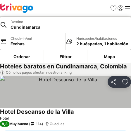
Favoritos
Iniciar 
Me
Destino
Cundinamarca
Check-in/out
Huéspedes/habitaciones
Fechas
2 huéspedes, 1 habitación
Ordenar
Filtrar
Mapa
Hoteles baratos en Cundinamarca, Colombia
Cómo los pagos afectan nuestro ranking
Compartir
Ag
Hotel Descanso de la Villa
Hotel
8,3
Muy bueno
114
Guaduas