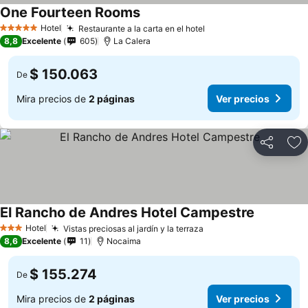
One Fourteen Rooms
Hotel
Restaurante a la carta en el hotel
5 Estrellas
8,8
Excelente
605
La Calera
$ 150.063
De
Mira precios de
2 páginas
Ver precios
Compartir
Ag
El Rancho de Andres Hotel Campestre
Hotel
Vistas preciosas al jardín y la terraza
3 Estrellas
8,6
Excelente
11
Nocaima
$ 155.274
De
Mira precios de
2 páginas
Ver precios