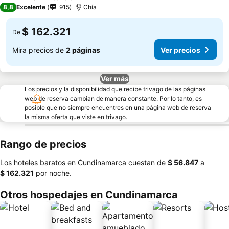
3 Estrellas
8,8
Excelente
915
Chía
$ 162.321
De
Mira precios de
2 páginas
Ver precios
Ver más
Los precios y la disponibilidad que recibe trivago de las páginas
web de reserva cambian de manera constante. Por lo tanto, es
posible que no siempre encuentres en una página web de reserva
la misma oferta que viste en trivago.
Rango de precios
Los hoteles baratos en Cundinamarca cuestan de
‎$ 56.847
a
‎$ 162.321
por noche.
Otros hospedajes en Cundinamarca