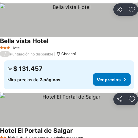
Compartir
Ag
Bella vista Hotel
Hotel
3 Estrellas
/
Choachí
Puntuación no disponible
$ 131.457
De
Mira precios de
3 páginas
Ver precios
Compartir
Ag
Hotel El Portal de Salgar
Hotel
Alojamiento que admite mascotas