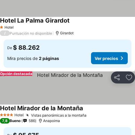
Hotel La Palma Girardot
Hotel
1 Estrellas
/
Girardot
Puntuación no disponible
$ 88.262
De
Mira precios de
2 páginas
Ver precios
Opción destacada
Compartir
Ag
Hotel Mirador de la Montaña
Hotel
Vistas panorámicas a la montaña
4 Estrellas
7,8
Bueno
586
Anapoima