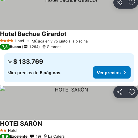
Compartir
Ag
Hotel Bachue Girardot
Hotel
Música en vivo junto a la piscina
4 Estrellas
7,8
Bueno
1.264
Girardot
$ 133.769
De
Mira precios de
5 páginas
Ver precios
Compartir
Ag
HOTEl SARÒN
Hotel
2 Estrellas
8,9
Excelente
19
La Calera