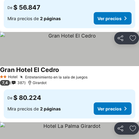
$ 56.847
De
Mira precios de
2 páginas
Ver precios
Compartir
Ag
Gran Hotel El Cedro
Hotel
Entretenimiento en la sala de juegos
2 Estrellas
7,4
387
Girardot
$ 80.224
De
Mira precios de
2 páginas
Ver precios
Compartir
Ag