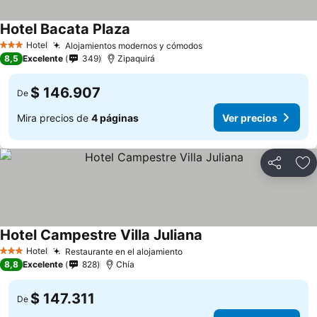
Hotel Bacata Plaza
Hotel
Alojamientos modernos y cómodos
3 Estrellas
8,5
Excelente
349
Zipaquirá
$ 146.907
De
Mira precios de
4 páginas
Ver precios
Compartir
Ag
Hotel Campestre Villa Juliana
Hotel
Restaurante en el alojamiento
3 Estrellas
8,8
Excelente
828
Chía
$ 147.311
De