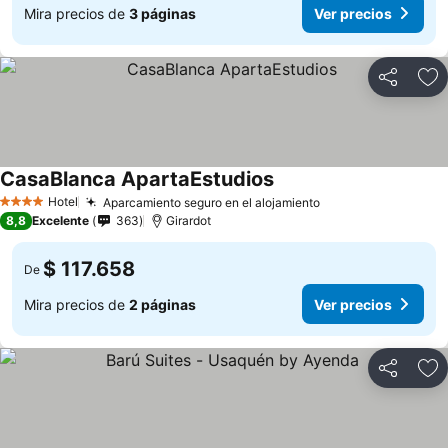
Mira precios de
3 páginas
Ver precios
Compartir
Ag
CasaBlanca ApartaEstudios
Hotel
Aparcamiento seguro en el alojamiento
4 Estrellas
8,8
Excelente
363
Girardot
$ 117.658
De
Mira precios de
2 páginas
Ver precios
Compartir
Ag