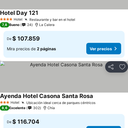
Hotel Day 121
Hotel
Restaurante y bar en el hotel
4 Estrellas
7,8
Bueno
24
La Calera
$ 107.859
De
Mira precios de
2 páginas
Ver precios
Compartir
Ag
Ayenda Hotel Casona Santa Rosa
Hotel
Ubicación ideal cerca de parques céntricos
3 Estrellas
8,6
Excelente
302
Chía
$ 116.704
De