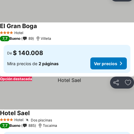
El Gran Boga
Hotel
4 Estrellas
7,7
Bueno
89
Villeta
$ 140.008
De
Mira precios de
2 páginas
Ver precios
Opción destacada
Compartir
Ag
Hotel Sael
Hotel
Dos piscinas
4 Estrellas
7,7
Bueno
885
Tocaima