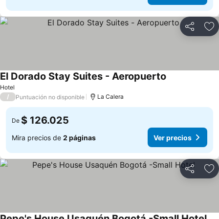
Compartir
Ag
El Dorado Stay Suites - Aeropuerto
Hotel
/
La Calera
Puntuación no disponible
$ 126.025
De
Mira precios de
2 páginas
Ver precios
Compartir
Ag
Pepe's House Usaquén Bogotá -Small Hotel