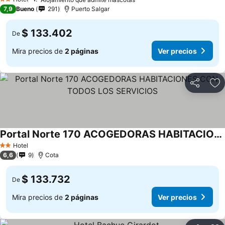
2 Estrellas
7,9
Bueno
291
Puerto Salgar
$ 133.402
De
Mira precios de
2 páginas
Ver precios
Compartir
Ag
Portal Norte 170 ACOGEDORAS HABITACIONES CON TODOS LOS SERVICIOS
Hotel
2 Estrellas
6,6
9
Cota
$ 133.732
De
Mira precios de
2 páginas
Ver precios