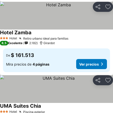
Compartir
Ag
Hotel Zamba
Hotel
Retiro urbano ideal para familias
3 Estrellas
8,5
Excelente
2.182
Girardot
$ 161.513
De
Mira precios de
4 páginas
Ver precios
Compartir
Ag
UMA Suites Chia
Hotel
Piscina exterior