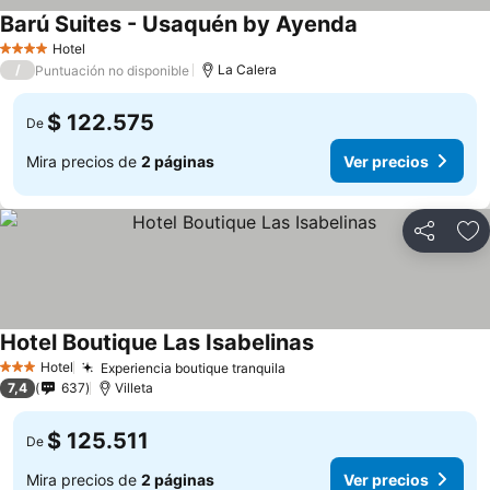
Barú Suites - Usaquén by Ayenda
Hotel
4 Estrellas
/
La Calera
Puntuación no disponible
$ 122.575
De
Mira precios de
2 páginas
Ver precios
Compartir
Ag
Hotel Boutique Las Isabelinas
Hotel
Experiencia boutique tranquila
3 Estrellas
7,4
637
Villeta
$ 125.511
De
Mira precios de
2 páginas
Ver precios