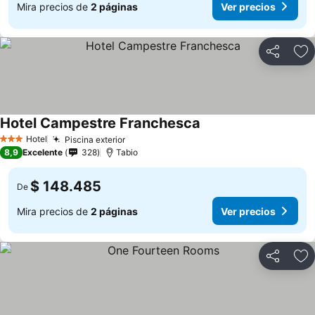
Mira precios de
2 páginas
Ver precios
Compartir
Ag
Hotel Campestre Franchesca
Hotel
Piscina exterior
3 Estrellas
8,9
Excelente
328
Tabio
$ 148.485
De
Mira precios de
2 páginas
Ver precios
Compartir
Ag