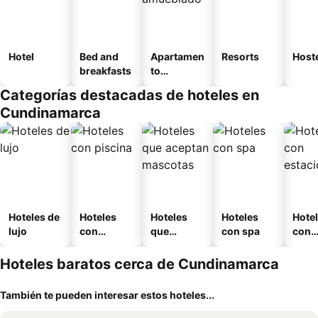
Hotel
Bed and
Apartamen
Resorts
Host
breakfasts
to
amueblad
Categorías destacadas de hoteles en
o
Cundinamarca
Hoteles de
Hoteles
Hoteles
Hoteles
Hote
lujo
con
que
con spa
con
piscina
aceptan
esta
mascotas
mien
Hoteles baratos cerca de Cundinamarca
También te pueden interesar estos hoteles...