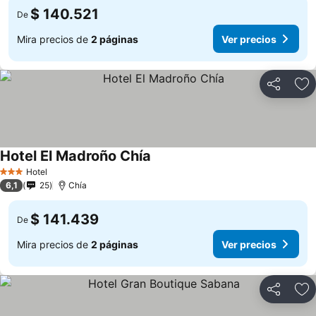
$ 140.521
De
Mira precios de
2 páginas
Ver precios
Compartir
Ag
Hotel El Madroño Chía
Hotel
3 Estrellas
6,1
25
Chía
$ 141.439
De
Mira precios de
2 páginas
Ver precios
Compartir
Ag