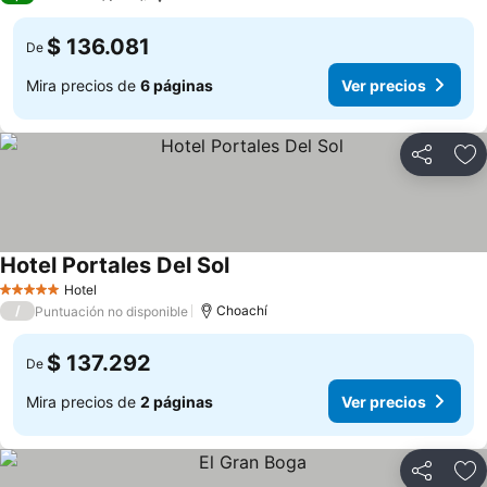
$ 136.081
De
Mira precios de
6 páginas
Ver precios
Compartir
Ag
Hotel Portales Del Sol
Hotel
5 Estrellas
/
Choachí
Puntuación no disponible
$ 137.292
De
Mira precios de
2 páginas
Ver precios
Compartir
Ag