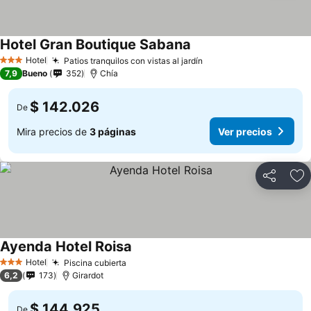
Hotel Gran Boutique Sabana
Hotel
Patios tranquilos con vistas al jardín
3 Estrellas
7,9
Bueno
352
Chía
$ 142.026
De
Mira precios de
3 páginas
Ver precios
Compartir
Ag
Ayenda Hotel Roisa
Hotel
Piscina cubierta
3 Estrellas
6,2
173
Girardot
$ 144.925
De