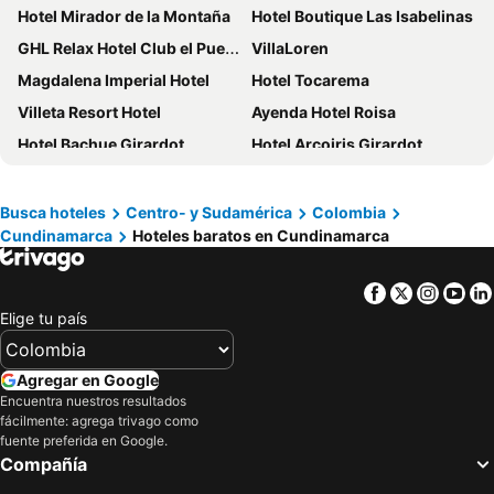
Hotel Mirador de la Montaña
Hotel Boutique Las Isabelinas
GHL Relax Hotel Club el Puente
VillaLoren
Magdalena Imperial Hotel
Hotel Tocarema
Villeta Resort Hotel
Ayenda Hotel Roisa
Hotel Bachue Girardot
Hotel Arcoiris Girardot
Hotel TIERRA NUEVA Campestre
Hotel Zamba
Hotel Girardot Resort by On Vacation
Hotel los Puentes Comfacundi
Busca hoteles
Centro- y Sudamérica
Colombia
Cundinamarca
Hoteles baratos en Cundinamarca
Finca Hotel - Piscina La Johanna
Hotel La Puerta Del Ángel
Hotel Natural Hill's by H&R
Hotel Sael
Facebook
Twitter
Insta
Yo
hotel anapoima plaza in
Hotel Tropico Real Mesitas
Elige tu país
Gran Hotel El Cedro
La Rosa Náutica Club
APARTAHOTEL TAYAMBE
SARY HOUSE by ANNE SPA
Agregar en Google
Hotel Glass Las Vegas
La Masia Hotel Boutique
Encuentra nuestros resultados
fácilmente: agrega trivago como
Okawango Hotel
Hotel Republicano 1910
fuente preferida en Google.
Compañía
Hotel Acapulco
Apartamento Tocaima OK El Edén