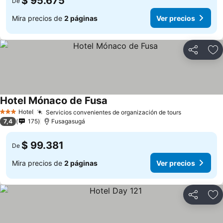
$ 95.675
De
Mira precios de
2 páginas
Ver precios
Compartir
Ag
Hotel Mónaco de Fusa
Hotel
Servicios convenientes de organización de tours
3 Estrellas
7,4
175
Fusagasugá
$ 99.381
De
Mira precios de
2 páginas
Ver precios
Compartir
Ag