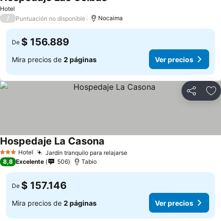
Hotel
/
Nocaima
Puntuación no disponible
$ 156.889
De
Mira precios de
2 páginas
Ver precios
Compartir
Ag
Hospedaje La Casona
Hotel
Jardín tranquilo para relajarse
3 Estrellas
8,8
Excelente
506
Tabio
$ 157.146
De
Mira precios de
2 páginas
Ver precios