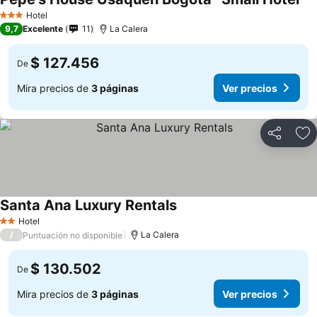
Hotel
3 Estrellas
9,7
Excelente
11
La Calera
$ 127.456
De
Mira precios de
3 páginas
Ver precios
Compartir
Ag
Santa Ana Luxury Rentals
Hotel
2 Estrellas
/
La Calera
Puntuación no disponible
$ 130.502
De
Mira precios de
3 páginas
Ver precios