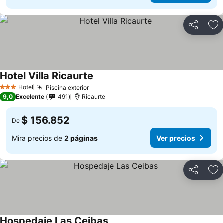
Compartir
Ag
Hotel Villa Ricaurte
Hotel
Piscina exterior
3 Estrellas
9,0
Excelente
491
Ricaurte
$ 156.852
De
Mira precios de
2 páginas
Ver precios
Compartir
Ag
Hospedaje Las Ceibas