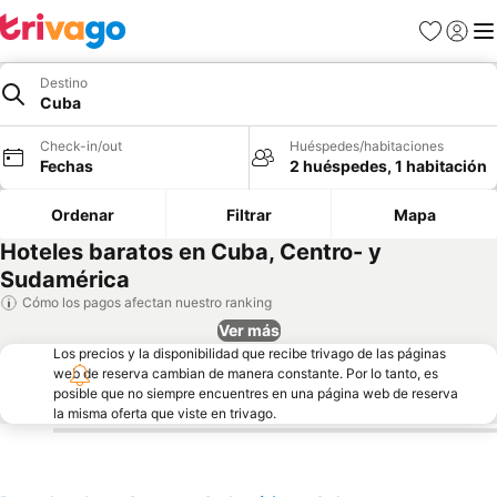
Favoritos
Iniciar 
Me
Destino
Cuba
Check-in/out
Huéspedes/habitaciones
Fechas
2 huéspedes, 1 habitación
Ordenar
Filtrar
Mapa
Hoteles baratos en Cuba, Centro- y
Sudamérica
Cómo los pagos afectan nuestro ranking
Ver más
Los precios y la disponibilidad que recibe trivago de las páginas
web de reserva cambian de manera constante. Por lo tanto, es
posible que no siempre encuentres en una página web de reserva
la misma oferta que viste en trivago.