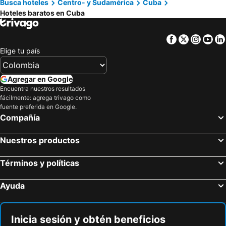
Busca hoteles
Centro- y Sudamérica
Cuba
Hoteles baratos en Cuba
Facebook
Twitter
Insta
Yo
Elige tu país
Agregar en Google
Encuentra nuestros resultados
fácilmente: agrega trivago como
fuente preferida en Google.
Compañía
Nuestros productos
Términos y políticas
Ayuda
Inicia sesión y obtén beneficios