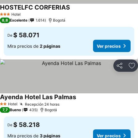
HOSTELFC CORFERIAS
Ver precios
Hotel
3 Estrellas
8,8
Excelente
1.614
Bogotá
$ 58.071
De
Mira precios de
2 páginas
Ver precios
Compartir
Ag
Ayenda Hotel Las Palmas
Ver precios
Hotel
Recepción 24 horas
Ver precios
2 Estrellas
7,7
Bueno
435
Bogotá
$ 58.218
De
Mira precios de
3 páginas
Ver precios