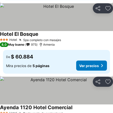
Compartir
Ag
Hotel El Bosque
Ver precios
Hotel
Spa completo con masajes
Ver precios
3 Estrellas
8,0
Muy bueno
975
Armenia
$ 60.884
De
Mira precios de
5 páginas
Ver precios
Compartir
Ag
Ayenda 1120 Hotel Comercial
Ver precios