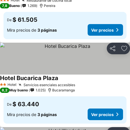
Hotel
Restaurante de cocina local
Ver precios
3 Estrellas
7,8
Bueno
1.269
Pereira
$ 61.505
De
Mira precios de
3 páginas
Ver precios
Compartir
Ag
Hotel Bucarica Plaza
Ver precios
Hotel
Servicios esenciales accesibles
Ver precios
2 Estrellas
8,2
Muy bueno
1.025
Bucaramanga
$ 63.440
De
Mira precios de
3 páginas
Ver precios