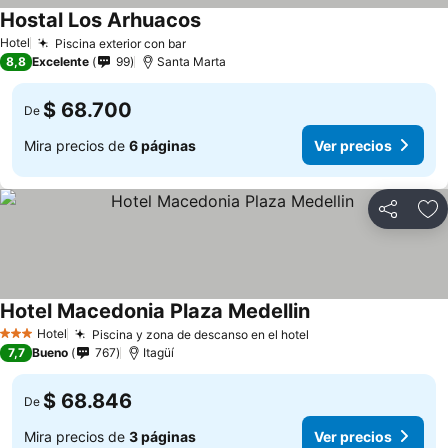
Hostal Los Arhuacos
Ver precios
Hotel
Piscina exterior con bar
Ver precios
8,8
Excelente
99
Santa Marta
$ 68.700
De
Mira precios de
6 páginas
Ver precios
Compartir
Ag
Hotel Macedonia Plaza Medellin
Ver precios
Hotel
Piscina y zona de descanso en el hotel
Ver precios
3 Estrellas
7,7
Bueno
767
Itagüí
$ 68.846
De
Mira precios de
3 páginas
Ver precios