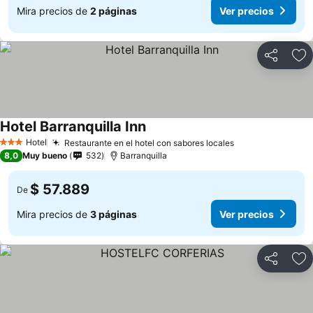
Mira precios de
2 páginas
Ver precios
Compartir
Ag
Hotel Barranquilla Inn
Ver precios
Hotel
Restaurante en el hotel con sabores locales
Ver precios
3 Estrellas
8,0
Muy bueno
532
Barranquilla
$ 57.889
De
Mira precios de
3 páginas
Ver precios
Compartir
Ag