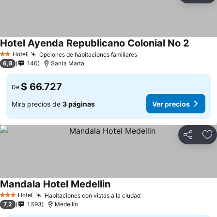
Hotel Ayenda Republicano Colonial No 2
Ver pre
Hotel
Opciones de habitaciones familiares
Ver precios
2 Estrellas
6,8
140
Santa Marta
$ 66.727
De
Mira precios de
3 páginas
Ver precios
Compartir
Ag
Mandala Hotel Medellin
Ver precios
Hotel
Habitaciones con vistas a la ciudad
Ver precios
3 Estrellas
7,2
1.593
Medellín