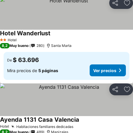
Compartir
Ag
Hotel Wanderlust
Ver precios
Hotel
2 Estrellas
8,2
Muy bueno
280
Santa Marta
$ 63.696
De
Mira precios de
5 páginas
Ver precios
Compartir
Ag
Ayenda 1131 Casa Valencia
Ver precios
Hotel
Habitaciones familiares dedicadas
Ver precios
8,2
Muy bueno
489
Manizales