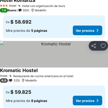
Hotel Romanza
Ver precios
Hotel
Hotel con organización de tours
Ver precios
3 Estrellas
7,8
Bueno
920
Medellín
$ 58.692
De
Mira precios de
5 páginas
Ver precios
Compartir
Ag
Kromatic Hostel
Ver precios
Hotel
Restaurante de cocina americana en el hotel
Ver precios
6,6
325
Medellín
$ 59.825
De
Mira precios de
8 páginas
Ver precios