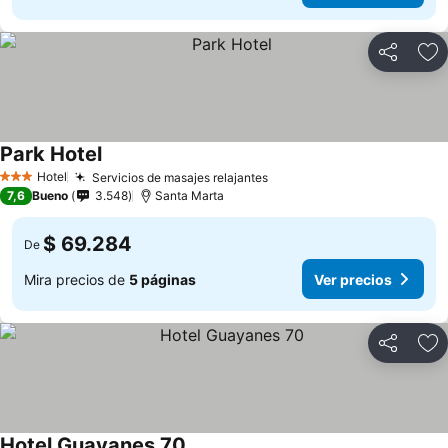
Compartir
Ag
Park Hotel
Ver precios
Hotel
Servicios de masajes relajantes
Ver precios
3 Estrellas
7,6
Bueno
3.548
Santa Marta
$ 69.284
De
Mira precios de
5 páginas
Ver precios
Compartir
Ag
Hotel Guayanes 70