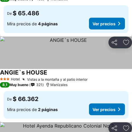
$ 65.486
De
Mira precios de
4 páginas
Ver precios
Compartir
Ag
ANGIE`s HOUSE
Ver precios
Hotel
Vistas a la montaña y al patio interior
Ver precios
3 Estrellas
8,1
Muy bueno
321
Manizales
$ 66.362
De
Mira precios de
2 páginas
Ver precios
Compartir
Ag