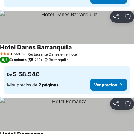
Compartir
Ag
Hotel Danes Barranquilla
Ver precios
Hotel
Restaurante Danes en el hotel
Ver precios
3 Estrellas
8,5
Excelente
212
Barranquilla
$ 58.546
De
Mira precios de
2 páginas
Ver precios
Compartir
Ag