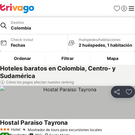
Favoritos
Iniciar 
Me
Destino
Colombia
Check-in/out
Huéspedes/habitaciones
Fechas
2 huéspedes, 1 habitación
Ordenar
Filtrar
Mapa
Hoteles baratos en Colombia, Centro- y
Sudamérica
Cómo los pagos afectan nuestro ranking
Compartir
Ag
Hostal Paraiso Tayrona
Ver precios
Hotel
Mostrador de tours para excursiones locales
Ver precios
3 Estrellas