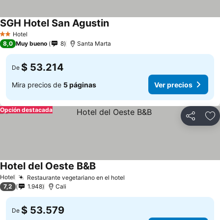
SGH Hotel San Agustin
Ver precios
Hotel
2 Estrellas
8,0
Muy bueno
8
Santa Marta
$ 53.214
De
Mira precios de
5 páginas
Ver precios
Opción destacada
Compartir
Ag
Hotel del Oeste B&B
Ver precios
Hotel
Restaurante vegetariano en el hotel
Ver precios
7,2
1.948
Cali
$ 53.579
De