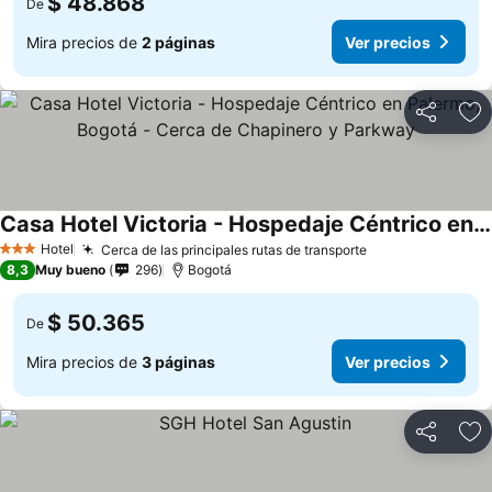
$ 48.868
De
Mira precios de
2 páginas
Ver precios
Compartir
Ag
Casa Hotel Victoria - Hospedaje Céntrico en Palermo, Bogotá - Cerca de Chapinero y Parkway
Ver precios
Hotel
Cerca de las principales rutas de transporte
Ver precios
3 Estrellas
8,3
Muy bueno
296
Bogotá
$ 50.365
De
Mira precios de
3 páginas
Ver precios
Compartir
Ag