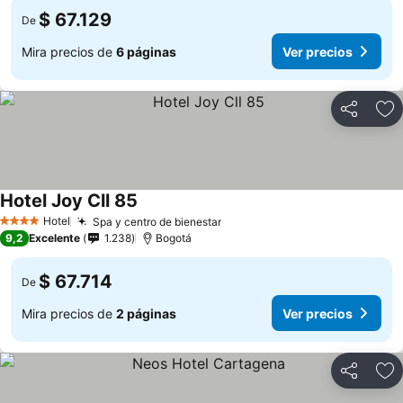
$ 67.129
De
Mira precios de
6 páginas
Ver precios
Compartir
Ag
Hotel Joy Cll 85
Ver precios
Hotel
Spa y centro de bienestar
Ver precios
4 Estrellas
9,2
Excelente
1.238
Bogotá
$ 67.714
De
Mira precios de
2 páginas
Ver precios
Compartir
Ag