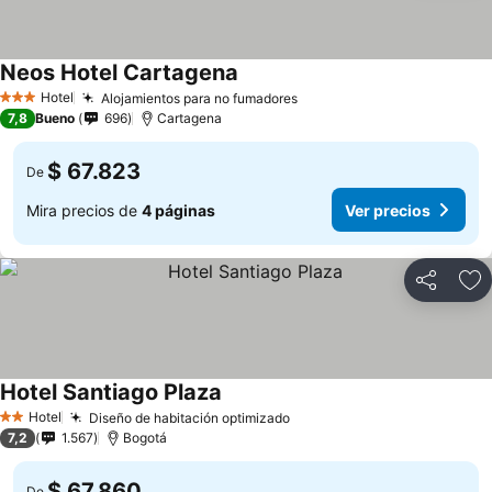
Neos Hotel Cartagena
Ver precios
Hotel
Alojamientos para no fumadores
Ver precios
3 Estrellas
7,8
Bueno
696
Cartagena
$ 67.823
De
Mira precios de
4 páginas
Ver precios
Compartir
Ag
Hotel Santiago Plaza
Ver precios
Hotel
Diseño de habitación optimizado
Ver precios
2 Estrellas
7,2
1.567
Bogotá
$ 67.860
De