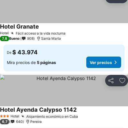
Compartir
Ag
Hotel Granate
Ver precios
Hotel
Fácil acceso a la vida nocturna
Ver precios
7,8
Bueno
908
Santa Marta
$ 43.974
De
Mira precios de
5 páginas
Ver precios
Compartir
Ag
Hotel Ayenda Calypso 1142
Ver precios
Hotel
Alojamiento económico en Cuba
Ver precios
3 Estrellas
6,7
640
Pereira