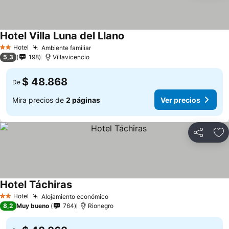
Hotel Villa Luna del Llano
Ver precios
Hotel
Ambiente familiar
Ver precios
2 Estrellas
5,3
198
Villavicencio
$ 48.868
De
Mira precios de
2 páginas
Ver precios
Compartir
Ag
Hotel Táchiras
Ver precios
Hotel
Alojamiento económico
Ver precios
2 Estrellas
8,2
Muy bueno
764
Rionegro