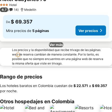
Ver precios
Hotel
3 Estrellas
6,7
14
Medellín
$ 69.357
De
Mira precios de
5 páginas
Ver precios
Ver más
Los precios y la disponibilidad que recibe trivago de las páginas
web de reserva cambian de manera constante. Por lo tanto, es
posible que no siempre encuentres en una página web de reserva
la misma oferta que viste en trivago.
Rango de precios
Los hoteles baratos en Colombia cuestan de
‎$ 22.571
a
‎$ 69.357
por noche.
Otros hospedajes en Colombia