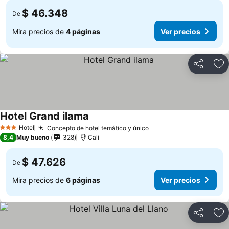
$ 46.348
De
Mira precios de
4 páginas
Ver precios
Compartir
Ag
Hotel Grand ilama
Ver precios
Hotel
Concepto de hotel temático y único
Ver precios
3 Estrellas
8,4
Muy bueno
328
Cali
$ 47.626
De
Mira precios de
6 páginas
Ver precios
Compartir
Ag