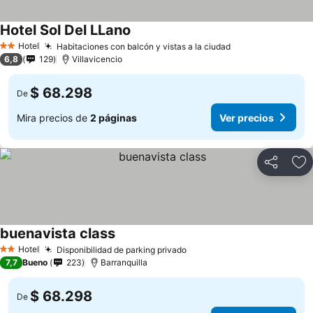
Hotel Sol Del LLano
Ver precios
Hotel
Habitaciones con balcón y vistas a la ciudad
Ver precios
2 Estrellas
6,8
129
Villavicencio
$ 68.298
De
Mira precios de
2 páginas
Ver precios
Compartir
Ag
buenavista class
Ver precios
Hotel
Disponibilidad de parking privado
Ver precios
2 Estrellas
7,7
Bueno
223
Barranquilla
$ 68.298
De