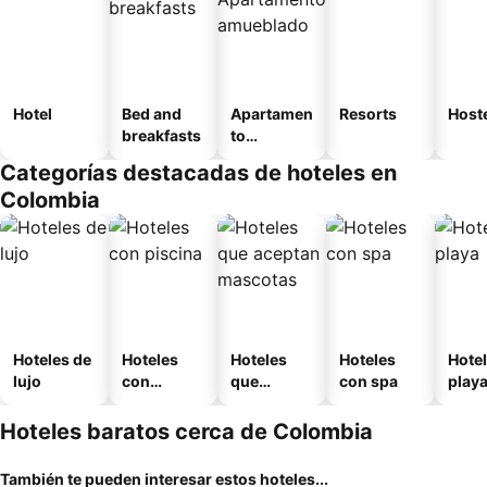
Hotel
Bed and
Apartamen
Resorts
Host
breakfasts
to
amueblad
Categorías destacadas de hoteles en
o
Colombia
Hoteles de
Hoteles
Hoteles
Hoteles
Hotel
lujo
con
que
con spa
play
piscina
aceptan
mascotas
Hoteles baratos cerca de Colombia
También te pueden interesar estos hoteles...