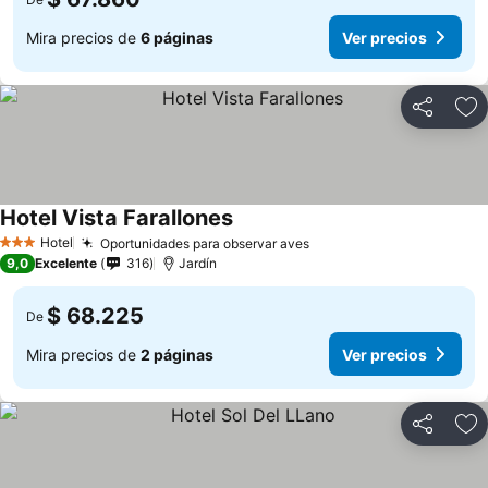
Mira precios de
6 páginas
Ver precios
Compartir
Ag
Hotel Vista Farallones
Ver precios
Hotel
Oportunidades para observar aves
Ver precios
3 Estrellas
9,0
Excelente
316
Jardín
$ 68.225
De
Mira precios de
2 páginas
Ver precios
Compartir
Ag