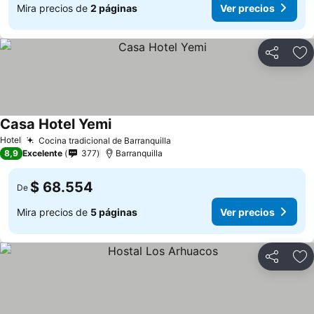
Mira precios de
2 páginas
Ver precios
Compartir
Ag
Casa Hotel Yemi
Ver precios
Hotel
Cocina tradicional de Barranquilla
Ver precios
8,9
Excelente
377
Barranquilla
$ 68.554
De
Mira precios de
5 páginas
Ver precios
Compartir
Ag