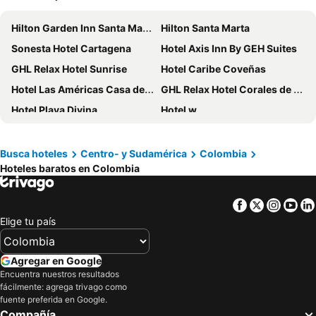
Hilton Garden Inn Santa Marta
Hilton Santa Marta
Sonesta Hotel Cartagena
Hotel Axis Inn By GEH Suites
GHL Relax Hotel Sunrise
Hotel Caribe Coveñas
Hotel Las Américas Casa de Playa
GHL Relax Hotel Corales de Indias
Hotel Playa Divina
Hotel w
Sol Caribe San Andrés All Inclusive
Hotel Caribe by Faranda Grand, a member of Radisson Individuals
Continental
Hotel Almirante Cartagena Colombia
Busca hoteles
Centro- y Sudamérica
Colombia
Hoteles baratos en Colombia
Grand Sirenis San Andres
Hotel Marco Polo Rodadero
Hotel Cartagena Dubai
Playa Norte Hotel
Facebook
Twitter
Insta
Yo
Santa Marta Marriott Resort Playa Dormida
Hotel Manantial Melgar
Elige tu país
Hotel Summer Frente Al Mar
Decameron Isleño - All Inclusive
Holiday Inn Cartagena Morros By Ihg
Holiday Inn Express Cartagena Bocagrande By Ihg
Agregar en Google
Estelar Playa Manzanillo - All inclusive
Hotel Cartagena Plaza
Encuentra nuestros resultados
fácilmente: agrega trivago como
ibis Cartagena Marbella
Tamaca Beach Resort
fuente preferida en Google.
Compañía
Hotel Sunset Beach
Hotel Dann Cartagena