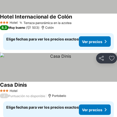
Hotel Internacional de Colón
Ver precios
Hotel
Terraza panorámica en la azotea
Ver precios
3 Estrellas
8,3
Muy bueno
503
Colón
Elige fechas para ver los precios exactos
Ver precios
Compartir
Ag
Casa Dinis
Ver precios
Hotel
3 Estrellas
/
Portobelo
Puntuación no disponible
Elige fechas para ver los precios exactos
Ver precios