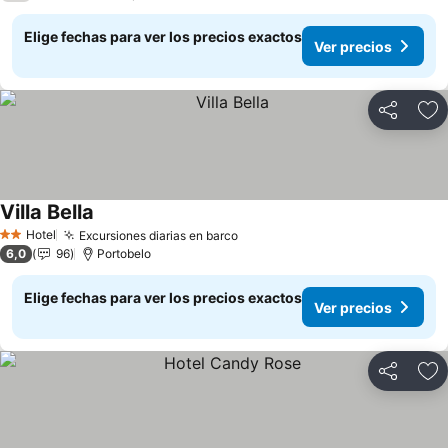
Elige fechas para ver los precios exactos
Ver precios
Compartir
Ag
Villa Bella
Ver precios
Hotel
Excursiones diarias en barco
Ver precios
2 Estrellas
6,0
96
Portobelo
Elige fechas para ver los precios exactos
Ver precios
Compartir
Ag