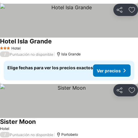
Compartir
Ag
Hotel Isla Grande
Ver precios
Hotel
3 Estrellas
/
Isla Grande
Puntuación no disponible
Elige fechas para ver los precios exactos
Ver precios
Compartir
Ag
Sister Moon
Ver precios
Hotel
/
Portobelo
Puntuación no disponible