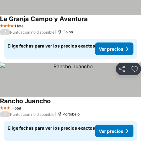
La Granja Campo y Aventura
Ver precios
Hotel
4 Estrellas
/
Colón
Puntuación no disponible
Elige fechas para ver los precios exactos
Ver precios
Compartir
Ag
Rancho Juancho
Ver precios
Hotel
3 Estrellas
/
Portobelo
Puntuación no disponible
Elige fechas para ver los precios exactos
Ver precios