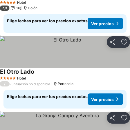
Hotel
5 Estrellas
7,3
16
Colón
Elige fechas para ver los precios exactos
Ver precios
Compartir
Ag
El Otro Lado
Ver precios
Hotel
5 Estrellas
/
Portobelo
Puntuación no disponible
Elige fechas para ver los precios exactos
Ver precios
Compartir
Ag