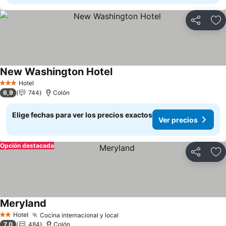
Compartir
Ag
New Washington Hotel
Ver precios
Hotel
3 Estrellas
6,9
744
Colón
Elige fechas para ver los precios exactos
Ver precios
Opción destacada
Compartir
Ag
Meryland
Ver precios
Hotel
Cocina internacional y local
Ver precios
2 Estrellas
7,0
484
Colón