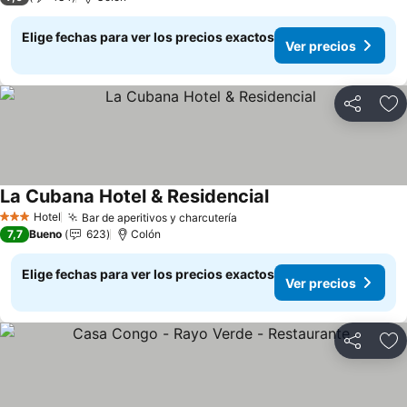
Elige fechas para ver los precios exactos
Ver precios
Compartir
Ag
La Cubana Hotel & Residencial
Ver precios
Hotel
Bar de aperitivos y charcutería
Ver precios
3 Estrellas
7,7
Bueno
623
Colón
Elige fechas para ver los precios exactos
Ver precios
Compartir
Ag