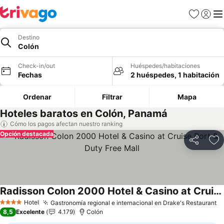
Favoritos
Iniciar 
Me
Destino
Colón
Check-in/out
Huéspedes/habitaciones
Fechas
2 huéspedes, 1 habitación
Ordenar
Filtrar
Mapa
Hoteles baratos en Colón, Panamá
Cómo los pagos afectan nuestro ranking
Opción destacada
Compartir
Ag
Radisson Colon 2000 Hotel & Casino at Cruise Port & Duty Free Mall
Ver precios
Hotel
Gastronomía regional e internacional en Drake's Restaurant
Ve
4 Estrellas
8,5
Excelente
4.179
Colón