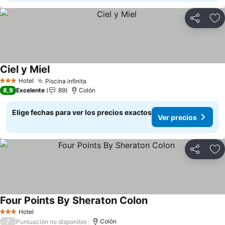
Compartir
Ag
Ciel y Miel
Ver precios
Hotel
Piscina infinita
Ver precios
3 Estrellas
8,9
Excelente
89
Colón
Elige fechas para ver los precios exactos
Ver precios
Compartir
Ag
Four Points By Sheraton Colon
Ver precios
Hotel
3 Estrellas
/
Colón
Puntuación no disponible