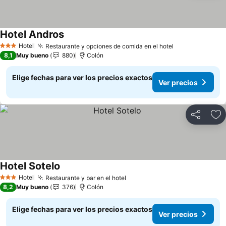
Hotel Andros
Ver precios
Hotel
Restaurante y opciones de comida en el hotel
Ver precios
3 Estrellas
8,1
Muy bueno
880
Colón
Elige fechas para ver los precios exactos
Ver precios
Compartir
Ag
Hotel Sotelo
Ver precios
Hotel
Restaurante y bar en el hotel
Ver precios
3 Estrellas
8,2
Muy bueno
376
Colón
Elige fechas para ver los precios exactos
Ver precios