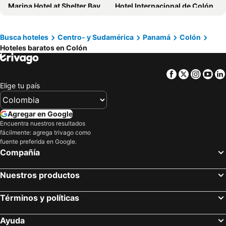
Marina Hotel at Shelter Bay
Hotel Internacional de Colón
Hotel Candy Rose
Hotel Cocotal
Ciel y Miel
ScubaPortobelo
Busca hoteles
Centro- y Sudamérica
Panamá
Colón
Hoteles baratos en Colón
Panama Dive Adventure
Casa Dinis
Hotel LC
Ranchos de Chalia Panama
Facebook
Twitter
Insta
Yo
Casita Rio Indio
Cabañas Blue
Elige tu país
Villa Bella
Ranchos De Chalia
Four Points By Sheraton Colon
Melia Panamá Canal
Agregar en Google
El Otro Lado
Sister Moon
Encuentra nuestros resultados
fácilmente: agrega trivago como
Rancho Juancho
Zona Libre Colon
fuente preferida en Google.
Compañía
Residencial Rio Hato
Nuestros productos
Términos y políticas
Ayuda