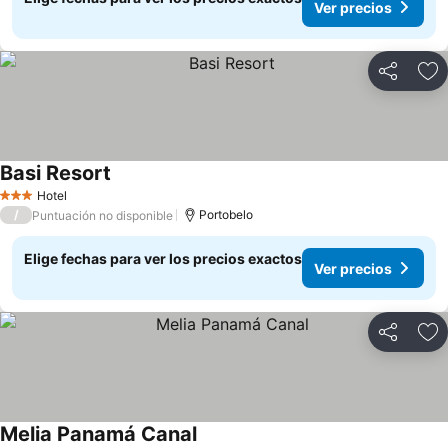
Ver precios
Compartir
Ag
Basi Resort
Ver precios
Hotel
3 Estrellas
/
Portobelo
Puntuación no disponible
Elige fechas para ver los precios exactos
Ver precios
Compartir
Ag
Melia Panamá Canal
Ver precios