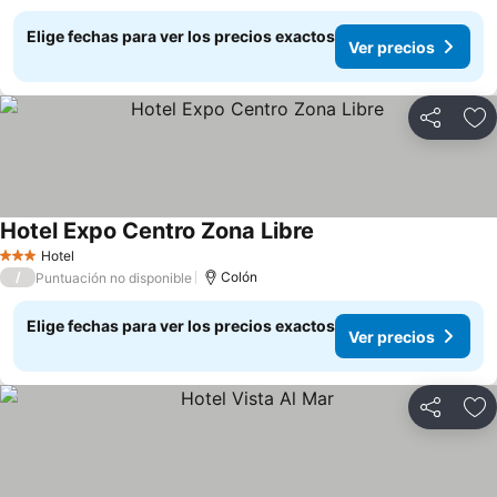
Elige fechas para ver los precios exactos
Ver precios
Compartir
Ag
Hotel Expo Centro Zona Libre
Ver precios
Hotel
3 Estrellas
/
Colón
Puntuación no disponible
Elige fechas para ver los precios exactos
Ver precios
Compartir
Ag