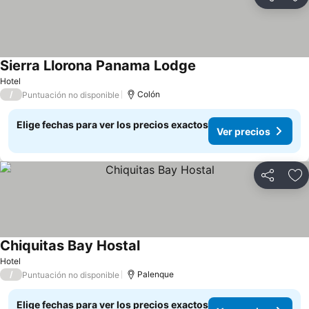
Compartir
Ag
Sierra Llorona Panama Lodge
Ver precios
Hotel
/
Colón
Puntuación no disponible
Elige fechas para ver los precios exactos
Ver precios
Compartir
Ag
Chiquitas Bay Hostal
Ver precios
Hotel
/
Palenque
Puntuación no disponible
Elige fechas para ver los precios exactos