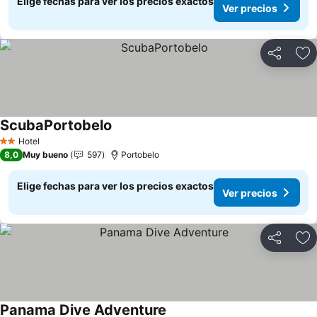
Elige fechas para ver los precios exactos
Ver precios
Compartir
Ag
ScubaPortobelo
Ver precios
Hotel
2 Estrellas
8,0
Muy bueno
597
Portobelo
Elige fechas para ver los precios exactos
Ver precios
Compartir
Ag
Panama Dive Adventure