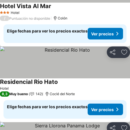
Hotel Vista Al Mar
Ver precios
Hotel
3 Estrellas
/
Colón
Puntuación no disponible
Elige fechas para ver los precios exactos
Ver precios
Compartir
Ag
Residencial Rio Hato
Ver precios
Hotel
8,3
Muy bueno
142
Coclé del Norte
Elige fechas para ver los precios exactos
Ver precios