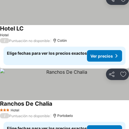
Compartir
Ag
Hotel LC
Ver precios
Hotel
/
Colón
Puntuación no disponible
Elige fechas para ver los precios exactos
Ver precios
Compartir
Ag
Ranchos De Chalia
Ver precios
Hotel
3 Estrellas
/
Portobelo
Puntuación no disponible
Elige fechas para ver los precios exactos