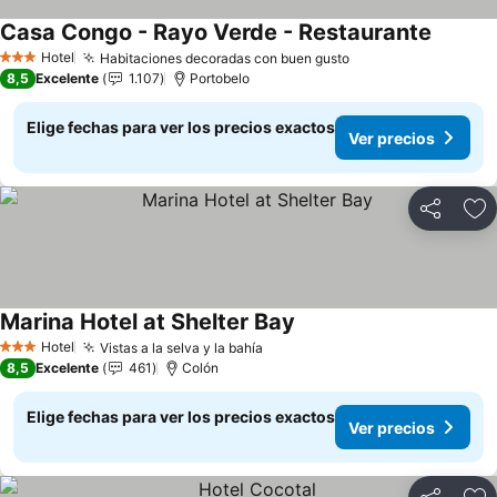
Casa Congo - Rayo Verde - Restaurante
Ver pre
Hotel
Habitaciones decoradas con buen gusto
Ver precios
3 Estrellas
8,5
Excelente
1.107
Portobelo
Elige fechas para ver los precios exactos
Ver precios
Compartir
Ag
Marina Hotel at Shelter Bay
Ver precios
Hotel
Vistas a la selva y la bahía
Ver precios
3 Estrellas
8,5
Excelente
461
Colón
Elige fechas para ver los precios exactos
Ver precios