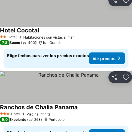
Compartir
Ag
Hotel Cocotal
Ver precios
Hotel
Habitaciones con vistas al mar
Ver precios
2 Estrellas
7,8
Bueno
400
Isla Grande
Elige fechas para ver los precios exactos
Ver precios
Compartir
Ag
Ranchos de Chalia Panama
Ver precios
Hotel
Piscina infinita
Ver precios
3 Estrellas
9,0
Excelente
263
Portobelo