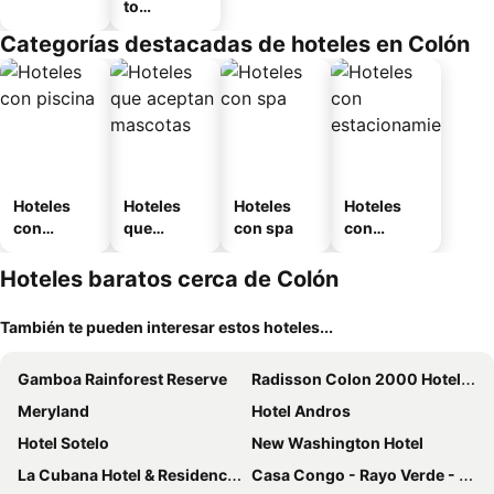
to
amueblad
Categorías destacadas de hoteles en Colón
o
Hoteles
Hoteles
Hoteles
Hoteles
con
que
con spa
con
piscina
aceptan
estaciona
mascotas
miento
Hoteles baratos cerca de Colón
También te pueden interesar estos hoteles...
Gamboa Rainforest Reserve
Radisson Colon 2000 Hotel & Casino at Cruise Port & Duty Free Mall
Meryland
Hotel Andros
Hotel Sotelo
New Washington Hotel
La Cubana Hotel & Residencial
Casa Congo - Rayo Verde - Restaurante