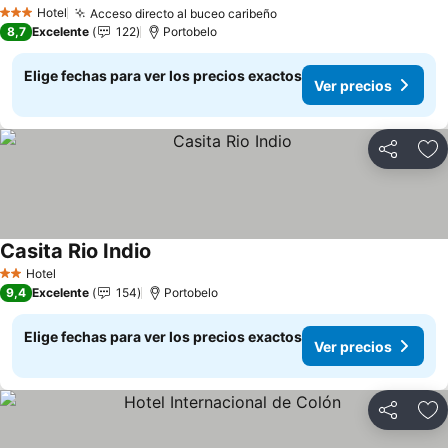
Ver precios
Hotel
Acceso directo al buceo caribeño
Ver precios
3 Estrellas
8,7
Excelente
122
Portobelo
Elige fechas para ver los precios exactos
Ver precios
Compartir
Ag
Casita Rio Indio
Ver precios
Hotel
2 Estrellas
9,4
Excelente
154
Portobelo
Elige fechas para ver los precios exactos
Ver precios
Compartir
Ag