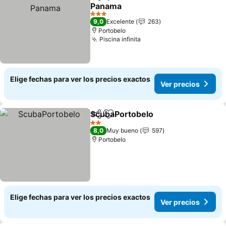
Compartir
Agregar a favoritos
Panama
3 Estrellas
9,0
Excelente
263
Portobelo
Piscina infinita
Elige fechas para ver los precios exactos
Ver precios
ScubaPortobelo
Compartir
Agregar a favoritos
2 Estrellas
8,0
Muy bueno
597
Portobelo
Elige fechas para ver los precios exactos
Ver precios