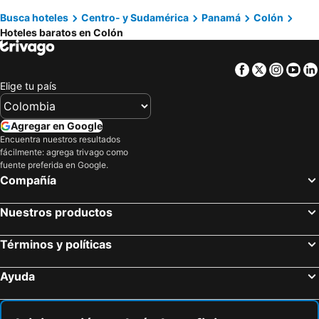
Ciel y Miel
ScubaPortobelo
Busca hoteles
Centro- y Sudamérica
Panamá
Colón
Hoteles baratos en Colón
Panama Dive Adventure
Casa Dinis
Hotel LC
Ranchos de Chalia Panama
Facebook
Twitter
Insta
Yo
Casita Rio Indio
Cabañas Blue
Elige tu país
Villa Bella
Ranchos De Chalia
Four Points By Sheraton Colon
Melia Panamá Canal
Agregar en Google
El Otro Lado
Sister Moon
Encuentra nuestros resultados
fácilmente: agrega trivago como
Rancho Juancho
Zona Libre Colon
fuente preferida en Google.
Compañía
Residencial Rio Hato
Nuestros productos
Términos y políticas
Ayuda