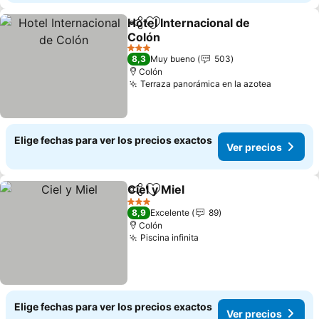
Hotel Internacional de
Compartir
Agregar a favoritos
Colón
3 Estrellas
8,3
Muy bueno
503
Colón
Terraza panorámica en la azotea
Elige fechas para ver los precios exactos
Ver precios
Ciel y Miel
Compartir
Agregar a favoritos
3 Estrellas
8,9
Excelente
89
Colón
Piscina infinita
Elige fechas para ver los precios exactos
Ver precios