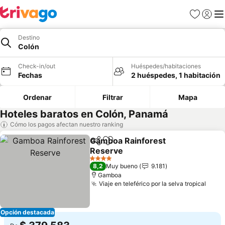
Favoritos
Iniciar 
Me
Destino
Colón
Check-in/out
Huéspedes/habitaciones
Fechas
2 huéspedes, 1 habitación
Ordenar
Filtrar
Mapa
Hoteles baratos en Colón, Panamá
Cómo los pagos afectan nuestro ranking
Gamboa Rainforest
Compartir
Agregar a favoritos
Reserve
4 Estrellas
8,2
Muy bueno
9.181
Gamboa
Viaje en teleférico por la selva tropical
Opción destacada