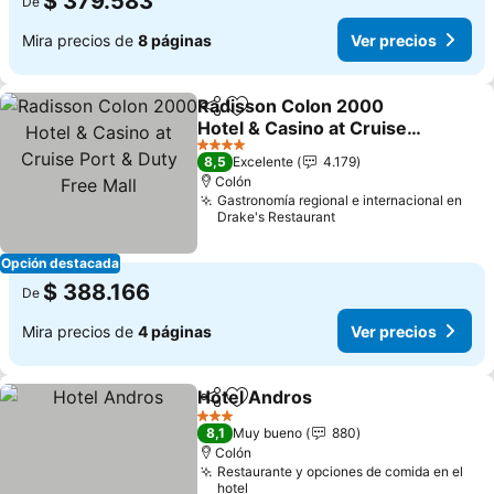
$ 379.583
De
Mira precios de
8 páginas
Ver precios
Radisson Colon 2000
Compartir
Agregar a favoritos
Hotel & Casino at Cruise
Port & Duty Free Mall
4 Estrellas
8,5
Excelente
4.179
Colón
Gastronomía regional e internacional en
Drake's Restaurant
Opción destacada
$ 388.166
De
Mira precios de
4 páginas
Ver precios
Hotel Andros
Compartir
Agregar a favoritos
3 Estrellas
8,1
Muy bueno
880
Colón
Restaurante y opciones de comida en el
hotel