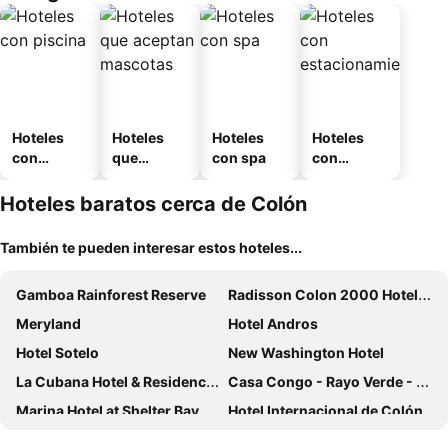
Hoteles
Hoteles
Hoteles
Hoteles
con
que
con spa
con
piscina
aceptan
estaciona
mascotas
miento
Hoteles baratos cerca de Colón
También te pueden interesar estos hoteles...
Gamboa Rainforest Reserve
Radisson Colon 2000 Hotel & Casino at Cruise Port & Duty Free Mall
Meryland
Hotel Andros
Hotel Sotelo
New Washington Hotel
La Cubana Hotel & Residencial
Casa Congo - Rayo Verde - Restaurante
Marina Hotel at Shelter Bay
Hotel Internacional de Colón
Hotel Candy Rose
Hotel Cocotal