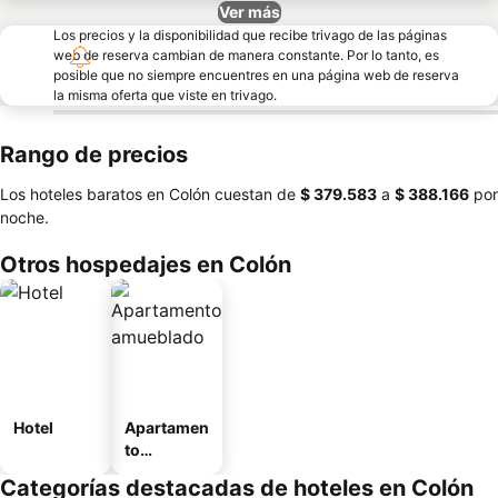
Ver más
Los precios y la disponibilidad que recibe trivago de las páginas
web de reserva cambian de manera constante. Por lo tanto, es
posible que no siempre encuentres en una página web de reserva
la misma oferta que viste en trivago.
Rango de precios
Los hoteles baratos en Colón cuestan de
‎$ 379.583
a
‎$ 388.166
por
noche.
Otros hospedajes en Colón
Hotel
Apartamen
to
amueblad
Categorías destacadas de hoteles en Colón
o