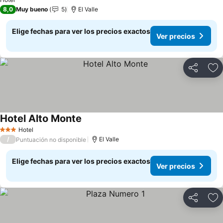
8,0
Muy bueno
5
El Valle
Elige fechas para ver los precios exactos
Ver precios
Compartir
Ag
Hotel Alto Monte
Ver precios
Hotel
3 Estrellas
/
El Valle
Puntuación no disponible
Elige fechas para ver los precios exactos
Ver precios
Compartir
Ag