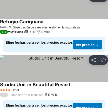
Refugio Cariguana
Ver precios
Hotel
Observación de aves e inmersión en la naturaleza
Ver precios
8,4
Muy bueno
611
El Valle
Elige fechas para ver los precios exactos
Ver precios
Compartir
Ag
Studio Unit in Beautiful Resort
Ver precios
Hotel
4 Estrellas
/
El Valle
Puntuación no disponible
Elige fechas para ver los precios exactos
Ver precios