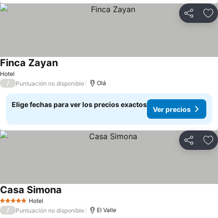
Compartir
Ag
Finca Zayan
Ver precios
Hotel
/
Olá
Puntuación no disponible
Elige fechas para ver los precios exactos
Ver precios
Compartir
Ag
Casa Simona
Ver precios
Hotel
5 Estrellas
/
El Valle
Puntuación no disponible