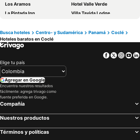
Los Aramos
Hotel Valle Verde
La Pintada Inn
Villa Tavida Lodge
Casa Guardia Panama
Casa Madre Tierra
Residencial El Valle
Mi Casa Asi De Grande
Busca hoteles
Centro- y Sudamérica
Panamá
Coclé
Hoteles baratos en Coclé
DIMASHQ
Refugio Cariguana
Paseo Suites El Valle, Luxury Apartments
Hotel Interamericano
Facebook
Twitter
Insta
Yo
Casa Morada
Caracoral Hotel Boutique
Elige tu país
Nomada Republic Hotel El valle
Play Penonome
Founders Piso 10
Finca Zayan
Agregar en Google
Hotel Wyndham Grand Playa Blanca
Los Mandarinos Boutique Hotel & Spa
Encuentra nuestros resultados
fácilmente: agrega trivago como
Hotel Rincon Vallero
Don Pepe
fuente preferida en Google.
Compañía
Crater Valley
Villa Astoria
Plaza Numero 1
Taca Tucan
Nuestros productos
Dos Continentes
Studio Unit in Beautiful Resort
RESIDENCIAL AGUADULCE
Room At Decameron Golf Course
Términos y políticas
Casa Simona
Hotel Alto Monte