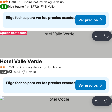
Hotel
Piscina natural de agua de río
Ver precios
3 Estrellas
8,3
Muy bueno
1.772
El Valle
Elige fechas para ver los precios exactos
Ver precios
Opción destacada
Compartir
Ag
Hotel Valle Verde
Ver precios
Hotel
Piscina exterior con tumbonas
Ver precios
2 Estrellas
7,3
829
El Valle
Elige fechas para ver los precios exactos
Ver precios
Compartir
Ag