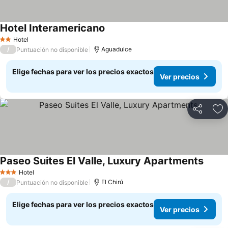
Hotel Interamericano
Ver precios
Hotel
2 Estrellas
/
Aguadulce
Puntuación no disponible
Elige fechas para ver los precios exactos
Ver precios
Compartir
Ag
Paseo Suites El Valle, Luxury Apartments
Ver pr
Hotel
3 Estrellas
/
El Chirú
Puntuación no disponible
Elige fechas para ver los precios exactos
Ver precios