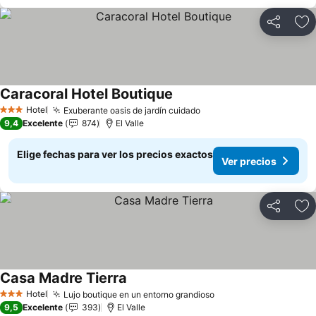
Compartir
Ag
Caracoral Hotel Boutique
Ver precios
Hotel
Exuberante oasis de jardín cuidado
Ver precios
3 Estrellas
9,4
Excelente
874
El Valle
Elige fechas para ver los precios exactos
Ver precios
Compartir
Ag
Casa Madre Tierra
Ver precios
Hotel
Lujo boutique en un entorno grandioso
Ver precios
3 Estrellas
9,5
Excelente
393
El Valle