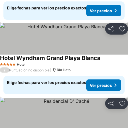
Elige fechas para ver los precios exactos
Ver precios
Compartir
Ag
Hotel Wyndham Grand Playa Blanca
Ver precios
Hotel
5 Estrellas
/
Río Hato
Puntuación no disponible
Elige fechas para ver los precios exactos
Ver precios
Compartir
Ag