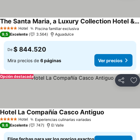
The Santa Maria, a Luxury Collection Hotel & Golf Resort, Panama City
Ver precios
Hotel
Piscina familiar exclusiva
Ver precios
5 Estrellas
9,5
Excelente
3.564
Aguadulce
$ 844.520
De
Mira precios de
6 páginas
Ver precios
Opción destacada
Compartir
Ag
Hotel La Compañía Casco Antiguo
Ver precios
Hotel
Experiencias culinarias variadas
Ver precios
5 Estrellas
9,6
Excelente
747
El Valle
Elige fechas para ver los precios exactos