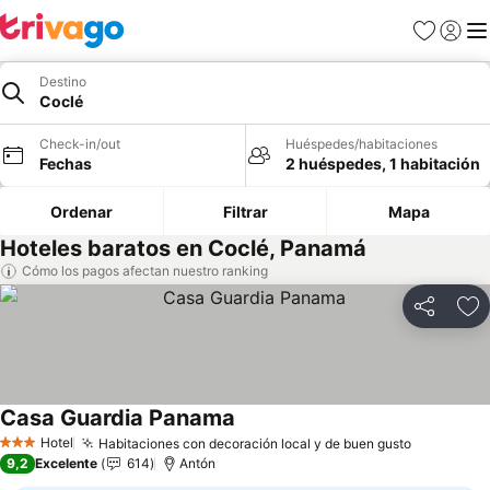
Favoritos
Iniciar 
Me
Destino
Coclé
Check-in/out
Huéspedes/habitaciones
Fechas
2 huéspedes, 1 habitación
Ordenar
Filtrar
Mapa
Hoteles baratos en Coclé, Panamá
Cómo los pagos afectan nuestro ranking
Compartir
Ag
Casa Guardia Panama
Ver precios
Hotel
Habitaciones con decoración local y de buen gusto
Ver preci
3 Estrellas
9,2
Excelente
614
Antón