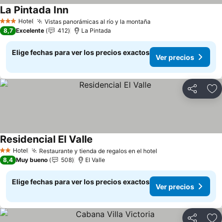
La Pintada Inn
Ver precios
Hotel
Vistas panorámicas al río y la montaña
Ver precios
3 Estrellas
8,7
Excelente
412
La Pintada
Elige fechas para ver los precios exactos
Ver precios
Compartir
Ag
Residencial El Valle
Ver precios
Hotel
Restaurante y tienda de regalos en el hotel
Ver precios
2 Estrellas
8,4
Muy bueno
508
El Valle
Elige fechas para ver los precios exactos
Ver precios