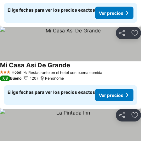
Elige fechas para ver los precios exactos
Ver precios
Compartir
Ag
Mi Casa Asi De Grande
Ver precios
Hotel
Restaurante en el hotel con buena comida
Ver precios
3 Estrellas
7,8
Bueno
120
Penonomé
Elige fechas para ver los precios exactos
Ver precios
Compartir
Ag