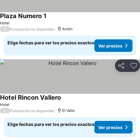
Plaza Numero 1
Ver precios
Hotel
/
Antón
Puntuación no disponible
Elige fechas para ver los precios exactos
Ver precios
Compartir
Ag
Hotel Rincon Vallero
Ver precios
Hotel
/
El Valle
Puntuación no disponible
Elige fechas para ver los precios exactos
Ver precios