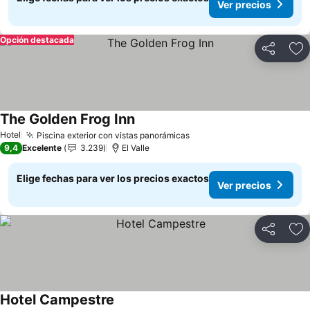
Ver precios
Opción destacada
Compartir
Ag
The Golden Frog Inn
Ver precios
Hotel
Piscina exterior con vistas panorámicas
Ver precios
9,4
Excelente
3.239
El Valle
Elige fechas para ver los precios exactos
Ver precios
Compartir
Ag
Hotel Campestre
Ver precios