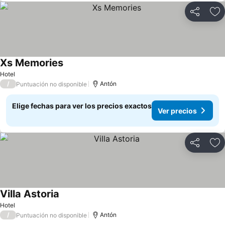
Compartir
Ag
Xs Memories
Ver precios
Hotel
/
Antón
Puntuación no disponible
Elige fechas para ver los precios exactos
Ver precios
Compartir
Ag
Villa Astoria
Ver precios
Hotel
/
Antón
Puntuación no disponible