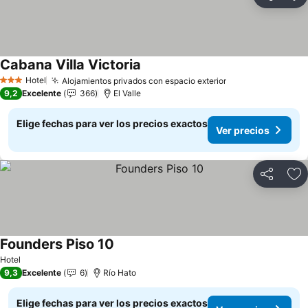
Compartir
Ag
Cabana Villa Victoria
Ver precios
Hotel
Alojamientos privados con espacio exterior
Ver precios
3 Estrellas
9,2
Excelente
366
El Valle
Elige fechas para ver los precios exactos
Ver precios
Compartir
Ag
Founders Piso 10
Ver precios
Hotel
9,3
Excelente
6
Río Hato
Elige fechas para ver los precios exactos