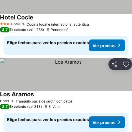
Hotel Cocle
Ver precios
Hotel
Cocina local e internacional auténtica
Ver precios
3 Estrellas
8,7
Excelente
1.756
Penonomé
Elige fechas para ver los precios exactos
Ver precios
Compartir
Ag
Los Aramos
Ver precios
Hotel
Tranquilo oasis de jardín con patos
Ver precios
8,7
Excelente
313
El Valle
Elige fechas para ver los precios exactos
Ver precios