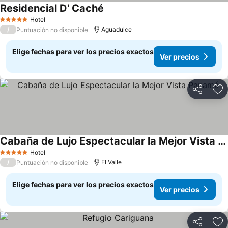
Residencial D' Caché
Ver precios
Hotel
5 Estrellas
/
Aguadulce
Puntuación no disponible
Elige fechas para ver los precios exactos
Ver precios
Compartir
Ag
Cabaña de Lujo Espectacular la Mejor Vista Panamá
Ver precios
Hotel
5 Estrellas
/
El Valle
Puntuación no disponible
Elige fechas para ver los precios exactos
Ver precios
Compartir
Ag