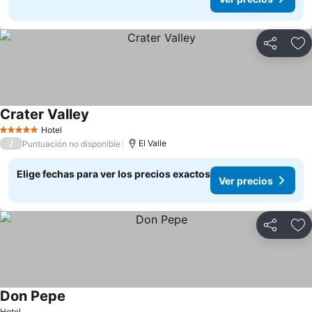
Compartir
Ag
Crater Valley
Ver precios
Hotel
5 Estrellas
/
El Valle
Puntuación no disponible
Elige fechas para ver los precios exactos
Ver precios
Compartir
Ag
Don Pepe
Ver precios
Hotel