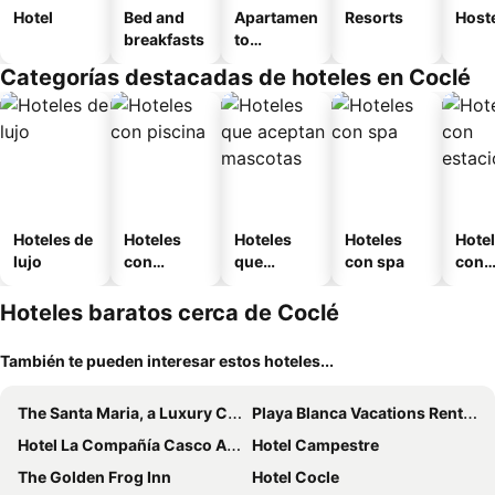
Hotel
Bed and
Apartamen
Resorts
Host
breakfasts
to
amueblad
Categorías destacadas de hoteles en Coclé
o
Hoteles de
Hoteles
Hoteles
Hoteles
Hote
lujo
con
que
con spa
con
piscina
aceptan
esta
mascotas
mien
Hoteles baratos cerca de Coclé
También te pueden interesar estos hoteles...
The Santa Maria, a Luxury Collection Hotel & Golf Resort, Panama City
Playa Blanca Vacations Rentals
Hotel La Compañía Casco Antiguo
Hotel Campestre
The Golden Frog Inn
Hotel Cocle