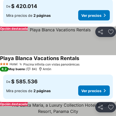
$ 420.014
De
Mira precios de
2 páginas
Ver precios
Opción destacada
Compartir
Ag
Playa Blanca Vacations Rentals
Ver precios
Hotel
Piscina infinita con vistas panorámicas
Ver precios
3 Estrellas
8,2
Muy bueno
84
Antón
$ 585.536
De
Mira precios de
2 páginas
Ver precios
Opción destacada
Compartir
Ag