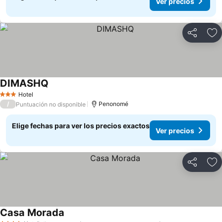
Ver precios
Compartir
Ag
DIMASHQ
Ver precios
Hotel
3 Estrellas
/
Penonomé
Puntuación no disponible
Elige fechas para ver los precios exactos
Ver precios
Compartir
Ag
Casa Morada
Ver precios