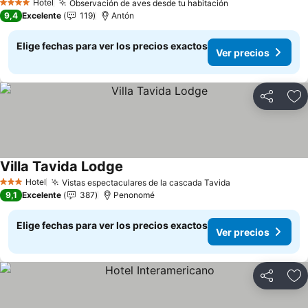
Hotel
Observación de aves desde tu habitación
Ver precios
4 Estrellas
9,4
Excelente
119
Antón
Elige fechas para ver los precios exactos
Ver precios
Compartir
Ag
Villa Tavida Lodge
Ver precios
Hotel
Vistas espectaculares de la cascada Tavida
Ver precios
3 Estrellas
9,1
Excelente
387
Penonomé
Elige fechas para ver los precios exactos
Ver precios
Compartir
Ag