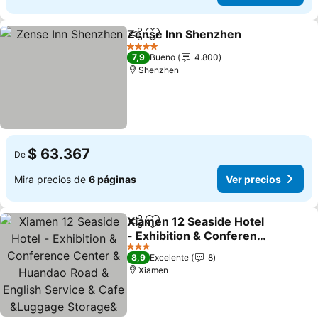
Zense Inn Shenzhen
Compartir
Agregar a favoritos
Ver p
4 Estrellas
7,9
Bueno
4.800
Shenzhen
$ 63.367
De
Mira precios de
6 páginas
Ver precios
Xiamen 12 Seaside Hotel
Compartir
Agregar a favoritos
- Exhibition & Conference
Center & Huandao Road &
Ver precios
3 Estrellas
8,9
Excelente
8
English Service & Cafe
Xiamen
&Luggage Storage&
Garden Tea & 24H
Reception & charte