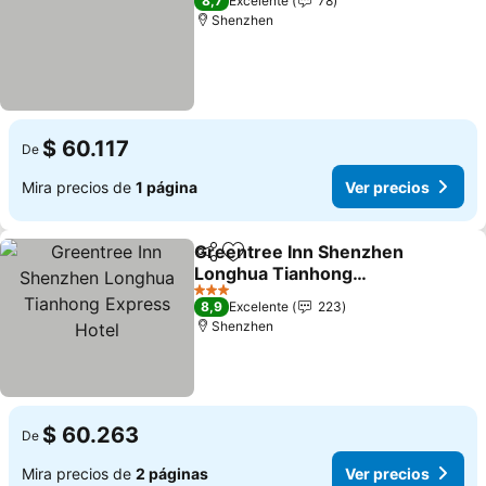
8,7
Excelente
78
Shenzhen
$ 60.117
De
Mira precios de
1 página
Ver precios
Greentree Inn Shenzhen
Compartir
Agregar a favoritos
Longhua Tianhong
Express Hotel
Ver precios
3 Estrellas
8,9
Excelente
223
Shenzhen
$ 60.263
De
Mira precios de
2 páginas
Ver precios