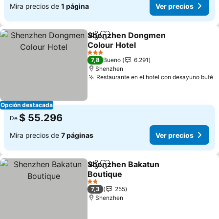
Mira precios de
1 página
Ver precios
Shenzhen Dongmen
Compartir
Agregar a favoritos
Colour Hotel
Ver precios
3 Estrellas
7,8
Bueno
6.291
Shenzhen
Restaurante en el hotel con desayuno bufé
V
Opción destacada
$ 55.296
De
Mira precios de
7 páginas
Ver precios
Shenzhen Bakatun
Compartir
Agregar a favoritos
Boutique
Ver precios
2 Estrellas
7,3
255
Shenzhen