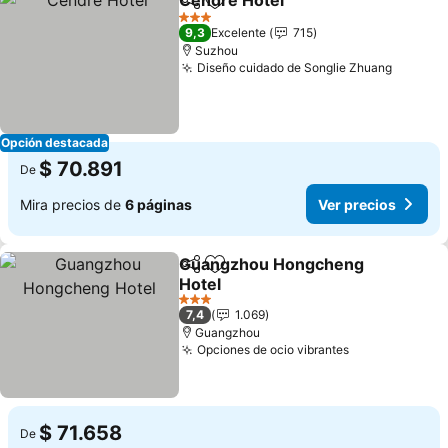
Cendre Hotel
Compartir
Agregar a favoritos
Ver precios
3 Estrellas
9,3
Excelente
715
Suzhou
Diseño cuidado de Songlie Zhuang
Ver pre
Opción destacada
$ 70.891
De
Mira precios de
6 páginas
Ver precios
Guangzhou Hongcheng
Compartir
Agregar a favoritos
Hotel
Ver precios
3 Estrellas
7,4
1.069
Guangzhou
Opciones de ocio vibrantes
Ver precios
$ 71.658
De