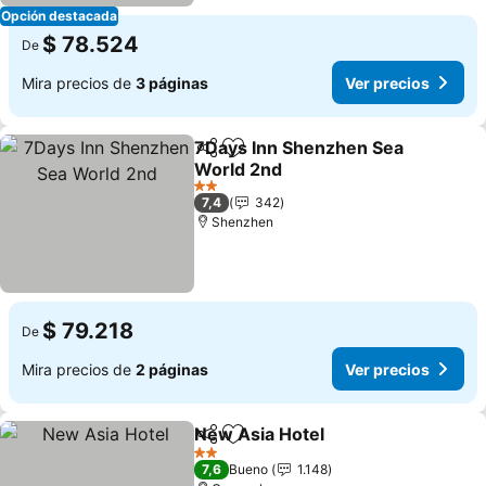
Opción destacada
$ 78.524
De
Mira precios de
3 páginas
Ver precios
7Days Inn Shenzhen Sea
Compartir
Agregar a favoritos
World 2nd
Ver precios
2 Estrellas
7,4
342
Shenzhen
$ 79.218
De
Mira precios de
2 páginas
Ver precios
New Asia Hotel
Compartir
Agregar a favoritos
Ver precio
2 Estrellas
7,6
Bueno
1.148