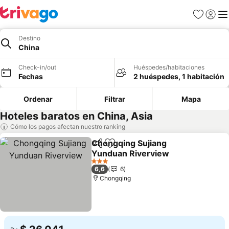
Favoritos
Iniciar 
Me
Destino
China
Check-in/out
Huéspedes/habitaciones
Fechas
2 huéspedes, 1 habitación
Ordenar
Filtrar
Mapa
Hoteles baratos en China, Asia
Cómo los pagos afectan nuestro ranking
Chongqing Sujiang
Compartir
Agregar a favoritos
Yunduan Riverview
Ver precios
3 Estrellas
6,6
6
Chongqing