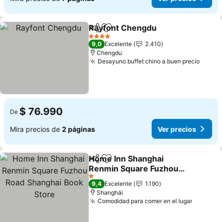
Rayfont Chengdu
Compartir
Agregar a favoritos
Ver prec
4 Estrellas
9,0
Excelente
2.410
Chengdu
Desayuno buffet chino a buen precio
Ver p
$ 76.990
De
Mira precios de
2 páginas
Ver precios
Home Inn Shanghai
Compartir
Agregar a favoritos
Renmin Square Fuzhou
Road Shanghai Book
Ver precios
1 Estrellas
9,4
Excelente
1.190
Store
Shanghái
Comodidad para comer en el lugar
Ver pre