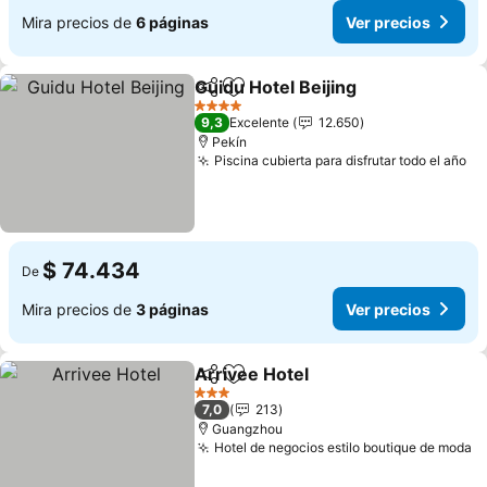
Mira precios de
6 páginas
Ver precios
Guidu Hotel Beijing
Compartir
Agregar a favoritos
Ver pre
4 Estrellas
9,3
Excelente
12.650
Pekín
Piscina cubierta para disfrutar todo el año
Ve
$ 74.434
De
Mira precios de
3 páginas
Ver precios
Arrivee Hotel
Compartir
Agregar a favoritos
Ver precios
3 Estrellas
7,0
213
Guangzhou
Hotel de negocios estilo boutique de moda
V