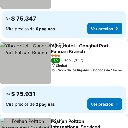
$ 75.347
De
Mira precios de
6 páginas
Ver precios
Yibo Hotel - Gongbei Port
Compartir
Agregar a favoritos
Fuhuari Branch
Ver precios
3 Estrellas
7,5
Bueno
17
Zhuhai
Cerca de los lugares históricos de Macao
Ve
$ 75.931
De
Mira precios de
2 páginas
Ver precios
Foshan Poltton
Compartir
Agregar a favoritos
International Serviced