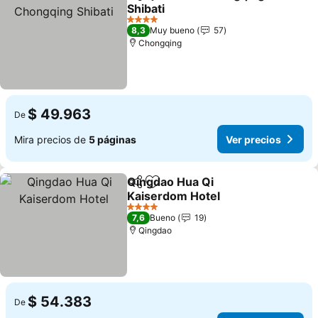
Compartir
Agregar a favoritos
Shibati
Ver precios
4 Estrellas
8,3
Muy bueno
57
Chongqing
$ 49.963
De
Mira precios de
5 páginas
Ver precios
Qingdao Hua Qi
Compartir
Agregar a favoritos
Kaiserdom Hotel
Ver precios
4 Estrellas
7,6
Bueno
19
Qingdao
$ 54.383
De