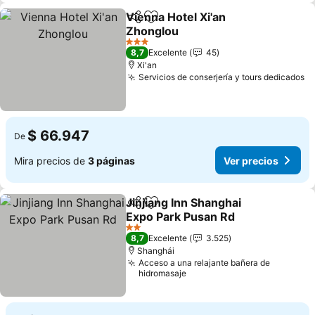
Vienna Hotel Xi'an
Compartir
Agregar a favoritos
Zhonglou
Ver precios
3 Estrellas
8,7
Excelente
45
Xi'an
Servicios de conserjería y tours dedicados
Ve
$ 66.947
De
Mira precios de
3 páginas
Ver precios
Jinjiang Inn Shanghai
Compartir
Agregar a favoritos
Expo Park Pusan Rd
Ver precios
2 Estrellas
8,7
Excelente
3.525
Shanghái
Acceso a una relajante bañera de
hidromasaje