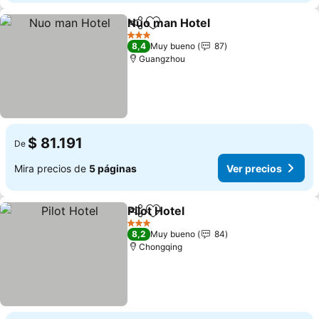
Nuo man Hotel
Compartir
Agregar a favoritos
Ver precios
3 Estrellas
8,4
Muy bueno
87
Guangzhou
$ 81.191
De
Mira precios de
5 páginas
Ver precios
Pilot Hotel
Compartir
Agregar a favoritos
Ver precios
3 Estrellas
8,2
Muy bueno
84
Chongqing