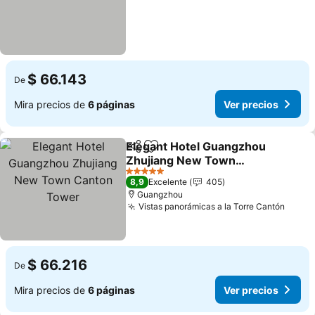
$ 66.143
De
Mira precios de
6 páginas
Ver precios
Elegant Hotel Guangzhou
Compartir
Agregar a favoritos
Zhujiang New Town
Canton Tower
Ver precios
5 Estrellas
8,9
Excelente
405
Guangzhou
Vistas panorámicas a la Torre Cantón
Ver p
$ 66.216
De
Mira precios de
6 páginas
Ver precios