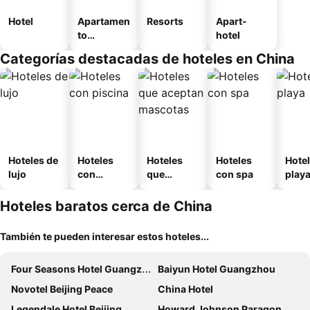
Hotel
Apartamen
Resorts
Apart-
to
hotel
amueblad
Categorías destacadas de hoteles en China
o
Hoteles de
Hoteles
Hoteles
Hoteles
Hotel
lujo
con
que
con spa
play
piscina
aceptan
mascotas
Hoteles baratos cerca de China
También te pueden interesar estos hoteles...
Four Seasons Hotel Guangzhou
Baiyun Hotel Guangzhou
Novotel Beijing Peace
China Hotel
Legendale Hotel Beijing
Howard Johnson Paragon Hotel Beijing