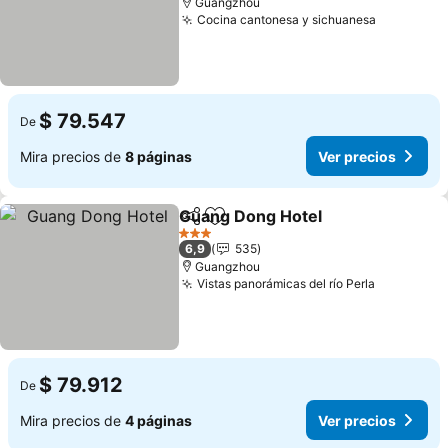
Guangzhou
Cocina cantonesa y sichuanesa
Ver preci
$ 79.547
De
Mira precios de
8 páginas
Ver precios
Guang Dong Hotel
Compartir
Agregar a favoritos
Ver prec
3 Estrellas
6,9
535
Guangzhou
Vistas panorámicas del río Perla
Ver preci
$ 79.912
De
Mira precios de
4 páginas
Ver precios