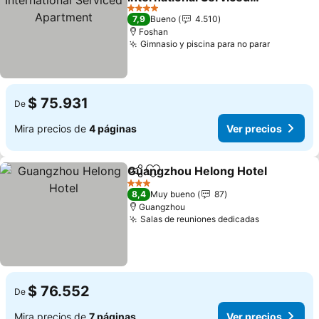
Apartment
Ver precios
4 Estrellas
7,9
Bueno
4.510
Foshan
Gimnasio y piscina para no parar
Ver prec
$ 75.931
De
Mira precios de
4 páginas
Ver precios
Guangzhou Helong Hotel
Compartir
Agregar a favoritos
V
3 Estrellas
8,4
Muy bueno
87
Guangzhou
Salas de reuniones dedicadas
Ver precio
$ 76.552
De
Mira precios de
7 páginas
Ver precios