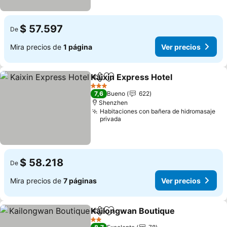
$ 57.597
De
Mira precios de
1 página
Ver precios
Kaixin Express Hotel
Compartir
Agregar a favoritos
Ver p
3 Estrellas
7,6
Bueno
622
Shenzhen
Habitaciones con bañera de hidromasaje
privada
$ 58.218
De
Mira precios de
7 páginas
Ver precios
Kailongwan Boutique
Compartir
Agregar a favoritos
Ver p
2 Estrellas