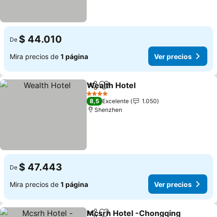
$ 44.010
De
Mira precios de
1 página
Ver precios
Wealth Hotel
Compartir
Agregar a favoritos
Ver precios
4 Estrellas
8,5
Excelente
1.050
Shenzhen
$ 47.443
De
Mira precios de
1 página
Ver precios
Mcsrh Hotel -Chongqing