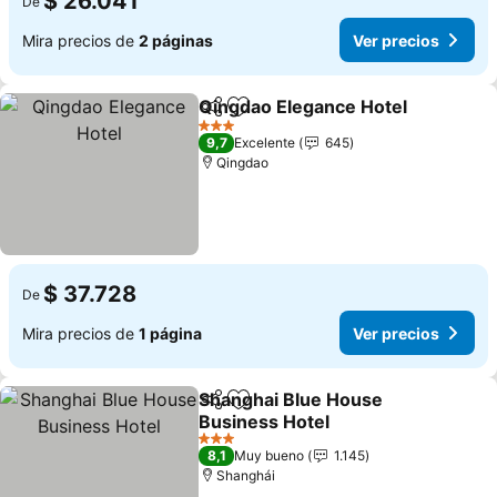
$ 26.041
De
Mira precios de
2 páginas
Ver precios
Qingdao Elegance Hotel
Compartir
Agregar a favoritos
Ve
3 Estrellas
9,7
Excelente
645
Qingdao
$ 37.728
De
Mira precios de
1 página
Ver precios
Shanghai Blue House
Compartir
Agregar a favoritos
Business Hotel
Ver precios
3 Estrellas
8,1
Muy bueno
1.145
Shanghái