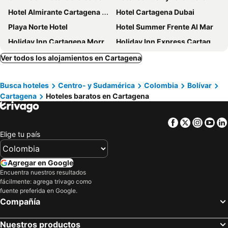
Hotel Almirante Cartagena Colombia
Hotel Cartagena Dubai
Playa Norte Hotel
Hotel Summer Frente Al Mar
Holiday Inn Cartagena Morros By Ihg
Holiday Inn Express Cartagena Bocagrande By Ihg
Estelar Playa Manzanillo - All inclusive
Hotel Cartagena Plaza
Ver todos los alojamientos en Cartagena
ibis Cartagena Marbella
Hotel Sunset Beach
Busca hoteles
Centro- y Sudamérica
Colombia
Bolívar
Hotel Dann Cartagena
Hotel Veleros Cartagena
Cartagena
Hoteles baratos en Cartagena
Hotel Capilla del Mar
Radisson Cartagena Ocean Pavillion Hotel
Hotel Caribbean Cartagena
Estelar Cartagena de Indias Hotel y Centro de Convenciones
Facebook
Twitter
Insta
Yo
InterContinental Cartagena De Indias by IHG
Las Américas Torre del Mar
Elige tu país
Cartagena Dc
Sofitel Barú Cartagena
Oz Hotel
Hotel Regatta Cartagena
Agregar en Google
Encuentra nuestros resultados
Hotel Dorado Plaza
Hampton by Hilton Cartagena
fácilmente: agrega trivago como
Hotel Blue Concept
Hotel Bocagrande
fuente preferida en Google.
Compañía
Hotel Stil Cartagena
Ayenda 1801 El Oceano
Hotel Playa Club
Hotel Amoek
Nuestros productos