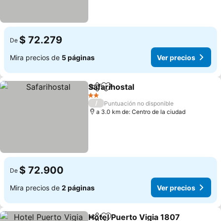
$ 72.279
De
Mira precios de
5 páginas
Ver precios
Safarihostal
Compartir
Agregar a favoritos
Ver precios
2 Estrellas
/
Puntuación no disponible
a 3.0 km de: Centro de la ciudad
$ 72.900
De
Mira precios de
2 páginas
Ver precios
Hotel Puerto Vigia 1807