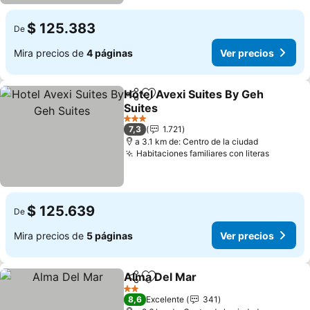
$ 125.383
De
Mira precios de
4 páginas
Ver precios
Hotel Avexi Suites By Geh
Compartir
Agregar a favoritos
Suites
Ver precios
3 Estrellas
7,3
1.721
a 3.1 km de: Centro de la ciudad
Habitaciones familiares con literas
Ver pre
$ 125.639
De
Mira precios de
5 páginas
Ver precios
Alma Del Mar
Compartir
Agregar a favoritos
Ver precios
2 Estrellas
8,6
Excelente
341