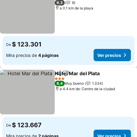
3 Estrellas
6,3
9
a 0.1 km de la playa
$ 123.301
De
Mira precios de
4 páginas
Ver precios
Hotel Mar del Plata
Compartir
Agregar a favoritos
Ver pre
3 Estrellas
8,4
Muy bueno
1.334
a 4.4 km de: Centro de la ciudad
$ 123.667
De
Mira precios de
2 páginas
Ver precios