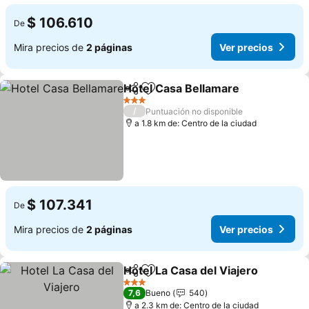
$ 106.610
De
Mira precios de
2 páginas
Ver precios
Hotel Casa Bellamare
Compartir
Agregar a favoritos
Ver 
3 Estrellas
/
Puntuación no disponible
a 1.8 km de: Centro de la ciudad
$ 107.341
De
Mira precios de
2 páginas
Ver precios
Hotel La Casa del Viajero
Compartir
Agregar a favoritos
V
3 Estrellas
7,6
Bueno
540
a 2.3 km de: Centro de la ciudad