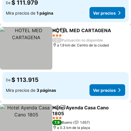
$ 111.979
De
Mira precios de
1 página
Ver precios
HOTEL MED CARTAGENA
Compartir
Agregar a favoritos
3 Estrellas
/
Puntuación no disponible
a 1.9 km de: Centro de la ciudad
$ 113.915
De
Mira precios de
3 páginas
Ver precios
Hotel Ayenda Casa Cano
Compartir
Agregar a favoritos
1805
Ver precios
3 Estrellas
7,9
Bueno
1.657
a 0.3 km de la playa