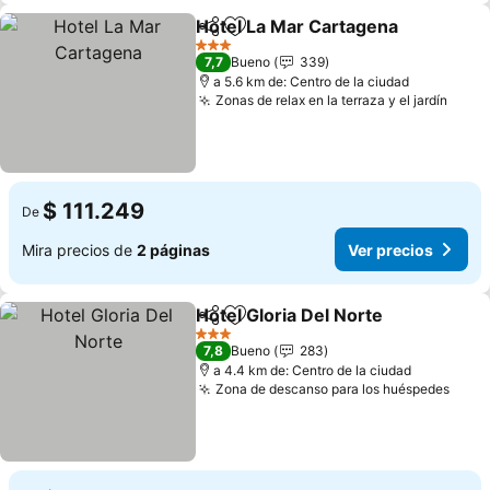
Hotel La Mar Cartagena
Compartir
Agregar a favoritos
Ve
3 Estrellas
7,7
Bueno
339
a 5.6 km de: Centro de la ciudad
Zonas de relax en la terraza y el jardín
Ver p
$ 111.249
De
Mira precios de
2 páginas
Ver precios
Hotel Gloria Del Norte
Compartir
Agregar a favoritos
Ver 
3 Estrellas
7,8
Bueno
283
a 4.4 km de: Centro de la ciudad
Zona de descanso para los huéspedes
Ver 