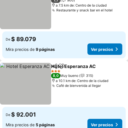
7,1
900
a 7.5 km de: Centro de la ciudad
Restaurante y snack bar en el hotel
Ver pre
$ 89.079
De
Mira precios de
9 páginas
Ver precios
Hotel Esperanza AC
Compartir
Agregar a favoritos
Ver pr
3 Estrellas
8,0
Muy bueno
315
a 10.1 km de: Centro de la ciudad
Café de bienvenida al llegar
Ver precios
$ 92.001
De
Mira precios de
5 páginas
Ver precios