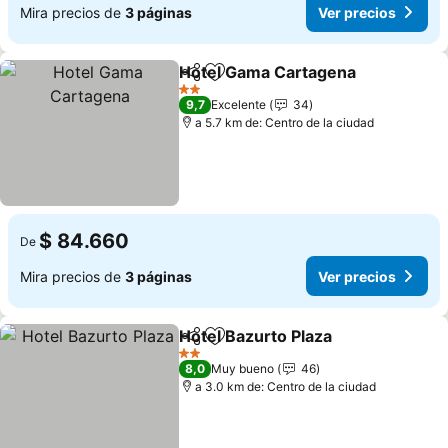
Mira precios de
3 páginas
Ver precios
Hotel Gama Cartagena
Compartir
Agregar a favoritos
Ver
2 Estrellas
9,7
Excelente
34
a 5.7 km de: Centro de la ciudad
$ 84.660
De
Mira precios de
3 páginas
Ver precios
Hotel Bazurto Plaza
Compartir
Agregar a favoritos
Ver pr
2 Estrellas
8,0
Muy bueno
46
a 3.0 km de: Centro de la ciudad