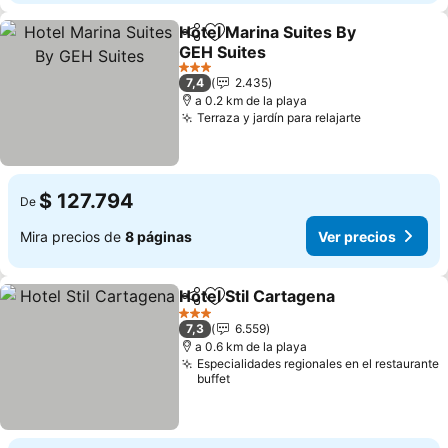
Hotel Marina Suites By
Compartir
Agregar a favoritos
GEH Suites
Ver precios
3 Estrellas
7,4
2.435
a 0.2 km de la playa
Terraza y jardín para relajarte
Ver precios
$ 127.794
De
Mira precios de
8 páginas
Ver precios
Hotel Stil Cartagena
Compartir
Agregar a favoritos
Ver pr
3 Estrellas
7,3
6.559
a 0.6 km de la playa
Especialidades regionales en el restaurante
buffet