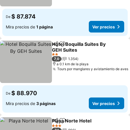
$ 87.874
De
Mira precios de
1 página
Ver precios
Hotel Boquilla Suites By
Compartir
Agregar a favoritos
GEH Suites
Ver precios
2 Estrellas
7,0
1.354
a 0.1 km de la playa
Tours por manglares y avistamiento de aves
$ 88.970
De
Mira precios de
3 páginas
Ver precios
Playa Norte Hotel
Compartir
Agregar a favoritos
Ver prec
3 Estrellas