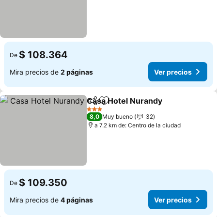
$ 108.364
De
Mira precios de
2 páginas
Ver precios
Casa Hotel Nurandy
Compartir
Agregar a favoritos
Ver pr
3 Estrellas
8,0
Muy bueno
32
a 7.2 km de: Centro de la ciudad
$ 109.350
De
Mira precios de
4 páginas
Ver precios