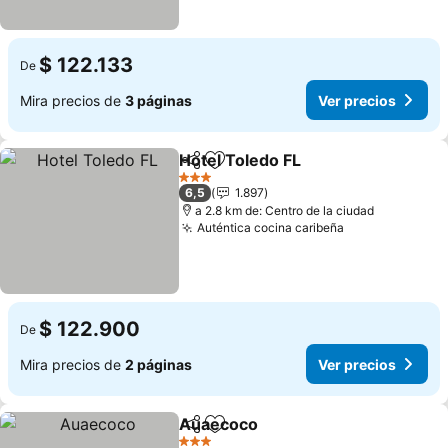
$ 122.133
De
Mira precios de
3 páginas
Ver precios
Hotel Toledo FL
Compartir
Agregar a favoritos
Ver precio
3 Estrellas
6,5
1.897
a 2.8 km de: Centro de la ciudad
Auténtica cocina caribeña
Ver precios
$ 122.900
De
Mira precios de
2 páginas
Ver precios
Auaecoco
Compartir
Agregar a favoritos
Ver precios