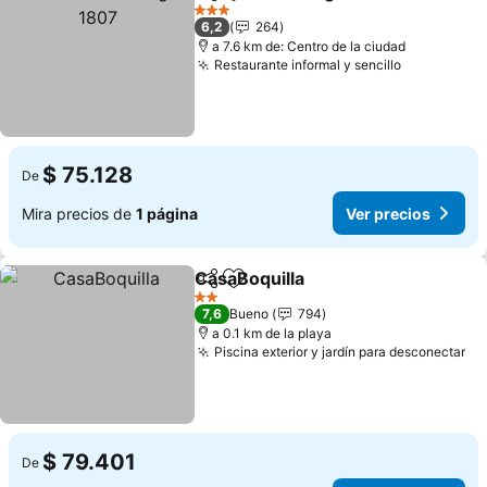
Compartir
Agregar a favoritos
Ve
3 Estrellas
6,2
264
a 7.6 km de: Centro de la ciudad
Restaurante informal y sencillo
Ver precio
$ 75.128
De
Mira precios de
1 página
Ver precios
CasaBoquilla
Compartir
Agregar a favoritos
Ver precios
2 Estrellas
7,6
Bueno
794
a 0.1 km de la playa
Piscina exterior y jardín para desconectar
Ve
$ 79.401
De