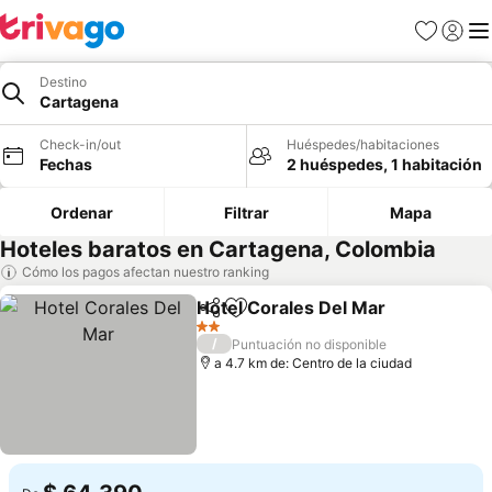
Favoritos
Iniciar 
Me
Destino
Cartagena
Check-in/out
Huéspedes/habitaciones
Fechas
2 huéspedes, 1 habitación
Ordenar
Filtrar
Mapa
Hoteles baratos en Cartagena, Colombia
Cómo los pagos afectan nuestro ranking
Hotel Corales Del Mar
Compartir
Agregar a favoritos
Ver 
2 Estrellas
/
Puntuación no disponible
a 4.7 km de: Centro de la ciudad