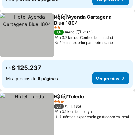
Hotel Ayenda Cartagena
Compartir
Agregar a favoritos
Blue 1804
Ver precios
2 Estrellas
7,8
Bueno
2.165
a 3.7 km de: Centro de la ciudad
Piscina exterior para refrescarte
Ver preci
$ 125.237
De
Mira precios de
6 páginas
Ver precios
Hotel Toledo
Compartir
Agregar a favoritos
Ver precios
3 Estrellas
6,1
1.485
a 0.1 km de la playa
Auténtica experiencia gastronómica local
Ve