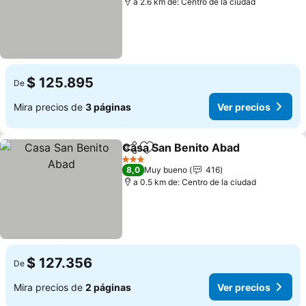
a 2.6 km de: Centro de la ciudad
$ 125.895
De
Mira precios de
3 páginas
Ver precios
Casa San Benito Abad
Compartir
Agregar a favoritos
Ver 
3 Estrellas
8,0
Muy bueno
416
a 0.5 km de: Centro de la ciudad
$ 127.356
De
Mira precios de
2 páginas
Ver precios