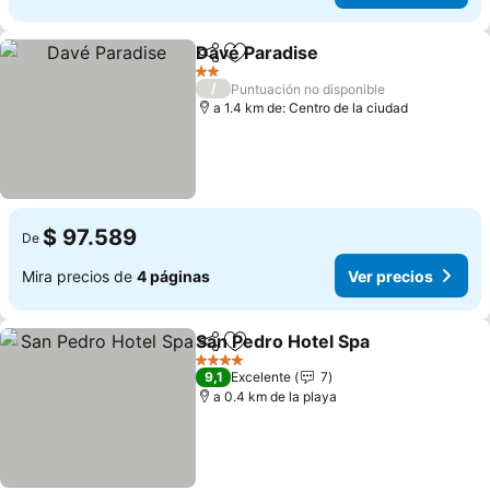
Davé Paradise
Compartir
Agregar a favoritos
Ver precios
2 Estrellas
/
Puntuación no disponible
a 1.4 km de: Centro de la ciudad
$ 97.589
De
Mira precios de
4 páginas
Ver precios
San Pedro Hotel Spa
Compartir
Agregar a favoritos
Ver p
4 Estrellas
9,1
Excelente
7
a 0.4 km de la playa