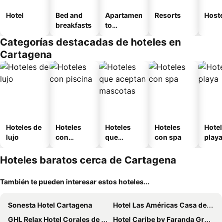
Hotel
Bed and
Apartamen
Resorts
Host
breakfasts
to
amueblad
Categorías destacadas de hoteles en
o
Cartagena
Hoteles de
Hoteles
Hoteles
Hoteles
Hotel
lujo
con
que
con spa
play
piscina
aceptan
mascotas
Hoteles baratos cerca de Cartagena
También te pueden interesar estos hoteles...
Sonesta Hotel Cartagena
Hotel Las Américas Casa de Playa
GHL Relax Hotel Corales de Indias
Hotel Caribe by Faranda Grand, a member of Radisson Individuals