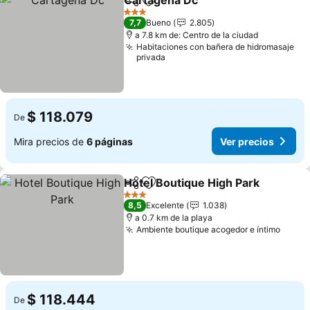
Cartagena Dc
Compartir
Agregar a favoritos
Ver precios
3 Estrellas
7,7
Bueno
2.805
a 7.8 km de: Centro de la ciudad
Habitaciones con bañera de hidromasaje
privada
$ 118.079
De
Mira precios de
6 páginas
Ver precios
Hotel Boutique High Park
Compartir
Agregar a favoritos
V
3 Estrellas
8,5
Excelente
1.038
a 0.7 km de la playa
Ambiente boutique acogedor e íntimo
Ver p
$ 118.444
De