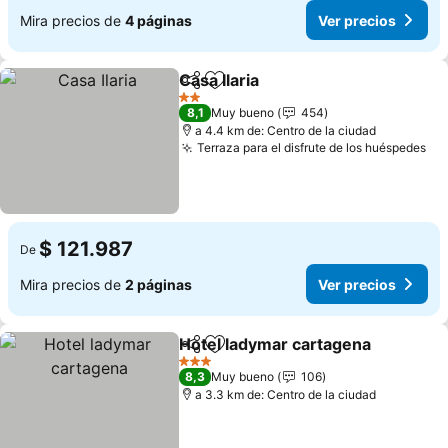
Mira precios de
4 páginas
Ver precios
Casa Ilaria
Compartir
Agregar a favoritos
Ver precios
2 Estrellas
8,1
Muy bueno
454
a 4.4 km de: Centro de la ciudad
Terraza para el disfrute de los huéspedes
Ve
$ 121.987
De
Mira precios de
2 páginas
Ver precios
Hotel ladymar cartagena
Compartir
Agregar a favoritos
V
3 Estrellas
8,3
Muy bueno
106
a 3.3 km de: Centro de la ciudad