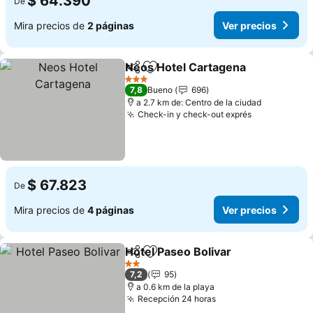
$ 64.390
De
Mira precios de
2 páginas
Ver precios
Neos Hotel Cartagena
Compartir
Agregar a favoritos
Ver 
3 Estrellas
7,8
Bueno
696
a 2.7 km de: Centro de la ciudad
Check-in y check-out exprés
Ver precios
$ 67.823
De
Mira precios de
4 páginas
Ver precios
Hotel Paseo Bolivar
Compartir
Agregar a favoritos
Ver pr
2 Estrellas
7,2
95
a 0.6 km de la playa
Recepción 24 horas
Ver precios