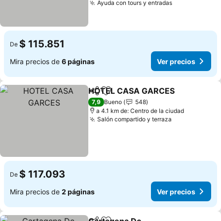
Ayuda con tours y entradas
Ver precios
$ 115.851
De
Mira precios de
6 páginas
Ver precios
HOTEL CASA GARCES
Compartir
Agregar a favoritos
Ver
7,9
Bueno
548
a 4.1 km de: Centro de la ciudad
Salón compartido y terraza
Ver precios
$ 117.093
De
Mira precios de
2 páginas
Ver precios