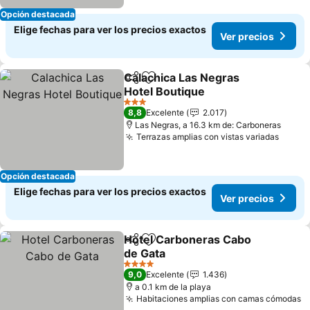
Opción destacada
Elige fechas para ver los precios exactos
Ver precios
Calachica Las Negras
Compartir
Agregar a favoritos
Hotel Boutique
3 Estrellas
8,8
Excelente
2.017
Las Negras, a 16.3 km de: Carboneras
Terrazas amplias con vistas variadas
Opción destacada
Elige fechas para ver los precios exactos
Ver precios
Hotel Carboneras Cabo
Compartir
Agregar a favoritos
de Gata
4 Estrellas
9,0
Excelente
1.436
a 0.1 km de la playa
Habitaciones amplias con camas cómodas