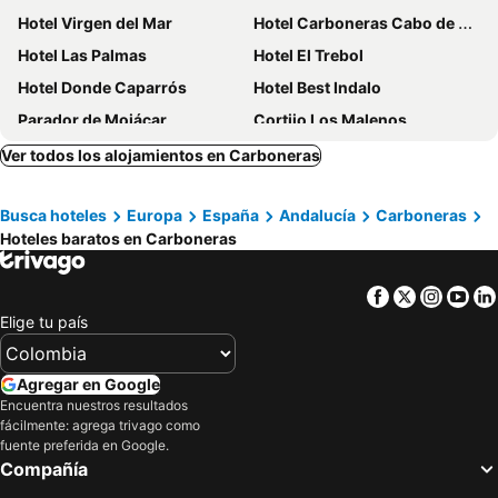
Hotel Virgen del Mar
Hotel Carboneras Cabo de Gata
Hotel Las Palmas
Hotel El Trebol
Hotel Donde Caparrós
Hotel Best Indalo
Parador de Mojácar
Cortijo Los Malenos
Boutique Hotel El Tio Kiko
Hotel Best Oasis Tropical
Ver todos los alojamientos en Carboneras
Pension Felipe
Hotel Servigroup Marina Playa
Busca hoteles
Europa
España
Andalucía
Carboneras
Hotel El Puntazo
Hotel Tio Felipe
Hoteles baratos en Carboneras
Hotel Best Mojácar
Hotel Las Calas
Hotel Senderos
Ct 354 Al - Casa Piedra
Facebook
Twitter
Insta
Yo
Hotel Mojácar Playa
Hospedium Hotel Continental
Elige tu país
Hotel Servigroup Marina Mar
Hotel Venta del Pobre
Cortijo Boutique Siete Calas
La Almendra y El Gitano
Agregar en Google
Encuentra nuestros resultados
Hotel Punta del Cantal
Hostal Rural Turre
fácilmente: agrega trivago como
miKasa Agua Amarga & SPA
Real Agua Amarga La Joya - Adults Only
fuente preferida en Google.
Compañía
Hospedería Ancladero
Hotel Apartamentos Mojácar Beach