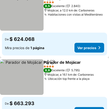
Compartir
Agregar a favoritos
4 Estrellas
8,5
Excelente
2.840
Mojácar, a 12.0 km de: Carboneras
Habitaciones con vistas al Mediterráneo
$ 624.068
De
Mira precios de
1 página
Ver precios
Parador de Mojácar
Compartir
Agregar a favoritos
4 Estrellas
8,8
Excelente
5.795
Mojácar, a 16.1 km de: Carboneras
Ubicación top frente a la playa
$ 663.293
De