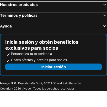
Boutique Hotel El Olivar
Hotel Simón
Nuestros productos
La Palmera. El amanecer en el Parque Natural
Playamojacar Hotel
Términos y políticas
Hotel Marazul
Calagrande
Calachica Las Negras Hotel Boutique
Botaniq Hotel Boutique
Ayuda
Hotel Los Patios - Parque Natural
Inicia sesión y obtén beneficios
exclusivos para socios
Personaliza tu experiencia
Obtén ofertas y precios para socios
Iniciar sesión
trivago N.V.
, Kesselstraße 5 – 7, 40221 Düsseldorf, Alemania
Copyright 2026 trivago | Todos los derechos reservados.