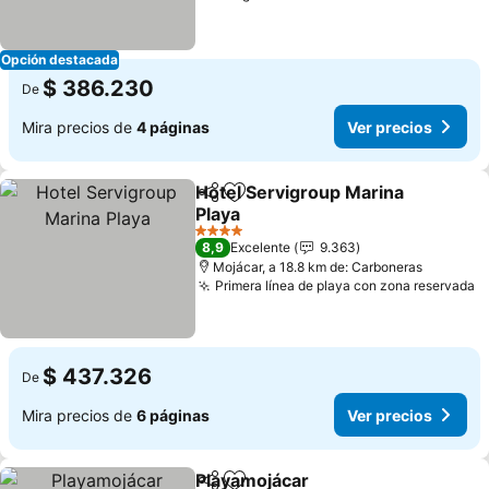
Opción destacada
$ 386.230
De
Mira precios de
4 páginas
Ver precios
Hotel Servigroup Marina
Compartir
Agregar a favoritos
Playa
4 Estrellas
8,9
Excelente
9.363
Mojácar, a 18.8 km de: Carboneras
Primera línea de playa con zona reservada
$ 437.326
De
Mira precios de
6 páginas
Ver precios
Playamojácar