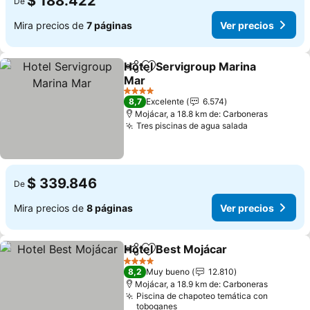
$ 188.422
De
Mira precios de
7 páginas
Ver precios
Hotel Servigroup Marina
Compartir
Agregar a favoritos
Mar
4 Estrellas
8,7
Excelente
6.574
Mojácar, a 18.8 km de: Carboneras
Tres piscinas de agua salada
$ 339.846
De
Mira precios de
8 páginas
Ver precios
Hotel Best Mojácar
Compartir
Agregar a favoritos
4 Estrellas
8,2
Muy bueno
12.810
Mojácar, a 18.9 km de: Carboneras
Piscina de chapoteo temática con
toboganes