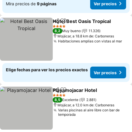
Mira precios de
9 páginas
Ver precios
Hotel Best Oasis Tropical
Compartir
Agregar a favoritos
4 Estrellas
8,2
Muy bueno
11.326
Mojácar, a 18.8 km de: Carboneras
Habitaciones amplias con vistas al mar
Elige fechas para ver los precios exactos
Ver precios
Playamojacar Hotel
Compartir
Agregar a favoritos
4 Estrellas
8,5
Excelente
2.881
Mojácar, a 12.0 km de: Carboneras
Varias piscinas al aire libre con bar de
temporada