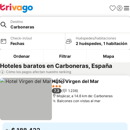
Favoritos
Iniciar 
Me
Destino
Carboneras
Check-in/out
Huéspedes/habitaciones
Fechas
2 huéspedes, 1 habitación
Ordenar
Filtrar
Mapa
Hoteles baratos en Carboneras, España
Cómo los pagos afectan nuestro ranking
Hotel Virgen del Mar
Compartir
Agregar a favoritos
3 Estrellas
7,3
1.236
Mojácar, a 14.6 km de: Carboneras
Balcones con vistas al mar