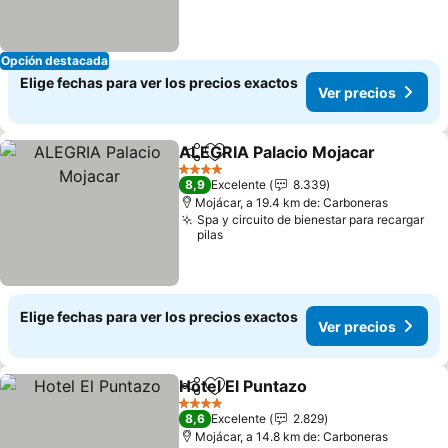
Opción destacada
Elige fechas para ver los precios exactos
Ver precios
ALEGRIA Palacio Mojacar
Compartir
Agregar a favoritos
4 Estrellas
8,9
Excelente
8.339
Mojácar, a 19.4 km de: Carboneras
Spa y circuito de bienestar para recargar
pilas
Elige fechas para ver los precios exactos
Ver precios
Hotel El Puntazo
Compartir
Agregar a favoritos
4 Estrellas
8,6
Excelente
2.829
Mojácar, a 14.8 km de: Carboneras