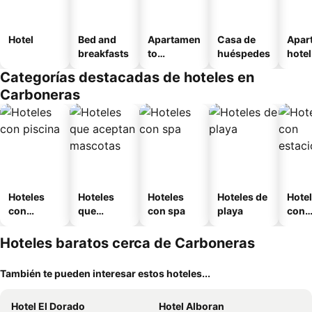
Hotel
Bed and
Apartamen
Casa de
Apar
breakfasts
to
huéspedes
hotel
amueblad
Categorías destacadas de hoteles en
o
Carboneras
Hoteles
Hoteles
Hoteles
Hoteles de
Hote
con
que
con spa
playa
con
piscina
aceptan
esta
mascotas
mien
Hoteles baratos cerca de Carboneras
También te pueden interesar estos hoteles...
Hotel El Dorado
Hotel Alboran