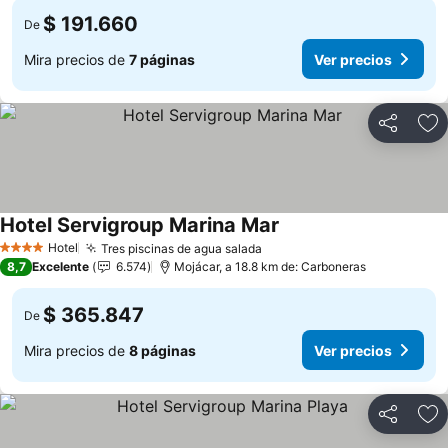
$ 191.660
De
Mira precios de
7 páginas
Ver precios
Compartir
Ag
Hotel Servigroup Marina Mar
Hotel
Tres piscinas de agua salada
4 Estrellas
8,7
Excelente
6.574
Mojácar, a 18.8 km de: Carboneras
$ 365.847
De
Mira precios de
8 páginas
Ver precios
Compartir
Ag