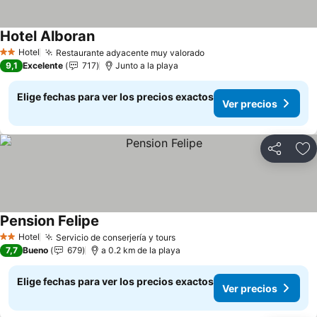
Hotel Alboran
Hotel
Restaurante adyacente muy valorado
2 Estrellas
9,1
Excelente
717
Junto a la playa
Elige fechas para ver los precios exactos
Ver precios
Compartir
Ag
Pension Felipe
Hotel
Servicio de conserjería y tours
2 Estrellas
7,7
Bueno
679
a 0.2 km de la playa
Elige fechas para ver los precios exactos
Ver precios