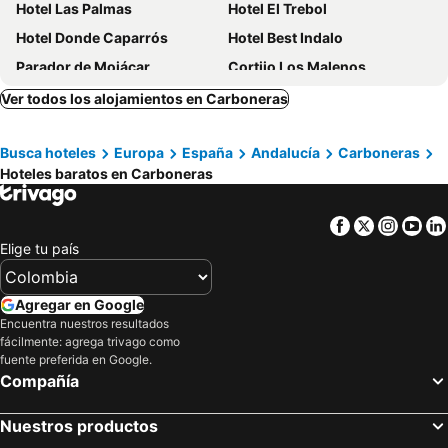
Hotel Las Palmas
Hotel El Trebol
Hotel Donde Caparrós
Hotel Best Indalo
Parador de Mojácar
Cortijo Los Malenos
Boutique Hotel El Tio Kiko
Hotel Best Oasis Tropical
Ver todos los alojamientos en Carboneras
Pension Felipe
Hotel Servigroup Marina Playa
Busca hoteles
Europa
España
Andalucía
Carboneras
Hotel El Puntazo
Hotel Tio Felipe
Hoteles baratos en Carboneras
Hotel Best Mojácar
Hotel Las Calas
Hotel Senderos
Ct 354 Al - Casa Piedra
Facebook
Twitter
Insta
Yo
Hotel Mojácar Playa
Hospedium Hotel Continental
Elige tu país
Hotel Servigroup Marina Mar
Hotel Venta del Pobre
Cortijo Boutique Siete Calas
La Almendra y El Gitano
Agregar en Google
Encuentra nuestros resultados
Hotel Punta del Cantal
Hostal Rural Turre
fácilmente: agrega trivago como
miKasa Agua Amarga & SPA
Real Agua Amarga La Joya - Adults Only
fuente preferida en Google.
Compañía
Hospedería Ancladero
Hotel Apartamentos Mojácar Beach
Boutique Hotel El Olivar
Hotel Simón
Nuestros productos
La Palmera. El amanecer en el Parque Natural
Playamojacar Hotel