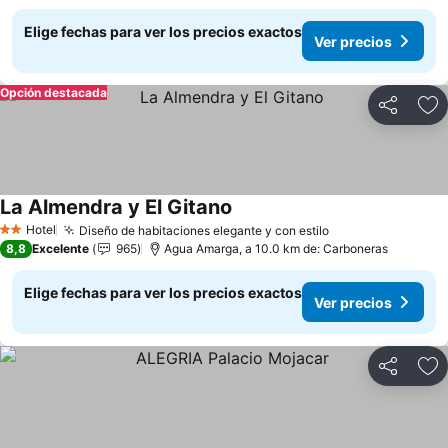
Elige fechas para ver los precios exactos
Ver precios
Opción destacada
Compartir
Ag
La Almendra y El Gitano
Hotel
Diseño de habitaciones elegante y con estilo
2 Estrellas
8,8
Excelente
965
Agua Amarga, a 10.0 km de: Carboneras
Elige fechas para ver los precios exactos
Ver precios
Compartir
Ag