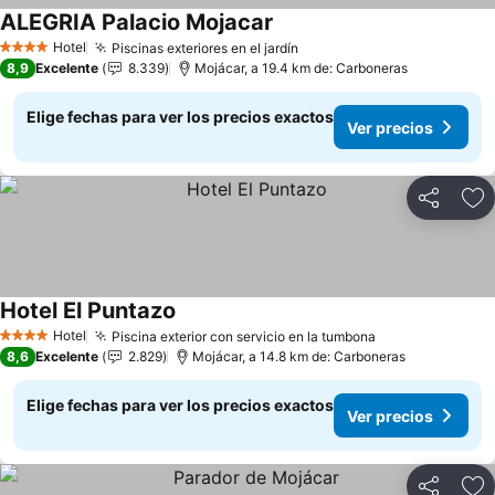
ALEGRIA Palacio Mojacar
Hotel
Piscinas exteriores en el jardín
4 Estrellas
8,9
Excelente
8.339
Mojácar, a 19.4 km de: Carboneras
Elige fechas para ver los precios exactos
Ver precios
Compartir
Ag
Hotel El Puntazo
Hotel
Piscina exterior con servicio en la tumbona
4 Estrellas
8,6
Excelente
2.829
Mojácar, a 14.8 km de: Carboneras
Elige fechas para ver los precios exactos
Ver precios