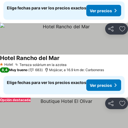
Elige fechas para ver los precios exactos
Ver precios
Compartir
Ag
Hotel Rancho del Mar
Hotel
Terraza solárium en la azotea
1 Estrellas
8,4
Muy bueno
683
Mojácar, a 16.9 km de: Carboneras
Elige fechas para ver los precios exactos
Ver precios
Opción destacada
Compartir
Ag