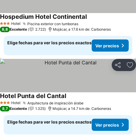
Hospedium Hotel Continental
Hotel
Piscina exterior con tumbonas
3 Estrellas
8,8
Excelente
2.722
Mojácar, a 17.6 km de: Carboneras
Elige fechas para ver los precios exactos
Ver precios
Compartir
Ag
Hotel Punta del Cantal
Hotel
Arquitectura de inspiración árabe
3 Estrellas
8,7
Excelente
1.325
Mojácar, a 14.7 km de: Carboneras
Elige fechas para ver los precios exactos
Ver precios