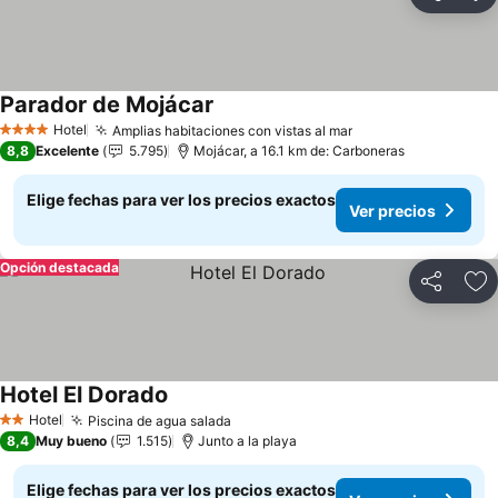
Compartir
Ag
Parador de Mojácar
Hotel
Amplias habitaciones con vistas al mar
4 Estrellas
8,8
Excelente
5.795
Mojácar, a 16.1 km de: Carboneras
Elige fechas para ver los precios exactos
Ver precios
Opción destacada
Compartir
Ag
Hotel El Dorado
Hotel
Piscina de agua salada
2 Estrellas
8,4
Muy bueno
1.515
Junto a la playa
Elige fechas para ver los precios exactos