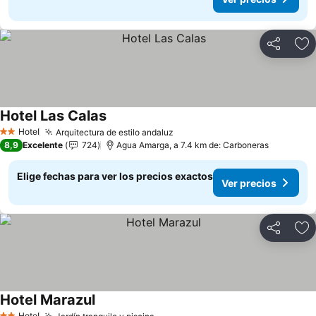
Compartir
Ag
Hotel Las Calas
Hotel
Arquitectura de estilo andaluz
2 Estrellas
8,9
Excelente
724
Agua Amarga, a 7.4 km de: Carboneras
Elige fechas para ver los precios exactos
Ver precios
Compartir
Ag
Hotel Marazul
Hotel