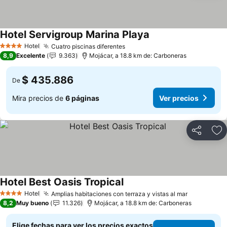
Hotel Servigroup Marina Playa
Hotel
Cuatro piscinas diferentes
4 Estrellas
8,9
Excelente
9.363
Mojácar, a 18.8 km de: Carboneras
$ 435.886
De
Mira precios de
6 páginas
Ver precios
Compartir
Ag
Hotel Best Oasis Tropical
Hotel
Amplias habitaciones con terraza y vistas al mar
4 Estrellas
8,2
Muy bueno
11.326
Mojácar, a 18.8 km de: Carboneras
Elige fechas para ver los precios exactos