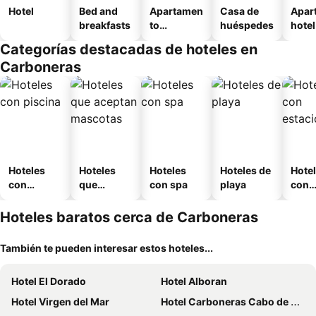
Hotel
Bed and
Apartamen
Casa de
Apar
breakfasts
to
huéspedes
hotel
amueblad
Categorías destacadas de hoteles en
o
Carboneras
Hoteles
Hoteles
Hoteles
Hoteles de
Hote
con
que
con spa
playa
con
piscina
aceptan
esta
mascotas
mien
Hoteles baratos cerca de Carboneras
También te pueden interesar estos hoteles...
Hotel El Dorado
Hotel Alboran
Hotel Virgen del Mar
Hotel Carboneras Cabo de Gata