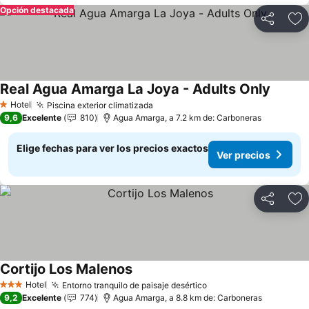
Opción destacada
Compartir
Ag
Real Agua Amarga La Joya - Adults Only
Hotel
Piscina exterior climatizada
1 Estrellas
9,6
Excelente
810
Agua Amarga, a 7.2 km de: Carboneras
Elige fechas para ver los precios exactos
Ver precios
Compartir
Ag
Cortijo Los Malenos
Hotel
Entorno tranquilo de paisaje desértico
3 Estrellas
9,2
Excelente
774
Agua Amarga, a 8.8 km de: Carboneras