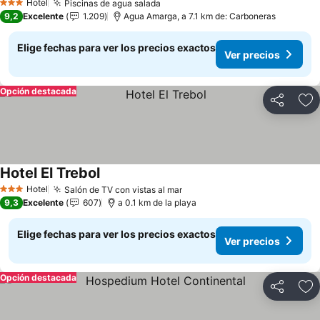
Hotel
Piscinas de agua salada
3 Estrellas
9,2
Excelente
1.209
Agua Amarga, a 7.1 km de: Carboneras
Elige fechas para ver los precios exactos
Ver precios
Opción destacada
Compartir
Ag
Hotel El Trebol
Hotel
Salón de TV con vistas al mar
3 Estrellas
9,3
Excelente
607
a 0.1 km de la playa
Elige fechas para ver los precios exactos
Ver precios
Opción destacada
Compartir
Ag