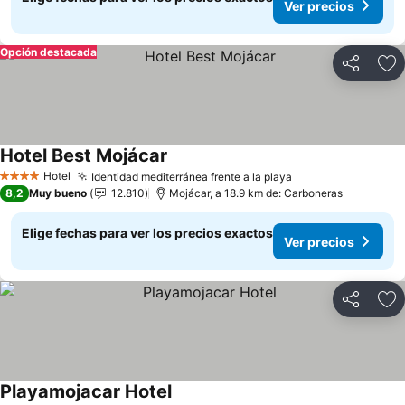
Ver precios
Opción destacada
Compartir
Ag
Hotel Best Mojácar
Hotel
Identidad mediterránea frente a la playa
4 Estrellas
8,2
Muy bueno
12.810
Mojácar, a 18.9 km de: Carboneras
Elige fechas para ver los precios exactos
Ver precios
Compartir
Ag
Playamojacar Hotel