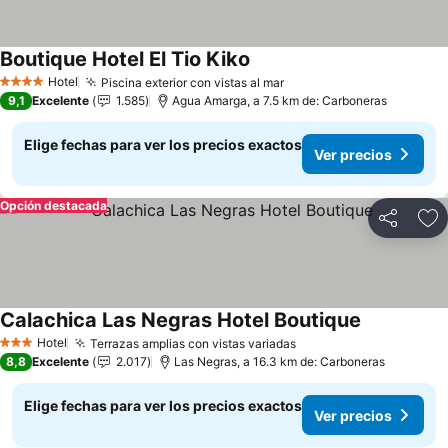
Boutique Hotel El Tio Kiko
Hotel
Piscina exterior con vistas al mar
4 Estrellas
9,1
Excelente
1.585
Agua Amarga, a 7.5 km de: Carboneras
Elige fechas para ver los precios exactos
Ver precios
Opción destacada
Compartir
Ag
Calachica Las Negras Hotel Boutique
Hotel
Terrazas amplias con vistas variadas
3 Estrellas
8,8
Excelente
2.017
Las Negras, a 16.3 km de: Carboneras
Elige fechas para ver los precios exactos
Ver precios