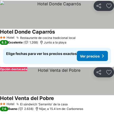
Compartir
Ag
Hotel Donde Caparrós
Hotel
Restaurante de cocina tradicional local
2 Estrellas
8,5
Excelente
1.268
Junto a la playa
Elige fechas para ver los precios exactos
Ver precios
Opción destacada
Compartir
Ag
Hotel Venta del Pobre
Hotel
El sándwich 'Serranito' de la casa
2 Estrellas
7,6
Bueno
2.638
Níjar, a 15.4 km de: Carboneras