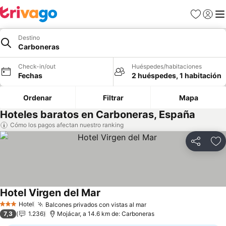
Favoritos
Iniciar 
Me
Destino
Carboneras
Check-in/out
Huéspedes/habitaciones
Fechas
2 huéspedes, 1 habitación
Ordenar
Filtrar
Mapa
Hoteles baratos en Carboneras, España
Cómo los pagos afectan nuestro ranking
Compartir
Ag
Hotel Virgen del Mar
Hotel
Balcones privados con vistas al mar
3 Estrellas
7,3
1.236
Mojácar, a 14.6 km de: Carboneras