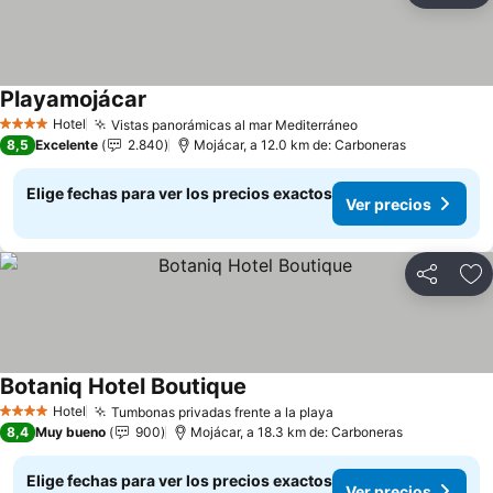
Playamojácar
Hotel
Vistas panorámicas al mar Mediterráneo
4 Estrellas
8,5
Excelente
2.840
Mojácar, a 12.0 km de: Carboneras
Elige fechas para ver los precios exactos
Ver precios
Compartir
Ag
Botaniq Hotel Boutique
Hotel
Tumbonas privadas frente a la playa
4 Estrellas
8,4
Muy bueno
900
Mojácar, a 18.3 km de: Carboneras
Elige fechas para ver los precios exactos
Ver precios