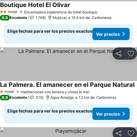
Boutique Hotel El Olivar
Hotel
Encantadora experiencia de hotel boutique
2 Estrellas
9,6
Excelente
1.748
Mojácar, a 16.4 km de: Carboneras
Elige fechas para ver los precios exactos
Ver precios
Compartir
Ag
La Palmera. El amanecer en el Parque Natural
Hotel
Habitaciones con terraza y vistas al mar
1 Estrellas
8,8
Excelente
375
Agua Amarga, a 7.2 km de: Carboneras
Elige fechas para ver los precios exactos
Ver precios
Compartir
Ag