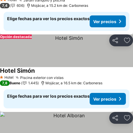
Jardín tranquilo y piscina
2 Estrellas
7,4
606
Mojácar, a 15.2 km de: Carboneras
Elige fechas para ver los precios exactos
Ver precios
Opción destacada
Compartir
Ag
Hotel Simón
Hotel
Piscina exterior con vistas
1 Estrellas
7,8
Bueno
1.445
Mojácar, a 16.5 km de: Carboneras
Elige fechas para ver los precios exactos
Ver precios
Compartir
Ag