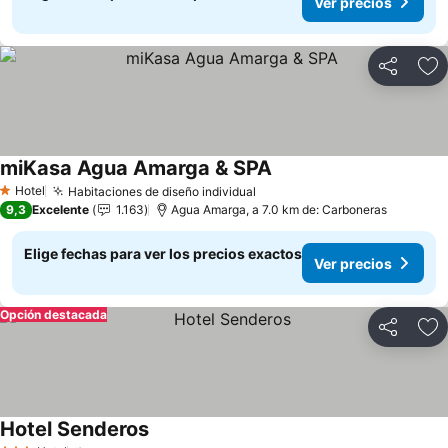
Ver precios
Compartir
Ag
miKasa Agua Amarga & SPA
Hotel
Habitaciones de diseño individual
1 Estrellas
9,3
Excelente
1.163
Agua Amarga, a 7.0 km de: Carboneras
Elige fechas para ver los precios exactos
Ver precios
Opción destacada
Compartir
Ag
Hotel Senderos