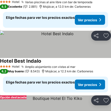
Hotel
Varias piscinas al aire libre con bar de temporada
4 Estrellas
8,5
Excelente
2.881
Mojácar, a 12.0 km de: Carboneras
Elige fechas para ver los precios exactos
Ver precios
Compartir
Ag
Hotel Best Indalo
Hotel
Amplio alojamiento con vistas al mar
4 Estrellas
8,2
Muy bueno
8.543
Mojácar, a 12.3 km de: Carboneras
Elige fechas para ver los precios exactos
Ver precios
Opción destacada
Compartir
Ag