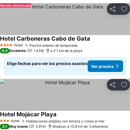
Opción destacada
Compartir
Ag
Hotel Carboneras Cabo de Gata
Hotel
Piscina exterior de temporada
4 Estrellas
9,0
Excelente
1.436
a 0.1 km de la playa
Elige fechas para ver los precios exactos
Ver precios
Compartir
Ag
Hotel Mojácar Playa
Hotel
Habitaciones amplias con terraza y vistas al mar
3 Estrellas
8,1
Muy bueno
2.914
Mojácar, a 15.8 km de: Carboneras