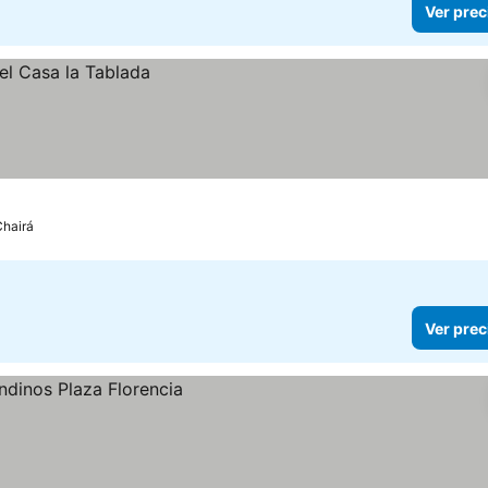
Ver prec
Chairá
Ver prec