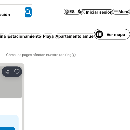
ES · $
Menú
Iniciar sesión
ación
Ver mapa
ina
Estacionamiento
Playa
Apartamento amueblado
Cancelación
Cómo los pagos afectan nuestro ranking
Agregar a favoritos
Compartir