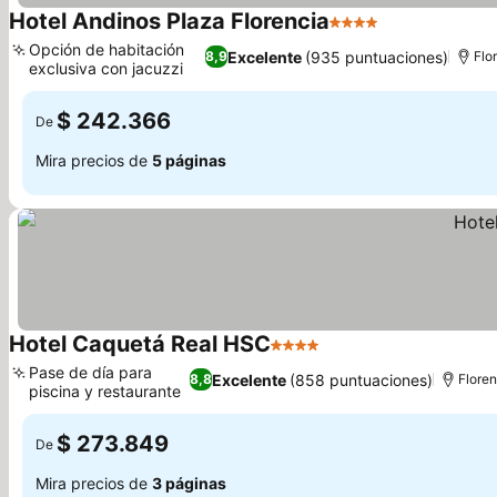
Hotel Andinos Plaza Florencia
4 Estrellas
Opción de habitación
Excelente
(935 puntuaciones)
8,9
Flo
exclusiva con jacuzzi
$ 242.366
De
Mira precios de
5 páginas
Hotel Caquetá Real HSC
4 Estrellas
Pase de día para
Excelente
(858 puntuaciones)
8,8
Floren
piscina y restaurante
$ 273.849
De
Mira precios de
3 páginas