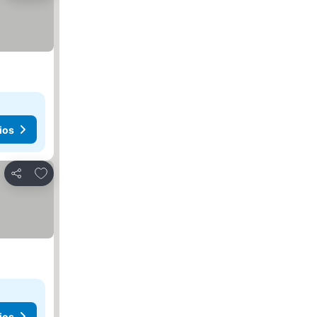
ios
Agregar a favoritos
Compartir
ios