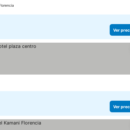
Florencia
Ver prec
Ver prec