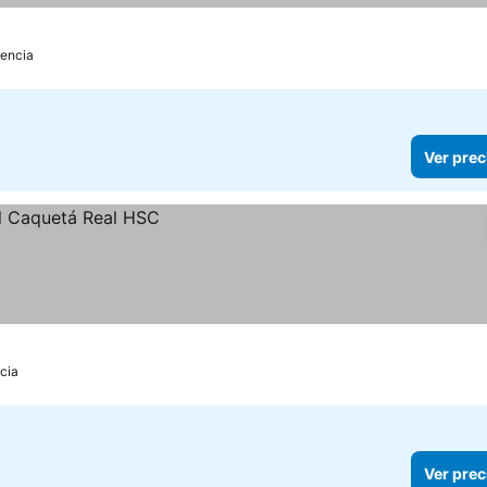
rencia
Ver prec
cia
Ver prec