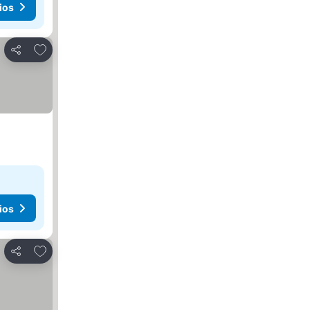
ios
Agregar a favoritos
Compartir
ios
Agregar a favoritos
Compartir