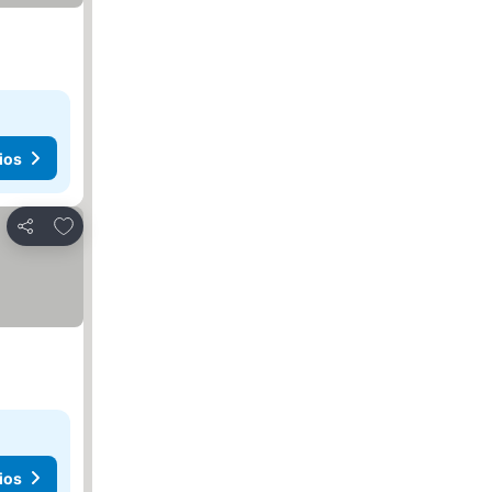
ios
Agregar a favoritos
Compartir
ios