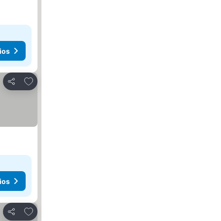
ios
Agregar a favoritos
Compartir
ios
Agregar a favoritos
Compartir