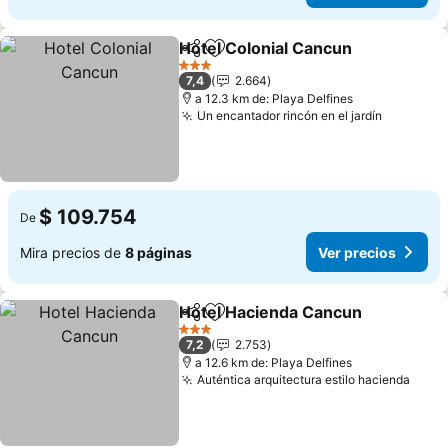
Hotel Colonial Cancun
Compartir
Agregar a favoritos
Ver 
3 Estrellas
7,4
2.664
a 12.3 km de: Playa Delfines
Un encantador rincón en el jardín
Ver prec
$ 109.754
De
Mira precios de
8 páginas
Ver precios
Hotel Hacienda Cancun
Compartir
Agregar a favoritos
Ve
3 Estrellas
7,2
2.753
a 12.6 km de: Playa Delfines
Auténtica arquitectura estilo hacienda
Ver 