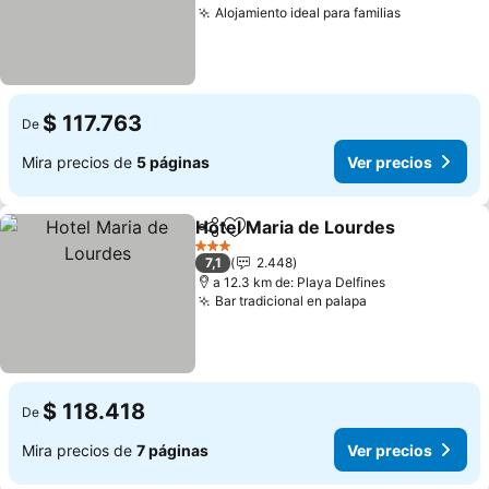
Alojamiento ideal para familias
Ver precio
$ 117.763
De
Mira precios de
5 páginas
Ver precios
Hotel Maria de Lourdes
Compartir
Agregar a favoritos
Ve
3 Estrellas
7,1
2.448
a 12.3 km de: Playa Delfines
Bar tradicional en palapa
Ver precios
$ 118.418
De
Mira precios de
7 páginas
Ver precios