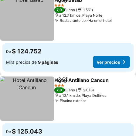
Hotel Batab
Compartir
Agregar a favoritos
Ver precios
3 Estrellas
7,9
Bueno
1.561
a 12.7 km de: Playa Norte
Restaurante Lol-Ha en el hotel
Ver precio
$ 124.752
De
Mira precios de
9 páginas
Ver precios
Hotel Antillano Cancun
Compartir
Agregar a favoritos
Ver
3 Estrellas
7,8
Bueno
2.018
a 12.1 km de: Playa Delfines
Piscina exterior
Ver precios
$ 125.043
De