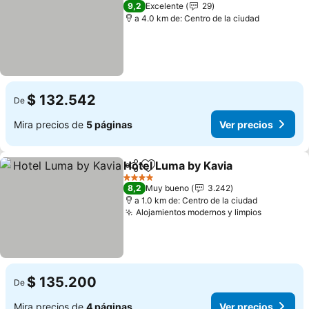
3 Estrellas
9,2
Excelente
29
a 4.0 km de: Centro de la ciudad
$ 132.542
De
Mira precios de
5 páginas
Ver precios
Hotel Luma by Kavia
Compartir
Agregar a favoritos
Ver pr
4 Estrellas
8,2
Muy bueno
3.242
a 1.0 km de: Centro de la ciudad
Alojamientos modernos y limpios
Ver prec
$ 135.200
De
Mira precios de
4 páginas
Ver precios