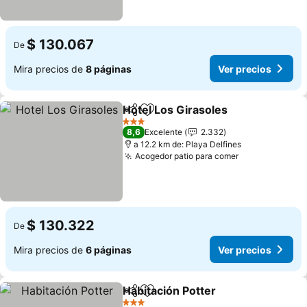
$ 130.067
De
Mira precios de
8 páginas
Ver precios
Hotel Los Girasoles
Compartir
Agregar a favoritos
Ver pr
3 Estrellas
8,6
Excelente
2.332
a 12.2 km de: Playa Delfines
Acogedor patio para comer
Ver precios
$ 130.322
De
Mira precios de
6 páginas
Ver precios
Habitación Potter
Compartir
Agregar a favoritos
Ver prec