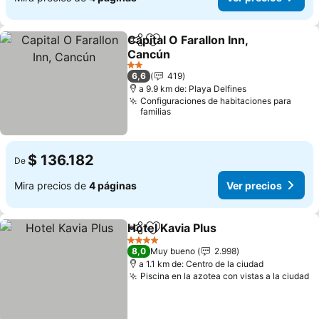
Capital O Farallon Inn,
Compartir
Agregar a favoritos
Cancún
Ver precios
2 Estrellas
6,6
419
a 9.9 km de: Playa Delfines
Configuraciones de habitaciones para
familias
$ 136.182
De
Mira precios de
4 páginas
Ver precios
Hotel Kavia Plus
Compartir
Agregar a favoritos
Ver precio
4 Estrellas
8,0
Muy bueno
2.998
a 1.1 km de: Centro de la ciudad
Piscina en la azotea con vistas a la ciudad
V