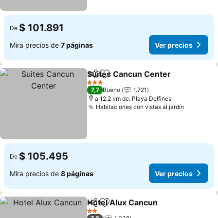
$ 101.891
De
Mira precios de
7 páginas
Ver precios
Suites Cancun Center
Compartir
Agregar a favoritos
Ver 
3 Estrellas
7,7
Bueno
1.721
a 12.2 km de: Playa Delfines
Habitaciones con vistas al jardín
Ver preci
$ 105.495
De
Mira precios de
8 páginas
Ver precios
Hotel Alux Cancun
Compartir
Agregar a favoritos
Ver pre
2 Estrellas