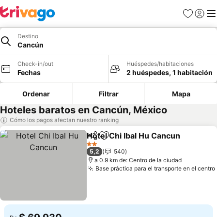
Favoritos
Iniciar 
Me
Destino
Cancún
Check-in/out
Huéspedes/habitaciones
Fechas
2 huéspedes, 1 habitación
Ordenar
Filtrar
Mapa
Hoteles baratos en Cancún, México
Cómo los pagos afectan nuestro ranking
Hotel Chi Ibal Hu Cancun
Compartir
Agregar a favoritos
V
2 Estrellas
5,2
540
a 0.9 km de: Centro de la ciudad
Base práctica para el transporte en el centro