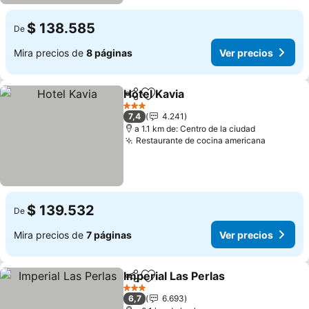
$ 138.585
De
Mira precios de
8 páginas
Ver precios
Hotel Kavia
Compartir
Agregar a favoritos
Ver precios
3 Estrellas
7,4
4.241
a 1.1 km de: Centro de la ciudad
Restaurante de cocina americana
Ver prec
$ 139.532
De
Mira precios de
7 páginas
Ver precios
Imperial Las Perlas
Compartir
Agregar a favoritos
Ver pre
3 Estrellas
6,7
6.693