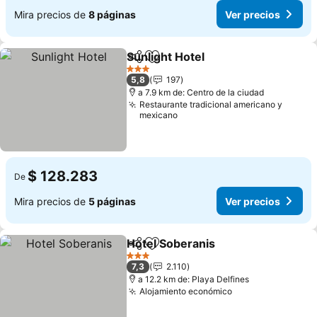
Mira precios de
8 páginas
Ver precios
Sunlight Hotel
Compartir
Agregar a favoritos
Ver precios
3 Estrellas
5,8
197
a 7.9 km de: Centro de la ciudad
Restaurante tradicional americano y
mexicano
$ 128.283
De
Mira precios de
5 páginas
Ver precios
Hotel Soberanis
Compartir
Agregar a favoritos
Ver precio
3 Estrellas
7,3
2.110
a 12.2 km de: Playa Delfines
Alojamiento económico
Ver precios