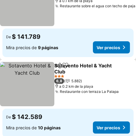
a 0.1 km de la playa
Restaurante sobre el agua con techo de paja
$ 141.789
De
Mira precios de
9 páginas
Ver precios
Sotavento Hotel & Yacht
Compartir
Agregar a favoritos
Club
Ver precios
3 Estrellas
6,8
5.882
a 0.2 km de la playa
Restaurante con terraza La Palapa
Ver pre
$ 142.589
De
Mira precios de
10 páginas
Ver precios