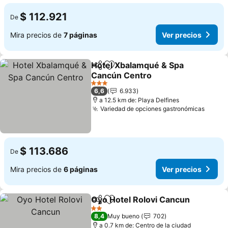
$ 112.921
De
Mira precios de
7 páginas
Ver precios
Hotel Xbalamqué & Spa
Compartir
Agregar a favoritos
Cancún Centro
Ver precios
3 Estrellas
6,6
6.933
a 12.5 km de: Playa Delfines
Variedad de opciones gastronómicas
Ver p
$ 113.686
De
Mira precios de
6 páginas
Ver precios
Oyo Hotel Rolovi Cancun
Compartir
Agregar a favoritos
V
2 Estrellas
8,4
Muy bueno
702
a 0.7 km de: Centro de la ciudad