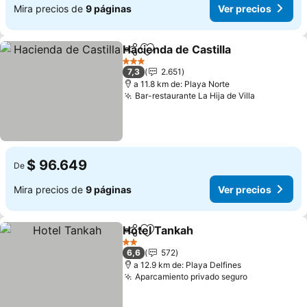
Mira precios de
9 páginas
Ver precios
Hacienda de Castilla
Compartir
Agregar a favoritos
Ver pr
3 Estrellas
7,3
2.651
a 11.8 km de: Playa Norte
Bar-restaurante La Hija de Villa
Ver preci
$ 96.649
De
Mira precios de
9 páginas
Ver precios
Hotel Tankah
Compartir
Agregar a favoritos
Ver precios
2 Estrellas
6,6
572
a 12.9 km de: Playa Delfines
Aparcamiento privado seguro
Ver precios