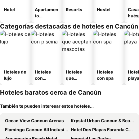
Hotel
Apartamen
Resorts
Hostel
Casa
to
hués
amueblad
Categorías destacadas de hoteles en Cancún
o
Hoteles de
Hoteles
Hoteles
Hoteles
Hotel
lujo
con
que
con spa
play
piscina
aceptan
mascotas
Hoteles baratos cerca de Cancún
También te pueden interesar estos hoteles...
Ocean View Cancun Arenas
Krystal Urban Cancun & Beach Club
Flamingo Cancun All Inclusive
Hotel Dos Playas Faranda Cancún
Aquamarina Beach Hotel
Imperial Las Perlas