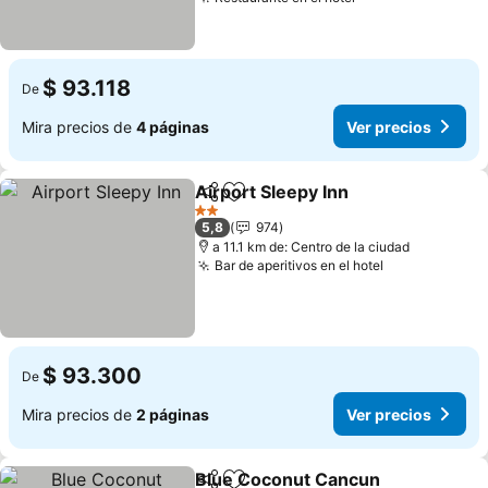
Ver precios
$ 93.118
De
Mira precios de
4 páginas
Ver precios
Airport Sleepy Inn
Compartir
Agregar a favoritos
Ver prec
2 Estrellas
5,8
974
a 11.1 km de: Centro de la ciudad
Bar de aperitivos en el hotel
Ver precios
$ 93.300
De
Mira precios de
2 páginas
Ver precios
Blue Coconut Cancun