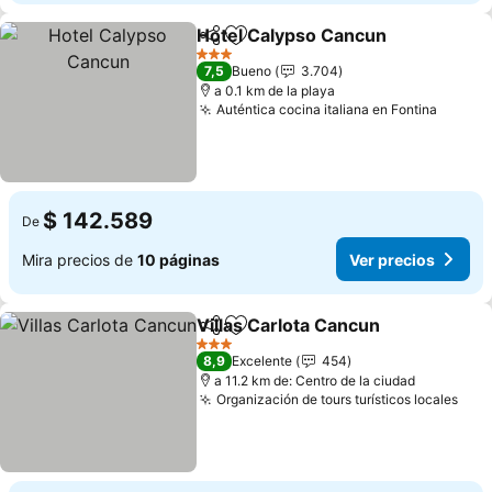
Hotel Calypso Cancun
Compartir
Agregar a favoritos
Ver 
3 Estrellas
7,5
Bueno
3.704
a 0.1 km de la playa
Auténtica cocina italiana en Fontina
Ver pr
$ 142.589
De
Mira precios de
10 páginas
Ver precios
Villas Carlota Cancun
Compartir
Agregar a favoritos
Ver 
3 Estrellas
8,9
Excelente
454
a 11.2 km de: Centro de la ciudad
Organización de tours turísticos locales
Ver 