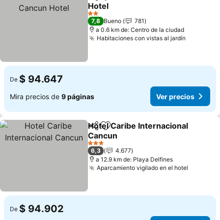
Compartir
Agregar a favoritos
Hotel
Ver precios
2 Estrellas
7,8
Bueno
781
a 0.6 km de: Centro de la ciudad
Habitaciones con vistas al jardín
Ver preci
$ 94.647
De
Mira precios de
9 páginas
Ver precios
Hotel Caribe Internacional
Compartir
Agregar a favoritos
Cancun
Ver precios
3 Estrellas
6,3
4.677
a 12.9 km de: Playa Delfines
Aparcamiento vigilado en el hotel
Ver prec
$ 94.902
De