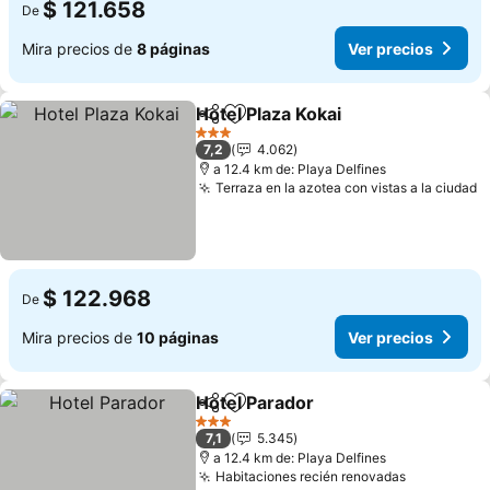
$ 121.658
De
Mira precios de
8 páginas
Ver precios
Hotel Plaza Kokai
Compartir
Agregar a favoritos
Ver preci
3 Estrellas
7,2
4.062
a 12.4 km de: Playa Delfines
Terraza en la azotea con vistas a la ciudad
V
$ 122.968
De
Mira precios de
10 páginas
Ver precios
Hotel Parador
Compartir
Agregar a favoritos
Ver precios
3 Estrellas
7,1
5.345
a 12.4 km de: Playa Delfines
Habitaciones recién renovadas
Ver preci