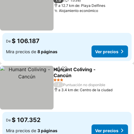
7,0
1.038
a 12.7 km de: Playa Delfines
Alojamiento económico
Ver precios
$ 106.187
De
Mira precios de
8 páginas
Ver precios
Humant Coliving -
Compartir
Agregar a favoritos
Cancún
Ver precios
3 Estrellas
/
Puntuación no disponible
a 3.4 km de: Centro de la ciudad
$ 107.352
De
Mira precios de
3 páginas
Ver precios