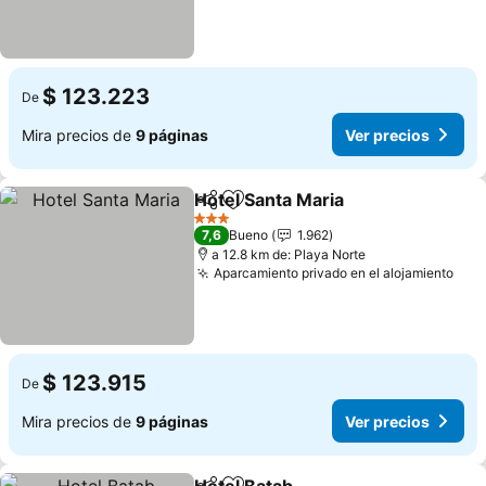
$ 123.223
De
Mira precios de
9 páginas
Ver precios
Hotel Santa Maria
Compartir
Agregar a favoritos
Ver prec
3 Estrellas
7,6
Bueno
1.962
a 12.8 km de: Playa Norte
Aparcamiento privado en el alojamiento
Ver
$ 123.915
De
Mira precios de
9 páginas
Ver precios