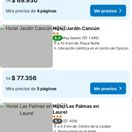
$ 69.930
De
Mira precios de
4 páginas
Ver precios
Hotel Jardín Cancún
Compartir
Agregar a favoritos
Ver p
2 Estrellas
8,0
Muy bueno
1.485
a 10.9 km de: Playa Norte
Ubicación céntrica en el centro de Cancún
V
$ 77.356
De
Mira precios de
5 páginas
Ver precios
Hotel Las Palmas en
Compartir
Agregar a favoritos
Laurel
Ver precios
3 Estrellas
6,7
409
a 0.5 km de: Centro de la ciudad
Restaurante en el hotel