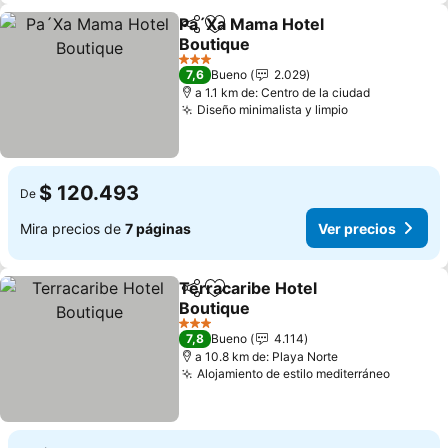
Pa´Xa Mama Hotel
Compartir
Agregar a favoritos
Boutique
Ver precios
3 Estrellas
7,6
Bueno
2.029
a 1.1 km de: Centro de la ciudad
Diseño minimalista y limpio
Ver precios
$ 120.493
De
Mira precios de
7 páginas
Ver precios
Terracaribe Hotel
Compartir
Agregar a favoritos
Boutique
Ver precios
3 Estrellas
7,8
Bueno
4.114
a 10.8 km de: Playa Norte
Alojamiento de estilo mediterráneo
Ver pre