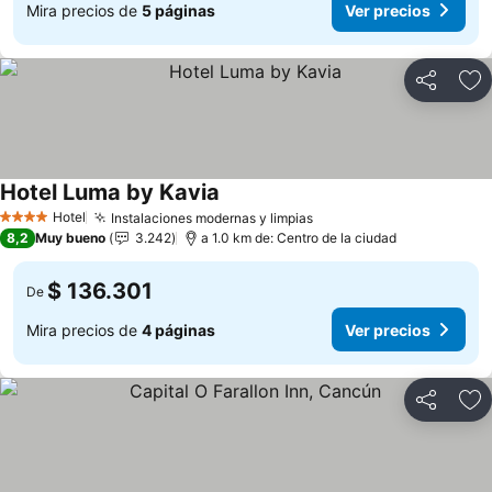
Mira precios de
5 páginas
Ver precios
Compartir
Ag
Hotel Luma by Kavia
Ver precios
Hotel
Instalaciones modernas y limpias
Ver precios
4 Estrellas
8,2
Muy bueno
3.242
a 1.0 km de: Centro de la ciudad
$ 136.301
De
Mira precios de
4 páginas
Ver precios
Compartir
Ag