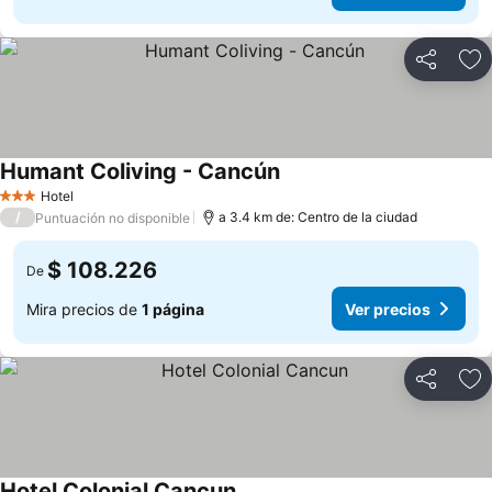
Compartir
Ag
Humant Coliving - Cancún
Ver precios
Hotel
3 Estrellas
/
a 3.4 km de: Centro de la ciudad
Puntuación no disponible
$ 108.226
De
Mira precios de
1 página
Ver precios
Compartir
Ag
Hotel Colonial Cancun