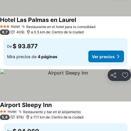
Hotel Las Palmas en Laurel
Ver precios
Hotel
Restaurante en el hotel para tu comodidad
Ver precios
3 Estrellas
6,7
409
a 0.5 km de: Centro de la ciudad
$ 93.877
De
Mira precios de
4 páginas
Ver precios
Compartir
Ag
Airport Sleepy Inn
Ver precios
Hotel
Restaurante y bar en el alojamiento
Ver precios
2 Estrellas
5,8
974
a 11.1 km de: Centro de la ciudad