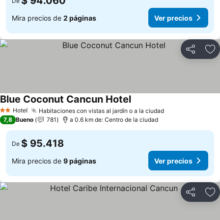
$ 94.060
De
Mira precios de
2 páginas
Ver precios
Compartir
Ag
Blue Coconut Cancun Hotel
Ver precios
Hotel
Habitaciones con vistas al jardín o a la ciudad
Ver precios
2 Estrellas
7,8
Bueno
781
a 0.6 km de: Centro de la ciudad
$ 95.418
De
Mira precios de
9 páginas
Ver precios
Compartir
Ag