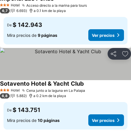
Ver precios
Hotel
Acceso directo a la marina para tours
Ver precios
3 Estrellas
6,7
6.693
a 0.1 km de la playa
$ 142.943
De
Mira precios de
9 páginas
Ver precios
Compartir
Ag
Sotavento Hotel & Yacht Club
Ver precios
Hotel
Cena junto a la laguna en La Palapa
Ver precios
3 Estrellas
6,8
5.882
a 0.2 km de la playa
$ 143.751
De
Mira precios de
10 páginas
Ver precios