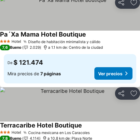
Compartir
Ag
Pa´Xa Mama Hotel Boutique
Ver precios
Hotel
Diseño de habitación minimalista y cálido
Ver precios
3 Estrellas
7,6
Bueno
2.029
a 1.1 km de: Centro de la ciudad
$ 121.474
De
Mira precios de
7 páginas
Ver precios
Compartir
Ag
Terracaribe Hotel Boutique
Ver precios
Hotel
Cocina mexicana en Los Caracoles
Ver precios
3 Estrellas
7,8
Bueno
4.114
a 10.8 km de: Playa Norte