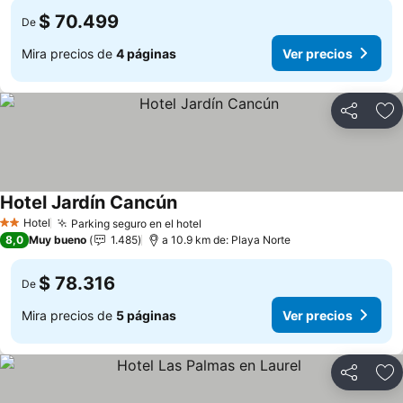
$ 70.499
De
Mira precios de
4 páginas
Ver precios
Compartir
Ag
Hotel Jardín Cancún
Ver precios
Hotel
Parking seguro en el hotel
Ver precios
2 Estrellas
8,0
Muy bueno
1.485
a 10.9 km de: Playa Norte
$ 78.316
De
Mira precios de
5 páginas
Ver precios
Compartir
Ag