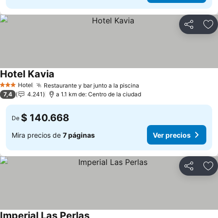
Compartir
Ag
Hotel Kavia
Ver precios
Hotel
Restaurante y bar junto a la piscina
Ver precios
3 Estrellas
7,4
4.241
a 1.1 km de: Centro de la ciudad
$ 140.668
De
Mira precios de
7 páginas
Ver precios
Compartir
Ag
Imperial Las Perlas