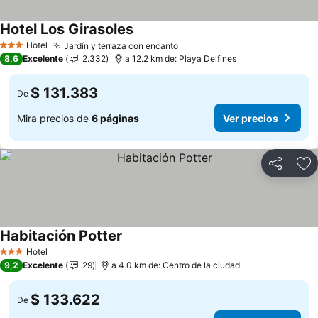
Hotel Los Girasoles
Ver precios
Hotel
Jardín y terraza con encanto
Ver precios
3 Estrellas
8,6
Excelente
2.332
a 12.2 km de: Playa Delfines
$ 131.383
De
Mira precios de
6 páginas
Ver precios
Compartir
Ag
Habitación Potter
Ver precios
Hotel
3 Estrellas
9,2
Excelente
29
a 4.0 km de: Centro de la ciudad
$ 133.622
De