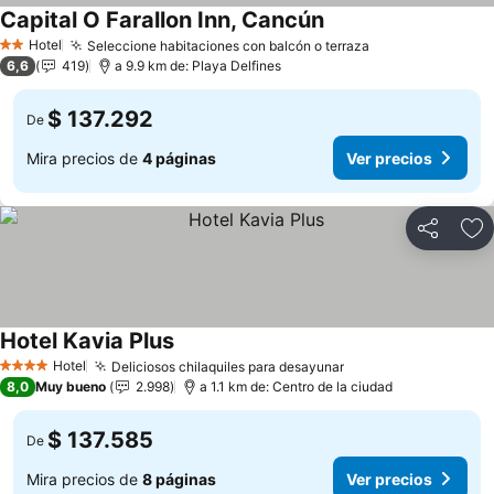
Capital O Farallon Inn, Cancún
Ver precios
Hotel
Seleccione habitaciones con balcón o terraza
Ver precios
2 Estrellas
6,6
419
a 9.9 km de: Playa Delfines
$ 137.292
De
Mira precios de
4 páginas
Ver precios
Compartir
Ag
Hotel Kavia Plus
Ver precios
Hotel
Deliciosos chilaquiles para desayunar
Ver precios
4 Estrellas
8,0
Muy bueno
2.998
a 1.1 km de: Centro de la ciudad
$ 137.585
De
Mira precios de
8 páginas
Ver precios