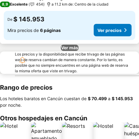
3 Estrellas
8,9
Excelente
454
a 11.2 km de: Centro de la ciudad
$ 145.953
De
Mira precios de
6 páginas
Ver precios
Ver más
Los precios y la disponibilidad que recibe trivago de las páginas
web de reserva cambian de manera constante. Por lo tanto, es
posible que no siempre encuentres en una página web de reserva
la misma oferta que viste en trivago.
Rango de precios
Los hoteles baratos en Cancún cuestan de
‎$ 70.499
a
‎$ 145.953
por noche.
Otros hospedajes en Cancún