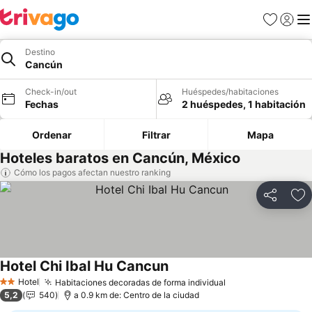
Favoritos
Iniciar 
Me
Destino
Cancún
Check-in/out
Huéspedes/habitaciones
Fechas
2 huéspedes, 1 habitación
Ordenar
Filtrar
Mapa
Hoteles baratos en Cancún, México
Cómo los pagos afectan nuestro ranking
Compartir
Ag
Hotel Chi Ibal Hu Cancun
Ver precios
Hotel
Habitaciones decoradas de forma individual
Ver precios
2 Estrellas
5,2
540
a 0.9 km de: Centro de la ciudad