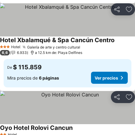
Compartir
Ag
Hotel Xbalamqué & Spa Cancún Centro
Ver prec
Hotel
Galería de arte y centro cultural
Ver precios
3 Estrellas
6,6
6.933
a 12.5 km de: Playa Delfines
$ 115.859
De
Mira precios de
6 páginas
Ver precios
Compartir
Ag
Oyo Hotel Rolovi Cancun
Ver precios
Hotel