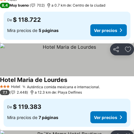
2 Estrellas
8,4
Muy bueno
702
a 0.7 km de: Centro de la ciudad
$ 118.722
De
Mira precios de
5 páginas
Ver precios
Compartir
Ag
Hotel Maria de Lourdes
Ver precios
Hotel
Auténtica comida mexicana e internacional.
Ver precios
3 Estrellas
7,1
2.448
a 12.3 km de: Playa Delfines
$ 119.383
De
Mira precios de
7 páginas
Ver precios