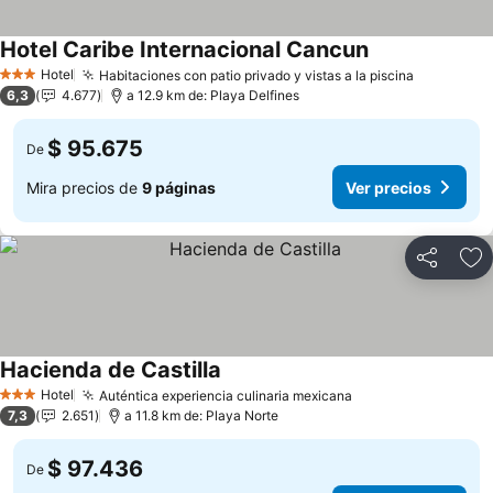
Hotel Caribe Internacional Cancun
Ver precios
Hotel
Habitaciones con patio privado y vistas a la piscina
Ver preci
3 Estrellas
6,3
4.677
a 12.9 km de: Playa Delfines
$ 95.675
De
Mira precios de
9 páginas
Ver precios
Compartir
Ag
Hacienda de Castilla
Ver precios
Hotel
Auténtica experiencia culinaria mexicana
Ver precios
3 Estrellas
7,3
2.651
a 11.8 km de: Playa Norte
$ 97.436
De