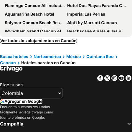
Flamingo Cancun All Inclusive
Hotel Dos Playas Faranda Cancún
Aquamarina Beach Hotel
Imperial Las Perlas
Solymar Cancun Beach Resort
Aloft by Marriott Cancun
Wyndham Grand Cancun All Inclusive Resort & Villas
Beachscape Kin Ha Villas & Suites
Ocean Dream Cancun
City Express by Marriott Cancun
Ver todos los alojamientos en Cancún
Temptation Cancun Resort - All Inclusive - Adults Only
Hotel Chi Ibal Hu Cancun
Busca hoteles
Norteamérica
México
Quintana Roo
Royal Select at Grand Park Royal Cancún - All Inclusive - Adults Only
Hotel Imperial Laguna Faranda Cancún
Cancún
Hoteles baratos en Cancún
Hilton Cancun Mar Caribe All-Inclusive Resort
Canopy by Hilton Cancun La Isla
Residence Inn by Marriott Cancun Hotel Zone
Sunset Marina Resort & Yacht Club
Facebook
Twitter
Insta
Yo
The Westin Cancun Resort Villas & Spa
Hotel Calypso Cancun
Elige tu país
ibis Cancun Centro
Fiesta Inn Cancun Las Americas
Avani Cancun Airport
Cancun Plaza Condo Hotel
Agregar en Google
Encuentra nuestros resultados
Sotavento Hotel & Yacht Club
Le Blanc Spa Resort Cancun - Adults Only - All-Inclusive
fácilmente: agrega trivago como
Fairfield Inn & Suites by Marriott Cancun Airport
SLS Cancun
fuente preferida en Google.
Compañía
Excellence Playa Mujeres
Hotel Jardín Cancún