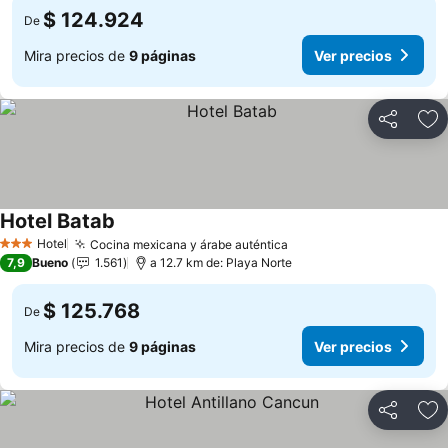
$ 124.924
De
Mira precios de
9 páginas
Ver precios
Compartir
Ag
Hotel Batab
Ver precios
Hotel
Cocina mexicana y árabe auténtica
Ver precios
3 Estrellas
7,9
Bueno
1.561
a 12.7 km de: Playa Norte
$ 125.768
De
Mira precios de
9 páginas
Ver precios
Compartir
Ag