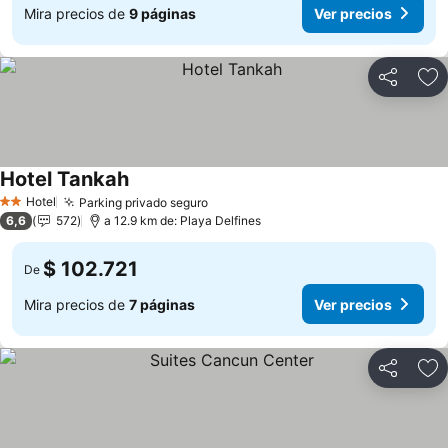
Mira precios de
9 páginas
Ver precios
Compartir
Ag
Hotel Tankah
Ver precios
Hotel
Parking privado seguro
Ver precios
2 Estrellas
6,6
572
a 12.9 km de: Playa Delfines
$ 102.721
De
Mira precios de
7 páginas
Ver precios
Compartir
Ag