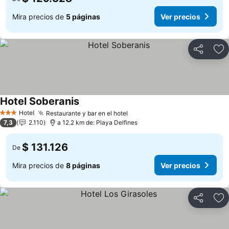
Mira precios de
5 páginas
Ver precios
Compartir
Ag
Hotel Soberanis
Ver precios
Hotel
Restaurante y bar en el hotel
Ver precios
3 Estrellas
7,3
2.110
a 12.2 km de: Playa Delfines
$ 131.126
De
Mira precios de
8 páginas
Ver precios
Compartir
Ag