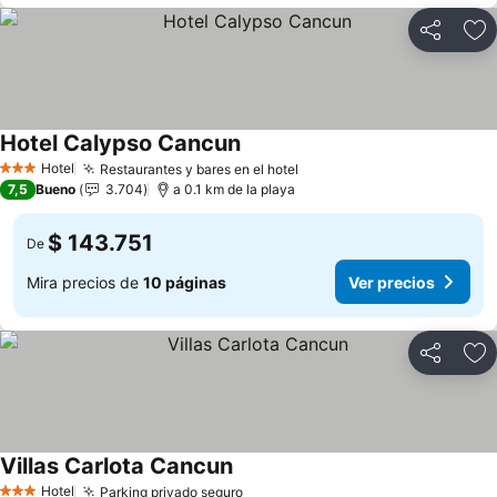
Compartir
Ag
Hotel Calypso Cancun
Ver precios
Hotel
Restaurantes y bares en el hotel
Ver precios
3 Estrellas
7,5
Bueno
3.704
a 0.1 km de la playa
$ 143.751
De
Mira precios de
10 páginas
Ver precios
Compartir
Ag
Villas Carlota Cancun
Ver precios
Hotel
Parking privado seguro
Ver precios