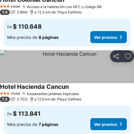
Ver precios
Hotel
Acceso a la habitación con NFC y código QR
Ver precios
3 Estrellas
7,4
2.664
a 12.3 km de: Playa Delfines
$ 110.648
De
Mira precios de
8 páginas
Ver precios
Compartir
Ag
Hotel Hacienda Cancun
Ver precios
Hotel
Exuberantes jardines tropicales
Ver precios
3 Estrellas
7,2
2.753
a 12.6 km de: Playa Delfines
$ 113.841
De
Mira precios de
7 páginas
Ver precios