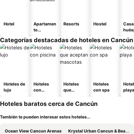
Hotel
Apartamen
Resorts
Hostel
Casa
to
hués
amueblad
Categorías destacadas de hoteles en Cancún
o
Hoteles de
Hoteles
Hoteles
Hoteles
Hotel
lujo
con
que
con spa
play
piscina
aceptan
mascotas
Hoteles baratos cerca de Cancún
También te pueden interesar estos hoteles...
Ocean View Cancun Arenas
Krystal Urban Cancun & Beach Club