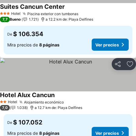
Suites Cancun Center
Ver precios
Hotel
Piscina exterior con tumbonas
Ver precios
3 Estrellas
7,7
Bueno
1.721
a 12.2 km de: Playa Delfines
$ 106.354
De
Mira precios de
8 páginas
Ver precios
Compartir
Ag
Hotel Alux Cancun
Ver precios
Hotel
Alojamiento económico
Ver precios
2 Estrellas
7,0
1.038
a 12.7 km de: Playa Delfines
$ 107.052
De
Mira precios de
8 páginas
Ver precios