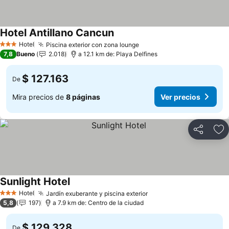
Hotel Antillano Cancun
Ver precios
Hotel
Piscina exterior con zona lounge
Ver precios
3 Estrellas
7,8
Bueno
2.018
a 12.1 km de: Playa Delfines
$ 127.163
De
Mira precios de
8 páginas
Ver precios
Compartir
Ag
Sunlight Hotel
Ver precios
Hotel
Jardín exuberante y piscina exterior
Ver precios
3 Estrellas
5,8
197
a 7.9 km de: Centro de la ciudad
$ 129.328
De