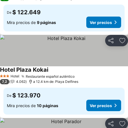
$ 122.649
De
Mira precios de
9 páginas
Ver precios
Compartir
Ag
Hotel Plaza Kokai
Ver precios
Hotel
Restaurante español auténtico
Ver precios
3 Estrellas
7,2
4.062
a 12.4 km de: Playa Delfines
$ 123.970
De
Mira precios de
10 páginas
Ver precios
Compartir
Ag