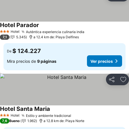
Hotel Parador
Ver precios
Hotel
Auténtica experiencia culinaria india
Ver precios
3 Estrellas
7,1
5.345
a 12.4 km de: Playa Delfines
$ 124.227
De
Mira precios de
9 páginas
Ver precios
Compartir
Ag
Hotel Santa Maria
Ver precios
Hotel
Estilo y ambiente tradicional
Ver precios
3 Estrellas
7,6
Bueno
1.962
a 12.8 km de: Playa Norte