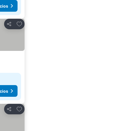
cios
Agregar a favoritos
Compartir
cios
Agregar a favoritos
Compartir