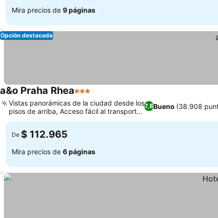
Mira precios de
9 páginas
Opción destacada
a&o Praha Rhea
3 Estrellas
Vistas panorámicas de la ciudad desde los
Bueno
(38.908 pun
7,8
pisos de arriba, Acceso fácil al transporte
público
$ 112.965
De
Mira precios de
6 páginas