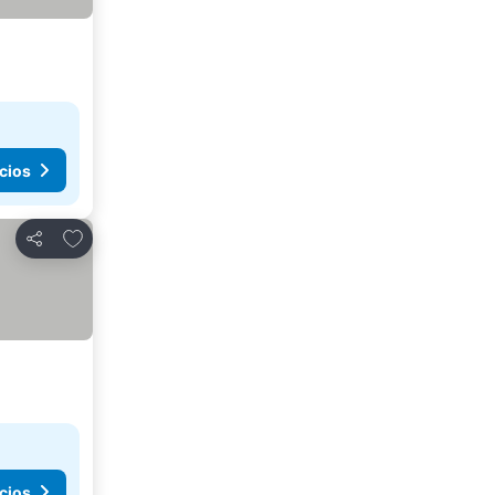
cios
Agregar a favoritos
Compartir
cios