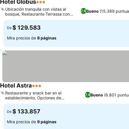
Hotel Globus
3 Estrellas
Ubicación tranquila con vistas al
Bueno
(15.389 puntua
7,6
bosque, Restaurante Terrassa con
jardín de verano
$ 129.583
De
Mira precios de
8 páginas
Hotel Astra
3 Estrellas
Restaurante y snack bar en el
Bueno
(6.801 puntu
7,8
establecimiento, Opciones de
estacionamiento supervisado
$ 133.857
De
Mira precios de
9 páginas