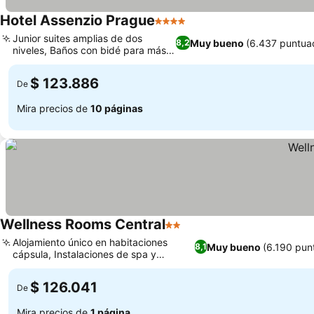
Hotel Assenzio Prague
4 Estrellas
Junior suites amplias de dos
Muy bueno
(6.437 puntua
8,2
niveles, Baños con bidé para más
comodidad
$ 123.886
De
Mira precios de
10 páginas
Wellness Rooms Central
2 Estrellas
Alojamiento único en habitaciones
Muy bueno
(6.190 pun
8,1
cápsula, Instalaciones de spa y
bienestar dedicadas
$ 126.041
De
Mira precios de
1 página