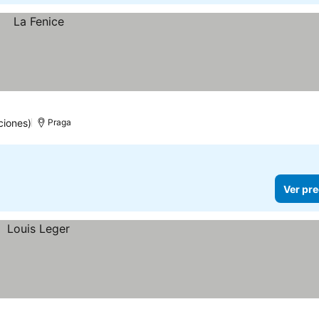
ciones)
Praga
Ver pre