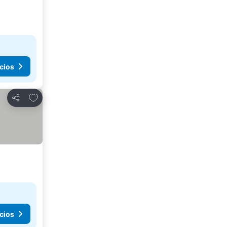
cios
Agregar a favoritos
Compartir
cios