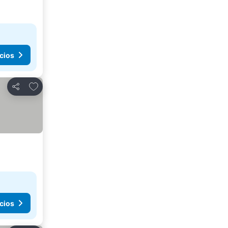
cios
Agregar a favoritos
Compartir
cios