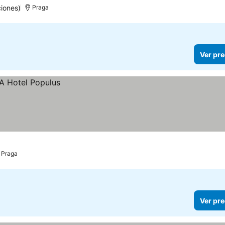
iones)
Praga
Ver pre
Praga
Ver pre