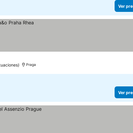
Ver pre
tuaciones)
Praga
Ver pre