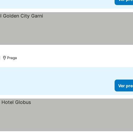
)
Praga
Ver pre