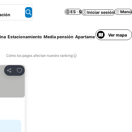
ES · $
Menú
Iniciar sesión
ación
Ver mapa
ina
Estacionamiento
Media pensión
Apartamento amueblado
Ca
Cómo los pagos afectan nuestro ranking
Agregar a favoritos
Compartir