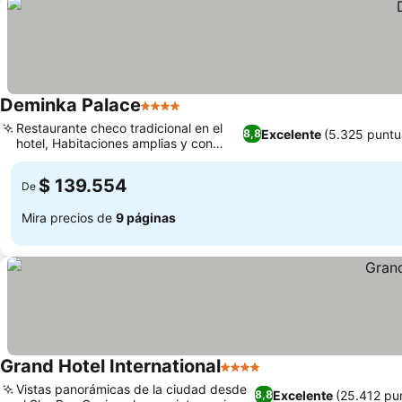
Deminka Palace
4 Estrellas
Restaurante checo tradicional en el
Excelente
(5.325 puntu
8,8
hotel, Habitaciones amplias y con
diseño único
$ 139.554
De
Mira precios de
9 páginas
Grand Hotel International
4 Estrellas
Vistas panorámicas de la ciudad desde
Excelente
(25.412 pu
8,8