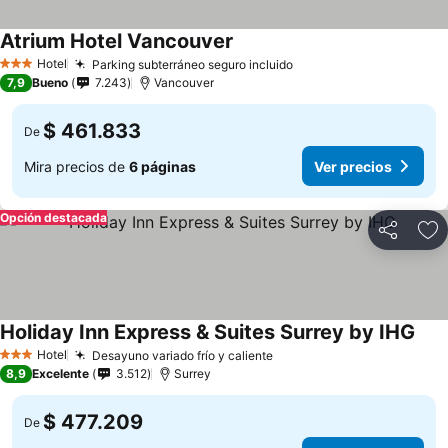
Atrium Hotel Vancouver
Hotel
Parking subterráneo seguro incluido
3 Estrellas
7,9
Bueno
7.243
Vancouver
$ 461.833
De
Mira precios de
6 páginas
Ver precios
Opción destacada
Compartir
Ag
Holiday Inn Express & Suites Surrey by IHG
Hotel
Desayuno variado frío y caliente
3 Estrellas
8,9
Excelente
3.512
Surrey
$ 477.209
De