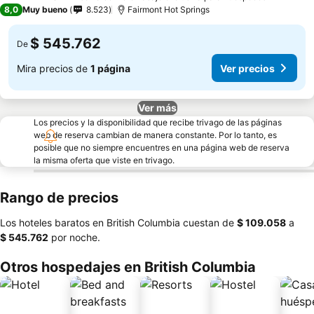
4 Estrellas
8,0
Muy bueno
8.523
Fairmont Hot Springs
$ 545.762
De
Mira precios de
1 página
Ver precios
Ver más
Los precios y la disponibilidad que recibe trivago de las páginas
web de reserva cambian de manera constante. Por lo tanto, es
posible que no siempre encuentres en una página web de reserva
la misma oferta que viste en trivago.
Rango de precios
Los hoteles baratos en British Columbia cuestan de
‎$ 109.058
a
‎$ 545.762
por noche.
Otros hospedajes en British Columbia