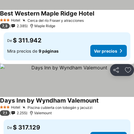
Best Western Maple Ridge Hotel
Hotel
Cerca del río Fraser y atracciones
3 Estrellas
7,3
2.385
Maple Ridge
$ 311.942
De
Mira precios de
9 páginas
Ver precios
Compartir
Ag
Days Inn by Wyndham Valemount
Hotel
Piscina cubierta con tobogán y jacuzzi
3 Estrellas
7,1
2.255
Valemount
$ 317.129
De