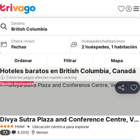
Favoritos
Iniciar 
Me
Destino
British Columbia
Check-in/out
Huéspedes/habitaciones
Fechas
2 huéspedes, 1 habitación
Ordenar
Filtrar
Mapa
Hoteles baratos en British Columbia, Canadá
Cómo los pagos afectan nuestro ranking
Opción destacada
Compartir
Ag
Divya Sutra Plaza and Conference Centre, Vernon, BC
Hotel
Ubicación céntrica para explorar
4 Estrellas
7,1
6.205
Vernon