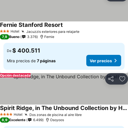
Fernie Stanford Resort
Hotel
Jacuzzis exteriores para relajarte
3 Estrellas
7,9
Bueno
3.376
Fernie
$ 400.511
De
Mira precios de
7 páginas
Ver precios
Opción destacada
Compartir
Ag
Spirit Ridge, in The Unbound Collection by Hyatt
Hotel
Dos zonas de piscina al aire libre
4 Estrellas
8,9
Excelente
6.499
Osoyoos