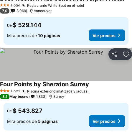
Hotel
Restaurante White Spot en el hotel
3 Estrellas
7,0
8.069
Vancouver
$ 529.144
De
Mira precios de
10 páginas
Ver precios
Compartir
Ag
Four Points by Sheraton Surrey
Hotel
Piscina exterior climatizada y jacuzzi
3 Estrellas
8,1
Muy bueno
1.833
Surrey
$ 543.827
De
Mira precios de
5 páginas
Ver precios