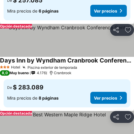
$ 257.085
De
Mira precios de
6 páginas
Ver precios
Opción destacada
Compartir
Ag
Days Inn by Wyndham Cranbrook Conference Centre
Hotel
Piscina exterior de temporada
3 Estrellas
8,0
Muy bueno
4.176
Cranbrook
$ 283.089
De
Mira precios de
8 páginas
Ver precios
Opción destacada
Compartir
Ag