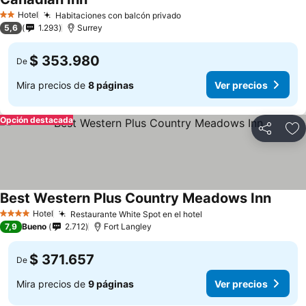
Hotel
Habitaciones con balcón privado
2 Estrellas
5,6
1.293
Surrey
$ 353.980
De
Mira precios de
8 páginas
Ver precios
Opción destacada
Compartir
Ag
Best Western Plus Country Meadows Inn
Hotel
Restaurante White Spot en el hotel
4 Estrellas
7,9
Bueno
2.712
Fort Langley
$ 371.657
De
Mira precios de
9 páginas
Ver precios