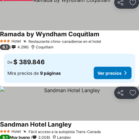
Compartir
Ag
Ramada by Wyndham Coquitlam
Hotel
Restaurante chino-canadiense en el hotel
3 Estrellas
6,1
4.296
Coquitlam
$ 389.846
De
Mira precios de
9 páginas
Ver precios
Compartir
Ag
Sandman Hotel Langley
Hotel
Fácil acceso a la autopista Trans-Canada
3 Estrellas
8,1
Muy bueno
3.008
Langley