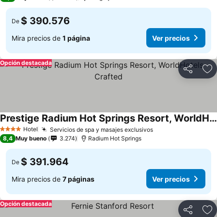
$ 390.576
De
Mira precios de
1 página
Ver precios
Opción destacada
Compartir
Ag
Prestige Radium Hot Springs Resort, WorldHotels Crafted
Hotel
Servicios de spa y masajes exclusivos
4 Estrellas
8,4
Muy bueno
3.274
Radium Hot Springs
$ 391.964
De
Mira precios de
7 páginas
Ver precios
Opción destacada
Compartir
Ag