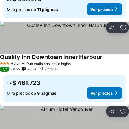
Mira precios de
11 páginas
Ver precios
Compartir
Ag
Quality Inn Downtown Inner Harbour
Hotel
Pub tradicional estilo inglés
3 Estrellas
7,7
Bueno
2.854
Victoria
$ 461.723
De
Mira precios de
9 páginas
Ver precios
Compartir
Ag