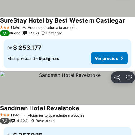
SureStay Hotel by Best Western Castlegar
Hotel
Acceso práctico a la autopista
3 Estrellas
7,9
Bueno
1.932
Castlegar
$ 253.177
De
Mira precios de
9 páginas
Ver precios
Compartir
Ag
Sandman Hotel Revelstoke
Hotel
Alojamiento que admite mascotas
3 Estrellas
7,2
4.404
Revelstoke