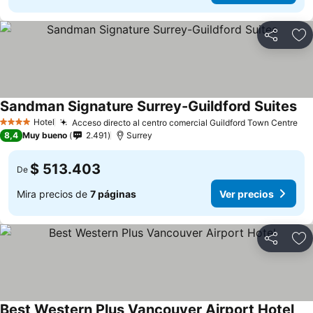
Compartir
Ag
Sandman Signature Surrey-Guildford Suites
Hotel
Acceso directo al centro comercial Guildford Town Centre
4 Estrellas
8,4
Muy bueno
2.491
Surrey
$ 513.403
De
Mira precios de
7 páginas
Ver precios
Compartir
Ag
Best Western Plus Vancouver Airport Hotel