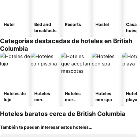
Hotel
Bed and
Resorts
Hostel
Casa
breakfasts
hués
Categorías destacadas de hoteles en British
Columbia
Hoteles de
Hoteles
Hoteles
Hoteles
Hotel
lujo
con
que
con spa
play
piscina
aceptan
mascotas
Hoteles baratos cerca de British Columbia
También te pueden interesar estos hoteles...