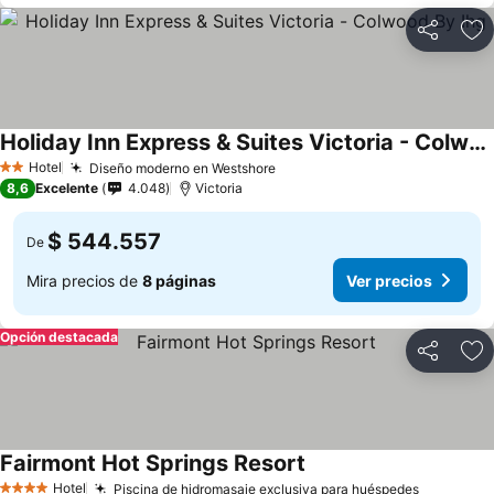
Compartir
Ag
Holiday Inn Express & Suites Victoria - Colwood By Ihg
Hotel
Diseño moderno en Westshore
2 Estrellas
8,6
Excelente
4.048
Victoria
$ 544.557
De
Mira precios de
8 páginas
Ver precios
Opción destacada
Compartir
Ag
Fairmont Hot Springs Resort
Hotel
Piscina de hidromasaje exclusiva para huéspedes