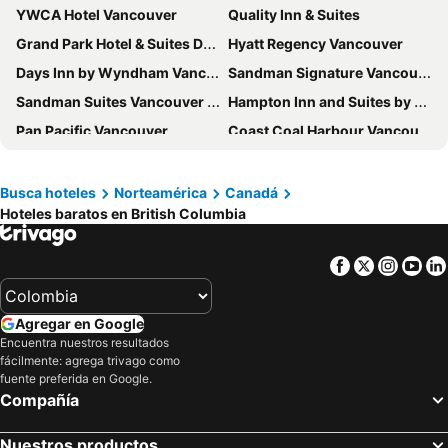
YWCA Hotel Vancouver
Quality Inn & Suites
Grand Park Hotel & Suites Downtown Vancouver, an Ascend Collection Hotel
Hyatt Regency Vancouver
Days Inn by Wyndham Vancouver Downtown
Sandman Signature Vancouver Downtown Hotel
Sandman Suites Vancouver on Davie
Hampton Inn and Suites by Hilton, Downtown Vancouver
Pan Pacific Vancouver
Coast Coal Harbour Vancouver Hotel by APA
Atrium Hotel Vancouver
Pinnacle Hotel Harbourfront
Century Plaza Hotel
Georgian Court Hotel, WorldHotels Elite
Busca hoteles
Norteamérica
Canadá
Hoteles baratos en British Columbia
Ramada by Wyndham Coquitlam
Best Western Premier Chateau Granville Hotel & Suites & Conf. Centre
The St. Regis Hotel
Best Western Plus Vancouver Airport Hotel
Facebook
Twitter
Insta
Yo
Radisson Blu Vancouver Airport Hotel & Marina
Holiday Inn Vancouver-centre (broadway) By Ihg
Sheraton Vancouver Wall Centre
Sun suite
Agregar en Google
Vancouver Marriott Pinnacle Downtown Hotel
Divya Sutra Suites on Robson Downtown Vancouver
Encuentra nuestros resultados
fácilmente: agrega trivago como
Comfort Hotel Vancouver Airport
Econo Lodge Inn & Suites
fuente preferida en Google.
Adara Hotel
Hilton Vancouver Downtown
Compañía
Quality Inn Downtown Inner Harbour
Executive Hotel Le Soleil
Nuestros productos