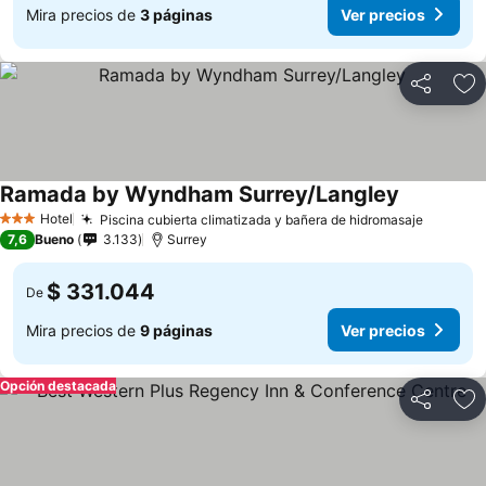
Mira precios de
3 páginas
Ver precios
Compartir
Ag
Ramada by Wyndham Surrey/Langley
Hotel
Piscina cubierta climatizada y bañera de hidromasaje
3 Estrellas
7,6
Bueno
3.133
Surrey
$ 331.044
De
Mira precios de
9 páginas
Ver precios
Opción destacada
Compartir
Ag