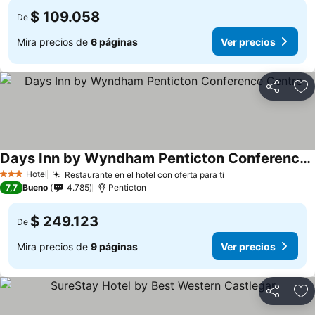
$ 109.058
De
Mira precios de
6 páginas
Ver precios
Compartir
Ag
Days Inn by Wyndham Penticton Conference Centre
Hotel
Restaurante en el hotel con oferta para ti
3 Estrellas
7,7
Bueno
4.785
Penticton
$ 249.123
De
Mira precios de
9 páginas
Ver precios
Compartir
Ag