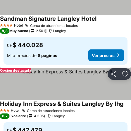
Sandman Signature Langley Hotel
Hotel
Cerca de atracciones locales
4 Estrellas
8,3
Muy bueno
2.501
Langley
$ 440.028
De
Mira precios de
8 páginas
Ver precios
Opción destacada
Compartir
Ag
Holiday Inn Express & Suites Langley By Ihg
Hotel
Cerca de atracciones locales
3 Estrellas
8,7
Excelente
4.305
Langley
$ 447.479
De