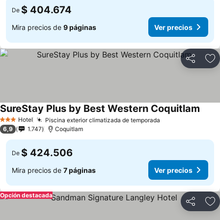
$ 404.674
De
Mira precios de
9 páginas
Ver precios
Compartir
Ag
SureStay Plus by Best Western Coquitlam
Hotel
Piscina exterior climatizada de temporada
3 Estrellas
6,9
1.747
Coquitlam
$ 424.506
De
Mira precios de
7 páginas
Ver precios
Opción destacada
Compartir
Ag