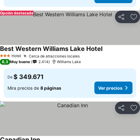
Opción destacada
Compartir
Ag
Best Western Williams Lake Hotel
Hotel
Cerca de atracciones locales
3 Estrellas
8,3
Muy bueno
2.414
Williams Lake
$ 349.671
De
Mira precios de
8 páginas
Ver precios
Compartir
Ag
Canadian Inn