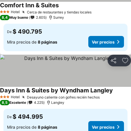
Comfort Inn & Suites
Hotel
Cerca de restaurantes y tiendas locales
3 Estrellas
8,4
Muy bueno
2.605
Surrey
$ 490.795
De
Mira precios de
8 páginas
Ver precios
Compartir
Ag
Days Inn & Suites by Wyndham Langley
Hotel
Desayuno caliente con gofres recién hechos
3 Estrellas
8,5
Excelente
4.225
Langley
$ 494.995
De
Mira precios de
8 páginas
Ver precios