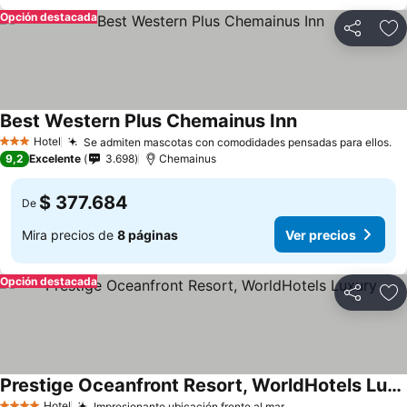
Opción destacada
Compartir
Ag
Best Western Plus Chemainus Inn
Hotel
Se admiten mascotas con comodidades pensadas para ellos.
3 Estrellas
9,2
Excelente
3.698
Chemainus
$ 377.684
De
Mira precios de
8 páginas
Ver precios
Opción destacada
Compartir
Ag
Prestige Oceanfront Resort, WorldHotels Luxury
Hotel
Impresionante ubicación frente al mar