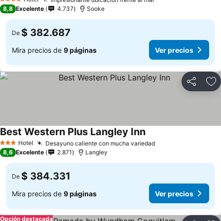
4 Estrellas
8,8
Excelente
4.737
Sooke
$ 382.687
De
Mira precios de
9 páginas
Ver precios
Compartir
Ag
Best Western Plus Langley Inn
Hotel
Desayuno caliente con mucha variedad
3 Estrellas
8,6
Excelente
2.871
Langley
$ 384.331
De
Mira precios de
9 páginas
Ver precios
Opción destacada