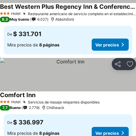
Best Western Plus Regency Inn & Conference Centre
Hotel
Restaurante americano de servicio completo en el establecimiento
3 Estrellas
8,3
Muy bueno
6.027
Abbotsford
$ 331.701
De
Mira precios de
8 páginas
Ver precios
Compartir
Ag
Comfort Inn
Hotel
Servicios de masaje relajantes disponibles
3 Estrellas
7,7
Bueno
2.779
Chilliwack
$ 336.997
De
Mira precios de
8 páginas
Ver precios