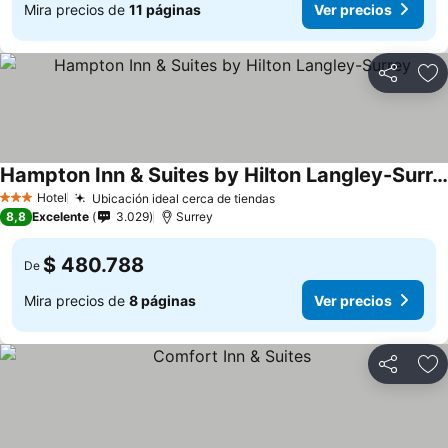
Mira precios de
11 páginas
Ver precios
Compartir
Ag
Hampton Inn & Suites by Hilton Langley-Surrey
Hotel
Ubicación ideal cerca de tiendas
3 Estrellas
8,8
Excelente
3.029
Surrey
$ 480.788
De
Mira precios de
8 páginas
Ver precios
Compartir
Ag