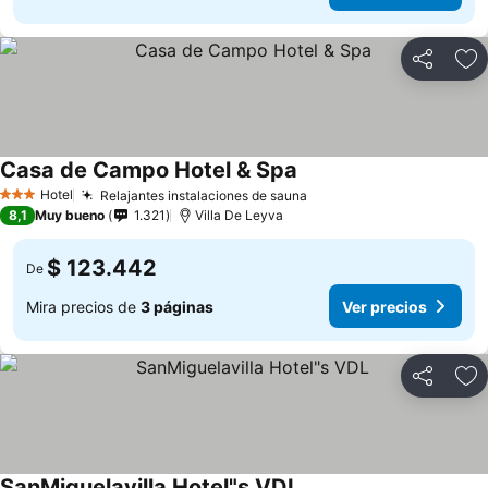
Compartir
Ag
Casa de Campo Hotel & Spa
Ver precios
Hotel
Relajantes instalaciones de sauna
Ver precios
3 Estrellas
8,1
Muy bueno
1.321
Villa De Leyva
$ 123.442
De
Mira precios de
3 páginas
Ver precios
Compartir
Ag
SanMiguelavilla Hotel"s VDL