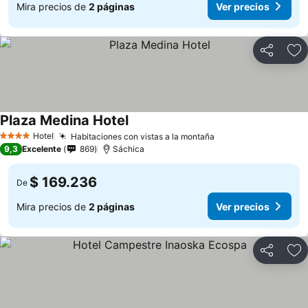
Mira precios de
2 páginas
Ver precios
Compartir
Ag
Plaza Medina Hotel
Ver precios
Hotel
Habitaciones con vistas a la montaña
Ver precios
4 Estrellas
9,3
Excelente
869
Sáchica
$ 169.236
De
Mira precios de
2 páginas
Ver precios
Compartir
Ag