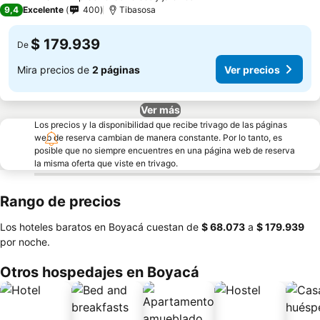
3 Estrellas
9,4
Excelente
400
Tibasosa
$ 179.939
De
Mira precios de
2 páginas
Ver precios
Ver más
Los precios y la disponibilidad que recibe trivago de las páginas
web de reserva cambian de manera constante. Por lo tanto, es
posible que no siempre encuentres en una página web de reserva
la misma oferta que viste en trivago.
Rango de precios
Los hoteles baratos en Boyacá cuestan de
‎$ 68.073
a
‎$ 179.939
por noche.
Otros hospedajes en Boyacá