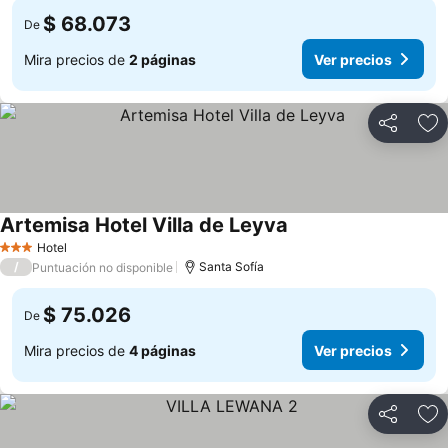
$ 68.073
De
Mira precios de
2 páginas
Ver precios
Compartir
Ag
Artemisa Hotel Villa de Leyva
Ver precios
Hotel
3 Estrellas
/
Santa Sofía
Puntuación no disponible
$ 75.026
De
Mira precios de
4 páginas
Ver precios
Compartir
Ag