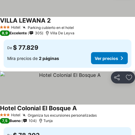
VILLA LEWANA 2
Ver precios
Hotel
Parking cubierto en el hotel
Ver precios
3 Estrellas
8,9
Excelente
305
Villa De Leyva
$ 77.829
De
Mira precios de
2 páginas
Ver precios
Compartir
Ag
Hotel Colonial El Bosque A
Ver precios
Hotel
Organiza tus excursiones personalizadas
Ver precios
3 Estrellas
7,5
Bueno
104
Tunja