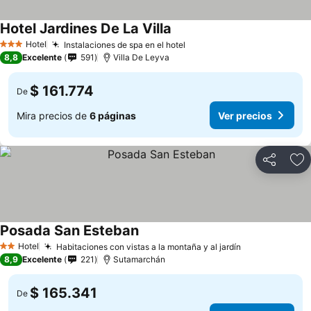
Hotel Jardines De La Villa
Ver precios
Hotel
Instalaciones de spa en el hotel
Ver precios
3 Estrellas
8,8
Excelente
591
Villa De Leyva
$ 161.774
De
Mira precios de
6 páginas
Ver precios
Compartir
Ag
Posada San Esteban
Ver precios
Hotel
Habitaciones con vistas a la montaña y al jardín
Ver precios
2 Estrellas
8,9
Excelente
221
Sutamarchán
$ 165.341
De