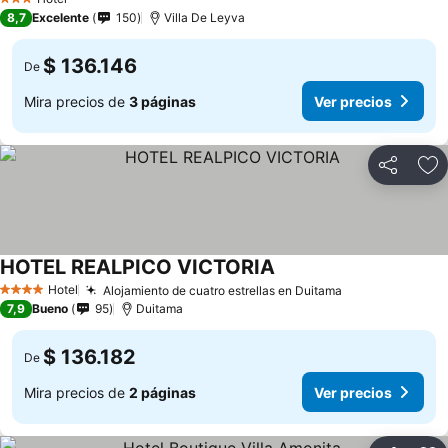
3 Estrellas
8,7
Excelente
150
Villa De Leyva
$ 136.146
De
Mira precios de
3 páginas
Ver precios
Compartir
Ag
HOTEL REALPICO VICTORIA
Ver precios
Hotel
Alojamiento de cuatro estrellas en Duitama
Ver precios
4 Estrellas
7,9
Bueno
95
Duitama
$ 136.182
De
Mira precios de
2 páginas
Ver precios