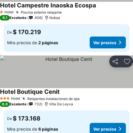
Hotel Campestre Inaoska Ecospa
Ver precios
Hotel
Piscina exterior relajante
Ver precios
1 Estrellas
9,1
Excelente
406
Nobsa
$ 170.219
De
Mira precios de
2 páginas
Ver precios
Compartir
Ag
Hotel Boutique Cenit
Ver precios
Hotel
Relajantes instalaciones de spa
Ver precios
3 Estrellas
9,0
Excelente
732
Villa De Leyva
$ 173.168
De
Mira precios de
6 páginas
Ver precios