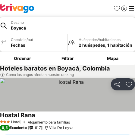
Favoritos
Iniciar 
Me
Destino
Boyacá
Check-in/out
Huéspedes/habitaciones
Fechas
2 huéspedes, 1 habitación
Ordenar
Filtrar
Mapa
Hoteles baratos en Boyacá, Colombia
Cómo los pagos afectan nuestro ranking
Compartir
Ag
Hostal Rana
Ver precios
Hotel
Alojamiento para familias
Ver precios
3 Estrellas
8,5
Excelente
917
Villa De Leyva