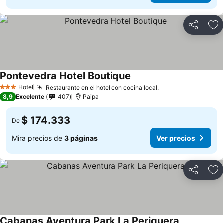
Compartir
Ag
Pontevedra Hotel Boutique
Ver precios
Hotel
Restaurante en el hotel con cocina local.
Ver precios
3 Estrellas
8,9
Excelente
407
Paipa
$ 174.333
De
Mira precios de
3 páginas
Ver precios
Compartir
Ag
Cabanas Aventura Park La Periquera