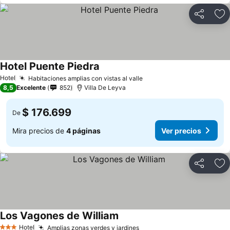
Compartir
Ag
Hotel Puente Piedra
Ver precios
Hotel
Habitaciones amplias con vistas al valle
Ver precios
8,5
Excelente
852
Villa De Leyva
$ 176.699
De
Mira precios de
4 páginas
Ver precios
Compartir
Ag
Los Vagones de William
Ver precios
Hotel
Amplias zonas verdes y jardines
Ver precios