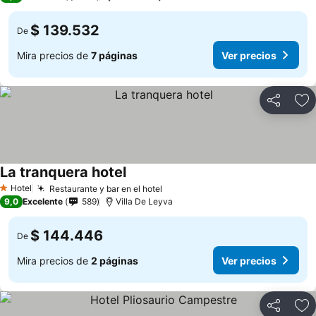
$ 139.532
De
Mira precios de
7 páginas
Ver precios
Compartir
Ag
La tranquera hotel
Ver precios
Hotel
Restaurante y bar en el hotel
Ver precios
1 Estrellas
9,0
Excelente
589
Villa De Leyva
$ 144.446
De
Mira precios de
2 páginas
Ver precios
Compartir
Ag