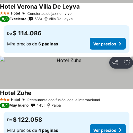
Hotel Verona Villa De Leyva
Ver precios
Hotel
Conciertos de jazz en vivo
Ver precios
3 Estrellas
8,8
Excelente
586
Villa De Leyva
$ 114.086
De
Mira precios de
6 páginas
Ver precios
Compartir
Ag
Hotel Zuhe
Ver precios
Hotel
Restaurante con fusión local e internacional
Ver precios
3 Estrellas
8,4
Muy bueno
445
Paipa
$ 122.058
De
Mira precios de
4 páginas
Ver precios