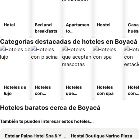
Hotel
Bed and
Apartamen
Hostel
Casa
breakfasts
to
hués
amueblad
Categorías destacadas de hoteles en Boyacá
o
Hoteles de
Hoteles
Hoteles
Hoteles
Hote
lujo
con
que
con spa
con
piscina
aceptan
esta
mascotas
mien
Hoteles baratos cerca de Boyacá
También te pueden interesar estos hoteles...
Estelar Paipa Hotel Spa & Y Centro De Convenciones
Hostal Boutique Narino Plaza