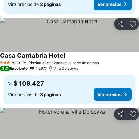
Mira precios de
2 páginas
Ver precios
Compartir
Ag
Casa Cantabria Hotel
Ver precios
Hotel
Piscina climatizada en la sede de campo
Ver precios
3 Estrellas
8,7
Excelente
1.297
Villa De Leyva
$ 109.427
De
Mira precios de
3 páginas
Ver precios
Compartir
Ag