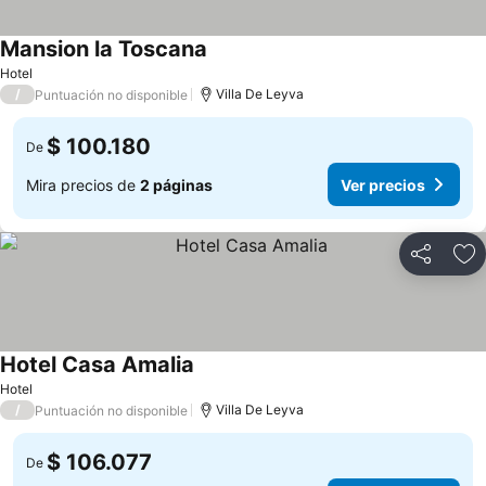
Mansion la Toscana
Ver precios
Hotel
/
Villa De Leyva
Puntuación no disponible
$ 100.180
De
Mira precios de
2 páginas
Ver precios
Compartir
Ag
Hotel Casa Amalia
Ver precios
Hotel
/
Villa De Leyva
Puntuación no disponible
$ 106.077
De