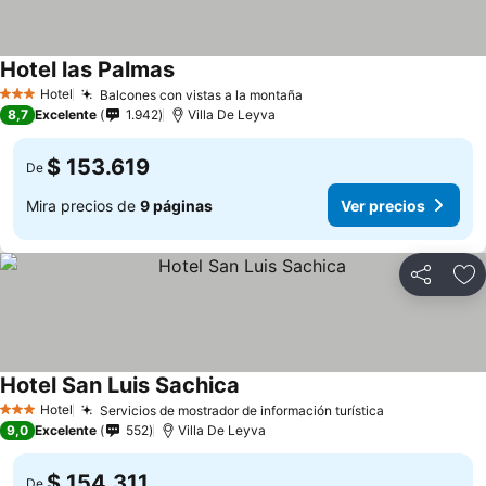
Hotel las Palmas
Ver precios
Hotel
Balcones con vistas a la montaña
Ver precios
3 Estrellas
8,7
Excelente
1.942
Villa De Leyva
$ 153.619
De
Mira precios de
9 páginas
Ver precios
Compartir
Ag
Hotel San Luis Sachica
Ver precios
Hotel
Servicios de mostrador de información turística
Ver precios
3 Estrellas
9,0
Excelente
552
Villa De Leyva
$ 154.311
De