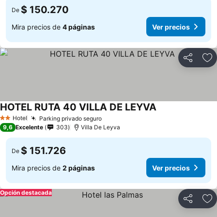
$ 150.270
De
Mira precios de
4 páginas
Ver precios
Compartir
Ag
HOTEL RUTA 40 VILLA DE LEYVA
Ver precios
Hotel
Parking privado seguro
Ver precios
2 Estrellas
9,6
Excelente
303
Villa De Leyva
$ 151.726
De
Mira precios de
2 páginas
Ver precios
Opción destacada
Compartir
Ag