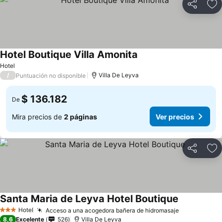
Compartir
Ag
Hotel Boutique Villa Amonita
Ver precios
Hotel
/
Villa De Leyva
Puntuación no disponible
$ 136.182
De
Mira precios de
2 páginas
Ver precios
Compartir
Ag
Santa Maria de Leyva Hotel Boutique
Ver precios
Hotel
Acceso a una acogedora bañera de hidromasaje
Ver precios
3 Estrellas
8,6
Excelente
526
Villa De Leyva