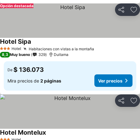
Opción destacada
Compartir
Ag
Hotel Sipa
Ver precios
Hotel
Habitaciones con vistas a la montaña
Ver precios
3 Estrellas
8,3
Muy bueno
329
Duitama
$ 136.073
De
Mira precios de
2 páginas
Ver precios
Compartir
Ag
Hotel Montelux
Ver precios
Hotel