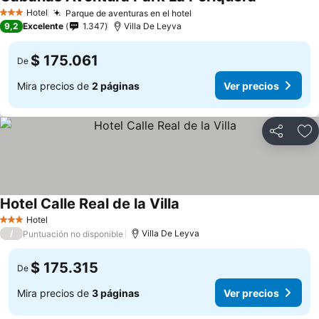
Ver precios
Hotel
Parque de aventuras en el hotel
Ver precios
3 Estrellas
9,2
Excelente
1.347
Villa De Leyva
$ 175.061
De
Mira precios de
2 páginas
Ver precios
Compartir
Ag
Hotel Calle Real de la Villa
Ver precios
Hotel
3 Estrellas
/
Villa De Leyva
Puntuación no disponible
$ 175.315
De
Mira precios de
3 páginas
Ver precios