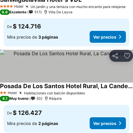
Ver precios
Hotel
Un jardín y una terraza con mucho encanto para relajarse
Ver
4 Estrellas
8,6
Excelente
517
Villa De Leyva
$ 124.716
De
Mira precios de
3 páginas
Ver precios
Compartir
Ag
Posada De Los Santos Hotel Rural, La Candelaria
Ver precios
Hotel
Habitaciones con balcón disponibles
Ver precios
2 Estrellas
8,1
Muy bueno
50
Ráquira
$ 126.427
De
Mira precios de
2 páginas
Ver precios