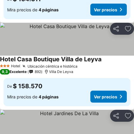
Mira precios de
4 páginas
Ver precios
Compartir
Ag
Hotel Casa Boutique Villa de Leyva
Ver precios
Hotel
Ubicación céntrica e histórica
Ver precios
3 Estrellas
9,3
Excelente
892
Villa De Leyva
$ 158.570
De
Mira precios de
4 páginas
Ver precios
Compartir
Ag