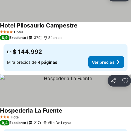
Hotel Pliosaurio Campestre
Ver precios
Hotel
4 Estrellas
8,9
Excelente
379
Sáchica
$ 144.992
De
Mira precios de
4 páginas
Ver precios
Compartir
Ag
Hospederia La Fuente
Ver precios
Hotel
3 Estrellas
9,4
Excelente
217
Villa De Leyva