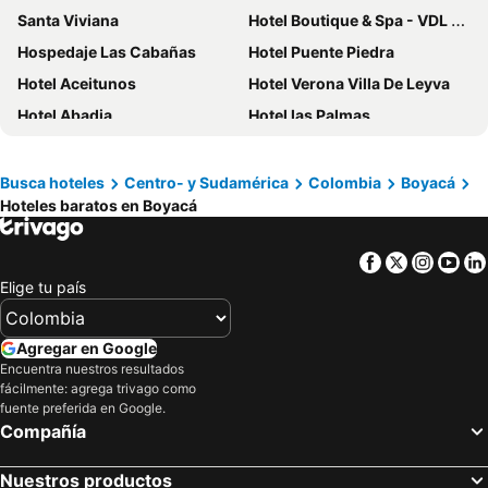
Santa Viviana
Hotel Boutique & Spa - VDL Colonial
Hospedaje Las Cabañas
Hotel Puente Piedra
Hotel Aceitunos
Hotel Verona Villa De Leyva
Hotel Abadia
Hotel las Palmas
Hotel Castillo Roma
HOTEL DUX
Hotel San Luis Sachica
Casa Cantabria Hotel
Busca hoteles
Centro- y Sudamérica
Colombia
Boyacá
Hoteles baratos en Boyacá
Hotel Campanario de la Villa
D'Acosta Hotel Sochagota
Santa Maria de Leyva Hotel Boutique
Hotel Campestre Cordillera de los Andes
Facebook
Twitter
Insta
Yo
Villa Luisa
Hotel Boutique Villa Roma
Elige tu país
Hotel Campestre Los Arrayanes
Hospederia Duruelo
Hotel El Lago
Casona San Nicolás
Agregar en Google
Hotel Paipa Inn
Hotel Boutique San Marcos Chiquinquirá
Encuentra nuestros resultados
fácilmente: agrega trivago como
Fontana Plaza Hotel
Hotel Ciudad Dulce Moniquira
fuente preferida en Google.
Compañía
Hotel Colonial El Bosque A
Hotel La Libertad
Hotel Refugio Santa Ines
Hotel Beth Sarim
Nuestros productos