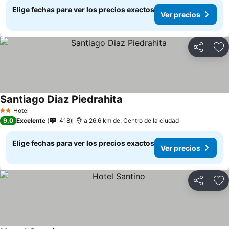
Elige fechas para ver los precios exactos
Ver precios
Compartir
Ag
Santiago Diaz Piedrahita
Hotel
2 Estrellas
9,0
Excelente
418
a 26.6 km de: Centro de la ciudad
Elige fechas para ver los precios exactos
Ver precios
Compartir
Ag