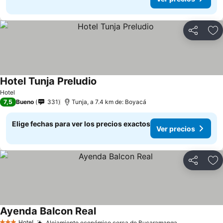
Compartir
Ag
Hotel Tunja Preludio
Hotel
7,5
Bueno
331
Tunja, a 7.4 km de: Boyacá
Elige fechas para ver los precios exactos
Ver precios
Compartir
Ag
Ayenda Balcon Real
Hotel
Alojamiento económico cerca de Bucaramanga