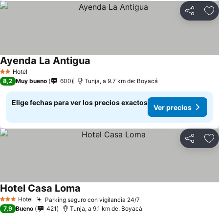
Compartir
Ag
Ayenda La Antigua
Hotel
2 Estrellas
8,2
Muy bueno
600
Tunja, a 9.7 km de: Boyacá
Elige fechas para ver los precios exactos
Ver precios
Compartir
Ag
Hotel Casa Loma
Hotel
Parking seguro con vigilancia 24/7
3 Estrellas
7,9
Bueno
421
Tunja, a 9.1 km de: Boyacá