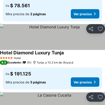
$ 78.561
De
Mira precios de
2 páginas
Ver precios
Compartir
Ag
Hotel Diamond Luxury Tunja
Hotel
5 Estrellas
8,5
Excelente
91
Tunja, a 10.2 km de: Boyacá
$ 191.125
De
Mira precios de
5 páginas
Ver precios
Compartir
Ag