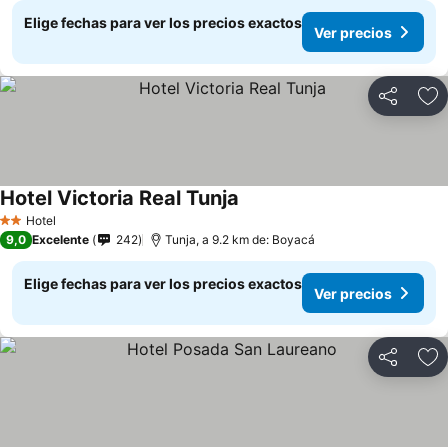
Elige fechas para ver los precios exactos
Ver precios
Compartir
Ag
Hotel Victoria Real Tunja
Hotel
2 Estrellas
9,0
Excelente
242
Tunja, a 9.2 km de: Boyacá
Elige fechas para ver los precios exactos
Ver precios
Compartir
Ag