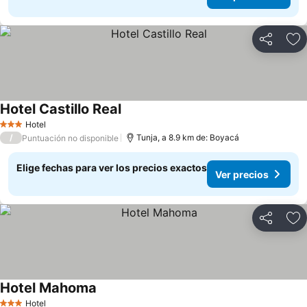
Compartir
Ag
Hotel Castillo Real
Hotel
3 Estrellas
/
Tunja, a 8.9 km de: Boyacá
Puntuación no disponible
Elige fechas para ver los precios exactos
Ver precios
Compartir
Ag
Hotel Mahoma
Hotel