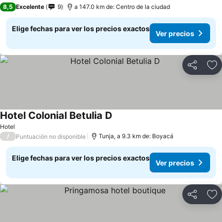
3 Estrellas
8,5
Excelente
9
a 147.0 km de: Centro de la ciudad
Elige fechas para ver los precios exactos
Ver precios
Compartir
Ag
Hotel Colonial Betulia D
Hotel
/
Tunja, a 9.3 km de: Boyacá
Puntuación no disponible
Elige fechas para ver los precios exactos
Ver precios
Compartir
Ag