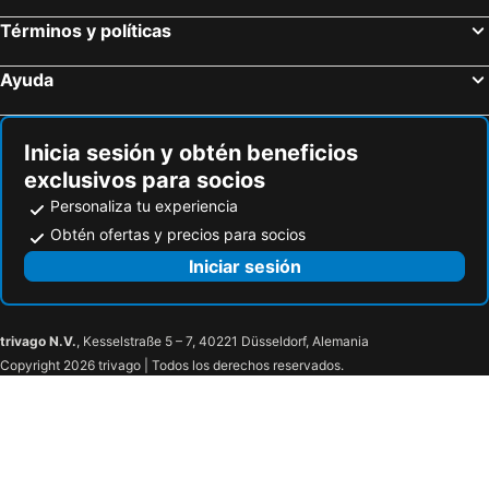
Hotel Pinzon Plaza
Aristo
Términos y políticas
Hotel Santino
Hotel Santuario
Hotel Colonial Tunja
Hotel Colonial Santa Barbara
Ayuda
Hotel San Francisco
Hotel Suite Imperial
hotel Mountain Dream Resort El Cocuy
Hotel Santa Teresa
Inicia sesión y obtén beneficios
Vittorio Casa
Pozo De Donato
exclusivos para socios
Buganvilla
Genazzano Hotel Boutique
Personaliza tu experiencia
CiMa
Hotel Gold Fenix J&b
Obtén ofertas y precios para socios
Hotel Girasol Tunja
Hotel Tunja Alejandria
Iniciar sesión
Hotel Oceta
Casa Real
Danarama
Villa Real Tunja
trivago N.V.
, Kesselstraße 5 – 7, 40221 Düsseldorf, Alemania
La Cabaña
La Casona 24 Horas
Copyright 2026 trivago | Todos los derechos reservados.
Alicante