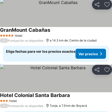
Compartir
Ag
GranMount Cabañas
Hotel
5 Estrellas
/
a 14.3 km de: Centro de la ciudad
Puntuación no disponible
Elige fechas para ver los precios exactos
Ver precios
Compartir
Ag
Hotel Colonial Santa Barbara
Hotel
3 Estrellas
/
Tunja, a 7.9 km de: Boyacá
Puntuación no disponible