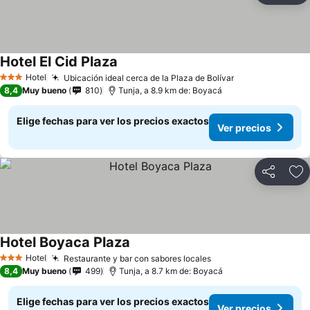
Hotel El Cid Plaza
Hotel
Ubicación ideal cerca de la Plaza de Bolívar
3 Estrellas
8,4
Muy bueno
810
Tunja, a 8.9 km de: Boyacá
Elige fechas para ver los precios exactos
Ver precios
Compartir
Ag
Hotel Boyaca Plaza
Hotel
Restaurante y bar con sabores locales
3 Estrellas
8,4
Muy bueno
499
Tunja, a 8.7 km de: Boyacá
Elige fechas para ver los precios exactos
Ver precios