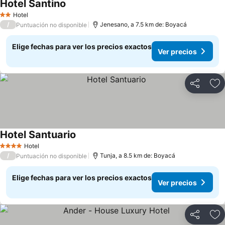
Hotel Santino
Hotel
2 Estrellas
/
Jenesano, a 7.5 km de: Boyacá
Puntuación no disponible
Elige fechas para ver los precios exactos
Ver precios
Compartir
Ag
Hotel Santuario
Hotel
4 Estrellas
/
Tunja, a 8.5 km de: Boyacá
Puntuación no disponible
Elige fechas para ver los precios exactos
Ver precios
Compartir
Ag