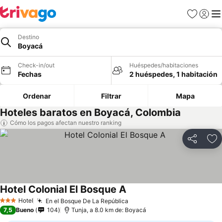
Favoritos
Iniciar 
Me
Destino
Boyacá
Check-in/out
Huéspedes/habitaciones
Fechas
2 huéspedes, 1 habitación
Ordenar
Filtrar
Mapa
Hoteles baratos en Boyacá, Colombia
Cómo los pagos afectan nuestro ranking
Compartir
Ag
Hotel Colonial El Bosque A
Hotel
En el Bosque De La República
3 Estrellas
7,5
Bueno
104
Tunja, a 8.0 km de: Boyacá