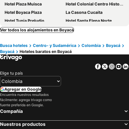
Hotel Plaza Muisca
Hotel Colonial Centro Historico
Hotel Boyaca Plaza
La Casona Cucaita
Hotel Tunja Preludio
Hotel Santa Elena Norte
La Gran Esquina
Hotel Diamond Luxury Tunja
Ver todos los alojamientos en Boyacá
Ayenda Bochica
Ayenda Balcon Real
Busca hoteles
Centro- y Sudamérica
Colombia
Boyacá
Hotel Boutique Iguaque Campestre Spa & Ecolodge
Florentina
Boyacá
Hoteles baratos en Boyacá
Hotel Hacienda Baza
Ayenda La Antigua
Hotel Castillo Real
Hotel Victoria Real Tunja
Facebook
Twitter
Insta
Yo
Hotel Posada San Laureano
Hotel Casa Loma
Elige tu país
Hotel Zafiro Express
Hotel San Ignacio Plaza
Ander - House Luxury Hotel
Hotel Mahoma
Agregar en Google
Encuentra nuestros resultados
Hotel Salamandra Tunja
Santiago Diaz Piedrahita
fácilmente: agrega trivago como
GranMount Cabañas
Hotel Colonial El Gran Fenix
fuente preferida en Google.
Compañía
Hotel GHR INTERNACIONAL
Hotel Colonial Betulia D
Hotel Campestre El Portón de Los Jeroglíficos
Bohemia Hotel
Nuestros productos