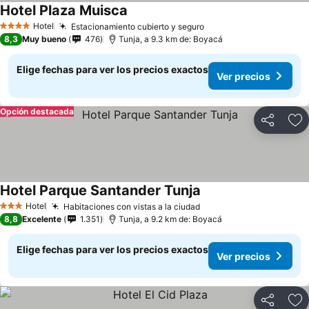
Hotel Plaza Muisca
Hotel
Estacionamiento cubierto y seguro
4 Estrellas
8,3
Muy bueno
476
Tunja, a 9.3 km de: Boyacá
Elige fechas para ver los precios exactos
Ver precios
Opción destacada
Compartir
Ag
Hotel Parque Santander Tunja
Hotel
Habitaciones con vistas a la ciudad
3 Estrellas
8,8
Excelente
1.351
Tunja, a 9.2 km de: Boyacá
Elige fechas para ver los precios exactos
Ver precios
Compartir
Ag