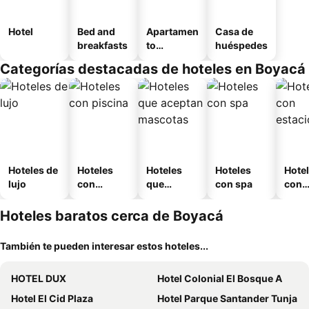
Hotel
Bed and
Apartamen
Casa de
breakfasts
to
huéspedes
amueblad
Categorías destacadas de hoteles en Boyacá
o
Hoteles de
Hoteles
Hoteles
Hoteles
Hote
lujo
con
que
con spa
con
piscina
aceptan
esta
mascotas
mien
Hoteles baratos cerca de Boyacá
También te pueden interesar estos hoteles...
HOTEL DUX
Hotel Colonial El Bosque A
Hotel El Cid Plaza
Hotel Parque Santander Tunja