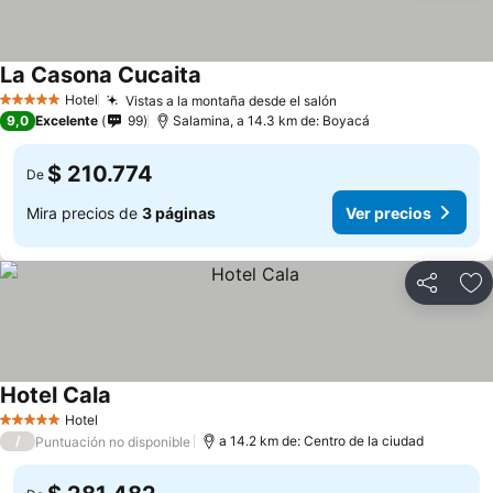
La Casona Cucaita
Hotel
Vistas a la montaña desde el salón
5 Estrellas
9,0
Excelente
99
Salamina, a 14.3 km de: Boyacá
$ 210.774
De
Mira precios de
3 páginas
Ver precios
Compartir
Ag
Hotel Cala
Hotel
5 Estrellas
/
a 14.2 km de: Centro de la ciudad
Puntuación no disponible