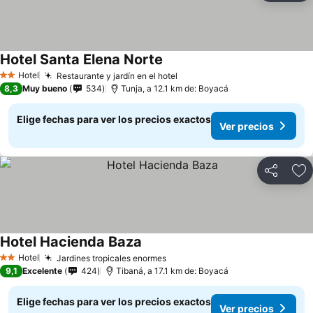
Hotel Santa Elena Norte
Hotel
Restaurante y jardín en el hotel
2 Estrellas
8,3
Muy bueno
534
Tunja, a 12.1 km de: Boyacá
Elige fechas para ver los precios exactos
Ver precios
Compartir
Ag
Hotel Hacienda Baza
Hotel
Jardines tropicales enormes
2 Estrellas
9,1
Excelente
424
Tibaná, a 17.1 km de: Boyacá
Elige fechas para ver los precios exactos
Ver precios