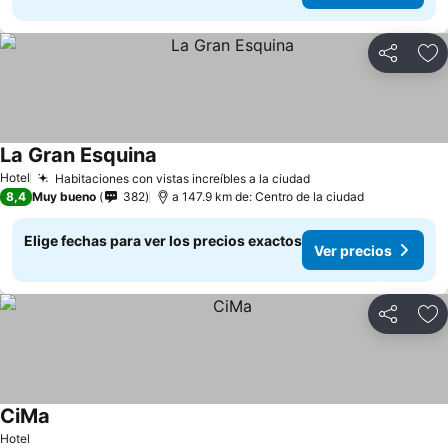
Compartir
Ag
La Gran Esquina
Hotel
Habitaciones con vistas increíbles a la ciudad
8,4
Muy bueno
382
a 147.9 km de: Centro de la ciudad
Elige fechas para ver los precios exactos
Ver precios
Compartir
Ag
CiMa
Hotel