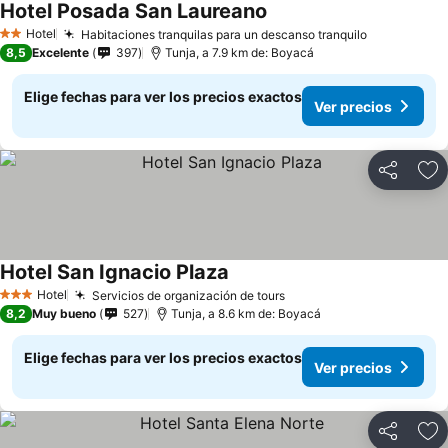
Hotel Posada San Laureano
Hotel
Habitaciones tranquilas para un descanso tranquilo
2 Estrellas
8,5
Excelente
397
Tunja, a 7.9 km de: Boyacá
Elige fechas para ver los precios exactos
Ver precios
Compartir
Ag
Hotel San Ignacio Plaza
Hotel
Servicios de organización de tours
3 Estrellas
8,2
Muy bueno
527
Tunja, a 8.6 km de: Boyacá
Elige fechas para ver los precios exactos
Ver precios
Compartir
Ag