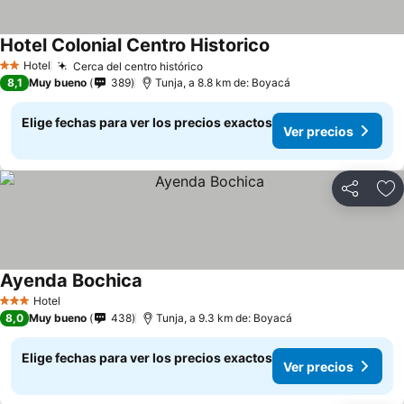
Hotel Colonial Centro Historico
Hotel
Cerca del centro histórico
2 Estrellas
8,1
Muy bueno
389
Tunja, a 8.8 km de: Boyacá
Elige fechas para ver los precios exactos
Ver precios
Compartir
Ag
Ayenda Bochica
Hotel
3 Estrellas
8,0
Muy bueno
438
Tunja, a 9.3 km de: Boyacá
Elige fechas para ver los precios exactos
Ver precios