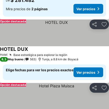
$ 281.482
De
Mira precios de
2 páginas
Ver precios
Opción destacada
Compartir
Ag
HOTEL DUX
Hotel
Base estratégica para explorar la región
8,3
Muy bueno
563
Tunja, a 8.8 km de: Boyacá
Elige fechas para ver los precios exactos
Ver precios
Opción destacada
Compartir
Ag