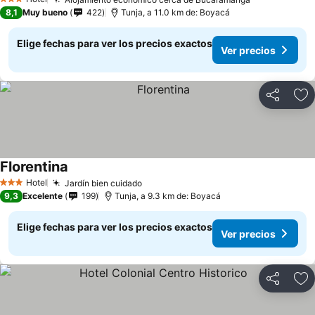
3 Estrellas
8,1
Muy bueno
422
Tunja, a 11.0 km de: Boyacá
Elige fechas para ver los precios exactos
Ver precios
Compartir
Ag
Florentina
Hotel
Jardín bien cuidado
3 Estrellas
9,3
Excelente
199
Tunja, a 9.3 km de: Boyacá
Elige fechas para ver los precios exactos
Ver precios
Compartir
Ag