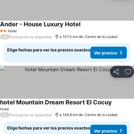
Ander - House Luxury Hotel
Hotel
2 Estrellas
/
a 147.0 km de: Centro de la ciudad
Puntuación no disponible
Elige fechas para ver los precios exactos
Ver precios
Compartir
Ag
hotel Mountain Dream Resort El Cocuy
Hotel
/
a 146.8 km de: Centro de la ciudad
Puntuación no disponible
Elige fechas para ver los precios exactos
Ver precios