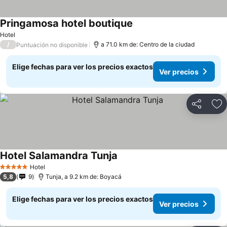
Pringamosa hotel boutique
Hotel
/
a 71.0 km de: Centro de la ciudad
Puntuación no disponible
Elige fechas para ver los precios exactos
Ver precios
Compartir
Ag
Hotel Salamandra Tunja
Hotel
5 Estrellas
5,8
9
Tunja, a 9.2 km de: Boyacá
Elige fechas para ver los precios exactos
Ver precios