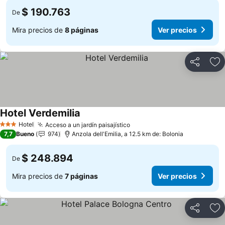
$ 190.763
De
Mira precios de
8 páginas
Ver precios
Compartir
Ag
Hotel Verdemilia
Ver precios
Hotel
Acceso a un jardín paisajístico
Ver precios
3 Estrellas
7,7
Bueno
974
Anzola dell'Emilia, a 12.5 km de: Bolonia
$ 248.894
De
Mira precios de
7 páginas
Ver precios
Compartir
Ag