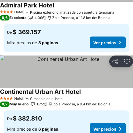
Admiral Park Hotel
Ver precios
Hotel
Piscina exterior climatizada con apertura temprana
Ver prec
4 Estrellas
8,6
Excelente
4.096
Zola Predosa, a 11.8 km de: Bolonia
$ 369.157
De
Mira precios de
8 páginas
Ver precios
Compartir
Ag
Continental Urban Art Hotel
Ver precios
Hotel
Gimnasio en el hotel
Ver precios
4 Estrellas
8,2
Muy bueno
1.752
Zola Predosa, a 9.4 km de: Bolonia
$ 382.810
De
Mira precios de
6 páginas
Ver precios