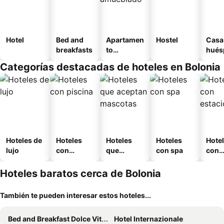
Hotel
Bed and
Apartamen
Hostel
Casa
breakfasts
to
hués
amueblad
Categorías destacadas de hoteles en Bolonia
o
Hoteles de
Hoteles
Hoteles
Hoteles
Hote
lujo
con
que
con spa
con
piscina
aceptan
esta
mascotas
mien
Hoteles baratos cerca de Bolonia
También te pueden interesar estos hoteles...
Bed and Breakfast Dolce Vita Bologna
Hotel Internazionale