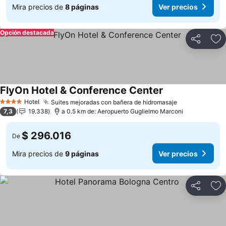
Mira precios de
8 páginas
Ver precios
Opción destacada
Compartir
Ag
FlyOn Hotel & Conference Center
Ver precios
Hotel
Suites mejoradas con bañera de hidromasaje
Ver precios
4 Estrellas
7,3
19.338
a 0.5 km de: Aeropuerto Guglielmo Marconi
$ 296.016
De
Mira precios de
9 páginas
Ver precios
Compartir
Ag