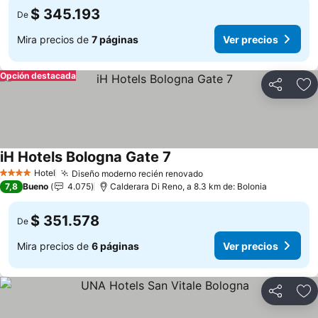
$ 345.193
De
Mira precios de
7 páginas
Ver precios
Opción destacada
Compartir
Ag
iH Hotels Bologna Gate 7
Ver precios
Hotel
Diseño moderno recién renovado
Ver precios
4 Estrellas
7,8
Bueno
4.075
Calderara Di Reno, a 8.3 km de: Bolonia
$ 351.578
De
Mira precios de
6 páginas
Ver precios
Compartir
Ag