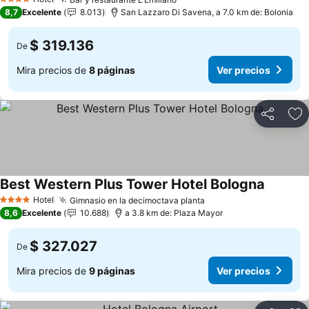
Ver precios
4 Estrellas
8,7
Excelente
8.013
San Lazzaro Di Savena, a 7.0 km de: Bolonia
$ 319.136
De
Mira precios de
8 páginas
Ver precios
Compartir
Ag
Best Western Plus Tower Hotel Bologna
Ver prec
Hotel
Gimnasio en la decimoctava planta
Ver precios
4 Estrellas
8,6
Excelente
10.688
a 3.8 km de: Plaza Mayor
$ 327.027
De
Mira precios de
9 páginas
Ver precios