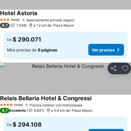
Hotel Astoria
Ver precios
Hotel
Aparcamiento privado seguro
Ver precios
3 Estrellas
6,7
7.548
a 1.2 km de: Plaza Mayor
$ 290.071
De
Mira precios de
9 páginas
Ver precios
Compartir
Ag
Relais Bellaria Hotel & Congressi
Ver precios
Hotel
Piscina exterior con hidromasaje
Ver precios
4 Estrellas
8,7
Excelente
6.841
a 5.4 km de: Plaza Mayor
$ 294.108
De