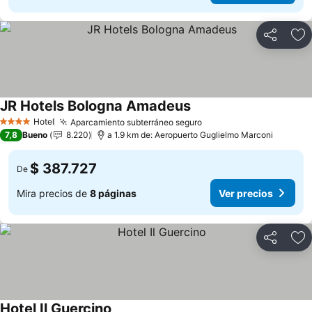
Compartir
Ag
JR Hotels Bologna Amadeus
Ver precios
Hotel
Aparcamiento subterráneo seguro
Ver precios
4 Estrellas
7,8
Bueno
8.220
a 1.9 km de: Aeropuerto Guglielmo Marconi
$ 387.727
De
Mira precios de
8 páginas
Ver precios
Compartir
Ag
Hotel Il Guercino