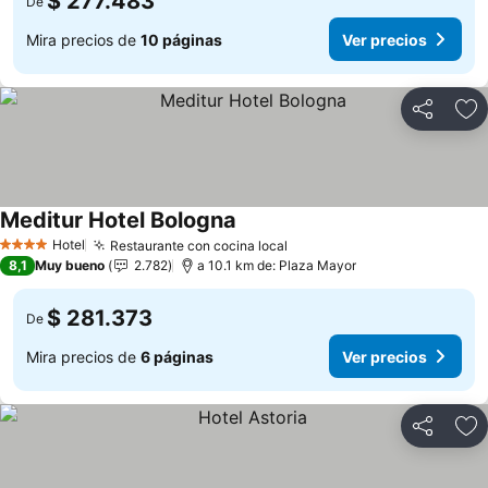
$ 277.483
De
Mira precios de
10 páginas
Ver precios
Compartir
Ag
Meditur Hotel Bologna
Ver precios
Hotel
Restaurante con cocina local
Ver precios
4 Estrellas
8,1
Muy bueno
2.782
a 10.1 km de: Plaza Mayor
$ 281.373
De
Mira precios de
6 páginas
Ver precios
Compartir
Ag