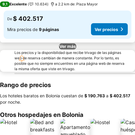
4 Estrellas
9,1
Excelente
10.634
a 2.2 km de: Plaza Mayor
$ 402.517
De
Mira precios de
9 páginas
Ver precios
Ver más
Los precios y la disponibilidad que recibe trivago de las páginas
web de reserva cambian de manera constante. Por lo tanto, es
posible que no siempre encuentres en una página web de reserva
la misma oferta que viste en trivago.
Rango de precios
Los hoteles baratos en Bolonia cuestan de
‎$ 190.763
a
‎$ 402.517
por noche.
Otros hospedajes en Bolonia