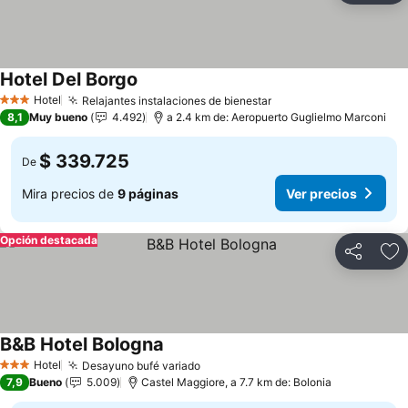
Hotel Del Borgo
Ver precios
Hotel
Relajantes instalaciones de bienestar
Ver precios
3 Estrellas
8,1
Muy bueno
4.492
a 2.4 km de: Aeropuerto Guglielmo Marconi
$ 339.725
De
Mira precios de
9 páginas
Ver precios
Opción destacada
Compartir
Ag
B&B Hotel Bologna
Ver precios
Hotel
Desayuno bufé variado
Ver precios
3 Estrellas
7,9
Bueno
5.009
Castel Maggiore, a 7.7 km de: Bolonia