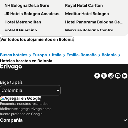
NH Bologna De La Gare
Royal Hotel Carlton
JR Hotels Bologna Amadeus
Meditur Hotel Bologna
Hotel Metropolitan
Hotel Panorama Bologna Centro
Hotel Il Guercino
Mercure Bologna Centro
Hotel Cavour
NH Bologna Villanova
Ver todos los alojamientos en Bolonia
Hotel Cosmopolitan Bologna
Hotel Astoria
Busca hoteles
Europa
Italia
Emilia-Romaña
Bolonia
Grand Hotel Elite
The Social Hub Bologna
Hoteles baratos en Bolonia
Hotel Maggiore
Starhotels Excelsior
Ostello Bello Bologna
UNA Hotels Bologna Fiera
Facebook
Twitter
Insta
Yo
Hotel & Meeting Centergross
Grand Hotel Majestic già Baglioni
Elige tu país
Smy Bologna Centrale
Best Western Plus Tower Hotel Bologna
FlyOn Hotel & Conference Center
Hotel San Donato - Bologna centro
Agregar en Google
Encuentra nuestros resultados
The Sydney Hotel
Savoia Hotel Regency
fácilmente: agrega trivago como
Relais Bellaria Hotel & Congressi
Phi Hotel Bologna
fuente preferida en Google.
Compañía
Hotel Astor
Living Place Hotel