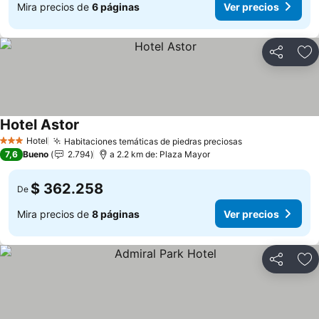
Mira precios de
6 páginas
Ver precios
Compartir
Ag
Hotel Astor
Ver precios
Hotel
Habitaciones temáticas de piedras preciosas
Ver precios
3 Estrellas
7,6
Bueno
2.794
a 2.2 km de: Plaza Mayor
$ 362.258
De
Mira precios de
8 páginas
Ver precios
Compartir
Ag