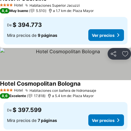
Ver precios
Hotel
Habitaciones Superior Jacuzzi
Ver precios
4 Estrellas
8,4
Muy bueno
5.510
a 1.7 km de: Plaza Mayor
$ 394.773
De
Mira precios de
9 páginas
Ver precios
Compartir
Ag
Hotel Cosmopolitan Bologna
Ver precios
Hotel
Habitaciones con bañera de hidromasaje
Ver precios
4 Estrellas
8,6
Excelente
17.818
a 5.4 km de: Plaza Mayor
$ 397.599
De
Mira precios de
7 páginas
Ver precios