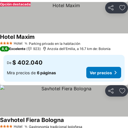
Opción destacada
Compartir
Ag
Hotel Maxim
Ver precios
Hotel
Parking privado en la habitación
Ver precios
4 Estrellas
8,6
Excelente
923
Anzola dell'Emilia, a 16.7 km de: Bolonia
$ 402.040
De
Mira precios de
6 páginas
Ver precios
Compartir
Ag
Savhotel Fiera Bologna
Ver precios
Hotel
Gastronomía tradicional boloñesa
Ver precios