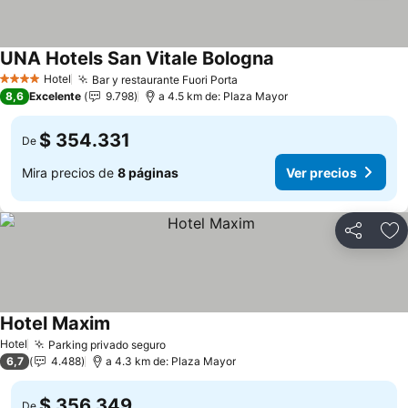
UNA Hotels San Vitale Bologna
Ver precios
Hotel
Bar y restaurante Fuori Porta
Ver precios
4 Estrellas
8,6
Excelente
9.798
a 4.5 km de: Plaza Mayor
$ 354.331
De
Mira precios de
8 páginas
Ver precios
Compartir
Ag
Hotel Maxim
Ver precios
Hotel
Parking privado seguro
Ver precios
6,7
4.488
a 4.3 km de: Plaza Mayor
$ 356.349
De