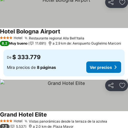
Compartir
Ag
Hotel Bologna Airport
Ver precios
Hotel
Restaurante regional Alla Bell'Italia
Ver precios
4 Estrellas
8,2
Muy bueno
11.691
a 2.9 km de: Aeropuerto Guglielmo Marconi
$ 333.779
De
Mira precios de
8 páginas
Ver precios
Compartir
Ag
Grand Hotel Elite
Ver precios
Hotel
Vistas panorámicas desde la terraza de la azotea
Ver preci
4 Estrellas
7,2
5.537
a 2.0 km de: Plaza Mayor