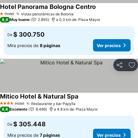
Hotel Panorama Bologna Centro
Ver precios
Hotel
Vistas panorámicas de Bolonia
Ver precios
1 Estrellas
8,4
Muy bueno
2.893
a 0.3 km de: Plaza Mayor
$ 300.750
De
Mira precios de
8 páginas
Ver precios
Compartir
Ag
Mitico Hotel & Natural Spa
Ver precios
Hotel
Restaurante y bar Papylla
Ver precios
4 Estrellas
8,6
Excelente
8.466
a 4.8 km de: Plaza Mayor
$ 305.448
De
Mira precios de
7 páginas
Ver precios