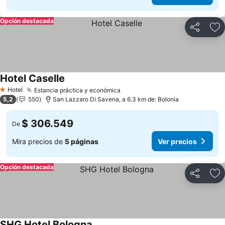
Opción destacada
Compartir
Ag
Hotel Caselle
Ver precios
Hotel
Estancia práctica y económica
Ver precios
1 Estrellas
5,2
550
San Lazzaro Di Savena, a 6.3 km de: Bolonia
$ 306.549
De
Mira precios de
5 páginas
Ver precios
Opción destacada
Compartir
Ag
SHG Hotel Bologna