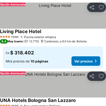
Opción destacada
Compartir
Ag
Living Place Hotel
Ver precios
Hotel
Piscina exterior olímpica
Ver precios
4 Estrellas
8,4
Muy bueno
12.775
Castenaso, a 6.0 km de: Bolonia
$ 318.402
De
Mira precios de
10 páginas
Ver precios
Opción destacada
Compartir
Ag
UNA Hotels Bologna San Lazzaro
Ver precios
Hotel
Bar y restaurante L'Emiliano