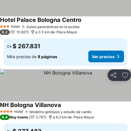
Hotel Palace Bologna Centro
Ver precios
Hotel
Suites panorámicas en la azotea
Ver precios
3 Estrellas
6,2
10.827
a 0.3 km de: Plaza Mayor
$ 267.831
De
Mira precios de
8 páginas
Ver precios
Compartir
Ag
NH Bologna Villanova
Ver precios
Hotel
Moderno gimnasio y estudio de cardio
Ver precios
4 Estrellas
8,4
Muy bueno
5.767
a 6.2 km de: Plaza Mayor