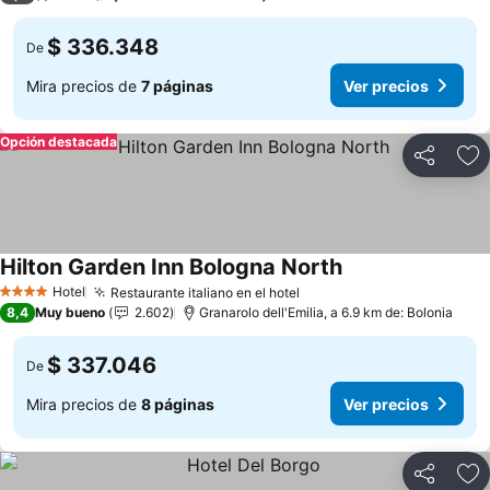
$ 336.348
De
Mira precios de
7 páginas
Ver precios
Opción destacada
Compartir
Ag
Hilton Garden Inn Bologna North
Ver precios
Hotel
Restaurante italiano en el hotel
Ver precios
4 Estrellas
8,4
Muy bueno
2.602
Granarolo dell'Emilia, a 6.9 km de: Bolonia
$ 337.046
De
Mira precios de
8 páginas
Ver precios
Compartir
Ag