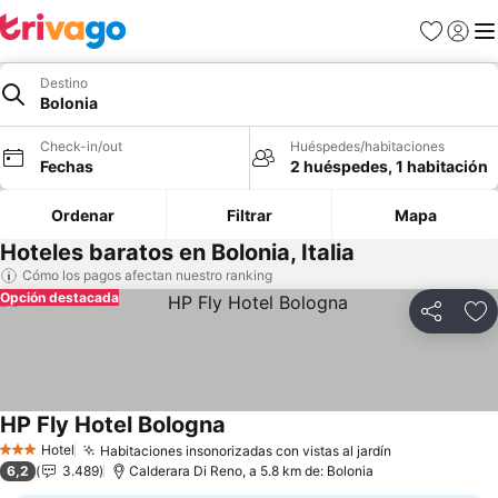
Favoritos
Iniciar 
Me
Destino
Bolonia
Check-in/out
Huéspedes/habitaciones
Fechas
2 huéspedes, 1 habitación
Ordenar
Filtrar
Mapa
Hoteles baratos en Bolonia, Italia
Cómo los pagos afectan nuestro ranking
Opción destacada
Compartir
Ag
HP Fly Hotel Bologna
Ver precios
Hotel
Habitaciones insonorizadas con vistas al jardín
Ver precios
3 Estrellas
6,2
3.489
Calderara Di Reno, a 5.8 km de: Bolonia