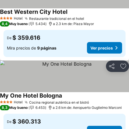
Best Western City Hotel
Ver precios
Hotel
Restaurante tradicional en el hotel
Ver precios
4 Estrellas
8,4
Muy bueno
5.434
a 2.3 km de: Plaza Mayor
$ 359.616
De
Mira precios de
9 páginas
Ver precios
Compartir
Ag
My One Hotel Bologna
Ver precios
Hotel
Cocina regional auténtica en el bistró
Ver precios
4 Estrellas
8,3
Muy bueno
6.453
a 2.6 km de: Aeropuerto Guglielmo Marconi
$ 360.313
De