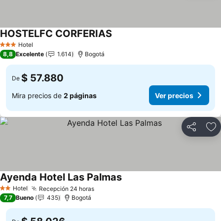
HOSTELFC CORFERIAS
Hotel
3 Estrellas
8,8
Excelente
1.614
Bogotá
$ 57.880
De
Mira precios de
2 páginas
Ver precios
Compartir
Ag
Ayenda Hotel Las Palmas
Hotel
Recepción 24 horas
2 Estrellas
7,7
Bueno
435
Bogotá