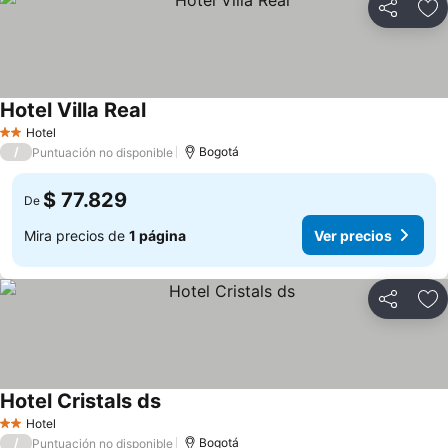
Compartir
Ag
Hotel Villa Real
Hotel
2 Estrellas
/
Bogotá
Puntuación no disponible
$ 77.829
De
Mira precios de
1 página
Ver precios
Compartir
Ag
Hotel Cristals ds
Hotel
2 Estrellas
/
Bogotá
Puntuación no disponible