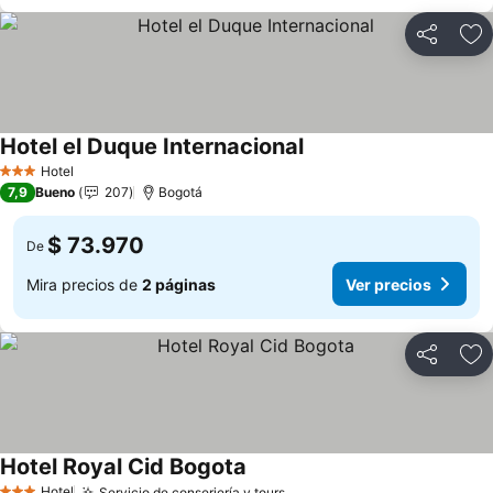
Compartir
Ag
Hotel el Duque Internacional
Hotel
3 Estrellas
7,9
Bueno
207
Bogotá
$ 73.970
De
Mira precios de
2 páginas
Ver precios
Compartir
Ag
Hotel Royal Cid Bogota
Hotel
Servicio de conserjería y tours