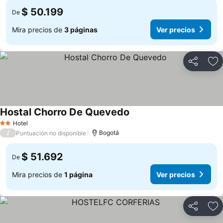
$ 50.199
De
Mira precios de
3 páginas
Ver precios
Compartir
Ag
Hostal Chorro De Quevedo
Hotel
2 Estrellas
/
Bogotá
Puntuación no disponible
$ 51.692
De
Mira precios de
1 página
Ver precios
Compartir
Ag