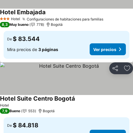
Hotel Embajada
Hotel
Configuraciones de habitaciones para familias
3 Estrellas
8,3
Muy bueno
778
Bogotá
$ 83.544
De
Mira precios de
3 páginas
Ver precios
Compartir
Ag
Hotel Suite Centro Bogotá
Hotel
7,9
Bueno
553
Bogotá
$ 84.818
De