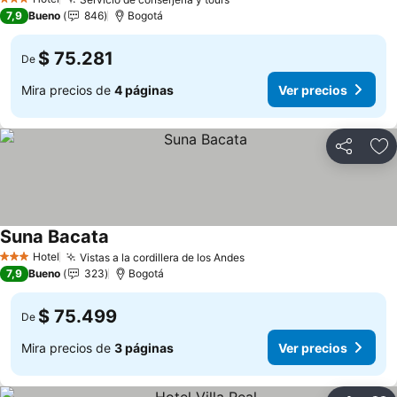
3 Estrellas
7,9
Bueno
846
Bogotá
$ 75.281
De
Mira precios de
4 páginas
Ver precios
Compartir
Ag
Suna Bacata
Hotel
Vistas a la cordillera de los Andes
3 Estrellas
7,9
Bueno
323
Bogotá
$ 75.499
De
Mira precios de
3 páginas
Ver precios