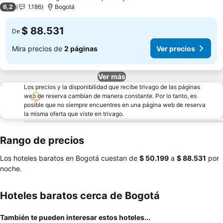
3 Estrellas
6,2
1.186
Bogotá
$ 88.531
De
Mira precios de
2 páginas
Ver precios
Ver más
Los precios y la disponibilidad que recibe trivago de las páginas
web de reserva cambian de manera constante. Por lo tanto, es
posible que no siempre encuentres en una página web de reserva
la misma oferta que viste en trivago.
Rango de precios
Los hoteles baratos en Bogotá cuestan de
‎$ 50.199
a
‎$ 88.531
por
noche.
Hoteles baratos cerca de Bogotá
También te pueden interesar estos hoteles...