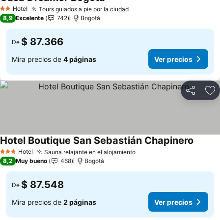
Hotel
Tours guiados a pie por la ciudad
2 Estrellas
8,9
Excelente
742
Bogotá
$ 87.366
De
Mira precios de
4 páginas
Ver precios
Compartir
Ag
Hotel Boutique San Sebastián Chapinero
Hotel
Sauna relajante en el alojamiento
3 Estrellas
8,2
Muy bueno
468
Bogotá
$ 87.548
De
Mira precios de
2 páginas
Ver precios