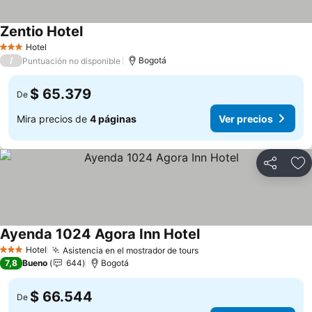
Zentio Hotel
Hotel
3 Estrellas
/
Bogotá
Puntuación no disponible
$ 65.379
De
Mira precios de
4 páginas
Ver precios
Compartir
Ag
Ayenda 1024 Agora Inn Hotel
Hotel
Asistencia en el mostrador de tours
3 Estrellas
7,8
Bueno
644
Bogotá
$ 66.544
De