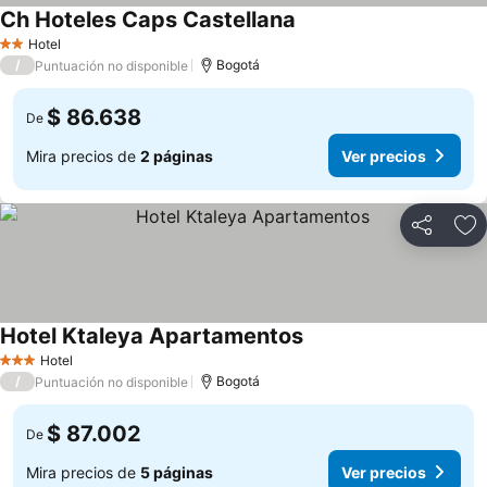
Ch Hoteles Caps Castellana
Hotel
2 Estrellas
/
Bogotá
Puntuación no disponible
$ 86.638
De
Mira precios de
2 páginas
Ver precios
Compartir
Ag
Hotel Ktaleya Apartamentos
Hotel
3 Estrellas
/
Bogotá
Puntuación no disponible
$ 87.002
De
Mira precios de
5 páginas
Ver precios