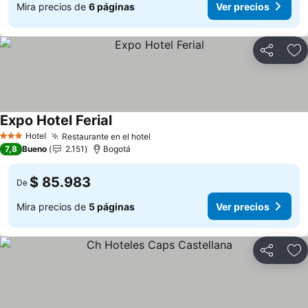
Mira precios de
6 páginas
Ver precios
Compartir
Ag
Expo Hotel Ferial
Hotel
Restaurante en el hotel
3 Estrellas
7,8
Bueno
2.151
Bogotá
$ 85.983
De
Mira precios de
5 páginas
Ver precios
Compartir
Ag