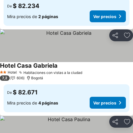
$ 82.234
De
Mira precios de
2 páginas
Ver precios
Compartir
Ag
Hotel Casa Gabriela
Hotel
Habitaciones con vistas a la ciudad
2 Estrellas
7,2
606
Bogotá
$ 82.671
De
Mira precios de
4 páginas
Ver precios
Compartir
Ag