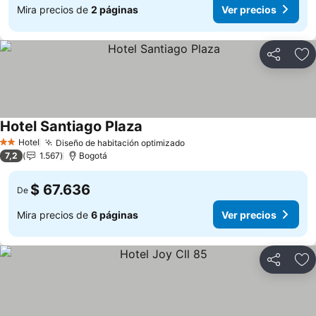
Mira precios de
2 páginas
Ver precios
Compartir
Ag
Hotel Santiago Plaza
Hotel
Diseño de habitación optimizado
2 Estrellas
7,2
1.567
Bogotá
$ 67.636
De
Mira precios de
6 páginas
Ver precios
Compartir
Ag