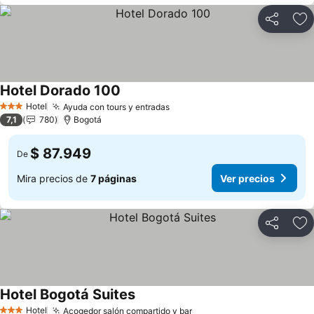
Compartir
Ag
Hotel Dorado 100
Hotel
Ayuda con tours y entradas
3 Estrellas
7,1
780
Bogotá
$ 87.949
De
Mira precios de
7 páginas
Ver precios
Compartir
Ag
Hotel Bogotá Suites
Hotel
Acogedor salón compartido y bar