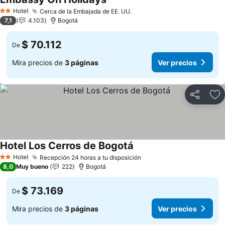
Hotel
Cerca de la Embajada de EE. UU.
2 Estrellas
7,1
4.103
Bogotá
$ 70.112
De
Mira precios de
3 páginas
Ver precios
Compartir
Ag
Hotel Los Cerros de Bogotá
Hotel
Recepción 24 horas a tu disposición
2 Estrellas
8,0
Muy bueno
222
Bogotá
$ 73.169
De
Mira precios de
3 páginas
Ver precios