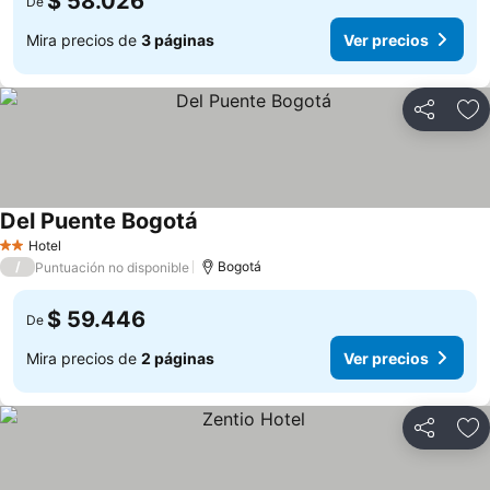
$ 58.026
De
Mira precios de
3 páginas
Ver precios
Compartir
Ag
Del Puente Bogotá
Hotel
2 Estrellas
/
Bogotá
Puntuación no disponible
$ 59.446
De
Mira precios de
2 páginas
Ver precios
Compartir
Ag