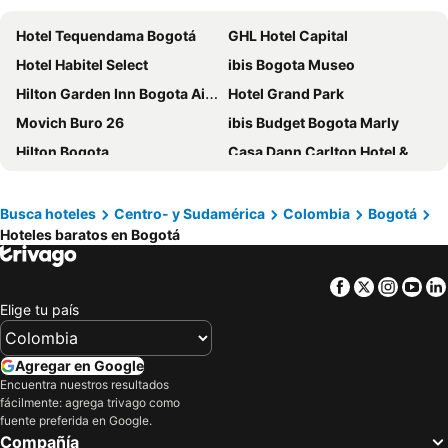
Hotel Tequendama Bogotá
GHL Hotel Capital
Hotel Habitel Select
ibis Bogota Museo
Hilton Garden Inn Bogota Airport
Hotel Grand Park
Movich Buro 26
ibis Budget Bogota Marly
Hilton Bogota
Casa Dann Carlton Hotel & Spa
Hotel Dann Carlton Bogota
Tequendama Suites Bogota
Sonesta Hotel Bogota
Hotel Dann Avenida 19
Busca hoteles
Centro- y Sudamérica
Colombia
Bogotá
Hoteles baratos en Bogotá
NH Bogotá Urban 26 Royal
Hotel Habitel Prime
Cosmos 100 Hotel & Centro de Convenciones - Hoteles Cosmos
Hotel Distrito ZF
Facebook
Twitter
Insta
Yo
Exe Bacata 95
Hotel Santiago Plaza
Elige tu país
Hotel Estelar Suites Jones
Hotel B3 Virrey
Grand Hyatt Bogota
Hotel Santa Barbara Real
Agregar en Google
Hotel Estelar La Fontana
Hotel Boutique Feria Internacional
Encuentra nuestros resultados
fácilmente: agrega trivago como
Hemma Bogotá Chapinero Premium Suites Hotel
City Express Junior by Marriott Bogota Aeropuerto
fuente preferida en Google.
Compañía
Hotel Casa Gabriela
Wyndham Bogota