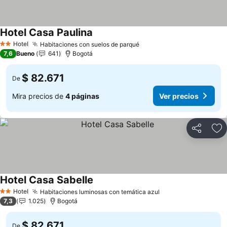
Hotel Casa Paulina
Hotel
Habitaciones con suelos de parqué
2 Estrellas
7,6
Bueno
641
Bogotá
$ 82.671
De
Mira precios de
4 páginas
Ver precios
Compartir
Ag
Hotel Casa Sabelle
Hotel
Habitaciones luminosas con temática azul
2 Estrellas
7,3
1.025
Bogotá
$ 82.671
De