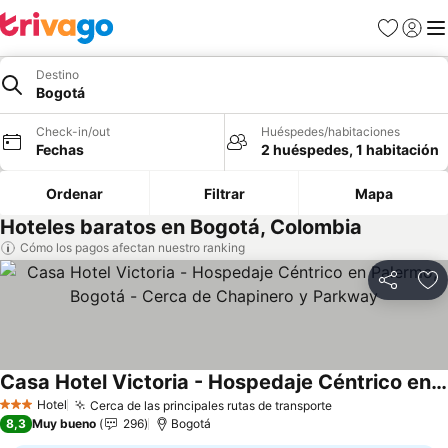
Favoritos
Iniciar 
Me
Destino
Bogotá
Check-in/out
Huéspedes/habitaciones
Fechas
2 huéspedes, 1 habitación
Ordenar
Filtrar
Mapa
Hoteles baratos en Bogotá, Colombia
Cómo los pagos afectan nuestro ranking
Compartir
Ag
Casa Hotel Victoria - Hospedaje Céntrico en Palermo, Bogotá - Cerca de Chapinero y Parkway
Hotel
Cerca de las principales rutas de transporte
3 Estrellas
8,3
Muy bueno
296
Bogotá