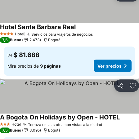
Hotel Santa Barbara Real
Hotel
Servicios para viajeros de negocios
4 Estrellas
7,5
Bueno
2.473
Bogotá
$ 81.688
De
Mira precios de
9 páginas
Ver precios
Compartir
Ag
A Bogota On Holidays by Open - HOTEL
Hotel
Terraza en la azotea con vistas a la ciudad
3 Estrellas
7,5
Bueno
3.095
Bogotá