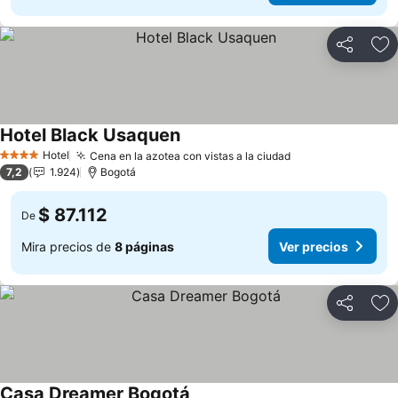
Compartir
Ag
Hotel Black Usaquen
Hotel
Cena en la azotea con vistas a la ciudad
4 Estrellas
7,2
1.924
Bogotá
$ 87.112
De
Mira precios de
8 páginas
Ver precios
Compartir
Ag
Casa Dreamer Bogotá