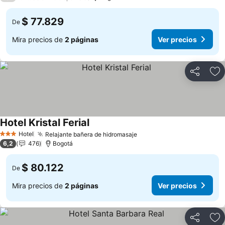
$ 77.829
De
Mira precios de
2 páginas
Ver precios
Compartir
Ag
Hotel Kristal Ferial
Hotel
Relajante bañera de hidromasaje
3 Estrellas
6,2
476
Bogotá
$ 80.122
De
Mira precios de
2 páginas
Ver precios
Compartir
Ag