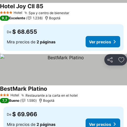
Hotel Joy Cll 85
Hotel
Spa y centro de bienestar
4 Estrellas
9,2
Excelente
1.238
Bogotá
$ 68.655
De
Mira precios de
2 páginas
Ver precios
Compartir
Ag
BestMark Platino
Hotel
Restaurante a la carta en el hotel
3 Estrellas
7,7
Bueno
1.590
Bogotá
$ 69.966
De
Mira precios de
2 páginas
Ver precios