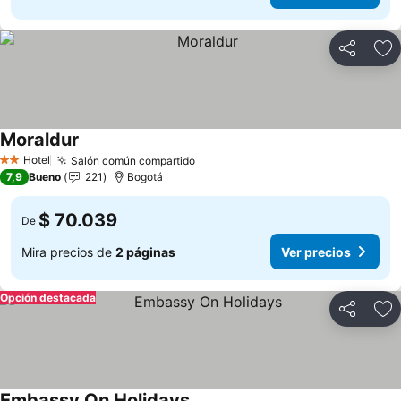
Compartir
Ag
Moraldur
Hotel
Salón común compartido
2 Estrellas
7,9
Bueno
221
Bogotá
$ 70.039
De
Mira precios de
2 páginas
Ver precios
Opción destacada
Compartir
Ag
Embassy On Holidays