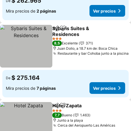
$ 262.965
De
Mira precios de
2 páginas
Ver precios
Sybaris Suites &
Compartir
Agregar a favoritos
Residences
Ver precios
3 Estrellas
8,5
Excelente
371
Juan Dolio, a 18.7 km de: Boca Chica
Restaurante y bar Cohoba junto a la piscina
V
$ 275.164
De
Mira precios de
7 páginas
Ver precios
Hotel Zapata
Compartir
Agregar a favoritos
Ver precios
3 Estrellas
7,7
Bueno
1.463
Junto a la playa
Cerca del Aeropuerto Las Américas
Ver pre