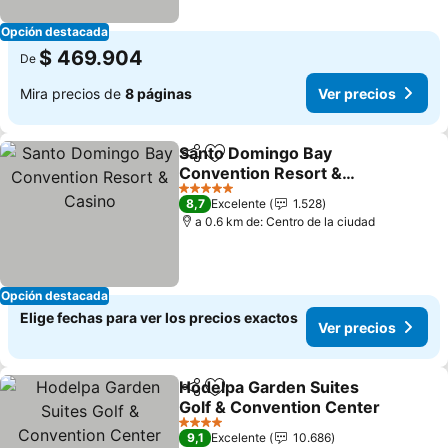
Opción destacada
$ 469.904
De
Mira precios de
8 páginas
Ver precios
Santo Domingo Bay
Compartir
Agregar a favoritos
Convention Resort &
Casino
Ver precios
5 Estrellas
8,7
Excelente
1.528
a 0.6 km de: Centro de la ciudad
Opción destacada
Elige fechas para ver los precios exactos
Ver precios
Hodelpa Garden Suites
Compartir
Agregar a favoritos
Golf & Convention Center
Ver precios
4 Estrellas
9,1
Excelente
10.686