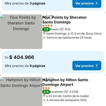
Mira precios de
3 páginas
Ver precios
Four Points by Sheraton
Compartir
Agregar a favoritos
Santo Domingo
Ver precios
4 Estrellas
7,6
Bueno
912
Santo Domingo, a 10.5 km de: Boca Chica
Servicio de habitaciones 24 horas
Ver pre
$ 404.966
De
Mira precios de
8 páginas
Ver precios
Hampton by Hilton Santo
Compartir
Agregar a favoritos
Domingo Airport
Ver precios
3 Estrellas
8,9
Excelente
4.039
a 6.2 km de: Centro de la ciudad
A minutos del aeropuerto SDQ
Ver precio