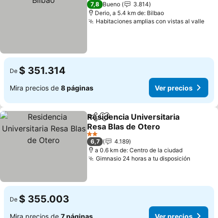
3 Estrellas
7,8
Bueno
3.814
Derio, a 5.4 km de: Bilbao
Habitaciones amplias con vistas al valle
Ver
$ 351.314
De
Mira precios de
8 páginas
Ver precios
Residencia Universitaria
Compartir
Agregar a favoritos
Resa Blas de Otero
Ver precios
2 Estrellas
6,7
4.189
a 0.6 km de: Centro de la ciudad
Gimnasio 24 horas a tu disposición
Ver pre
$ 355.003
De
Mira precios de
7 páginas
Ver precios