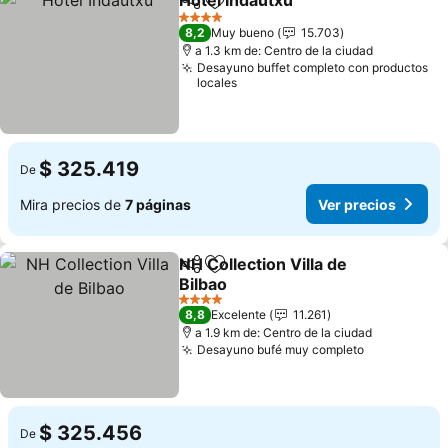
Hotel Indautxu
Compartir
Agregar a favoritos
Ver precios
4 Estrellas
8,2
Muy bueno
15.703
a 1.3 km de: Centro de la ciudad
Desayuno buffet completo con productos
locales
$ 325.419
De
Mira precios de
7 páginas
Ver precios
NH Collection Villa de
Compartir
Agregar a favoritos
Bilbao
Ver precios
4 Estrellas
8,8
Excelente
11.261
a 1.9 km de: Centro de la ciudad
Desayuno bufé muy completo
Ver precio
$ 325.456
De