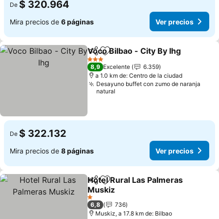
$ 320.964
De
Mira precios de
6 páginas
Ver precios
Voco Bilbao - City By Ihg
Compartir
Agregar a favoritos
V
3 Estrellas
8,9
Excelente
6.359
a 1.0 km de: Centro de la ciudad
Desayuno buffet con zumo de naranja
natural
$ 322.132
De
Mira precios de
8 páginas
Ver precios
Hotel Rural Las Palmeras
Compartir
Agregar a favoritos
Muskiz
Ver precios
1 Estrellas
6,8
736
Muskiz, a 17.8 km de: Bilbao