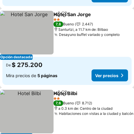
Hotel San Jorge
Compartir
Agregar a favoritos
Ver precio
2 Estrellas
7,8
Bueno
2.447
Santurtzi, a 11.7 km de: Bilbao
Desayuno buffet variado y completo
Ver pr
Opción destacada
$ 275.200
De
Mira precios de
5 páginas
Ver precios
Hotel Bilbi
Compartir
Agregar a favoritos
Ver precios
2 Estrellas
7,6
Bueno
8.712
a 0.3 km de: Centro de la ciudad
Habitaciones con vistas a la ciudad y balcón