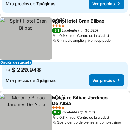
Mira precios de
7 páginas
Ver precios
Spirit Hotel Gran Bilbao
Compartir
Agregar a favoritos
Ver
4 Estrellas
9,1
Excelente
30.820
a 0.9 km de: Centro de la ciudad
Gimnasio amplio y bien equipado
Ver prec
Opción destacada
$ 229.948
De
Mira precios de
4 páginas
Ver precios
Mercure Bilbao Jardines
Compartir
Agregar a favoritos
De Albia
Ver precios
4 Estrellas
8,7
Excelente
9.712
a 0.8 km de: Centro de la ciudad
Spa y centro de bienestar completísimo
Ver 