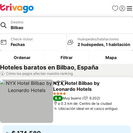
Favoritos
Iniciar 
Me
Destino
Bilbao
Check-in/out
Huéspedes/habitaciones
Fechas
2 huéspedes, 1 habitación
Ordenar
Filtrar
Mapa
Hoteles baratos en Bilbao, España
Cómo los pagos afectan nuestro ranking
NYX Hotel Bilbao by
Compartir
Agregar a favoritos
Leonardo Hotels
Ver precios
4 Estrellas
8,4
Muy bueno
9.202
a 0.3 km de: Centro de la ciudad
Ubicación ideal en el casco antiguo
Ver pr