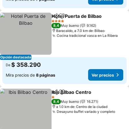
Hotel Puerta de Bilbao
Compartir
Agregar a favoritos
Ver 
4 Estrellas
8,4
Muy bueno
9.162
Baracaldo, a 7.0 km de: Bilbao
Cocina tradicional vasca en La Ribera
Ver p
Opción destacada
$ 358.290
De
Mira precios de
8 páginas
Ver precios
Ibis Bilbao Centro
Compartir
Agregar a favoritos
Ver prec
1 Estrellas
8,4
Muy bueno
16.271
a 1.0 km de: Centro de la ciudad
Desayuno buffet variado y completo
Ver pr