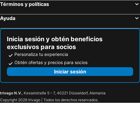
Términos y políticas
Basque Boutique
Axel Hotel Bilbao - Adults Only
Meliá Bilbao
The Artist Grand Hotel of Art
Ayuda
Sercotel Ayala
Petit Palace Arana
NH Bilbao Deusto
Bilder Boutique Hotel
Inicia sesión y obtén beneficios
Catalonia Gran Vía Bilbao
Palacio Urgoiti
exclusivos para socios
Residencia Universitaria Resa San Mamés
Hotel Carlton
Personaliza tu experiencia
BYPILLOW Bilbo
Hotel Artxanda
Obtén ofertas y precios para socios
Victorooms
Room Select Bilbao
Iniciar sesión
Radisson Collection Bilbao
Bilbao Art Lodge
Hotel Seminario Bilbao
Hospedium Hotel Sky Blu Sondika
trivago N.V.
, Kesselstraße 5 – 7, 40221 Düsseldorf, Alemania
Hotel Igeretxe
Travelodge Bilbao Sestao
Copyright 2026 trivago | Todos los derechos reservados.