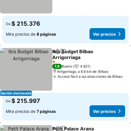
$ 215.376
De
Mira precios de
8 páginas
Ver precios
Ibis Budget Bilbao
Compartir
Agregar a favoritos
Arrigorriaga
Ver precios
1 Estrellas
7,6
Bueno
4.821
Arrigorriaga, a 6.6 km de: Bilbao
Acceso fácil a las atracciones de Bilbao
Ver
Opción destacada
$ 215.997
De
Mira precios de
7 páginas
Ver precios
Petit Palace Arana