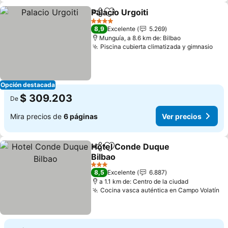
Palacio Urgoiti
Compartir
Agregar a favoritos
Ver precios
4 Estrellas
8,9
Excelente
5.269
Munguía, a 8.6 km de: Bilbao
Piscina cubierta climatizada y gimnasio
Ver
Opción destacada
$ 309.203
De
Mira precios de
6 páginas
Ver precios
Hotel Conde Duque
Compartir
Agregar a favoritos
Bilbao
Ver precios
3 Estrellas
8,5
Excelente
6.887
a 1.1 km de: Centro de la ciudad
Cocina vasca auténtica en Campo Volatín
Ve