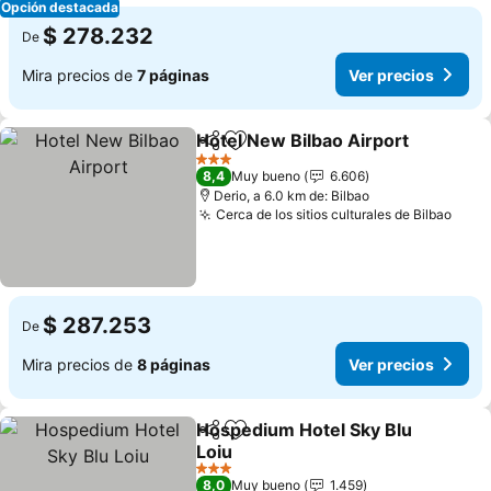
Opción destacada
$ 278.232
De
Mira precios de
7 páginas
Ver precios
Hotel New Bilbao Airport
Compartir
Agregar a favoritos
V
3 Estrellas
8,4
Muy bueno
6.606
Derio, a 6.0 km de: Bilbao
Cerca de los sitios culturales de Bilbao
Ver 
$ 287.253
De
Mira precios de
8 páginas
Ver precios
Hospedium Hotel Sky Blu
Compartir
Agregar a favoritos
Loiu
Ver precios
3 Estrellas
8,0
Muy bueno
1.459