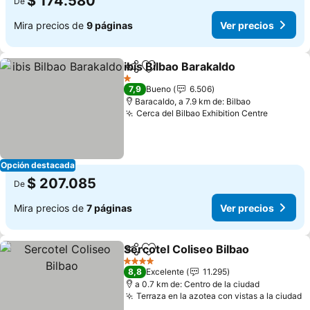
$ 174.580
De
Mira precios de
9 páginas
Ver precios
ibis Bilbao Barakaldo
Compartir
Agregar a favoritos
Ver p
1 Estrellas
7,9
Bueno
6.506
Baracaldo, a 7.9 km de: Bilbao
Cerca del Bilbao Exhibition Centre
Ver pre
Opción destacada
$ 207.085
De
Mira precios de
7 páginas
Ver precios
Sercotel Coliseo Bilbao
Compartir
Agregar a favoritos
Ver
4 Estrellas
8,8
Excelente
11.295
a 0.7 km de: Centro de la ciudad
Terraza en la azotea con vistas a la ciudad
V