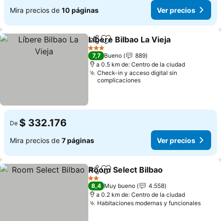
Mira precios de
10 páginas
Ver precios
Líbere Bilbao La Vieja
Compartir
Agregar a favoritos
Ver 
3 Estrellas
7,7
Bueno
889
a 0.5 km de: Centro de la ciudad
Check-in y acceso digital sin
complicaciones
$ 332.176
De
Mira precios de
7 páginas
Ver precios
Room Select Bilbao
Compartir
Agregar a favoritos
Ver pre
2 Estrellas
8,4
Muy bueno
4.558
a 0.2 km de: Centro de la ciudad
Habitaciones modernas y funcionales
Ver p