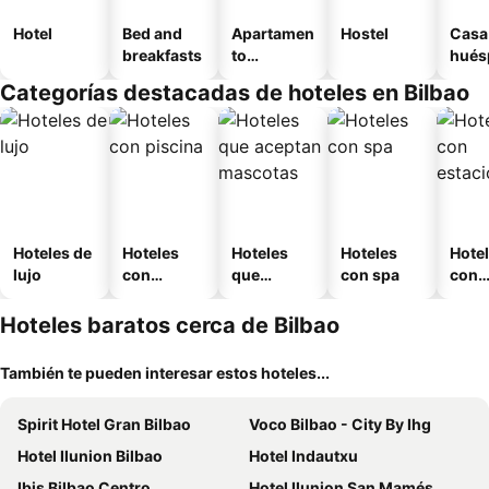
Hotel
Bed and
Apartamen
Hostel
Casa
breakfasts
to
hués
amueblad
Categorías destacadas de hoteles en Bilbao
o
Hoteles de
Hoteles
Hoteles
Hoteles
Hote
lujo
con
que
con spa
con
piscina
aceptan
esta
mascotas
mien
Hoteles baratos cerca de Bilbao
También te pueden interesar estos hoteles...
Spirit Hotel Gran Bilbao
Voco Bilbao - City By Ihg
Hotel Ilunion Bilbao
Hotel Indautxu
Ibis Bilbao Centro
Hotel Ilunion San Mamés