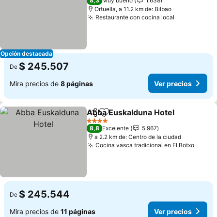
8,3
Muy bueno
1.638
Ortuella, a 11.2 km de: Bilbao
Restaurante con cocina local
Ver precios
Opción destacada
$ 245.507
De
Mira precios de
8 páginas
Ver precios
Abba Euskalduna Hotel
Compartir
Agregar a favoritos
Ver
4 Estrellas
8,8
Excelente
5.967
a 2.2 km de: Centro de la ciudad
Cocina vasca tradicional en El Botxo
Ver pr
$ 245.544
De
Mira precios de
11 páginas
Ver precios