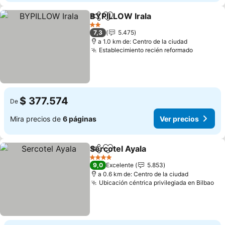
BYPILLOW Irala
Compartir
Agregar a favoritos
Ver precio
2 Estrellas
7,3
5.475
a 1.0 km de: Centro de la ciudad
Establecimiento recién reformado
Ver prec
$ 377.574
De
Mira precios de
6 páginas
Ver precios
Sercotel Ayala
Compartir
Agregar a favoritos
Ver precios
4 Estrellas
9,0
Excelente
5.853
a 0.6 km de: Centro de la ciudad
Ubicación céntrica privilegiada en Bilbao
Ve