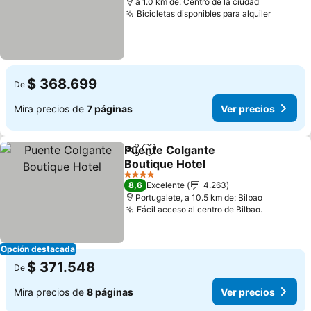
a 1.0 km de: Centro de la ciudad
Bicicletas disponibles para alquiler
Ver pre
$ 368.699
De
Mira precios de
7 páginas
Ver precios
Puente Colgante
Compartir
Agregar a favoritos
Boutique Hotel
Ver precios
4 Estrellas
8,6
Excelente
4.263
Portugalete, a 10.5 km de: Bilbao
Fácil acceso al centro de Bilbao.
Ver preci
Opción destacada
$ 371.548
De
Mira precios de
8 páginas
Ver precios