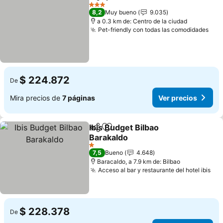
Compartir
Agregar a favoritos
Ver prec
3 Estrellas
8,2
Muy bueno
9.035
a 0.3 km de: Centro de la ciudad
Pet-friendly con todas las comodidades
Ver
$ 224.872
De
Mira precios de
7 páginas
Ver precios
Ibis Budget Bilbao
Compartir
Agregar a favoritos
Barakaldo
Ver precios
1 Estrellas
7,5
Bueno
4.648
Baracaldo, a 7.9 km de: Bilbao
Acceso al bar y restaurante del hotel ibis
Ver
$ 228.378
De