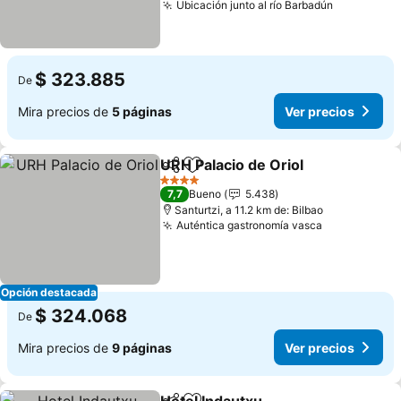
Ubicación junto al río Barbadún
Ver preci
$ 323.885
De
Mira precios de
5 páginas
Ver precios
URH Palacio de Oriol
Compartir
Agregar a favoritos
Ver p
4 Estrellas
7,7
Bueno
5.438
Santurtzi, a 11.2 km de: Bilbao
Auténtica gastronomía vasca
Ver precios
Opción destacada
$ 324.068
De
Mira precios de
9 páginas
Ver precios