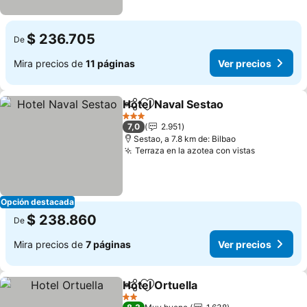
$ 236.705
De
Mira precios de
11 páginas
Ver precios
Hotel Naval Sestao
Compartir
Agregar a favoritos
Ver pre
3 Estrellas
7,0
2.951
Sestao, a 7.8 km de: Bilbao
Terraza en la azotea con vistas
Ver preci
Opción destacada
$ 238.860
De
Mira precios de
7 páginas
Ver precios
Hotel Ortuella
Compartir
Agregar a favoritos
Ver precios
2 Estrellas