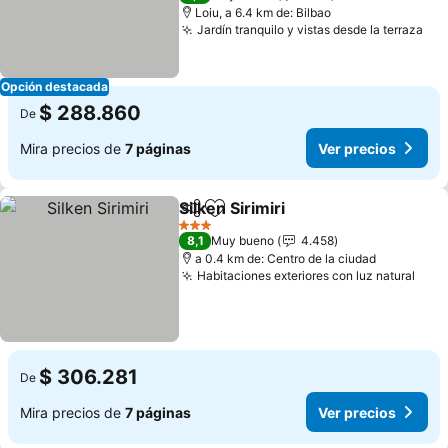
Loiu, a 6.4 km de: Bilbao
Jardín tranquilo y vistas desde la terraza
Ver
Opción destacada
$ 288.860
De
Mira precios de
7 páginas
Ver precios
Silken Sirimiri
Compartir
Agregar a favoritos
Ver precios
3 Estrellas
8,1
Muy bueno
4.458
a 0.4 km de: Centro de la ciudad
Habitaciones exteriores con luz natural
Ver 
$ 306.281
De
Mira precios de
7 páginas
Ver precios