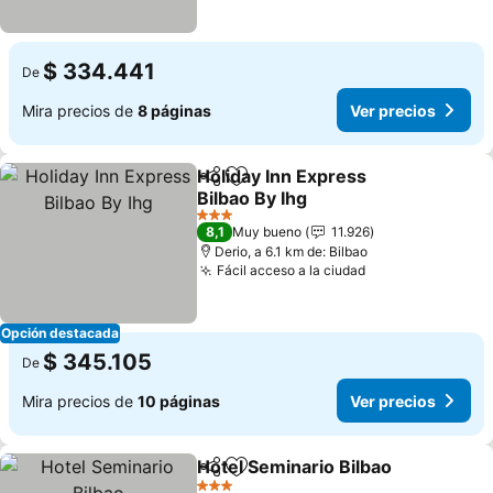
$ 334.441
De
Mira precios de
8 páginas
Ver precios
Holiday Inn Express
Compartir
Agregar a favoritos
Bilbao By Ihg
Ver precios
3 Estrellas
8,1
Muy bueno
11.926
Derio, a 6.1 km de: Bilbao
Fácil acceso a la ciudad
Ver precios
Opción destacada
$ 345.105
De
Mira precios de
10 páginas
Ver precios
Hotel Seminario Bilbao
Compartir
Agregar a favoritos
Ver