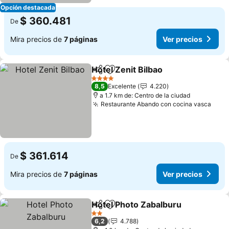
Opción destacada
$ 360.481
De
Mira precios de
7 páginas
Ver precios
Hotel Zenit Bilbao
Compartir
Agregar a favoritos
Ver prec
4 Estrellas
8,5
Excelente
4.220
a 1.7 km de: Centro de la ciudad
Restaurante Abando con cocina vasca
Ver 
$ 361.614
De
Mira precios de
7 páginas
Ver precios
Hotel Photo Zabalburu
Compartir
Agregar a favoritos
Ver
2 Estrellas
6,2
4.788