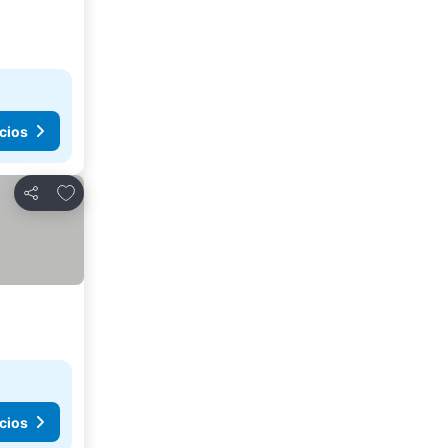
cios
Agregar a favoritos
Compartir
cios