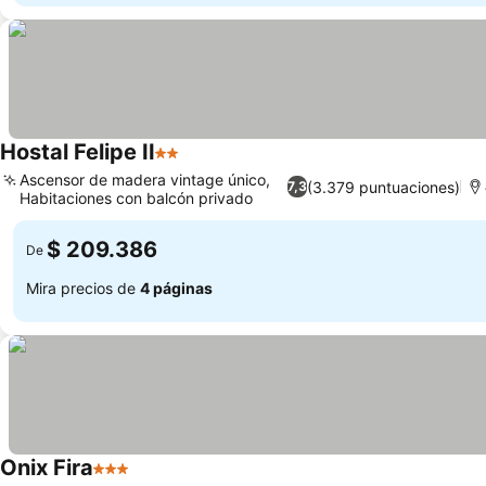
Hostal Felipe II
2 Estrellas
Ascensor de madera vintage único,
(3.379 puntuaciones)
7,3
Habitaciones con balcón privado
$ 209.386
De
Mira precios de
4 páginas
Onix Fira
3 Estrellas