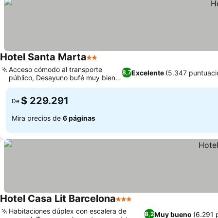
Hotel Santa Marta
2 Estrellas
Acceso cómodo al transporte
Excelente
(5.347 puntuaci
8,7
público, Desayuno bufé muy bien
valorado
$ 229.291
De
Mira precios de
6 páginas
Hotel Casa Lit Barcelona
3 Estrellas
Habitaciones dúplex con escalera de
Muy bueno
(6.291 
8,2