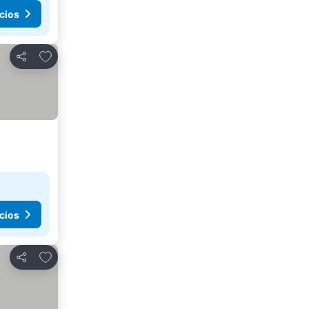
cios
Agregar a favoritos
Compartir
cios
Agregar a favoritos
Compartir