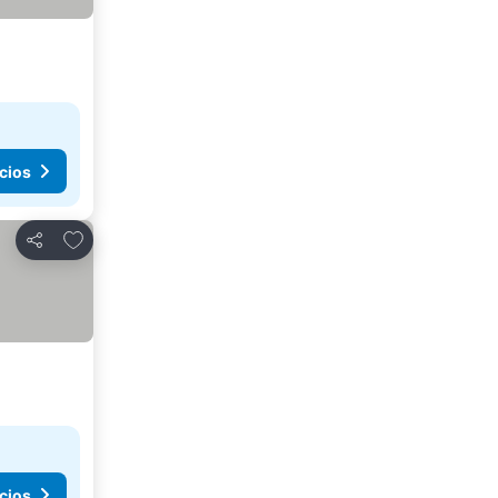
cios
Agregar a favoritos
Compartir
cios