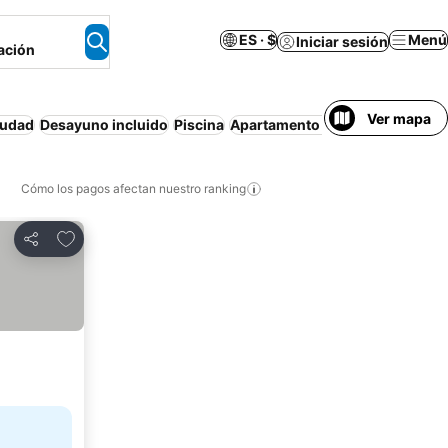
ES · $
Menú
Iniciar sesión
ación
Ver mapa
iudad
Desayuno incluido
Piscina
Apartamento amueblado
Cance
Cómo los pagos afectan nuestro ranking
Agregar a favoritos
Compartir