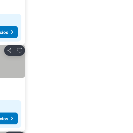
cios
Agregar a favoritos
Compartir
cios