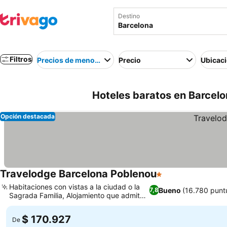
Destino
Filtros
Precios de menor a mayor
Precio
Ubicac
Hoteles baratos en Barcel
Opción destacada
Travelodge Barcelona Poblenou
1 Estrellas
Habitaciones con vistas a la ciudad o la
Bueno
(16.780 punt
7,8
Sagrada Familia, Alojamiento que admite
mascotas
$ 170.927
De