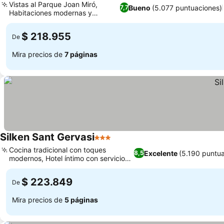
Vistas al Parque Joan Miró,
Bueno
(5.077 puntuaciones)
7,7
Habitaciones modernas y
renovadas
$ 218.955
De
Mira precios de
7 páginas
Silken Sant Gervasi
3 Estrellas
Cocina tradicional con toques
Excelente
(5.190 puntu
8,5
modernos, Hotel íntimo con servicio
personalizado
$ 223.849
De
Mira precios de
5 páginas