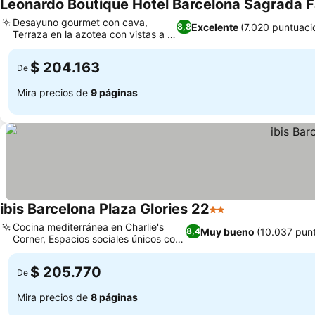
Leonardo Boutique Hotel Barcelona Sagrada F
Desayuno gourmet con cava,
Excelente
(7.020 puntuaci
8,8
Terraza en la azotea con vistas a la
ciudad
$ 204.163
De
Mira precios de
9 páginas
ibis Barcelona Plaza Glories 22
2 Estrellas
Cocina mediterránea en Charlie's
Muy bueno
(10.037 pun
8,4
Corner, Espacios sociales únicos con
actividades
$ 205.770
De
Mira precios de
8 páginas