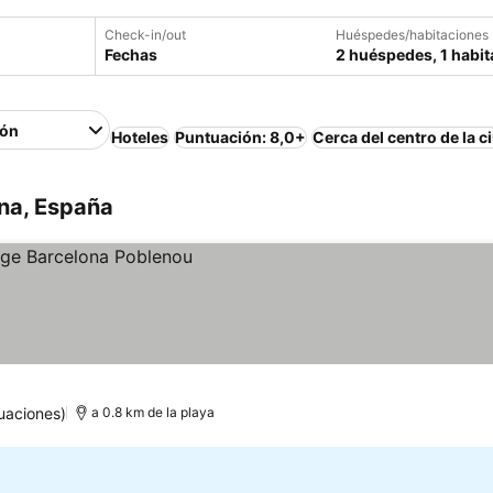
Check-in/out
Huéspedes/habitaciones
Fechas
2 huéspedes, 1 habit
ión
Hoteles
Puntuación: 8,0+
Cerca del centro de la c
ona, España
uaciones)
a 0.8 km de la playa