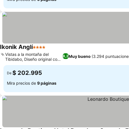
Ikonik Anglí
4 Estrellas
Vistas a la montaña del
Muy bueno
(3.294 puntuacione
8,2
Tibidabo, Diseño original con
grafitis
$ 202.995
De
Mira precios de
9 páginas