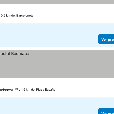
 0.5 km de: Barceloneta
Ver pre
aciones)
a 1.6 km de: Plaza España
Ver pre