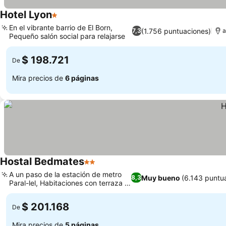
Hotel Lyon
1 Estrellas
En el vibrante barrio de El Born,
(1.756 puntuaciones)
7,3
a
Pequeño salón social para relajarse
$ 198.721
De
Mira precios de
6 páginas
Hostal Bedmates
2 Estrellas
A un paso de la estación de metro
Muy bueno
(6.143 puntu
8,3
Paral-lel, Habitaciones con terraza y
balcón
$ 201.168
De
Mira precios de
5 páginas