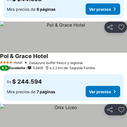
Mira precios de
6 páginas
Ver precios
Compartir
Ag
Pol & Grace Hotel
Hotel
Desayuno buffet fresco y regional
4 Estrellas
8,5
Excelente
5.649
a 2.2 km de: Sagrada Familia
$ 244.594
De
Mira precios de
7 páginas
Ver precios
Compartir
Ag