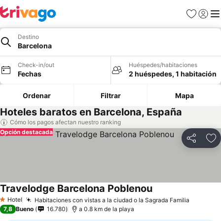
Favoritos
Iniciar 
Me
Destino
Barcelona
Check-in/out
Huéspedes/habitaciones
Fechas
2 huéspedes, 1 habitación
Ordenar
Filtrar
Mapa
Hoteles baratos en Barcelona, España
Cómo los pagos afectan nuestro ranking
Opción destacada
Compartir
Ag
Travelodge Barcelona Poblenou
Hotel
Habitaciones con vistas a la ciudad o la Sagrada Familia
1 Estrellas
7,8
Bueno
16.780
a 0.8 km de la playa