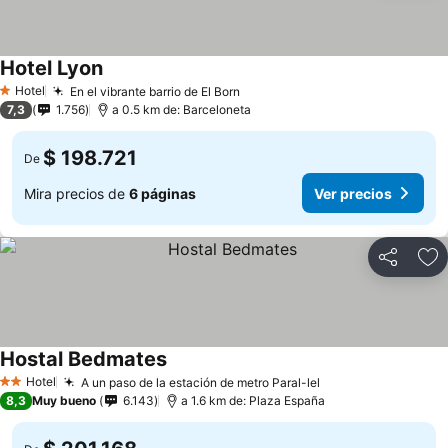
Hotel Lyon
Hotel
En el vibrante barrio de El Born
1 Estrellas
7,3
1.756
a 0.5 km de: Barceloneta
$ 198.721
De
Mira precios de
6 páginas
Ver precios
Compartir
Ag
Hostal Bedmates
Hotel
A un paso de la estación de metro Paral-lel
2 Estrellas
8,3
Muy bueno
6.143
a 1.6 km de: Plaza España