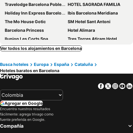
Travelodge Barcelona Poblenou
HOTEL SAGRADA FAMILIA
Holiday Inn Express Barcelona - City 22@ By Ihg
Ibis Barcelona Meridiana
The Mo House Gotic
SM Hotel Sant Antoni
Barcelona Princess
Hotel Alimara
Ilunion Les Corts Spa
Tres Torres Atiram Hotel
Barcelo Sants
Ramblas Hotel
Ver todos los alojamientos en Barcelona
SM Hotel Teatre Auditori
htop BCN City #htopEnjoy
Busca hoteles
Europa
España
Cataluña
Sallés Hotel Pere IV
Hotel Cortes Rambla
Hoteles baratos en Barcelona
BYPILLOW Mothern
Hotel SB Diagonal Zero
Hotel Balmoral
Hotel Sant Pau
Facebook
Twitter
Insta
Yo
Hotel Continental Barcelona
Hotel SB Icaria
Hotel Best Aranea
Hostal Felipe II
Agregar en Google
Catalonia Park Putxet
Barcelo Raval
Encuentra nuestros resultados
fácilmente: agrega trivago como
Eurostars Cristal Palace
NH Sants Barcelona
fuente preferida en Google.
Pensión San Ramón
Naitly Barcelona Poblenou
Compañía