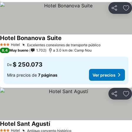
Compartir
Ag
Hotel Bonanova Suite
Hotel
Excelentes conexiones de transporte público
3 Estrellas
8,4
Muy bueno
1.702
a 3.0 km de: Camp Nou
$ 250.073
De
Mira precios de
7 páginas
Ver precios
Compartir
Ag
Hotel Sant Agustí
Hotel
Antiguo convento histórico