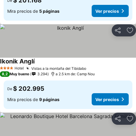
$ 201.168
De
Mira precios de
5 páginas
Ver precios
Compartir
Ag
Ikonik Anglí
Hotel
Vistas a la montaña del Tibidabo
4 Estrellas
8,2
Muy bueno
3.294
a 2.5 km de: Camp Nou
$ 202.995
De
Mira precios de
9 páginas
Ver precios
Compartir
Ag