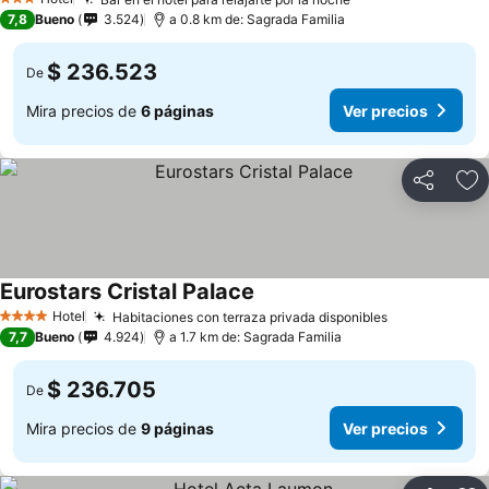
3 Estrellas
7,8
Bueno
3.524
a 0.8 km de: Sagrada Familia
$ 236.523
De
Mira precios de
6 páginas
Ver precios
Compartir
Ag
Eurostars Cristal Palace
Hotel
Habitaciones con terraza privada disponibles
4 Estrellas
7,7
Bueno
4.924
a 1.7 km de: Sagrada Familia
$ 236.705
De
Mira precios de
9 páginas
Ver precios