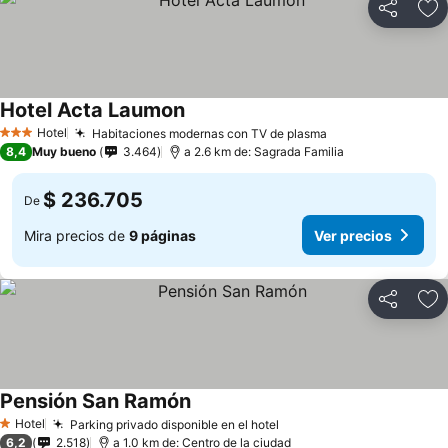
Compartir
Ag
Hotel Acta Laumon
Hotel
Habitaciones modernas con TV de plasma
3 Estrellas
8,4
Muy bueno
3.464
a 2.6 km de: Sagrada Familia
$ 236.705
De
Mira precios de
9 páginas
Ver precios
Compartir
Ag
Pensión San Ramón
Hotel
Parking privado disponible en el hotel
1 Estrellas
6,2
2.518
a 1.0 km de: Centro de la ciudad