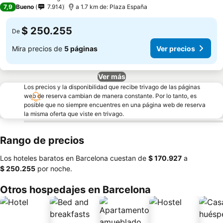
3 Estrellas
7,9
Bueno
7.914
a 1.7 km de: Plaza España
$ 250.255
De
Mira precios de
5 páginas
Ver precios
Ver más
Los precios y la disponibilidad que recibe trivago de las páginas
web de reserva cambian de manera constante. Por lo tanto, es
posible que no siempre encuentres en una página web de reserva
la misma oferta que viste en trivago.
Rango de precios
Los hoteles baratos en Barcelona cuestan de
‎$ 170.927
a
‎$ 250.255
por noche.
Otros hospedajes en Barcelona