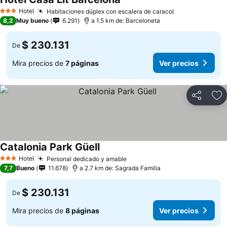
Hotel
Habitaciones dúplex con escalera de caracol
3 Estrellas
8,2
Muy bueno
6.291
a 1.5 km de: Barceloneta
$ 230.131
De
Mira precios de
7 páginas
Ver precios
Compartir
Ag
Catalonia Park Güell
Hotel
Personal dedicado y amable
3 Estrellas
7,7
Bueno
11.678
a 2.7 km de: Sagrada Familia
$ 230.131
De
Mira precios de
8 páginas
Ver precios