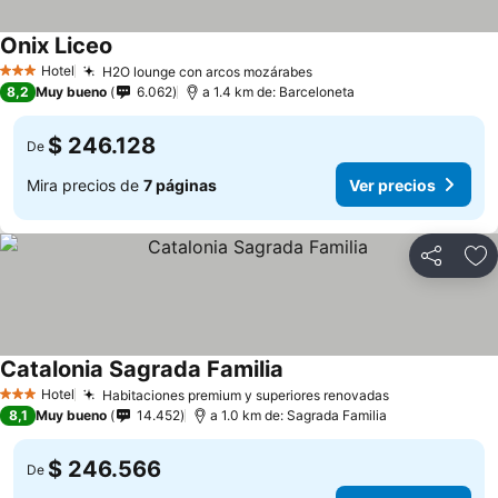
Onix Liceo
Hotel
H2O lounge con arcos mozárabes
3 Estrellas
8,2
Muy bueno
6.062
a 1.4 km de: Barceloneta
$ 246.128
De
Mira precios de
7 páginas
Ver precios
Compartir
Ag
Catalonia Sagrada Familia
Hotel
Habitaciones premium y superiores renovadas
3 Estrellas
8,1
Muy bueno
14.452
a 1.0 km de: Sagrada Familia
$ 246.566
De