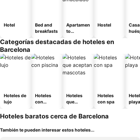
Hotel
Bed and
Apartamen
Hostel
Casa
breakfasts
to
hués
amueblad
Categorías destacadas de hoteles en
o
Barcelona
Hoteles de
Hoteles
Hoteles
Hoteles
Hotel
lujo
con
que
con spa
play
piscina
aceptan
mascotas
Hoteles baratos cerca de Barcelona
También te pueden interesar estos hoteles...