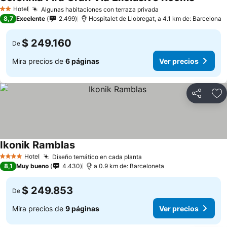
Hotel
Algunas habitaciones con terraza privada
2 Estrellas
8,7
Excelente
2.499
Hospitalet de Llobregat, a 4.1 km de: Barcelona
$ 249.160
De
Mira precios de
6 páginas
Ver precios
Compartir
Ag
Ikonik Ramblas
Hotel
Diseño temático en cada planta
4 Estrellas
8,1
Muy bueno
4.430
a 0.9 km de: Barceloneta
$ 249.853
De
Mira precios de
9 páginas
Ver precios