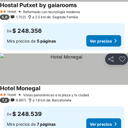
Hostal Putxet by gaiarooms
Hotel
Reformado con tecnología moderna
2 Estrellas
5,8
1.702
a 2.5 km de: Sagrada Familia
$ 248.356
De
Mira precios de
5 páginas
Ver precios
Compartir
Ag
Hotel Monegal
Hotel
Vistas panorámicas a la plaza y la ciudad
2 Estrellas
7,2
6.967
a 1.8 km de: Barceloneta
$ 248.539
De
Mira precios de
7 páginas
Ver precios