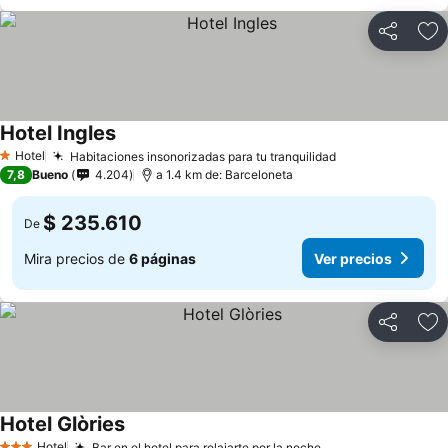
Compartir
Ag
Hotel Ingles
Hotel
Habitaciones insonorizadas para tu tranquilidad
1 Estrellas
7,8
Bueno
4.204
a 1.4 km de: Barceloneta
$ 235.610
De
Mira precios de
6 páginas
Ver precios
Compartir
Ag
Hotel Glòries
Hotel
Bar en el hotel para relajarte por la noche