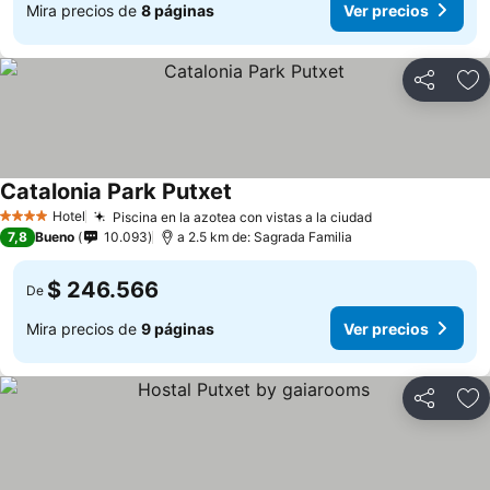
Mira precios de
8 páginas
Ver precios
Compartir
Ag
Catalonia Park Putxet
Hotel
Piscina en la azotea con vistas a la ciudad
4 Estrellas
7,8
Bueno
10.093
a 2.5 km de: Sagrada Familia
$ 246.566
De
Mira precios de
9 páginas
Ver precios
Compartir
Ag