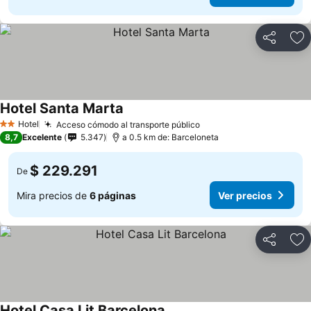
Compartir
Ag
Hotel Santa Marta
Hotel
Acceso cómodo al transporte público
2 Estrellas
8,7
Excelente
5.347
a 0.5 km de: Barceloneta
$ 229.291
De
Mira precios de
6 páginas
Ver precios
Compartir
Ag
Hotel Casa Lit Barcelona