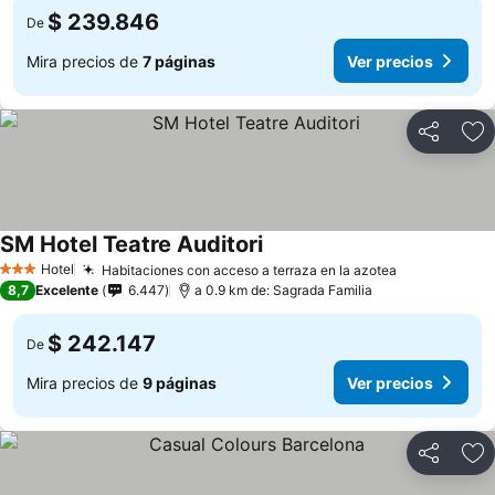
$ 239.846
De
Mira precios de
7 páginas
Ver precios
Compartir
Ag
SM Hotel Teatre Auditori
Hotel
Habitaciones con acceso a terraza en la azotea
3 Estrellas
8,7
Excelente
6.447
a 0.9 km de: Sagrada Familia
$ 242.147
De
Mira precios de
9 páginas
Ver precios
Compartir
Ag