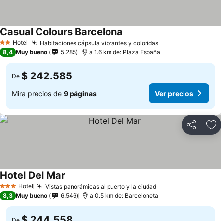
Casual Colours Barcelona
Hotel
Habitaciones cápsula vibrantes y coloridas
2 Estrellas
8,4
Muy bueno
5.285
a 1.6 km de: Plaza España
$ 242.585
De
Mira precios de
9 páginas
Ver precios
Compartir
Ag
Hotel Del Mar
Hotel
Vistas panorámicas al puerto y la ciudad
3 Estrellas
8,3
Muy bueno
6.546
a 0.5 km de: Barceloneta
$ 244.558
De