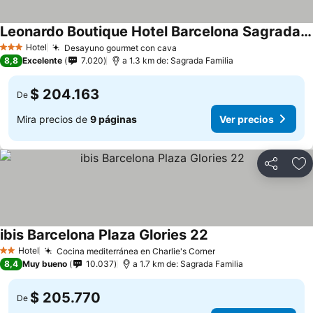
Leonardo Boutique Hotel Barcelona Sagrada Familia
Hotel
Desayuno gourmet con cava
3 Estrellas
8,8
Excelente
7.020
a 1.3 km de: Sagrada Familia
$ 204.163
De
Mira precios de
9 páginas
Ver precios
Compartir
Ag
ibis Barcelona Plaza Glories 22
Hotel
Cocina mediterránea en Charlie's Corner
2 Estrellas
8,4
Muy bueno
10.037
a 1.7 km de: Sagrada Familia
$ 205.770
De