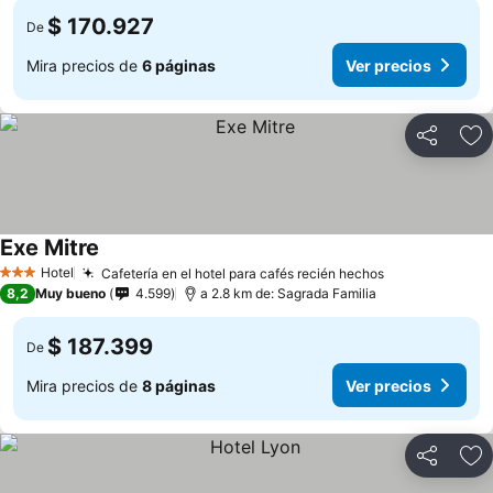
$ 170.927
De
Mira precios de
6 páginas
Ver precios
Compartir
Ag
Exe Mitre
Hotel
Cafetería en el hotel para cafés recién hechos
3 Estrellas
8,2
Muy bueno
4.599
a 2.8 km de: Sagrada Familia
$ 187.399
De
Mira precios de
8 páginas
Ver precios
Compartir
Ag