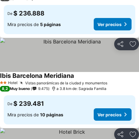
$ 236.888
De
Mira precios de
5 páginas
Ver precios
Compartir
Ag
Ibis Barcelona Meridiana
Hotel
Vistas panorámicas de la ciudad y monumentos
2 Estrellas
8,2
Muy bueno
9.475
a 3.8 km de: Sagrada Familia
$ 239.481
De
Mira precios de
10 páginas
Ver precios
Compartir
Ag