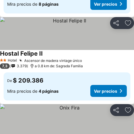
Mira precios de
8 páginas
Ver precios
Compartir
Ag
Hostal Felipe II
Hotel
Ascensor de madera vintage único
2 Estrellas
7,3
3.379
a 0.8 km de: Sagrada Familia
$ 209.386
De
Mira precios de
4 páginas
Ver precios
Compartir
Ag