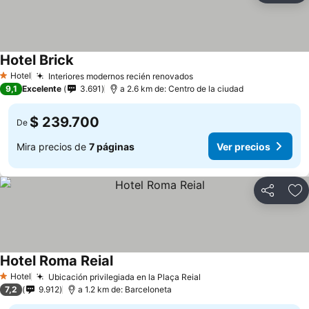
Hotel Brick
Hotel
Interiores modernos recién renovados
1 Estrellas
9,1
Excelente
3.691
a 2.6 km de: Centro de la ciudad
$ 239.700
De
Mira precios de
7 páginas
Ver precios
Compartir
Ag
Hotel Roma Reial
Hotel
Ubicación privilegiada en la Plaça Reial
1 Estrellas
7,2
9.912
a 1.2 km de: Barceloneta