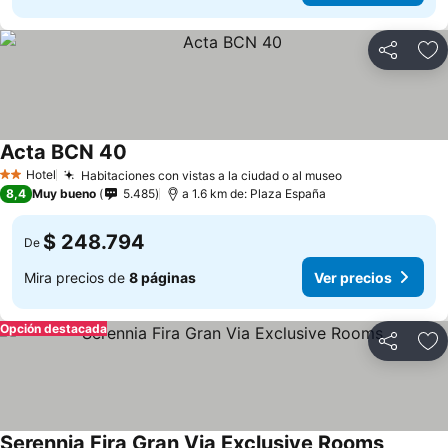
Compartir
Ag
Acta BCN 40
Hotel
Habitaciones con vistas a la ciudad o al museo
2 Estrellas
8,4
Muy bueno
5.485
a 1.6 km de: Plaza España
$ 248.794
De
Mira precios de
8 páginas
Ver precios
Opción destacada
Compartir
Ag
Serennia Fira Gran Via Exclusive Rooms