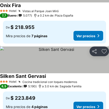
Onix Fira
Hotel
Vistas al Parque Joan Miró
3 Estrellas
7,7
Bueno
5.077
a 0.2 km de: Plaza España
$ 218.955
De
Mira precios de
7 páginas
Ver precios
Compartir
Ag
Silken Sant Gervasi
Hotel
Cocina tradicional con toques modernos
3 Estrellas
8,5
Excelente
5.190
a 3.0 km de: Sagrada Familia
$ 223.849
De
Mira precios de
4 páginas
Ver precios