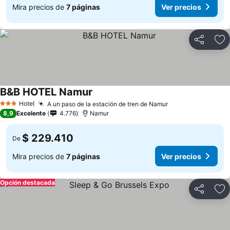
Mira precios de
7 páginas
Ver precios
Compartir
Ag
B&B HOTEL Namur
Hotel
A un paso de la estación de tren de Namur
3 Estrellas
8,9
Excelente
4.776
Namur
$ 229.410
De
Mira precios de
7 páginas
Ver precios
Opción destacada
Compartir
Ag