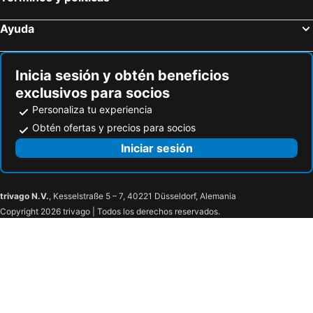
Atlas Hotel Brussels
Hotel Navarra Brugge
ibis Brussels Centre Gare Midi
B&B HOTEL Brussels Centre Louise
Ayuda
B&B HOTEL Antwerpen Centrum
Golden Tulip Hotel De Medici
a&o Antwerpen Centraal
Novotel Brussels City Centre
Inicia sesión y obtén beneficios
Adagio Access Gent Centrum Dampoort
The Hotel Brussels
exclusivos para socios
The Scott Hotel
Crowne Plaza Bruges
Personaliza tu experiencia
Hotel 't Putje
ibis Brussels Expo Atomium
Obtén ofertas y precios para socios
Novotel Brussels Centre Midi Station
Hotel City Center
Iniciar sesión
Hotel Villa Royale
Hotel Abberdeen
Ibis budget Charleroi Airport
Hotel South Charleroi Airport
trivago N.V.
, Kesselstraße 5 – 7, 40221 Düsseldorf, Alemania
ibis Styles Nivelles
Martin's Louvain-la-Neuve
Copyright 2026 trivago | Todos los derechos reservados.
ibis Brussels Waterloo
Grand Hotel de Flandre
Gravenhof
ibis budget Brussels South Ruisbroek
ibis Brussels Centre Châtelain
Eurostars Avenue Louise
Catalonia Brussels
Hotel Le Châtelain
Hotel Louise
JAM Brussels