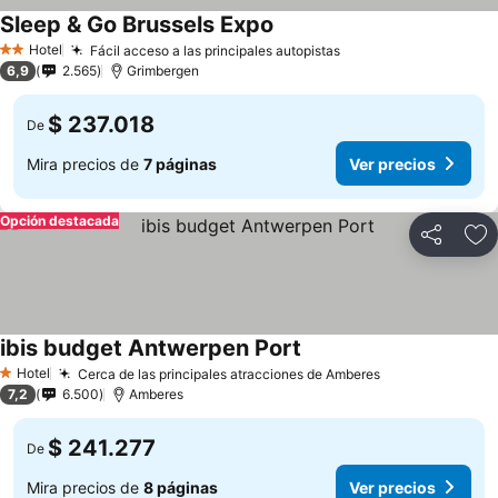
Sleep & Go Brussels Expo
Hotel
Fácil acceso a las principales autopistas
2 Estrellas
6,9
2.565
Grimbergen
$ 237.018
De
Mira precios de
7 páginas
Ver precios
Opción destacada
Compartir
Ag
ibis budget Antwerpen Port
Hotel
Cerca de las principales atracciones de Amberes
1 Estrellas
7,2
6.500
Amberes
$ 241.277
De
Mira precios de
8 páginas
Ver precios