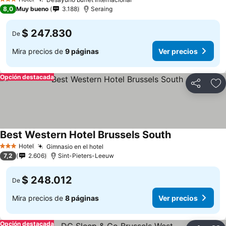
3 Estrellas
8,0
Muy bueno
3.188
Seraing
$ 247.830
De
Mira precios de
9 páginas
Ver precios
Opción destacada
Compartir
Ag
Best Western Hotel Brussels South
Hotel
Gimnasio en el hotel
3 Estrellas
7,2
2.606
Sint-Pieters-Leeuw
$ 248.012
De
Mira precios de
8 páginas
Ver precios
Opción destacada