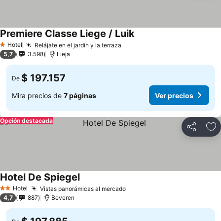
Premiere Classe Liege / Luik
Hotel
Relájate en el jardín y la terraza
1 Estrellas
5,7
3.598
Lieja
$ 197.157
De
Mira precios de
7 páginas
Ver precios
Opción destacada
Compartir
Ag
Hotel De Spiegel
Hotel
Vistas panorámicas al mercado
2 Estrellas
4,7
887
Beveren