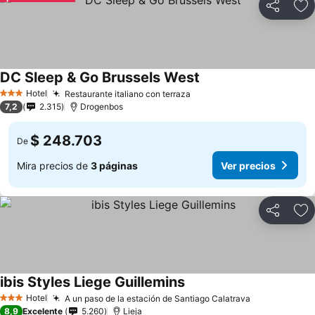
Compartir
Ag
DC Sleep & Go Brussels West
Hotel
Restaurante italiano con terraza
3 Estrellas
7,2
2.315
Drogenbos
$ 248.703
De
Mira precios de
3 páginas
Ver precios
Compartir
Ag
ibis Styles Liege Guillemins
Hotel
A un paso de la estación de Santiago Calatrava
3 Estrellas
8,9
Excelente
5.260
Lieja