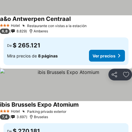
a&o Antwerpen Centraal
Hotel
Restaurante con vistas a la estación
3 Estrellas
6,8
8.829
Amberes
$ 265.121
De
Mira precios de
8 páginas
Ver precios
Compartir
Ag
ibis Brussels Expo Atomium
Hotel
Parking privado exterior
3 Estrellas
7,4
3.697
Bruselas
$ 270.181
De