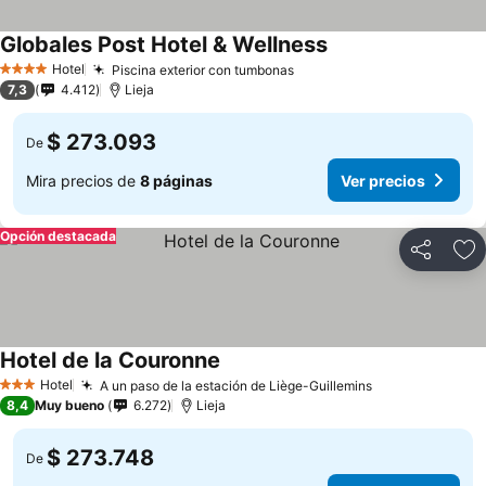
Globales Post Hotel & Wellness
Hotel
Piscina exterior con tumbonas
4 Estrellas
7,3
4.412
Lieja
$ 273.093
De
Mira precios de
8 páginas
Ver precios
Opción destacada
Compartir
Ag
Hotel de la Couronne
Hotel
A un paso de la estación de Liège-Guillemins
3 Estrellas
8,4
Muy bueno
6.272
Lieja
$ 273.748
De