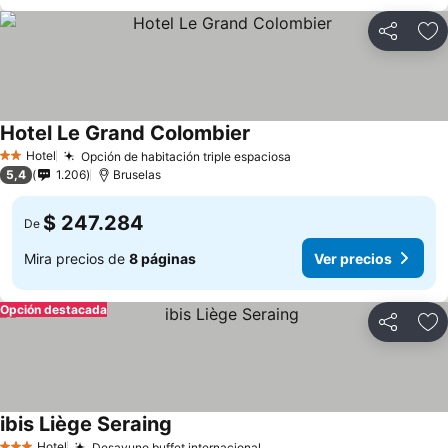
Compartir
Ag
Hotel Le Grand Colombier
Hotel
Opción de habitación triple espaciosa
2 Estrellas
5,4
1.206
Bruselas
$ 247.284
De
Mira precios de
8 páginas
Ver precios
Opción destacada
Compartir
Ag
ibis Liège Seraing
Hotel
Desayuno buffet internacional