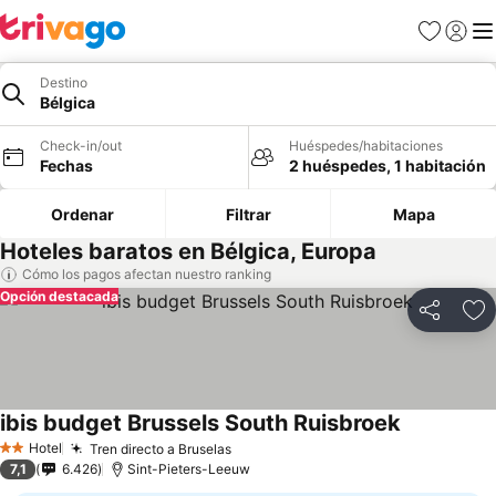
Favoritos
Iniciar 
Me
Destino
Bélgica
Check-in/out
Huéspedes/habitaciones
Fechas
2 huéspedes, 1 habitación
Ordenar
Filtrar
Mapa
Hoteles baratos en Bélgica, Europa
Cómo los pagos afectan nuestro ranking
Opción destacada
Compartir
Ag
ibis budget Brussels South Ruisbroek
Hotel
Tren directo a Bruselas
2 Estrellas
7,1
6.426
Sint-Pieters-Leeuw