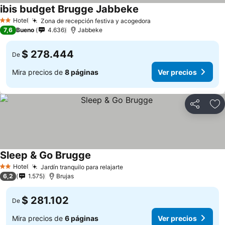
ibis budget Brugge Jabbeke
Hotel
Zona de recepción festiva y acogedora
2 Estrellas
7,6
Bueno
4.636
Jabbeke
$ 278.444
De
Mira precios de
8 páginas
Ver precios
Compartir
Ag
Sleep & Go Brugge
Hotel
Jardín tranquilo para relajarte
2 Estrellas
6,2
1.575
Brujas
$ 281.102
De
Mira precios de
6 páginas
Ver precios