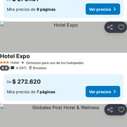
Mira precios de
9 páginas
Ver precios
Compartir
Ag
Hotel Expo
Hotel
Gimnasio para uso de los huéspedes
3 Estrellas
6,9
4.097
Bruselas
$ 272.620
De
Mira precios de
7 páginas
Ver precios
Compartir
Ag