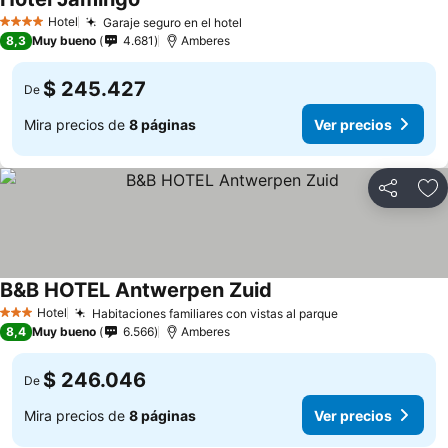
Hotel
Garaje seguro en el hotel
4 Estrellas
8,3
Muy bueno
4.681
Amberes
$ 245.427
De
Mira precios de
8 páginas
Ver precios
Compartir
Ag
B&B HOTEL Antwerpen Zuid
Hotel
Habitaciones familiares con vistas al parque
3 Estrellas
8,4
Muy bueno
6.566
Amberes
$ 246.046
De
Mira precios de
8 páginas
Ver precios