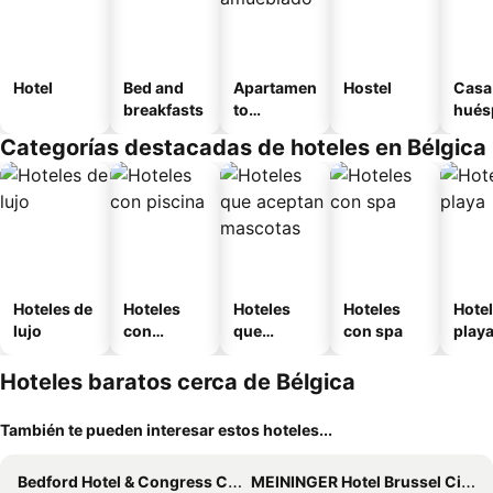
Hotel
Bed and
Apartamen
Hostel
Casa
breakfasts
to
hués
amueblad
Categorías destacadas de hoteles en Bélgica
o
Hoteles de
Hoteles
Hoteles
Hoteles
Hotel
lujo
con
que
con spa
play
piscina
aceptan
mascotas
Hoteles baratos cerca de Bélgica
También te pueden interesar estos hoteles...
Bedford Hotel & Congress Centre
MEININGER Hotel Brussel City Center