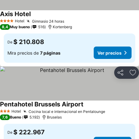
Axis Hotel
Hotel
Gimnasio 24 horas
4 Estrellas
8,4
Muy bueno
516
Kortenberg
$ 210.808
De
Mira precios de
7 páginas
Ver precios
Compartir
Ag
Pentahotel Brussels Airport
Hotel
Cocina local e internacional en Pentalounge
3 Estrellas
7,6
Bueno
5.192
Bruselas
$ 222.967
De