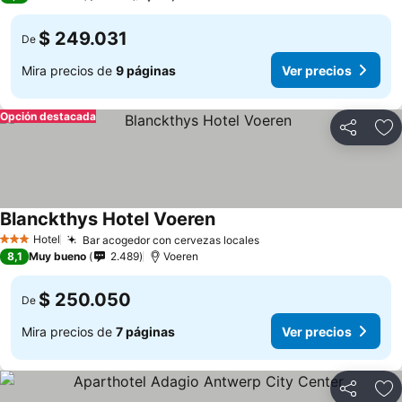
$ 249.031
De
Mira precios de
9 páginas
Ver precios
Opción destacada
Compartir
Ag
Blanckthys Hotel Voeren
Hotel
Bar acogedor con cervezas locales
3 Estrellas
8,1
Muy bueno
2.489
Voeren
$ 250.050
De
Mira precios de
7 páginas
Ver precios
Compartir
Ag