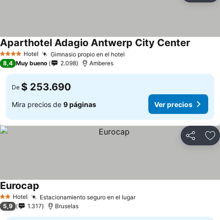
Aparthotel Adagio Antwerp City Center
Hotel
Gimnasio propio en el hotel
4 Estrellas
8,4
Muy bueno
2.098
Amberes
$ 253.690
De
Mira precios de
9 páginas
Ver precios
Compartir
Ag
Eurocap
Hotel
Estacionamiento seguro en el lugar
2 Estrellas
5,9
1.317
Bruselas