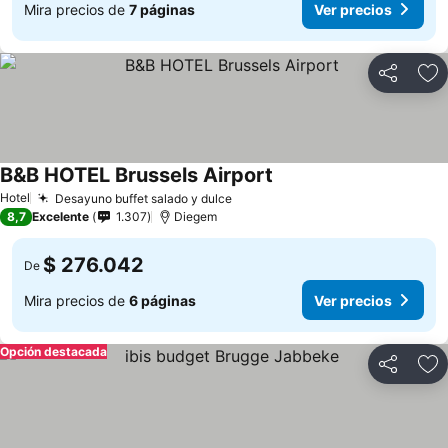
Mira precios de
7 páginas
Ver precios
Compartir
Ag
B&B HOTEL Brussels Airport
Hotel
Desayuno buffet salado y dulce
8,7
Excelente
1.307
Diegem
$ 276.042
De
Mira precios de
6 páginas
Ver precios
Opción destacada
Compartir
Ag