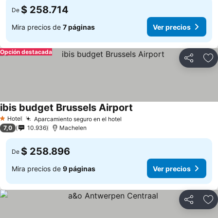
$ 258.714
De
Mira precios de
7 páginas
Ver precios
Opción destacada
Compartir
Ag
ibis budget Brussels Airport
Hotel
Aparcamiento seguro en el hotel
1 Estrellas
7,0
10.936
Machelen
$ 258.896
De
Mira precios de
9 páginas
Ver precios
Compartir
Ag