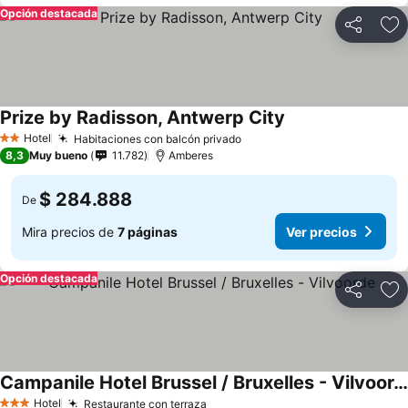
Opción destacada
Compartir
Ag
Prize by Radisson, Antwerp City
Hotel
Habitaciones con balcón privado
2 Estrellas
8,3
Muy bueno
11.782
Amberes
$ 284.888
De
Mira precios de
7 páginas
Ver precios
Opción destacada
Compartir
Ag
Campanile Hotel Brussel / Bruxelles - Vilvoorde
Hotel
Restaurante con terraza