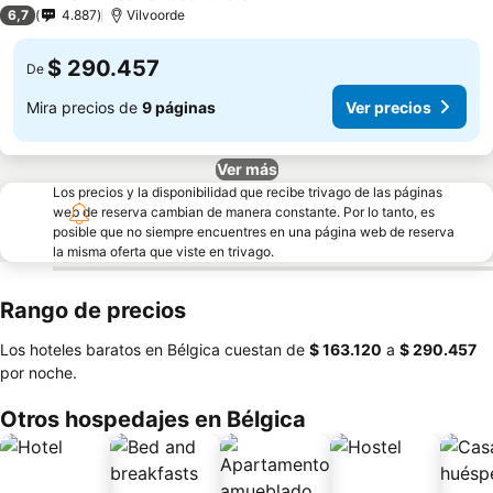
3 Estrellas
6,7
4.887
Vilvoorde
$ 290.457
De
Mira precios de
9 páginas
Ver precios
Ver más
Los precios y la disponibilidad que recibe trivago de las páginas
web de reserva cambian de manera constante. Por lo tanto, es
posible que no siempre encuentres en una página web de reserva
la misma oferta que viste en trivago.
Rango de precios
Los hoteles baratos en Bélgica cuestan de
‎$ 163.120
a
‎$ 290.457
por noche.
Otros hospedajes en Bélgica