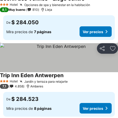
Hotel
Opciones de spa y bienestar en la habitación
3 Estrellas
8,1
Muy bueno
810
Lieja
$ 284.050
De
Mira precios de
7 páginas
Ver precios
Compartir
Ag
Trip Inn Eden Antwerpen
Hotel
Jardín y terraza para relajarte
3 Estrellas
7,1
4.858
Amberes
$ 284.523
De
Mira precios de
8 páginas
Ver precios