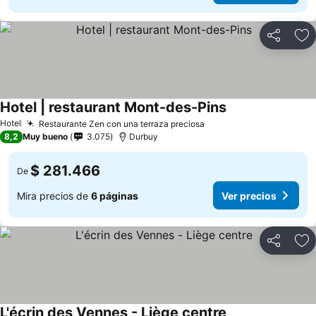
Compartir
Ag
Hotel | restaurant Mont-des-Pins
Hotel
Restaurante Zen con una terraza preciosa
8,2
Muy bueno
3.075
Durbuy
$ 281.466
De
Mira precios de
6 páginas
Ver precios
Compartir
Ag
L'écrin des Vennes - Liège centre