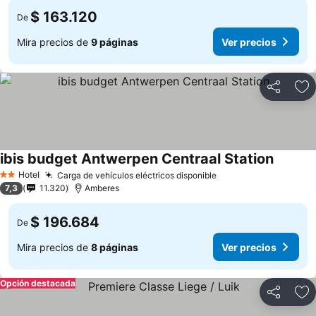
$ 163.120
De
Mira precios de
9 páginas
Ver precios
Compartir
Ag
ibis budget Antwerpen Centraal Station
Hotel
Carga de vehículos eléctricos disponible
2 Estrellas
7,3
11.320
Amberes
$ 196.684
De
Mira precios de
8 páginas
Ver precios
Opción destacada
Compartir
Ag