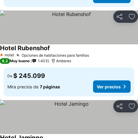
Compartir
Ag
Hotel Rubenshof
Hotel
Opciones de habitaciones para familias
1 Estrellas
8,2
Muy bueno
1.403
Amberes
$ 245.099
De
Mira precios de
7 páginas
Ver precios
Compartir
Ag
Hotel Jamingo