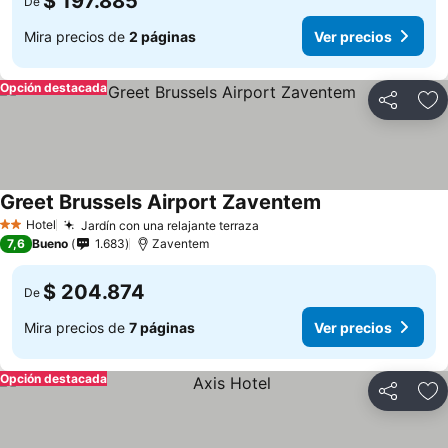
$ 197.885
De
Mira precios de
2 páginas
Ver precios
Opción destacada
Compartir
Ag
Greet Brussels Airport Zaventem
Hotel
Jardín con una relajante terraza
2 Estrellas
7,6
Bueno
1.683
Zaventem
$ 204.874
De
Mira precios de
7 páginas
Ver precios
Opción destacada
Compartir
Ag