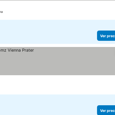
na
Ver prec
Ver prec