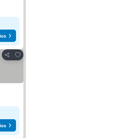
ios
Agregar a favoritos
Compartir
ios