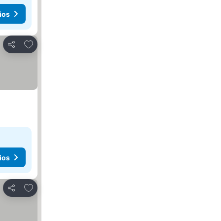
ios
Agregar a favoritos
Compartir
ios
Agregar a favoritos
Compartir