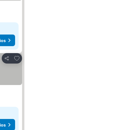
ios
Agregar a favoritos
Compartir
ios