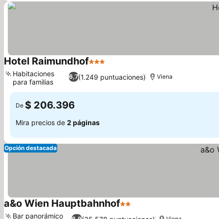
Hotel Raimundhof
3 Estrellas
Ver precios
Habitaciones
(1.249 puntuaciones)
6,7
Viena
para familias
Ver precios
$ 206.396
De
Mira precios de
2 páginas
Opción destacada
a&o Wien Hauptbahnhof
2 Estrellas
Ver precios
Bar panorámico
6,9
Viena