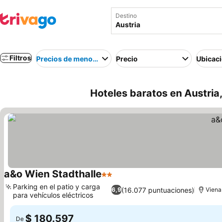
Destino
Filtros
Precios de menor a mayor
Precio
Ubicac
Hoteles baratos en Austria
a&o Wien Stadthalle
2 Estrellas
Ver precios
Parking en el patio y carga
(16.077 puntuaciones)
6,9
Viena
para vehículos eléctricos
Ver precios
$ 180.597
De