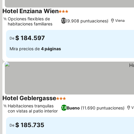
Hotel Enziana Wien
3 Estrellas
Ver precios
Opciones flexibles de
(9.908 puntuaciones)
7,1
Viena
habitaciones familiares
Ver precios
$ 184.597
De
Mira precios de
4 páginas
Hotel Geblergasse
3 Estrellas
Ver precios
Habitaciones tranquilas
Bueno
(11.690 puntuaciones)
7,8
V
con vistas al patio interior
Ver precios
$ 185.735
De