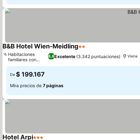
B&B Hotel Wien-Meidling
2 Estrellas
Ver precios
Habitaciones
Excelente
(3.342 puntuaciones)
8,6
Viena
familiares con
Ver precios
literas
$ 199.167
De
Mira precios de
7 páginas
Hotel Arpi