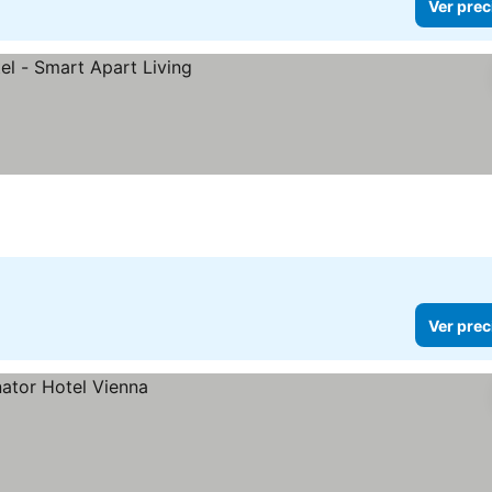
Ver prec
s
Ver prec