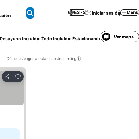
ES · $
Menú
Iniciar sesión
ación
Ver mapa
Desayuno incluido
Todo incluido
Estacionamiento
Piscina tech
Cómo los pagos afectan nuestro ranking
Agregar a favoritos
Compartir