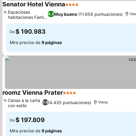
Senator Hotel Vienna
4 Estrellas
Ver precios
Espaciosas
Muy bueno
(11.659 puntuaciones)
8,0
Vie
habitaciones Family
Ver precios
XXL
$ 190.983
De
Mira precios de
9 páginas
roomz Vienna Prater
4 Estrellas
Ver precios
Cenas a la carta
(4.435 puntuaciones)
7,4
Viena
con estilo
Ver precios
$ 197.809
De
Mira precios de
9 páginas