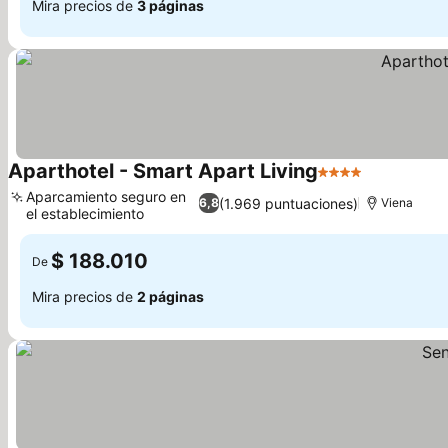
Mira precios de
3 páginas
Aparthotel - Smart Apart Living
4 Estrellas
Ver precio
Aparcamiento seguro en
(1.969 puntuaciones)
6,8
Viena
el establecimiento
Ver precios
$ 188.010
De
Mira precios de
2 páginas