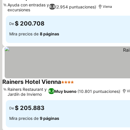
3 Estrellas
Ver precios
Ayuda con entradas y
(2.954 puntuaciones)
6,8
Viena
excursiones
Ver precios
$ 200.708
De
Mira precios de
8 páginas
Rainers Hotel Vienna
4 Estrellas
Ver precios
Rainers Restaurant y
Muy bueno
(10.801 puntuaciones)
8,2
V
Jardín de Invierno
Ver precios
$ 205.883
De
Mira precios de
9 páginas