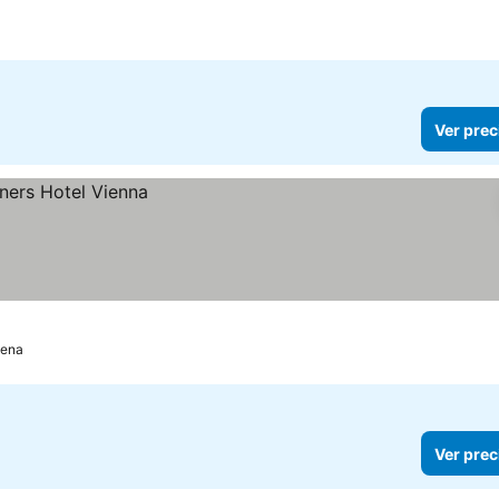
Ver prec
iena
Ver prec