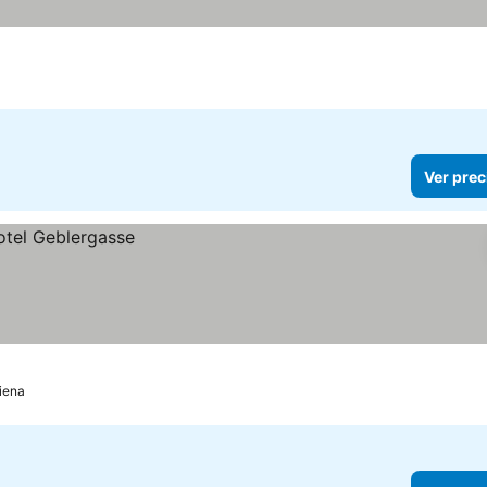
Ver prec
iena