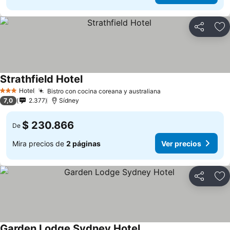
Compartir
Ag
Strathfield Hotel
Ver precios
Hotel
Bistro con cocina coreana y australiana
Ver precios
3 Estrellas
7,0
2.377
Sídney
$ 230.866
De
Mira precios de
2 páginas
Ver precios
Compartir
Ag
Garden Lodge Sydney Hotel