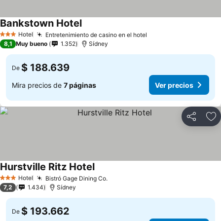
Bankstown Hotel
Ver precios
Hotel
Entretenimiento de casino en el hotel
Ver precios
3 Estrellas
8,1
Muy bueno
1.352
Sídney
$ 188.639
De
Mira precios de
7 páginas
Ver precios
Compartir
Ag
Hurstville Ritz Hotel
Ver precios
Hotel
Bistró Gage Dining Co.
Ver precios
3 Estrellas
7,2
1.434
Sídney
$ 193.662
De