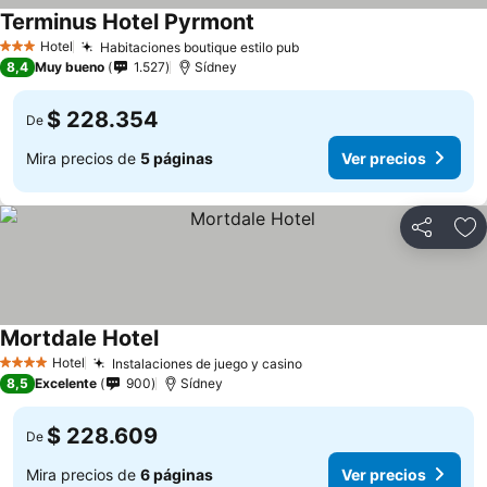
Terminus Hotel Pyrmont
Ver precios
Hotel
Habitaciones boutique estilo pub
Ver precios
3 Estrellas
8,4
Muy bueno
1.527
Sídney
$ 228.354
De
Mira precios de
5 páginas
Ver precios
Compartir
Ag
Mortdale Hotel
Ver precios
Hotel
Instalaciones de juego y casino
Ver precios
4 Estrellas
8,5
Excelente
900
Sídney
$ 228.609
De
Mira precios de
6 páginas
Ver precios