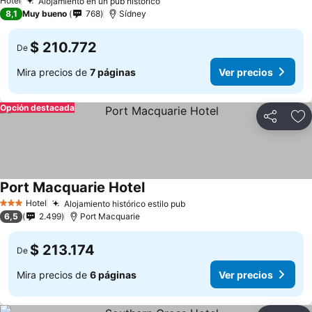
Hotel
Alojamiento en un pub histórico
Ver precios
8,1
Muy bueno
768
Sídney
$ 210.772
De
Mira precios de
7 páginas
Ver precios
Opción destacada
Compartir
Ag
Port Macquarie Hotel
Ver precios
Hotel
Alojamiento histórico estilo pub
Ver precios
3 Estrellas
6,5
2.499
Port Macquarie
$ 213.174
De
Mira precios de
6 páginas
Ver precios