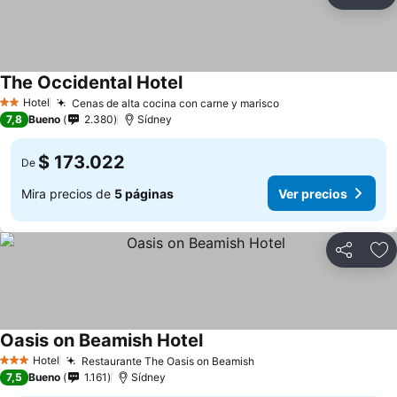
Compartir
Ag
The Occidental Hotel
Ver precios
Hotel
Cenas de alta cocina con carne y marisco
Ver precios
2 Estrellas
7,8
Bueno
2.380
Sídney
$ 173.022
De
Mira precios de
5 páginas
Ver precios
Compartir
Ag
Oasis on Beamish Hotel
Ver precios
Hotel
Restaurante The Oasis on Beamish
Ver precios
3 Estrellas
7,5
Bueno
1.161
Sídney