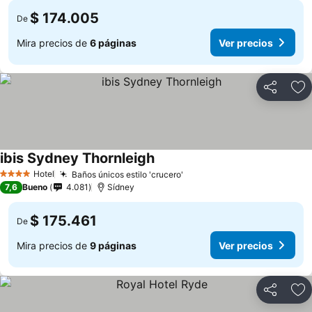
$ 174.005
De
Mira precios de
6 páginas
Ver precios
Compartir
Ag
ibis Sydney Thornleigh
Ver precios
Hotel
Baños únicos estilo 'crucero'
Ver precios
4 Estrellas
7,6
Bueno
4.081
Sídney
$ 175.461
De
Mira precios de
9 páginas
Ver precios
Compartir
Ag