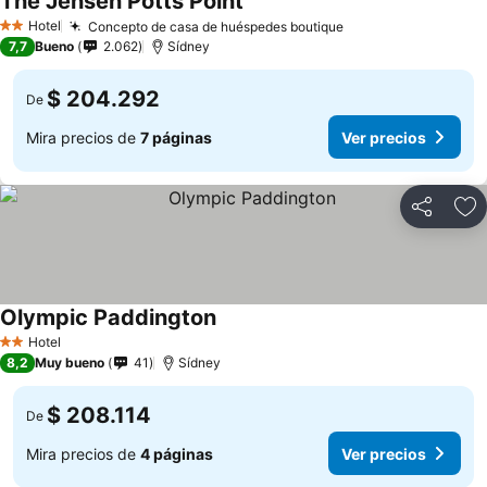
The Jensen Potts Point
Ver precios
Hotel
Concepto de casa de huéspedes boutique
Ver precios
2 Estrellas
7,7
Bueno
2.062
Sídney
$ 204.292
De
Mira precios de
7 páginas
Ver precios
Compartir
Ag
Olympic Paddington
Ver precios
Hotel
2 Estrellas
8,2
Muy bueno
41
Sídney
$ 208.114
De
Mira precios de
4 páginas
Ver precios