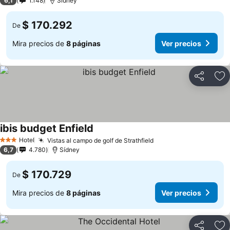
6,1
1.148
Sídney
$ 170.292
De
Mira precios de
8 páginas
Ver precios
Compartir
Ag
ibis budget Enfield
Ver precios
Hotel
Vistas al campo de golf de Strathfield
Ver precios
3 Estrellas
6,7
4.780
Sídney
$ 170.729
De
Mira precios de
8 páginas
Ver precios