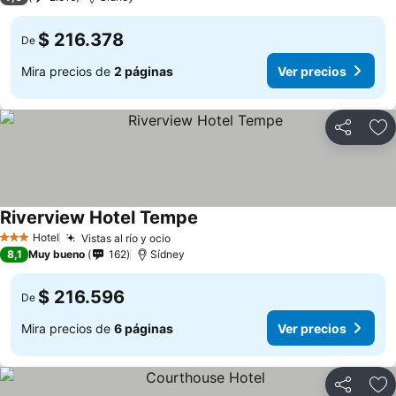
$ 216.378
De
Mira precios de
2 páginas
Ver precios
Compartir
Ag
Riverview Hotel Tempe
Ver precios
Hotel
Vistas al río y ocio
Ver precios
3 Estrellas
8,1
Muy bueno
162
Sídney
$ 216.596
De
Mira precios de
6 páginas
Ver precios
Compartir
Ag