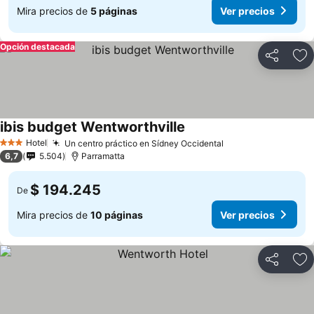
Mira precios de
5 páginas
Ver precios
Opción destacada
Compartir
Ag
ibis budget Wentworthville
Ver precios
Hotel
Un centro práctico en Sídney Occidental
Ver precios
3 Estrellas
6,7
5.504
Parramatta
$ 194.245
De
Mira precios de
10 páginas
Ver precios
Compartir
Ag