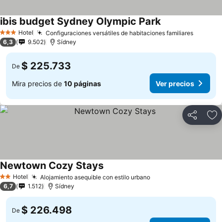
ibis budget Sydney Olympic Park
Ver precios
Hotel
Configuraciones versátiles de habitaciones familiares
Ver pre
3 Estrellas
6,3
9.502
Sídney
$ 225.733
De
Mira precios de
10 páginas
Ver precios
Compartir
Ag
Newtown Cozy Stays
Ver precios
Hotel
Alojamiento asequible con estilo urbano
Ver precios
2 Estrellas
6,7
1.512
Sídney
$ 226.498
De