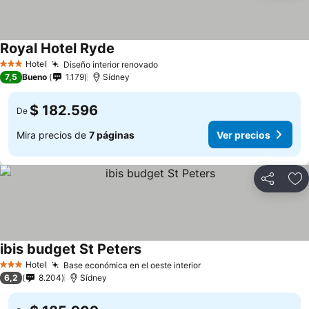
Royal Hotel Ryde
Ver precios
Hotel
Diseño interior renovado
Ver precios
3 Estrellas
7,5
Bueno
1.179
Sídney
$ 182.596
De
Mira precios de
7 páginas
Ver precios
Compartir
Ag
ibis budget St Peters
Ver precios
Hotel
Base económica en el oeste interior
Ver precios
3 Estrellas
6,2
8.204
Sídney