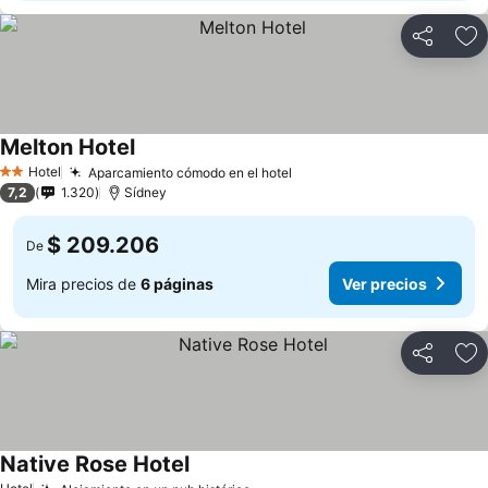
Compartir
Ag
Melton Hotel
Ver precios
Hotel
Aparcamiento cómodo en el hotel
Ver precios
2 Estrellas
7,2
1.320
Sídney
$ 209.206
De
Mira precios de
6 páginas
Ver precios
Compartir
Ag
Native Rose Hotel
Ver precios