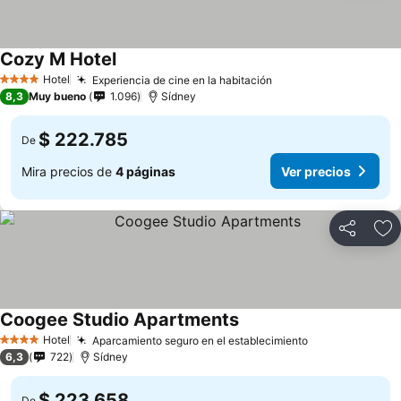
Cozy M Hotel
Ver precios
Hotel
Experiencia de cine en la habitación
Ver precios
4 Estrellas
8,3
Muy bueno
1.096
Sídney
$ 222.785
De
Mira precios de
4 páginas
Ver precios
Compartir
Ag
Coogee Studio Apartments
Ver precios
Hotel
Aparcamiento seguro en el establecimiento
Ver precios
4 Estrellas
6,3
722
Sídney
$ 223.658
De