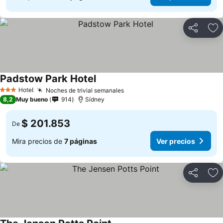
Compartir
Ag
Padstow Park Hotel
Ver precios
Hotel
Noches de trivial semanales
Ver precios
3 Estrellas
8,2
Muy bueno
914
Sídney
$ 201.853
De
Mira precios de
7 páginas
Ver precios
Compartir
Ag