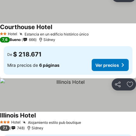
Courthouse Hotel
Ver precios
Hotel
Estancia en un edificio histórico único
Ver precios
2 Estrellas
7,6
Bueno
666
Sídney
$ 218.671
De
Mira precios de
6 páginas
Ver precios
Compartir
Ag
Illinois Hotel
Ver precios
Hotel
Alojamiento estilo pub boutique
Ver precios
3 Estrellas
7,1
748
Sídney