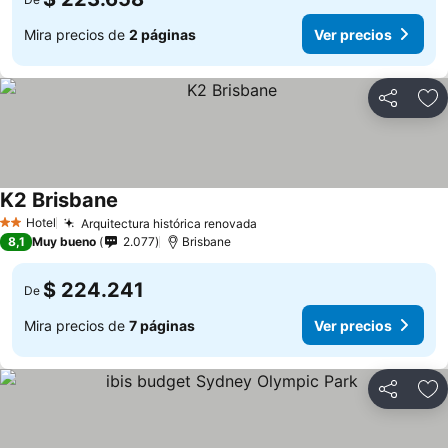
Mira precios de
2 páginas
Ver precios
Compartir
Ag
K2 Brisbane
Ver precios
Hotel
Arquitectura histórica renovada
Ver precios
2 Estrellas
8,1
Muy bueno
2.077
Brisbane
$ 224.241
De
Mira precios de
7 páginas
Ver precios
Compartir
Ag