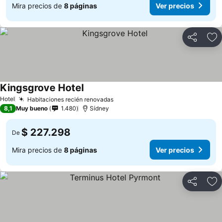
Mira precios de
8 páginas
Ver precios
Compartir
Ag
Kingsgrove Hotel
Ver precios
Hotel
Habitaciones recién renovadas
Ver precios
8,1
Muy bueno
1.480
Sídney
$ 227.298
De
Mira precios de
8 páginas
Ver precios
Compartir
Ag