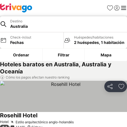
Favoritos
Iniciar 
Me
Destino
Australia
Check-in/out
Huéspedes/habitaciones
Fechas
2 huéspedes, 1 habitación
Ordenar
Filtrar
Mapa
Hoteles baratos en Australia, Australia y
Oceanía
Cómo los pagos afectan nuestro ranking
Compartir
Ag
Rosehill Hotel
Ver precios
Hotel
Estilo arquitectónico anglo-holandés
Ver precios