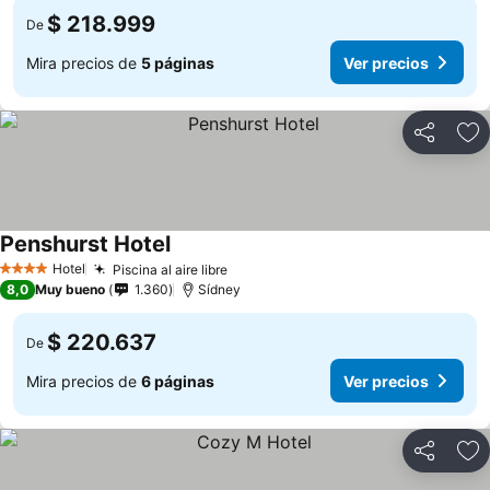
$ 218.999
De
Mira precios de
5 páginas
Ver precios
Compartir
Ag
Penshurst Hotel
Ver precios
Hotel
Piscina al aire libre
Ver precios
4 Estrellas
8,0
Muy bueno
1.360
Sídney
$ 220.637
De
Mira precios de
6 páginas
Ver precios
Compartir
Ag