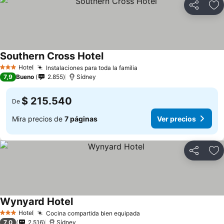
Compartir
Ag
Southern Cross Hotel
Ver precios
Hotel
Instalaciones para toda la familia
Ver precios
3 Estrellas
7,9
Bueno
2.855
Sídney
$ 215.540
De
Mira precios de
7 páginas
Ver precios
Compartir
Ag
Wynyard Hotel
Ver precios
Hotel
Cocina compartida bien equipada
Ver precios
3 Estrellas
7,0
2.516
Sídney