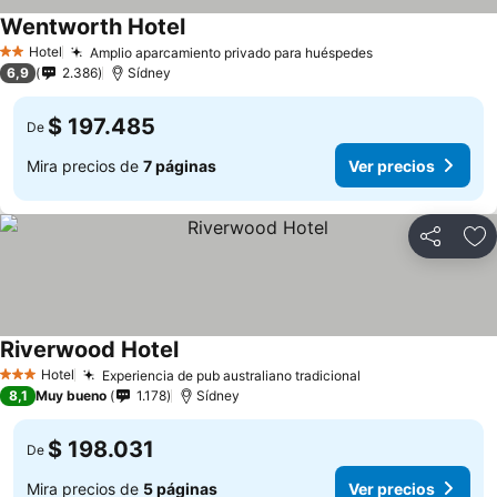
Wentworth Hotel
Ver precios
Hotel
Amplio aparcamiento privado para huéspedes
Ver precios
2 Estrellas
6,9
2.386
Sídney
$ 197.485
De
Mira precios de
7 páginas
Ver precios
Compartir
Ag
Riverwood Hotel
Ver precios
Hotel
Experiencia de pub australiano tradicional
Ver precios
3 Estrellas
8,1
Muy bueno
1.178
Sídney
$ 198.031
De
Mira precios de
5 páginas
Ver precios