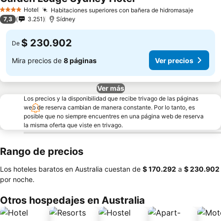
Ver precios
Hotel
Habitaciones superiores con bañera de hidromasaje
Ver pre
4 Estrellas
7,3
3.251
Sídney
$ 230.902
De
Mira precios de
8 páginas
Ver precios
Ver más
Los precios y la disponibilidad que recibe trivago de las páginas
web de reserva cambian de manera constante. Por lo tanto, es
posible que no siempre encuentres en una página web de reserva
la misma oferta que viste en trivago.
Rango de precios
Los hoteles baratos en Australia cuestan de
‎$ 170.292
a
‎$ 230.902
por noche.
Otros hospedajes en Australia