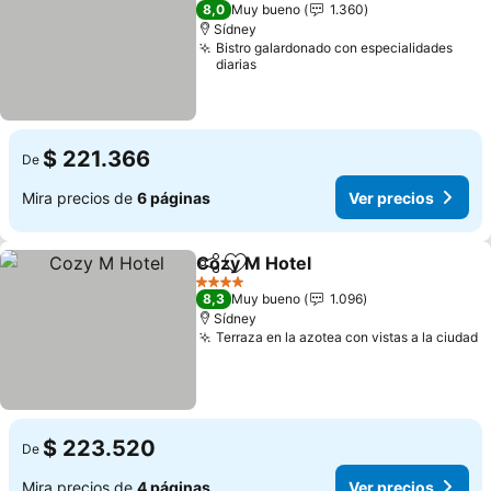
4 Estrellas
8,0
Muy bueno
1.360
Sídney
Bistro galardonado con especialidades
diarias
$ 221.366
De
Mira precios de
6 páginas
Ver precios
Cozy M Hotel
Compartir
Agregar a favoritos
Ver precios
4 Estrellas
8,3
Muy bueno
1.096
Sídney
Terraza en la azotea con vistas a la ciudad
V
$ 223.520
De
Mira precios de
4 páginas
Ver precios