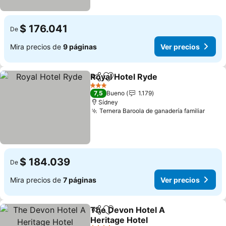
$ 176.041
De
Mira precios de
9 páginas
Ver precios
Royal Hotel Ryde
Compartir
Agregar a favoritos
Ver preci
3 Estrellas
7,5
Bueno
1.179
Sídney
Ternera Baroola de ganadería familiar
Ver p
$ 184.039
De
Mira precios de
7 páginas
Ver precios
The Devon Hotel A
Compartir
Agregar a favoritos
Heritage Hotel