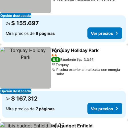
Ver p
Opción destacada
$ 155.697
De
Mira precios de
8 páginas
Ver precios
Torquay Holiday Park
Compartir
Agregar a favoritos
Ver p
2 Estrellas
8,5
Excelente
3.046
Torquay
Piscina exterior climatizada con energía
solar
Opción destacada
$ 167.312
De
Mira precios de
7 páginas
Ver precios
ibis budget Enfield