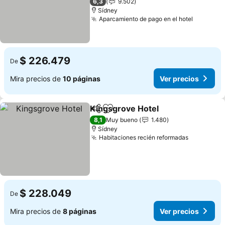
6,3
9.502
Sídney
Aparcamiento de pago en el hotel
Ver prec
$ 226.479
De
Mira precios de
10 páginas
Ver precios
Kingsgrove Hotel
Compartir
Agregar a favoritos
Ver prec
8,1
Muy bueno
1.480
Sídney
Habitaciones recién reformadas
Ver preci
$ 228.049
De
Mira precios de
8 páginas
Ver precios