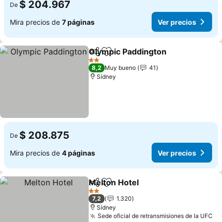
$ 204.967
De
Mira precios de
7 páginas
Ver precios
Olympic Paddington
Compartir
Agregar a favoritos
Ver pr
2 Estrellas
8,2
Muy bueno
41
Sídney
$ 208.875
De
Mira precios de
4 páginas
Ver precios
Melton Hotel
Compartir
Agregar a favoritos
Ver precios
2 Estrellas
7,2
1.320
Sídney
Sede oficial de retransmisiones de la UFC
Ve