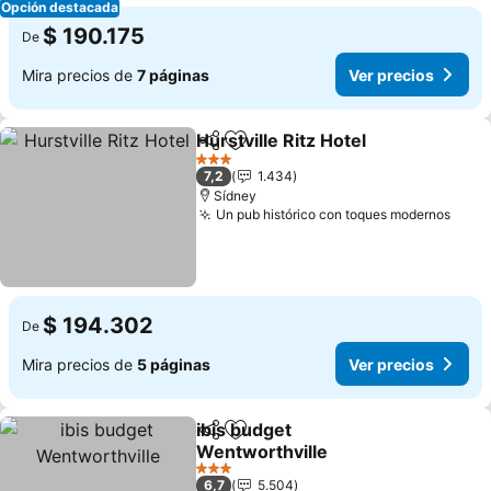
Opción destacada
$ 190.175
De
Mira precios de
7 páginas
Ver precios
Hurstville Ritz Hotel
Compartir
Agregar a favoritos
Ver pr
3 Estrellas
7,2
1.434
Sídney
Un pub histórico con toques modernos
Ver 
$ 194.302
De
Mira precios de
5 páginas
Ver precios
ibis budget
Compartir
Agregar a favoritos
Wentworthville
Ver precios
3 Estrellas
6,7
5.504