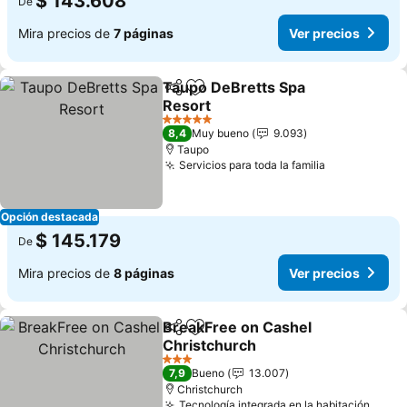
$ 143.608
De
Mira precios de
7 páginas
Ver precios
Taupo DeBretts Spa
Compartir
Agregar a favoritos
Resort
Ver precios
5 Estrellas
8,4
Muy bueno
9.093
Taupo
Servicios para toda la familia
Ver precios
Opción destacada
$ 145.179
De
Mira precios de
8 páginas
Ver precios
BreakFree on Cashel
Compartir
Agregar a favoritos
Christchurch
Ver precios
3 Estrellas
7,9
Bueno
13.007
Christchurch
Tecnología integrada en la habitación