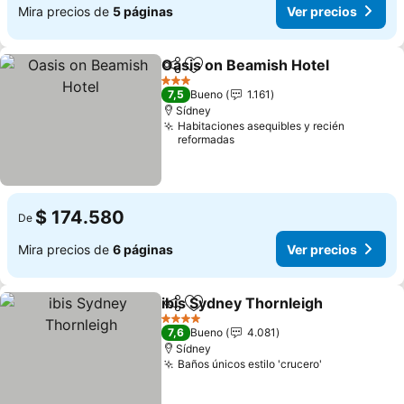
Mira precios de
5 páginas
Ver precios
Oasis on Beamish Hotel
Compartir
Agregar a favoritos
Ve
3 Estrellas
7,5
Bueno
1.161
Sídney
Habitaciones asequibles y recién
reformadas
$ 174.580
De
Mira precios de
6 páginas
Ver precios
ibis Sydney Thornleigh
Compartir
Agregar a favoritos
Ver
4 Estrellas
7,6
Bueno
4.081
Sídney
Baños únicos estilo 'crucero'
Ver precios