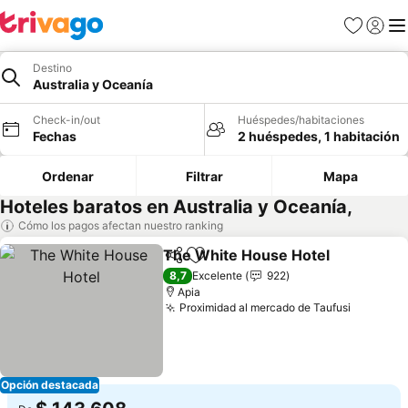
Favoritos
Iniciar 
Me
Destino
Australia y Oceanía
Check-in/out
Huéspedes/habitaciones
Fechas
2 huéspedes, 1 habitación
Ordenar
Filtrar
Mapa
Hoteles baratos en Australia y Oceanía,
Cómo los pagos afectan nuestro ranking
The White House Hotel
Compartir
Agregar a favoritos
Ve
8,7
Excelente
922
Apia
Proximidad al mercado de Taufusi
Ver prec
Opción destacada