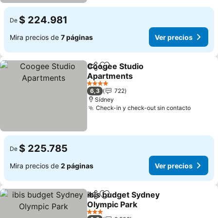
$ 224.981
De
Mira precios de
7 páginas
Ver precios
Coogee Studio
Compartir
Agregar a favoritos
Apartments
Ver precios
4 Estrellas
6,3
722
Sídney
Check-in y check-out sin contacto
Ver pre
$ 225.785
De
Mira precios de
2 páginas
Ver precios
ibis budget Sydney
Compartir
Agregar a favoritos
Olympic Park
Ver precios
3 Estrellas