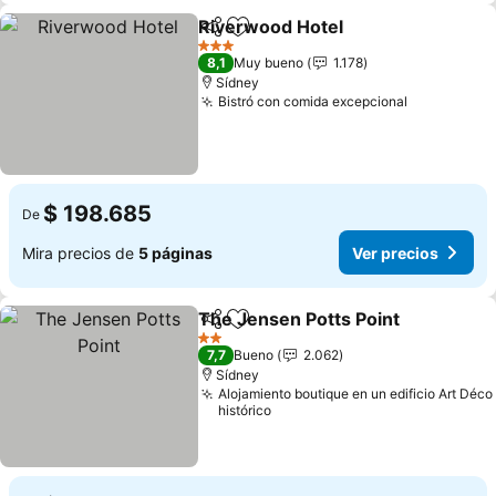
Riverwood Hotel
Compartir
Agregar a favoritos
Ver preci
3 Estrellas
8,1
Muy bueno
1.178
Sídney
Bistró con comida excepcional
Ver precio
$ 198.685
De
Mira precios de
5 páginas
Ver precios
The Jensen Potts Point
Compartir
Agregar a favoritos
Ver
2 Estrellas
7,7
Bueno
2.062
Sídney
Alojamiento boutique en un edificio Art Déco
histórico