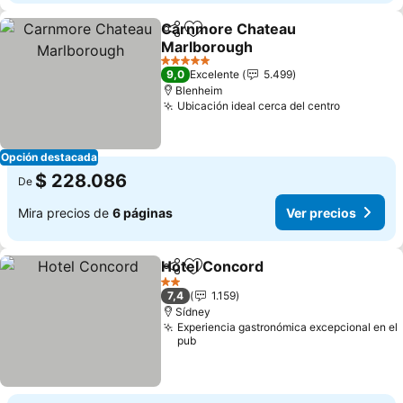
Carnmore Chateau
Compartir
Agregar a favoritos
Marlborough
Ver precios
5 Estrellas
9,0
Excelente
5.499
Blenheim
Ubicación ideal cerca del centro
Ver preci
Opción destacada
$ 228.086
De
Mira precios de
6 páginas
Ver precios
Hotel Concord
Compartir
Agregar a favoritos
Ver precios
2 Estrellas
7,4
1.159
Sídney
Experiencia gastronómica excepcional en el
pub