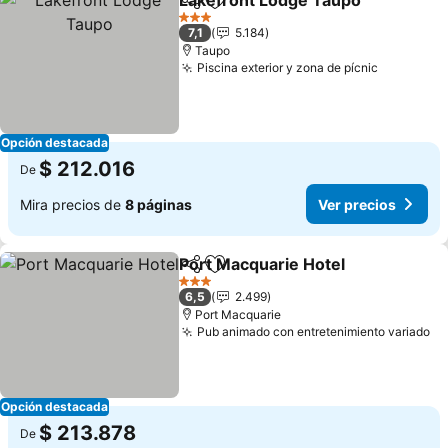
Lakefront Lodge Taupo
Compartir
Agregar a favoritos
Ver
3 Estrellas
7,1
5.184
Taupo
Piscina exterior y zona de pícnic
Ver preci
Opción destacada
$ 212.016
De
Mira precios de
8 páginas
Ver precios
Port Macquarie Hotel
Compartir
Agregar a favoritos
Ver p
3 Estrellas
6,5
2.499
Port Macquarie
Pub animado con entretenimiento variado
Ve
Opción destacada
$ 213.878
De