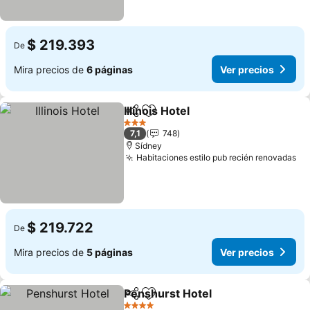
$ 219.393
De
Mira precios de
6 páginas
Ver precios
Illinois Hotel
Compartir
Agregar a favoritos
Ver precios
3 Estrellas
7,1
748
Sídney
Habitaciones estilo pub recién renovadas
Ve
$ 219.722
De
Mira precios de
5 páginas
Ver precios
Penshurst Hotel
Compartir
Agregar a favoritos
Ver precio