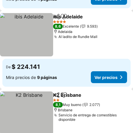
ibis Adelaide
Compartir
Agregar a favoritos
Ver precios
4 Estrellas
8,6
Excelente
9.593
Adelaida
Al ladito de Rundle Mall
Ver precios
$ 224.141
De
Mira precios de
9 páginas
Ver precios
K2 Brisbane
Compartir
Agregar a favoritos
Ver precios
2 Estrellas
8,1
Muy bueno
2.077
Brisbane
Servicio de entrega de comestibles
disponible