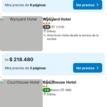
Mira precios de
6 páginas
Ver precios
Wynyard Hotel
Compartir
Agregar a favoritos
Ver precios
3 Estrellas
7,0
2.516
Sídney
Atractivas vistas desde la terraza de la
azotea
$ 218.480
De
Mira precios de
2 páginas
Ver precios
Courthouse Hotel
Compartir
Agregar a favoritos
Ver prec
2 Estrellas
7,6
Bueno
666
Sídney