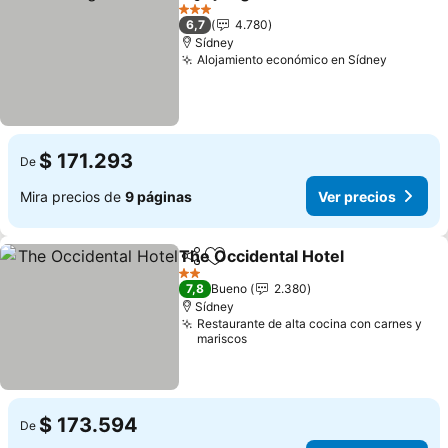
Compartir
Agregar a favoritos
Ver pre
3 Estrellas
6,7
4.780
Sídney
Alojamiento económico en Sídney
Ver pre
$ 171.293
De
Mira precios de
9 páginas
Ver precios
The Occidental Hotel
Compartir
Agregar a favoritos
Ver p
2 Estrellas
7,8
Bueno
2.380
Sídney
Restaurante de alta cocina con carnes y
mariscos
$ 173.594
De