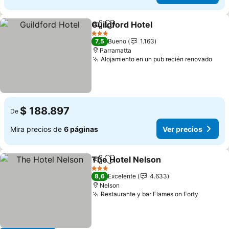
Guildford Hotel
Compartir
Agregar a favoritos
Ver precios
3 Estrellas
7,5
Bueno
1.163
Parramatta
Alojamiento en un pub recién renovado
Ver 
$ 188.897
De
Mira precios de
6 páginas
Ver precios
The Hotel Nelson
Compartir
Agregar a favoritos
Ver prec
3 Estrellas
8,6
Excelente
4.633
Nelson
Restaurante y bar Flames on Forty
Ver pre