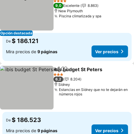
Ver precios
4 Estrellas
9,0
Excelente
8.863
New Plymouth
Piscina climatizada y spa
Ver precios
Opción destacada
$ 186.121
De
Mira precios de
9 páginas
Ver precios
ibis budget St Peters
Compartir
Agregar a favoritos
Ver p
3 Estrellas
6,2
8.204
Sídney
Estancias en Sídney que no te dejarán en
números rojos
$ 186.523
De
Mira precios de
9 páginas
Ver precios