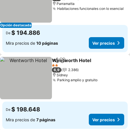
Parramatta
Habitaciones funcionales con lo esencial
Ve
Opción destacada
$ 194.886
De
Mira precios de
10 páginas
Ver precios
Wentworth Hotel
Compartir
Agregar a favoritos
Ver preci
2 Estrellas
6,9
2.386
Sídney
Parking amplio y gratuito
Ver precios
$ 198.648
De
Mira precios de
7 páginas
Ver precios