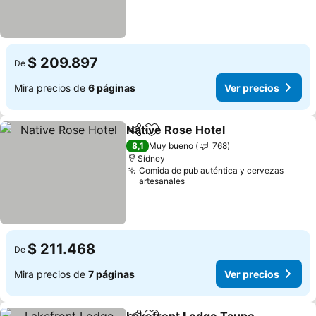
$ 209.897
De
Mira precios de
6 páginas
Ver precios
Native Rose Hotel
Compartir
Agregar a favoritos
Ver prec
8,1
Muy bueno
768
Sídney
Comida de pub auténtica y cervezas
artesanales
$ 211.468
De
Mira precios de
7 páginas
Ver precios