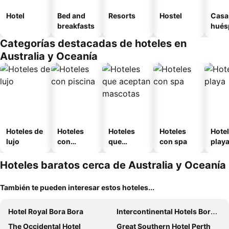
Hotel
Bed and
Resorts
Hostel
Casa
breakfasts
hués
Categorías destacadas de hoteles en
Australia y Oceanía
Hoteles de
Hoteles
Hoteles
Hoteles
Hotel
lujo
con
que
con spa
play
piscina
aceptan
mascotas
Hoteles baratos cerca de Australia y Oceanía
También te pueden interesar estos hoteles...
Hotel Royal Bora Bora
Intercontinental Hotels Bora Bora Le Moana Resort By Ihg
The Occidental Hotel
Great Southern Hotel Perth