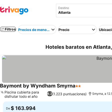
Destino
Filtros
Precios de menor a mayor
Precio
Ubicac
Hoteles baratos en Atlanta,
Baymont by Wyndham Smyrna
2 Estrellas
Ver precios
Piscina cubierta para
(1.223 puntuaciones)
6,2
Smyrna, a 12.
disfrutar todo el año
Ver precios
$ 163.994
De