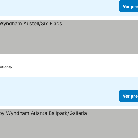
Ver pre
as
recios
 Atlanta
Ver pre