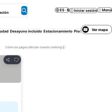
ES · $
Menú
Iniciar sesión
ación
Ver mapa
iudad
Desayuno incluido
Estacionamiento
Piscina
Cancelación g
Cómo los pagos afectan nuestro ranking
Agregar a favoritos
Compartir