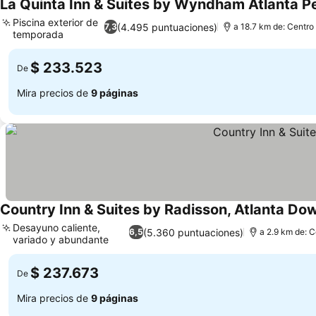
La Quinta Inn & Suites by Wyndham Atlanta P
Piscina exterior de
(4.495 puntuaciones)
7,3
a 18.7 km de: Centro
temporada
Ver precios
$ 233.523
De
Mira precios de
9 páginas
Country Inn & Suites by Radisson, Atlanta D
Desayuno caliente,
(5.360 puntuaciones)
6,5
a 2.9 km de: C
variado y abundante
Ver precios
$ 237.673
De
Mira precios de
9 páginas