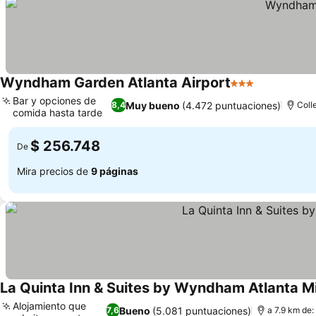
Wyndham Garden Atlanta Airport
3 Estrellas
Ver precio
Bar y opciones de
Muy bueno
(4.472 puntuaciones)
8,4
Coll
comida hasta tarde
Ver precios
$ 256.748
De
Mira precios de
9 páginas
La Quinta Inn & Suites by Wyndham Atlanta 
Alojamiento que
Bueno
(5.081 puntuaciones)
7,6
a 7.9 km de: