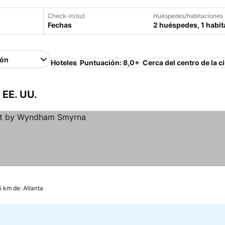
Check-in/out
Huéspedes/habitaciones
Fechas
2 huéspedes, 1 habit
ión
Hoteles
Puntuación: 8,0+
Cerca del centro de la c
 EE. UU.
5 km de: Atlanta