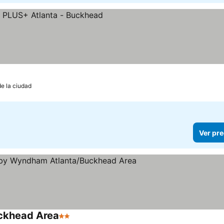
las
 precios
de la ciudad
Ver pre
uckhead Area
2 Estrellas
Ver precios