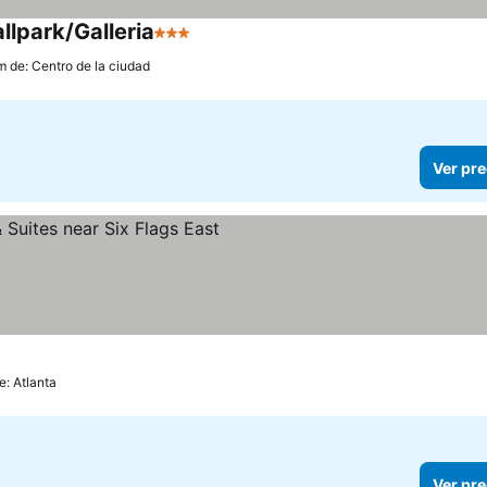
llpark/Galleria
3 Estrellas
Ver precios
m de: Centro de la ciudad
Ver pre
as
precios
e: Atlanta
Ver pre