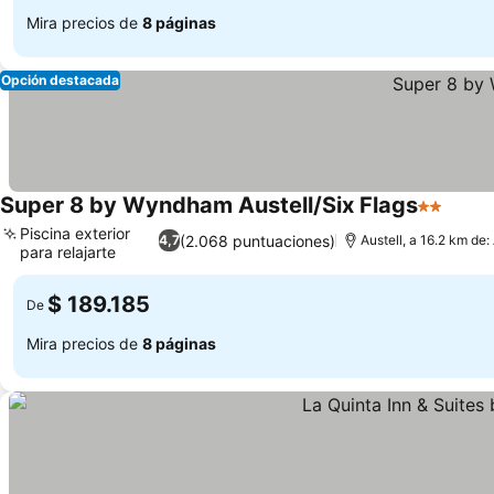
Mira precios de
8 páginas
Opción destacada
Super 8 by Wyndham Austell/Six Flags
2 Estrell
Ver p
Piscina exterior
(2.068 puntuaciones)
4,7
Austell, a 16.2 km de:
para relajarte
Ver precios
$ 189.185
De
Mira precios de
8 páginas