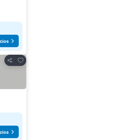
cios
Agregar a favoritos
Compartir
cios