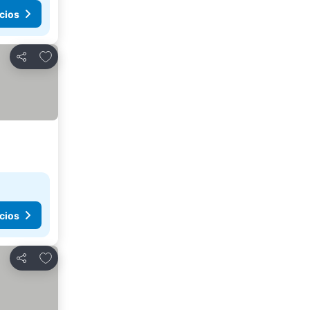
cios
Agregar a favoritos
Compartir
cios
Agregar a favoritos
Compartir