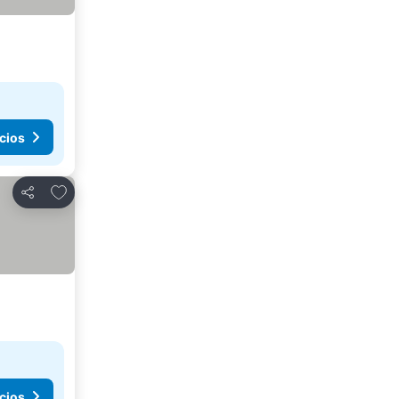
cios
Agregar a favoritos
Compartir
cios