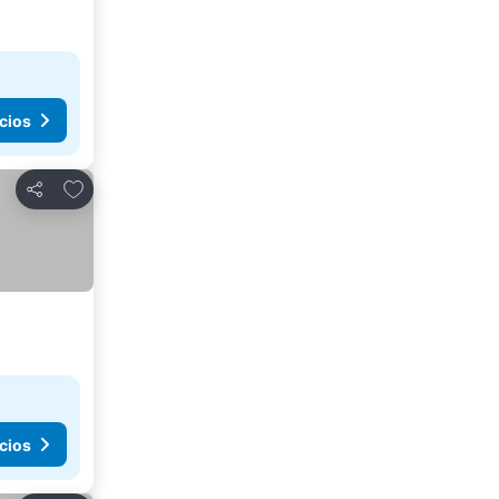
cios
Agregar a favoritos
Compartir
cios