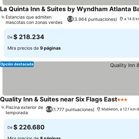
La Quinta Inn & Suites by Wyndham Atlanta Ba
Estancias que admiten
(3.964 puntuaciones)
7,3
a 14.6 k
mascotas con zonas verdes
Ver precios
$ 218.234
De
Mira precios de
9 páginas
Opción destacada
Quality Inn & Suites near Six Flags East
3 Estrell
Ver 
Piscina exterior de
(1.777 puntuaciones)
6,6
Mableton, a 12.1 km d
temporada
Ver precios
$ 226.680
De
Mira precios de
8 páginas