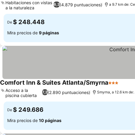
Habitaciones con vistas
(4.879 puntuaciones)
6,3
a 9.7 km de: Ce
a la naturaleza
Ver precios
$ 248.448
De
Mira precios de
9 páginas
Comfort Inn & Suites Atlanta/Smyrna
3 Estrellas
Ver pr
Acceso a la
(2.890 puntuaciones)
7,2
Smyrna, a 12.6 km de: 
piscina cubierta
Ver precios
$ 249.686
De
Mira precios de
10 páginas