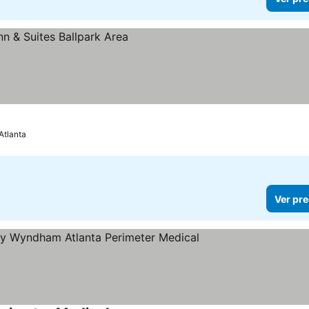
os
Atlanta
Ver pre