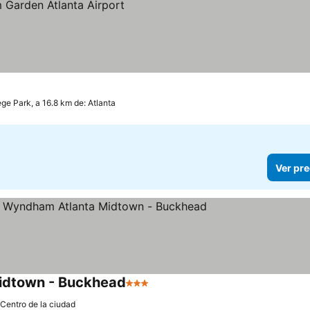
s
ege Park, a 16.8 km de: Atlanta
Ver pre
Midtown - Buckhead
3 Estrellas
Ver precios
 Centro de la ciudad