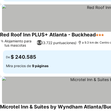
Red Roof Inn PLUS+ Atlanta - Buckhead
3 Estrel
Ver
Alojamiento para
(3.722 puntuaciones)
6,9
a 9.3 km de: Centro 
tus mascotas
Ver precios
$ 240.585
De
Mira precios de
9 páginas
Microtel Inn & Suites by Wyndham Atlanta/B