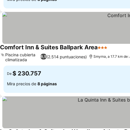
Comfort Inn & Suites Ballpark Area
3 Estrellas
Ver preci
Piscina cubierta
(2.514 puntuaciones)
6,5
Smyrna, a 17.7 km de: 
climatizada
Ver precios
$ 230.757
De
Mira precios de
8 páginas