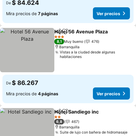
$ 84.624
De
Mira precios de
7 páginas
Ver precios
Hotel 56 Avenue Plaza
Compartir
Agregar a favoritos
3 Estrellas
8,1
Muy bueno
476
Barranquilla
Vistas a la ciudad desde algunas
habitaciones
$ 86.267
De
Mira precios de
4 páginas
Ver precios
Hotel Sandiego inc
Compartir
Agregar a favoritos
2 Estrellas
6,8
467
Barranquilla
Suite de lujo con bañera de hidromasaje