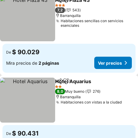
Hotel Plaza 43
Compartir
Agregar a favoritos
3 Estrellas
7,2
543
Barranquilla
Habitaciones sencillas con servicios
esenciales
$ 90.029
De
Mira precios de
2 páginas
Ver precios
Hotel Aquarius
Compartir
Agregar a favoritos
2 Estrellas
8,0
Muy bueno
276
Barranquilla
Habitaciones con vistas a la ciudad
$ 90.431
De