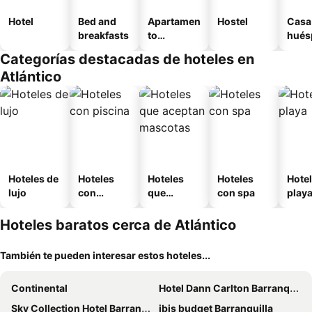
Hotel
Bed and
Apartamen
Hostel
Casa
breakfasts
to
hués
amueblad
Categorías destacadas de hoteles en
o
Atlántico
Hoteles de
Hoteles
Hoteles
Hoteles
Hotel
lujo
con
que
con spa
play
piscina
aceptan
mascotas
Hoteles baratos cerca de Atlántico
También te pueden interesar estos hoteles...
Continental
Hotel Dann Carlton Barranquilla
Sky Collection Hotel Barranquilla
ibis budget Barranquilla