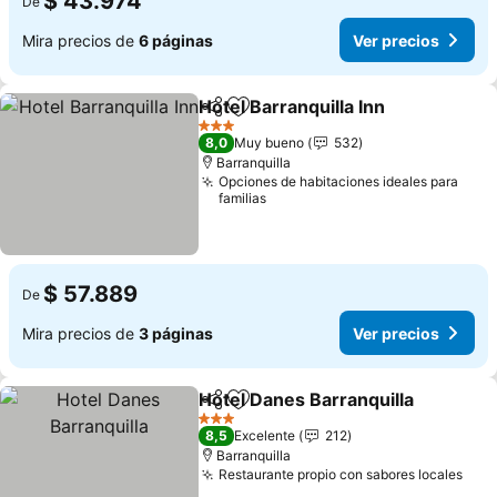
$ 43.974
De
Mira precios de
6 páginas
Ver precios
Hotel Barranquilla Inn
Compartir
Agregar a favoritos
3 Estrellas
8,0
Muy bueno
532
Barranquilla
Opciones de habitaciones ideales para
familias
$ 57.889
De
Mira precios de
3 páginas
Ver precios
Hotel Danes Barranquilla
Compartir
Agregar a favoritos
3 Estrellas
8,5
Excelente
212
Barranquilla
Restaurante propio con sabores locales