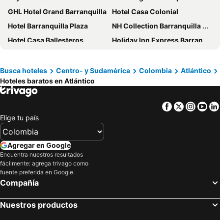
GHL Hotel Grand Barranquilla
Hotel Casa Colonial
Hotel Barranquilla Plaza
NH Collection Barranquilla Smartsuites Royal
Hotel Casa Ballesteros
Holiday Inn Express Barranquilla Buenavista By Ihg
Ribai Hotels Barranquilla
Hotel San Marcos
Hotel Faranda Express Puerta Del Sol Barranquilla, A Member of Radisson Individuals
Hotel Dorado Plaza Alto Prado
Busca hoteles
Centro- y Sudamérica
Colombia
Atlántico
Hoteles baratos en Atlántico
Hotel El Prado
Movich Buro 51
Hotel Prado 72
Hotel Caribe Plaza Barranquilla
Facebook
Twitter
Insta
Yo
ibis Barranquilla
Hotel Windsor Barranquilla
Elige tu país
La Casona
Hampton by Hilton Barranquilla
Country International Hotel
Hotel Atrium Plaza
Agregar en Google
BH Barranquilla
Hilton Garden Inn Barranquilla
Encuentra nuestros resultados
fácilmente: agrega trivago como
Estelar Apartamentos Barranquilla
Hotel Torre del Prado
fuente preferida en Google.
Compañía
Hotel Platinum Barranquilla
Hotel Monterrey
Hotel American Golf
Crowne Plaza Barranquilla By Ihg
Nuestros productos
Hotel Boston Superior
Hotel Intersuites