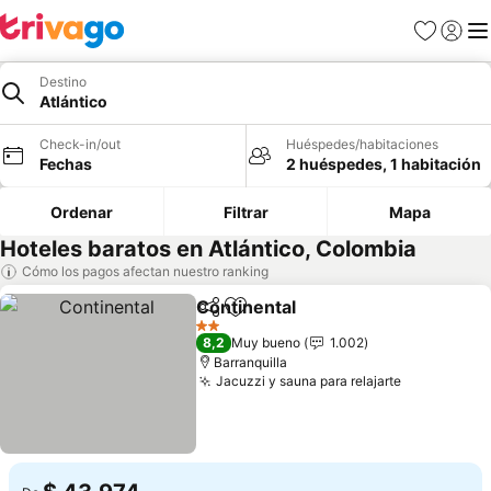
Favoritos
Iniciar 
Me
Destino
Atlántico
Check-in/out
Huéspedes/habitaciones
Fechas
2 huéspedes, 1 habitación
Ordenar
Filtrar
Mapa
Hoteles baratos en Atlántico, Colombia
Cómo los pagos afectan nuestro ranking
Continental
Compartir
Agregar a favoritos
2 Estrellas
8,2
Muy bueno
1.002
Barranquilla
Jacuzzi y sauna para relajarte