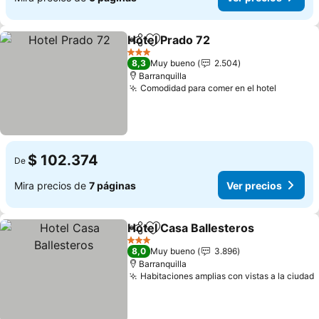
Hotel Prado 72
Compartir
Agregar a favoritos
3 Estrellas
8,3
Muy bueno
2.504
Barranquilla
Comodidad para comer en el hotel
$ 102.374
De
Mira precios de
7 páginas
Ver precios
Hotel Casa Ballesteros
Compartir
Agregar a favoritos
3 Estrellas
8,0
Muy bueno
3.896
Barranquilla
Habitaciones amplias con vistas a la ciudad