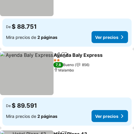
$ 88.751
De
Mira precios de
2 páginas
Ver precios
Ayenda Baly Express
Compartir
Agregar a favoritos
2 Estrellas
7,8
Bueno
856
Malambo
$ 89.591
De
Mira precios de
2 páginas
Ver precios