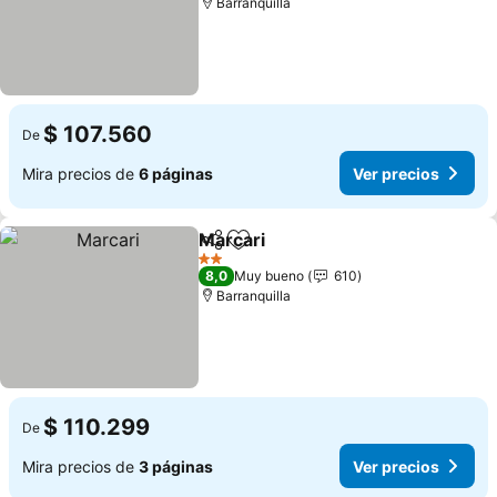
Barranquilla
$ 107.560
De
Mira precios de
6 páginas
Ver precios
Marcari
Compartir
Agregar a favoritos
2 Estrellas
8,0
Muy bueno
610
Barranquilla
$ 110.299
De
Mira precios de
3 páginas
Ver precios