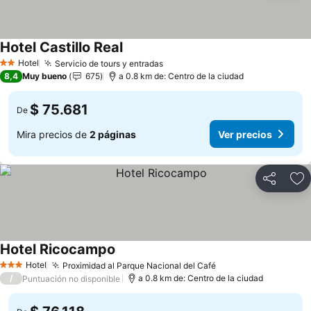
Hotel Castillo Real
Hotel
Servicio de tours y entradas
2 Estrellas
8,4
Muy bueno
675
a 0.8 km de: Centro de la ciudad
$ 75.681
De
Mira precios de
2 páginas
Ver precios
Compartir
Ag
Hotel Ricocampo
Hotel
Proximidad al Parque Nacional del Café
3 Estrellas
/
a 0.8 km de: Centro de la ciudad
Puntuación no disponible