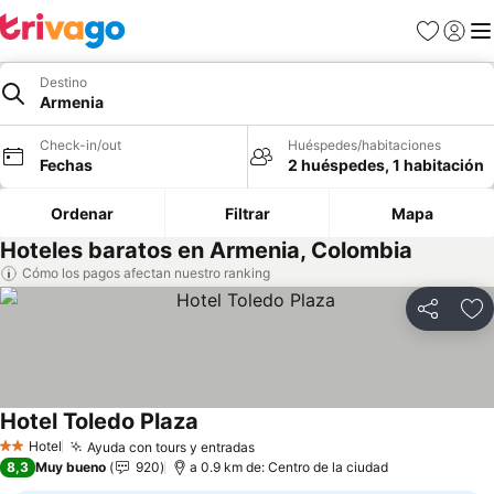
Favoritos
Iniciar 
Me
Destino
Armenia
Check-in/out
Huéspedes/habitaciones
Fechas
2 huéspedes, 1 habitación
Ordenar
Filtrar
Mapa
Hoteles baratos en Armenia, Colombia
Cómo los pagos afectan nuestro ranking
Compartir
Ag
Hotel Toledo Plaza
Hotel
Ayuda con tours y entradas
2 Estrellas
8,3
Muy bueno
920
a 0.9 km de: Centro de la ciudad