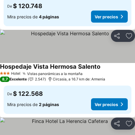
$ 120.748
De
Mira precios de
4 páginas
Ver precios
Compartir
Ag
Hospedaje Vista Hermosa Salento
Hotel
Vistas panorámicas a la montaña
3 Estrellas
8,7
Excelente
2.547
Circasia, a 16.7 km de: Armenia
$ 122.568
De
Mira precios de
2 páginas
Ver precios
Compartir
Ag