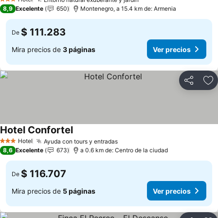
3 Estrellas
8,9
Excelente
650
Montenegro, a 15.4 km de: Armenia
$ 111.283
De
Mira precios de
3 páginas
Ver precios
Compartir
Ag
Hotel Confortel
Hotel
Ayuda con tours y entradas
3 Estrellas
8,6
Excelente
673
a 0.6 km de: Centro de la ciudad
$ 116.707
De
Mira precios de
5 páginas
Ver precios