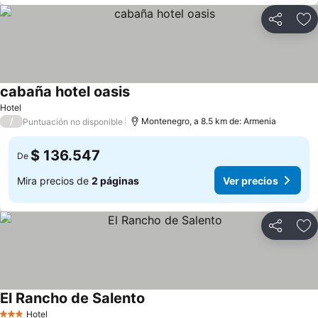
Compartir
Ag
cabaña hotel oasis
Hotel
/
Montenegro, a 8.5 km de: Armenia
Puntuación no disponible
$ 136.547
De
Mira precios de
2 páginas
Ver precios
Compartir
Ag
El Rancho de Salento
Hotel