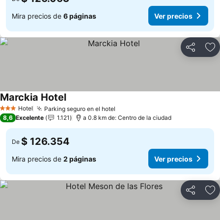
Mira precios de
6 páginas
Ver precios
Compartir
Ag
Marckia Hotel
Hotel
Parking seguro en el hotel
3 Estrellas
8,6
Excelente
1.121
a 0.8 km de: Centro de la ciudad
$ 126.354
De
Mira precios de
2 páginas
Ver precios
Compartir
Ag