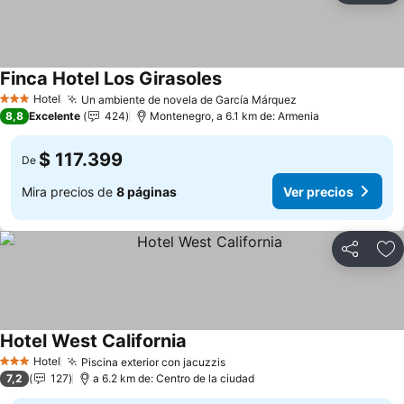
Finca Hotel Los Girasoles
Hotel
Un ambiente de novela de García Márquez
3 Estrellas
8,8
Excelente
424
Montenegro, a 6.1 km de: Armenia
$ 117.399
De
Mira precios de
8 páginas
Ver precios
Compartir
Ag
Hotel West California
Hotel
Piscina exterior con jacuzzis
3 Estrellas
7,2
127
a 6.2 km de: Centro de la ciudad