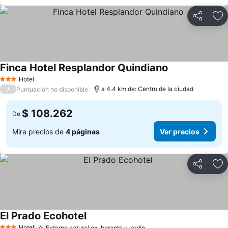
Compartir
Ag
Finca Hotel Resplandor Quindiano
Hotel
3 Estrellas
/
a 4.4 km de: Centro de la ciudad
Puntuación no disponible
$ 108.262
De
Mira precios de
4 páginas
Ver precios
Compartir
Ag
El Prado Ecohotel
Hotel
Entorno natural exuberante y jardín