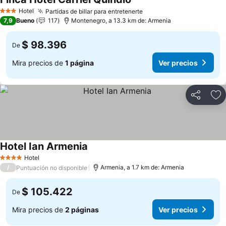
Hotel
Partidas de billar para entretenerte
3 Estrellas
7,9
Bueno
117
Montenegro, a 13.3 km de: Armenia
$ 98.396
De
Mira precios de
1 página
Ver precios
Compartir
Ag
Hotel Ian Armenia
Hotel
4 Estrellas
/
Armenia, a 1.7 km de: Armenia
Puntuación no disponible
$ 105.422
De
Mira precios de
2 páginas
Ver precios