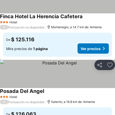
Finca Hotel La Herencia Cafetera
Hotel
3 Estrellas
/
Montenegro, a 14.7 km de: Armenia
Puntuación no disponible
$ 125.116
De
Mira precios de
1 página
Ver precios
Compartir
Ag
Posada Del Angel
Hotel
3 Estrellas
/
Salento, a 16.8 km de: Armenia
Puntuación no disponible
$ 126.063
De