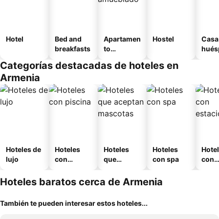
Hotel
Bed and
Apartamen
Hostel
Casa
breakfasts
to
hués
amueblad
Categorías destacadas de hoteles en
o
Armenia
Hoteles de
Hoteles
Hoteles
Hoteles
Hote
lujo
con
que
con spa
con
piscina
aceptan
esta
mascotas
mien
Hoteles baratos cerca de Armenia
También te pueden interesar estos hoteles...