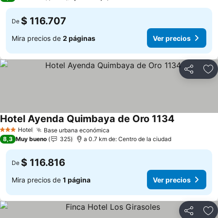
$ 116.707
De
Mira precios de
2 páginas
Ver precios
Compartir
Ag
Hotel Ayenda Quimbaya de Oro 1134
Hotel
Base urbana económica
3 Estrellas
8,3
Muy bueno
325
a 0.7 km de: Centro de la ciudad
$ 116.816
De
Mira precios de
1 página
Ver precios
Compartir
Ag