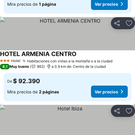
Mira precios de
1 página
Ver precios
Compartir
Ag
HOTEL ARMENIA CENTRO
Hotel
Habitaciones con vistas a la montaña o a la ciudad
3 Estrellas
8,1
Muy bueno
862
a 0.9 km de: Centro de la ciudad
$ 92.390
De
Mira precios de
2 páginas
Ver precios
Compartir
Ag