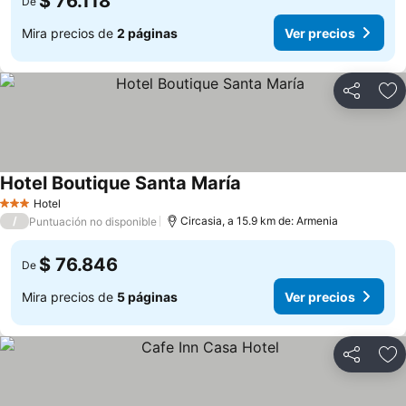
$ 76.118
De
Mira precios de
2 páginas
Ver precios
Compartir
Ag
Hotel Boutique Santa María
Hotel
3 Estrellas
/
Circasia, a 15.9 km de: Armenia
Puntuación no disponible
$ 76.846
De
Mira precios de
5 páginas
Ver precios
Compartir
Ag