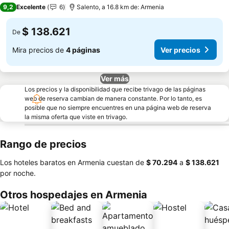
3 Estrellas
9,2
Excelente
6
Salento, a 16.8 km de: Armenia
$ 138.621
De
Mira precios de
4 páginas
Ver precios
Ver más
Los precios y la disponibilidad que recibe trivago de las páginas
web de reserva cambian de manera constante. Por lo tanto, es
posible que no siempre encuentres en una página web de reserva
la misma oferta que viste en trivago.
Rango de precios
Los hoteles baratos en Armenia cuestan de
‎$ 70.294
a
‎$ 138.621
por noche.
Otros hospedajes en Armenia