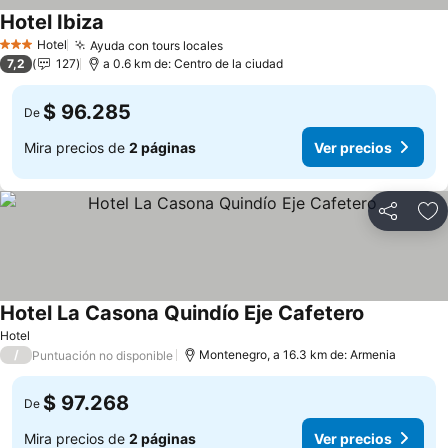
Hotel Ibiza
Hotel
Ayuda con tours locales
3 Estrellas
7,2
127
a 0.6 km de: Centro de la ciudad
$ 96.285
De
Mira precios de
2 páginas
Ver precios
Compartir
Ag
Hotel La Casona Quindío Eje Cafetero
Hotel
/
Montenegro, a 16.3 km de: Armenia
Puntuación no disponible
$ 97.268
De
Mira precios de
2 páginas
Ver precios