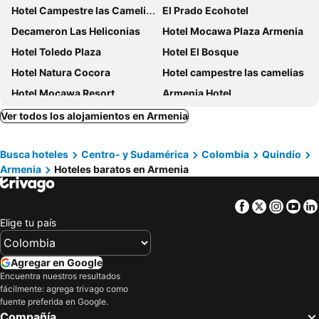
Hotel Campestre las Camelias
El Prado Ecohotel
Decameron Las Heliconias
Hotel Mocawa Plaza Armenia
Hotel Toledo Plaza
Hotel El Bosque
Hotel Natura Cocora
Hotel campestre las camelias
Hotel Mocawa Resort
Armenia Hotel
Finca Hotel Valparaiso
Eco Hotel Las Palmas
Ver todos los alojamientos en Armenia
Hotel El Progreso
Hotel Ayenda Quimbaya de Oro 1134
Busca hoteles
Centro- y Sudamérica
Colombia
Quindío
Hotel Salento Real Eje Cafetero
Hotel West California
Armenia
Hoteles baratos en Armenia
Hotel San Jeronimo Armenia
Hotel San Martin Armenia
Isa Victory Hotel Boutique
HOTEL ARMENIA CENTRO
Facebook
Twitter
Insta
Yo
MuchoSur Filandia
Finca hotel los cocos
Elige tu país
Hotel El Cielo en la Tierra
Hotel Armenia Lions
Hotel Confortel
Hotel Arrayanes del Quindio
Agregar en Google
Encuentra nuestros resultados
Ecohotel Alma
Hotel El Eden Parque Del Cafe
fácilmente: agrega trivago como
Hotel Aires del Quindío Armenia
Finca El Recreo - El Descanso
fuente preferida en Google.
Compañía