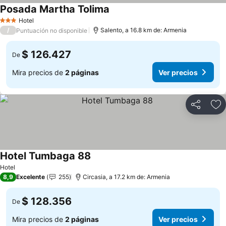
Posada Martha Tolima
Hotel
3 Estrellas
/
Salento, a 16.8 km de: Armenia
Puntuación no disponible
$ 126.427
De
Mira precios de
2 páginas
Ver precios
Compartir
Ag
Hotel Tumbaga 88
Hotel
8,9
Excelente
255
Circasia, a 17.2 km de: Armenia
$ 128.356
De
Mira precios de
2 páginas
Ver precios