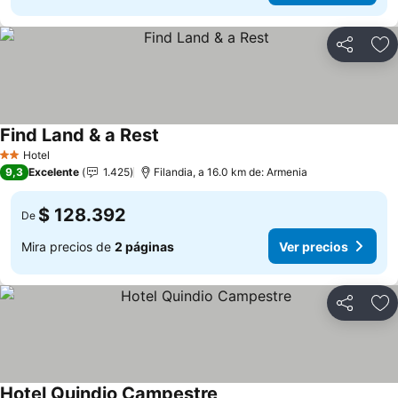
Compartir
Ag
Find Land & a Rest
Hotel
2 Estrellas
9,3
Excelente
1.425
Filandia, a 16.0 km de: Armenia
$ 128.392
De
Mira precios de
2 páginas
Ver precios
Compartir
Ag
Hotel Quindio Campestre