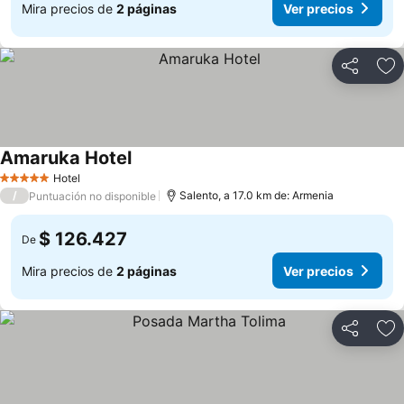
Mira precios de
2 páginas
Ver precios
Compartir
Ag
Amaruka Hotel
Hotel
5 Estrellas
/
Salento, a 17.0 km de: Armenia
Puntuación no disponible
$ 126.427
De
Mira precios de
2 páginas
Ver precios
Compartir
Ag