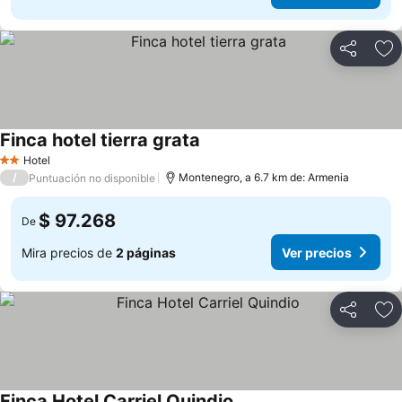
Compartir
Ag
Finca hotel tierra grata
Hotel
2 Estrellas
/
Montenegro, a 6.7 km de: Armenia
Puntuación no disponible
$ 97.268
De
Mira precios de
2 páginas
Ver precios
Compartir
Ag
Finca Hotel Carriel Quindio