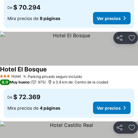
$ 70.294
De
Mira precios de
8 páginas
Ver precios
Compartir
Ag
Hotel El Bosque
Hotel
Parking privado seguro incluido
3 Estrellas
8,0
Muy bueno
975
a 0.8 km de: Centro de la ciudad
$ 72.369
De
Mira precios de
4 páginas
Ver precios
Compartir
Ag