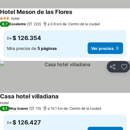
Hotel Meson de las Flores
Hotel
3 Estrellas
8,7
Excelente
222
a 0.6 km de: Centro de la ciudad
$ 126.354
De
Mira precios de
5 páginas
Ver precios
Compartir
Ag
Casa hotel villadiana
Hotel
8,1
Muy bueno
75
a 10.1 km de: Centro de la ciudad
$ 126.427
De