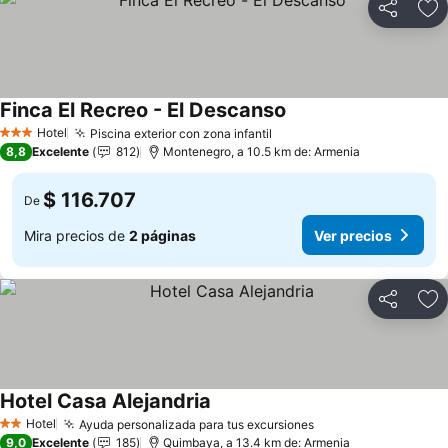
Compartir
Ag
Finca El Recreo - El Descanso
Hotel
Piscina exterior con zona infantil
3 Estrellas
8,8
Excelente
812
Montenegro, a 10.5 km de: Armenia
$ 116.707
De
Mira precios de
2 páginas
Ver precios
Compartir
Ag
Hotel Casa Alejandria
Hotel
Ayuda personalizada para tus excursiones
2 Estrellas
9,0
Excelente
185
Quimbaya, a 13.4 km de: Armenia