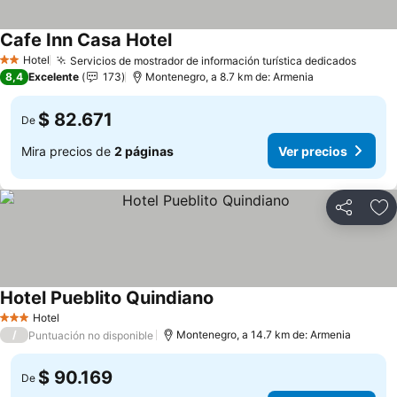
Cafe Inn Casa Hotel
Hotel
Servicios de mostrador de información turística dedicados
2 Estrellas
8,4
Excelente
173
Montenegro, a 8.7 km de: Armenia
$ 82.671
De
Mira precios de
2 páginas
Ver precios
Compartir
Ag
Hotel Pueblito Quindiano
Hotel
3 Estrellas
/
Montenegro, a 14.7 km de: Armenia
Puntuación no disponible
$ 90.169
De