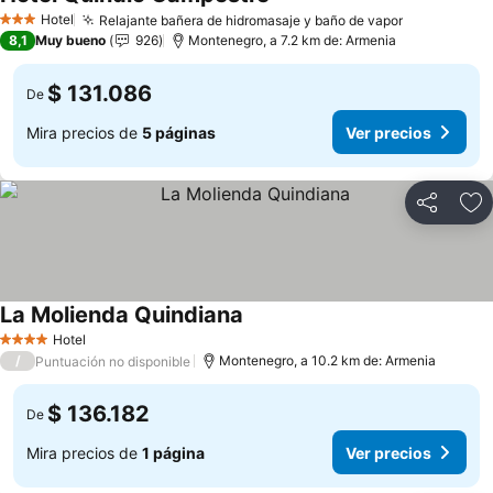
Hotel
Relajante bañera de hidromasaje y baño de vapor
3 Estrellas
8,1
Muy bueno
926
Montenegro, a 7.2 km de: Armenia
$ 131.086
De
Mira precios de
5 páginas
Ver precios
Compartir
Ag
La Molienda Quindiana
Hotel
4 Estrellas
/
Montenegro, a 10.2 km de: Armenia
Puntuación no disponible
$ 136.182
De
Mira precios de
1 página
Ver precios