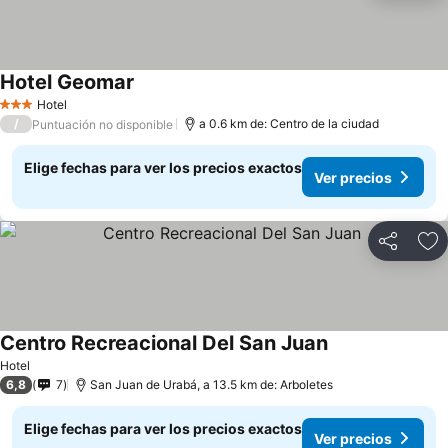
Hotel Geomar
Hotel
3 Estrellas
/
a 0.6 km de: Centro de la ciudad
Puntuación no disponible
Elige fechas para ver los precios exactos
Ver precios
Compartir
Ag
Centro Recreacional Del San Juan
Hotel
6,8
7
San Juan de Urabá, a 13.5 km de: Arboletes
Elige fechas para ver los precios exactos
Ver precios