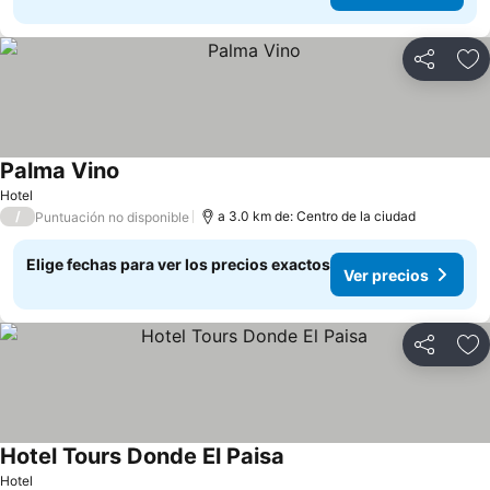
Compartir
Ag
Palma Vino
Hotel
/
a 3.0 km de: Centro de la ciudad
Puntuación no disponible
Elige fechas para ver los precios exactos
Ver precios
Compartir
Ag
Hotel Tours Donde El Paisa
Hotel