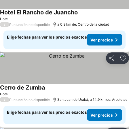
Hotel El Rancho de Juancho
Hotel
/
a 0.9 km de: Centro de la ciudad
Puntuación no disponible
Elige fechas para ver los precios exactos
Ver precios
Compartir
Ag
Cerro de Zumba
Hotel
/
San Juan de Urabá, a 14.9 km de: Arboletes
Puntuación no disponible
Elige fechas para ver los precios exactos
Ver precios