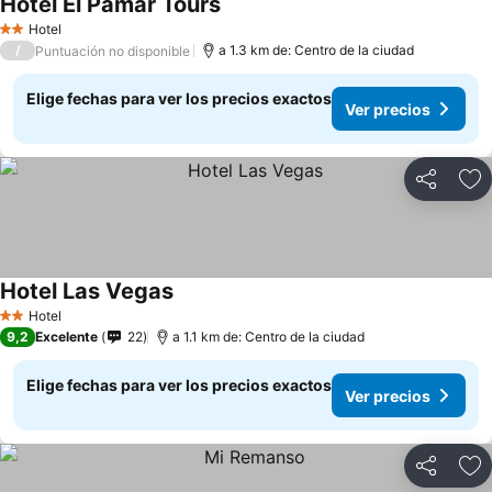
Hotel El Pamar Tours
Hotel
2 Estrellas
/
a 1.3 km de: Centro de la ciudad
Puntuación no disponible
Elige fechas para ver los precios exactos
Ver precios
Compartir
Ag
Hotel Las Vegas
Hotel
2 Estrellas
9,2
Excelente
22
a 1.1 km de: Centro de la ciudad
Elige fechas para ver los precios exactos
Ver precios
Compartir
Ag