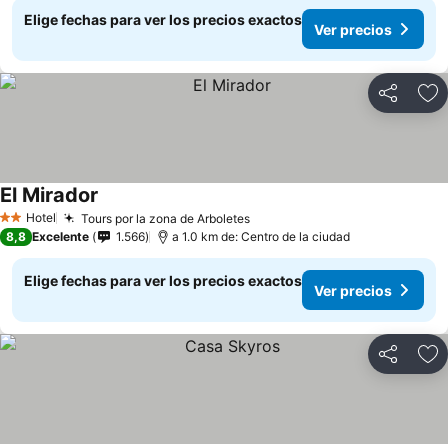
Elige fechas para ver los precios exactos
Ver precios
Compartir
Ag
El Mirador
Hotel
Tours por la zona de Arboletes
2 Estrellas
8,8
Excelente
1.566
a 1.0 km de: Centro de la ciudad
Elige fechas para ver los precios exactos
Ver precios
Compartir
Ag