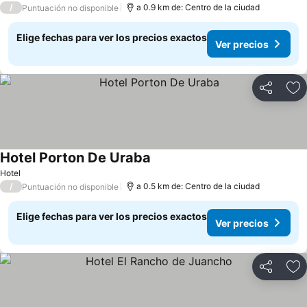
/
a 0.9 km de: Centro de la ciudad
Puntuación no disponible
Elige fechas para ver los precios exactos
Ver precios
Compartir
Ag
Hotel Porton De Uraba
Hotel
/
a 0.5 km de: Centro de la ciudad
Puntuación no disponible
Elige fechas para ver los precios exactos
Ver precios
Compartir
Ag