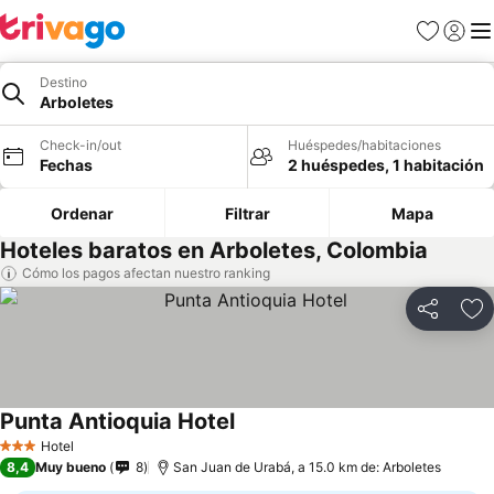
Favoritos
Iniciar 
Me
Destino
Arboletes
Check-in/out
Huéspedes/habitaciones
Fechas
2 huéspedes, 1 habitación
Ordenar
Filtrar
Mapa
Hoteles baratos en Arboletes, Colombia
Cómo los pagos afectan nuestro ranking
Compartir
Ag
Punta Antioquia Hotel
Hotel
3 Estrellas
8,4
Muy bueno
8
San Juan de Urabá, a 15.0 km de: Arboletes