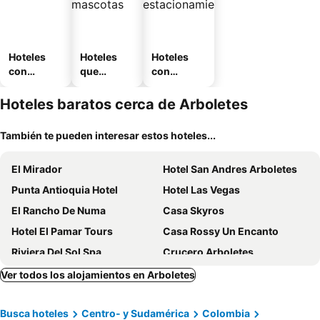
Hoteles
Hoteles
Hoteles
con
que
con
piscina
aceptan
estaciona
mascotas
miento
Hoteles baratos cerca de Arboletes
También te pueden interesar estos hoteles...
El Mirador
Hotel San Andres Arboletes
Punta Antioquia Hotel
Hotel Las Vegas
El Rancho De Numa
Casa Skyros
Hotel El Pamar Tours
Casa Rossy Un Encanto
Riviera Del Sol Spa
Crucero Arboletes
Palma Vino
Mi Remanso
Ver todos los alojamientos en Arboletes
Hotel Tours Donde El Paisa
Centro Recreacional Del San Juan
Busca hoteles
Centro- y Sudamérica
Colombia
Cerro de Zumba