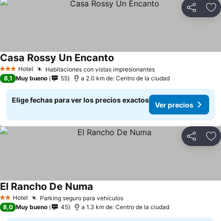
Compartir
Ag
Casa Rossy Un Encanto
Hotel
Habitaciones con vistas impresionantes
3 Estrellas
8,1
Muy bueno
55
a 2.0 km de: Centro de la ciudad
Elige fechas para ver los precios exactos
Ver precios
Compartir
Ag
El Rancho De Numa
Hotel
Parking seguro para vehículos
2 Estrellas
8,0
Muy bueno
45
a 1.3 km de: Centro de la ciudad