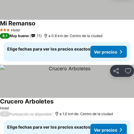
Mi Remanso
Hotel
3 Estrellas
8,1
Muy bueno
11
a 0.6 km de: Centro de la ciudad
Elige fechas para ver los precios exactos
Ver precios
Compartir
Ag
Crucero Arboletes
Hotel
/
a 1.0 km de: Centro de la ciudad
Puntuación no disponible
Elige fechas para ver los precios exactos
Ver precios