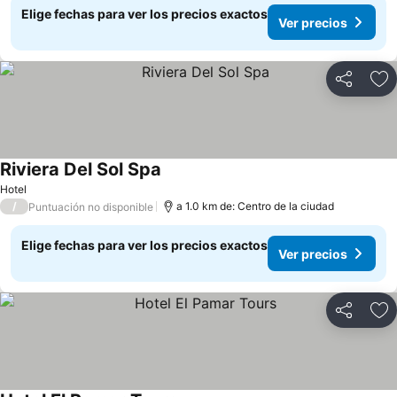
Elige fechas para ver los precios exactos
Ver precios
Compartir
Ag
Riviera Del Sol Spa
Hotel
/
a 1.0 km de: Centro de la ciudad
Puntuación no disponible
Elige fechas para ver los precios exactos
Ver precios
Compartir
Ag