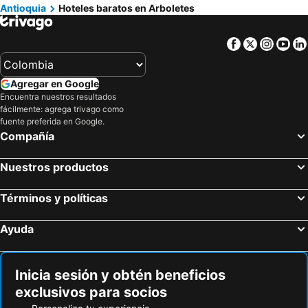
Antioquia
Hoteles baratos en Arboletes
Facebook
Twitter
Insta
Yo
Agregar en Google
Encuentra nuestros resultados
fácilmente: agrega trivago como
fuente preferida en Google.
Compañía
Nuestros productos
Términos y políticas
Ayuda
Inicia sesión y obtén beneficios
exclusivos para socios