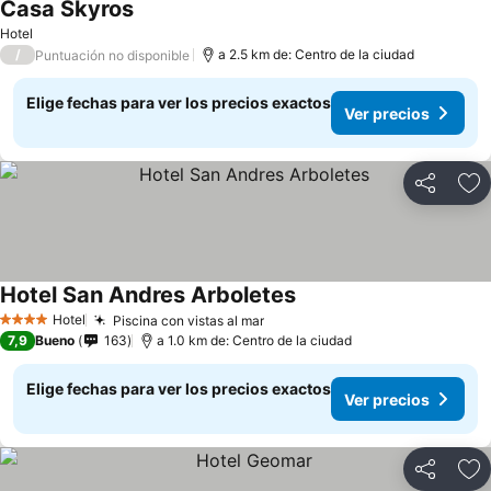
Casa Skyros
Hotel
/
a 2.5 km de: Centro de la ciudad
Puntuación no disponible
Elige fechas para ver los precios exactos
Ver precios
Compartir
Ag
Hotel San Andres Arboletes
Hotel
Piscina con vistas al mar
4 Estrellas
7,9
Bueno
163
a 1.0 km de: Centro de la ciudad
Elige fechas para ver los precios exactos
Ver precios
Compartir
Ag