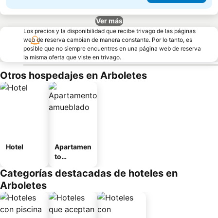
Ver más
Los precios y la disponibilidad que recibe trivago de las páginas
web de reserva cambian de manera constante. Por lo tanto, es
posible que no siempre encuentres en una página web de reserva
la misma oferta que viste en trivago.
Otros hospedajes en Arboletes
Hotel
Apartamen
to
amueblad
Categorías destacadas de hoteles en
o
Arboletes