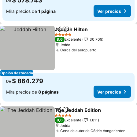
$ 578.743
De
Mira precios de
1 página
Ver precios
Jeddah Hilton
Compartir
Agregar a favoritos
Ver precios
5 Estrellas
8,6
Excelente
30.709
Jedda
Cerca del aeropuerto
Ver precios
Opción destacada
$ 864.279
De
Mira precios de
8 páginas
Ver precios
The Jeddah Edition
Compartir
Agregar a favoritos
Ver pre
5 Estrellas
8,6
Excelente
1.811
Jedda
Cena de autor de Cédric Vongerichten
Ver 