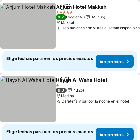
Anjum Hotel Makkah
Compartir
Agregar a favoritos
Ver p
5 Estrellas
9,2
Excelente
49.735
Makkah
Habitaciones con vistas a Haram disponibles
Elige fechas para ver los precios exactos
Ver precios
Hayah Al Waha Hotel
Compartir
Agregar a favoritos
Ver p
1 Estrellas
6,0
4.125
Medina
Cafetería y bar por la noche en el hotel
Ver 
Elige fechas para ver los precios exactos
Ver precios