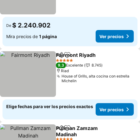
$ 2.240.902
De
Mira precios de
1 página
Ver precios
Fairmont Riyadh
Compartir
Agregar a favoritos
Ver precio
5 Estrellas
9,3
Excelente
8.745
Riad
House of Grills, alta cocina con estrella
Michelin
Elige fechas para ver los precios exactos
Ver precios
Pullman Zamzam
Compartir
Agregar a favoritos
Madinah