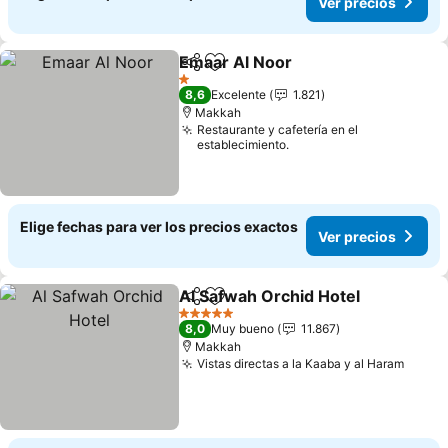
Ver precios
Emaar Al Noor
Compartir
Agregar a favoritos
Ver precios
1 Estrellas
8,6
Excelente
1.821
Makkah
Restaurante y cafetería en el
establecimiento.
Elige fechas para ver los precios exactos
Ver precios
Al Safwah Orchid Hotel
Compartir
Agregar a favoritos
Ver
5 Estrellas
8,0
Muy bueno
11.867
Makkah
Vistas directas a la Kaaba y al Haram
Ver p