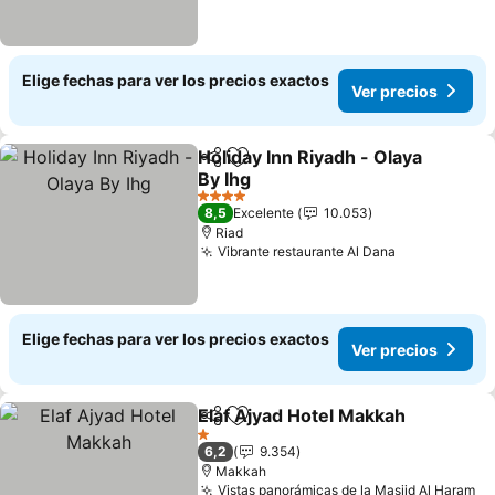
Elige fechas para ver los precios exactos
Ver precios
Holiday Inn Riyadh - Olaya
Compartir
Agregar a favoritos
By Ihg
Ver precios
4 Estrellas
8,5
Excelente
10.053
Riad
Vibrante restaurante Al Dana
Ver precios
Elige fechas para ver los precios exactos
Ver precios
Elaf Ajyad Hotel Makkah
Compartir
Agregar a favoritos
Ve
1 Estrellas
6,2
9.354
Makkah
Vistas panorámicas de la Masjid Al Haram
Ve