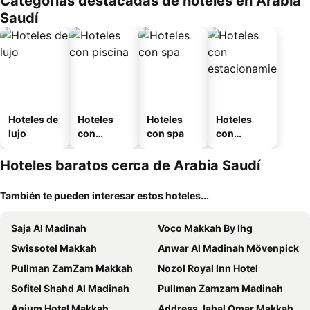
Categorías destacadas de hoteles en Arabia
Saudí
Hoteles de
Hoteles
Hoteles
Hoteles
lujo
con
con spa
con
piscina
estaciona
miento
Hoteles baratos cerca de Arabia Saudí
También te pueden interesar estos hoteles...
Saja Al Madinah
Voco Makkah By Ihg
Swissotel Makkah
Anwar Al Madinah Mövenpick
Pullman ZamZam Makkah
Nozol Royal Inn Hotel
Sofitel Shahd Al Madinah
Pullman Zamzam Madinah
Anjum Hotel Makkah
Address Jabal Omar Makkah