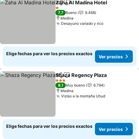
Zaha Al Madina Hotel
Compartir
Agregar a favoritos
Ver p
1 Estrellas
7,7
Bueno
9.468
Medina
Desayuno variado y rico
Ver precios
Elige fechas para ver los precios exactos
Ver precios
Shaza Regency Plaza
Compartir
Agregar a favoritos
Ver p
3 Estrellas
8,1
Muy bueno
6.794
Medina
Vistas a la montaña Uhud
Ver precios
Elige fechas para ver los precios exactos
Ver precios