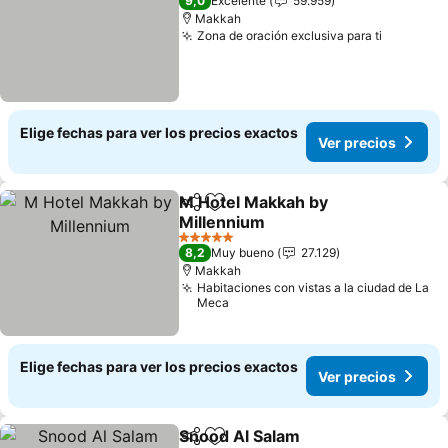
9,0
Excelente
59.959
Makkah
Zona de oración exclusiva para ti
Ver prec
Elige fechas para ver los precios exactos
Ver precios
M Hotel Makkah by
Compartir
Agregar a favoritos
Millennium
Ver precios
5 Estrellas
8,2
Muy bueno
27.129
Makkah
Habitaciones con vistas a la ciudad de La
Meca
Elige fechas para ver los precios exactos
Ver precios
Snood Al Salam
Compartir
Agregar a favoritos
Ver precio