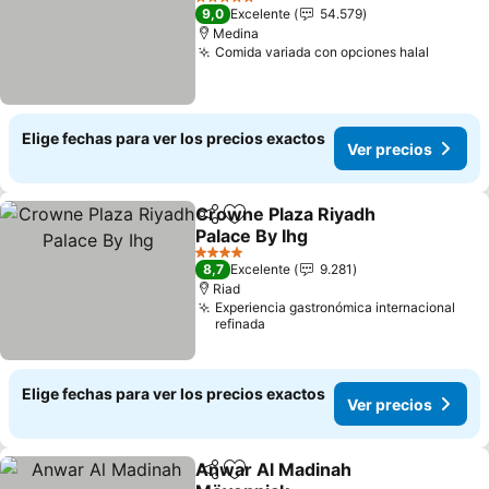
Ver precios
5 Estrellas
9,0
Excelente
54.579
Medina
Comida variada con opciones halal
Ver pre
Elige fechas para ver los precios exactos
Ver precios
Crowne Plaza Riyadh
Compartir
Agregar a favoritos
Palace By Ihg
Ver precios
4 Estrellas
8,7
Excelente
9.281
Riad
Experiencia gastronómica internacional
refinada
Elige fechas para ver los precios exactos
Ver precios
Anwar Al Madinah
Compartir
Agregar a favoritos