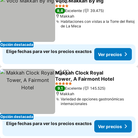
Voco Makkah By Ihg
Compartir
Agregar a favoritos
Ver pr
4 Estrellas
8,8
Excelente
39.475
Makkah
Habitaciones con vistas a la Torre del Reloj
de La Meca
Opción destacada
Elige fechas para ver los precios exactos
Ver precios
Makkah Clock Royal
Compartir
Agregar a favoritos
Tower, A Fairmont Hotel
Ver precios
5 Estrellas
9,1
Excelente
145.525
Makkah
Variedad de opciones gastronómicas
internacionales
Opción destacada
Elige fechas para ver los precios exactos
Ver precios