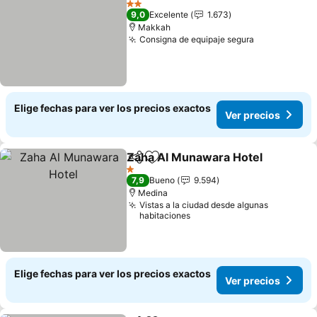
2 Estrellas
9,0
Excelente
1.673
Makkah
Consigna de equipaje segura
Ver precios
Elige fechas para ver los precios exactos
Ver precios
Zaha Al Munawara Hotel
Compartir
Agregar a favoritos
V
1 Estrellas
7,9
Bueno
9.594
Medina
Vistas a la ciudad desde algunas
habitaciones
Elige fechas para ver los precios exactos
Ver precios