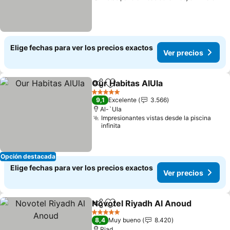
Elige fechas para ver los precios exactos
Ver precios
Our Habitas AlUla
Compartir
Agregar a favoritos
Ver prec
5 Estrellas
9,1
Excelente
3.566
Al-`Ula
Impresionantes vistas desde la piscina
infinita
Opción destacada
Elige fechas para ver los precios exactos
Ver precios
Novotel Riyadh Al Anoud
Compartir
Agregar a favoritos
V
5 Estrellas
8,4
Muy bueno
8.420
Riad