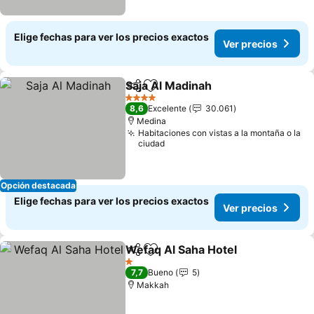
Elige fechas para ver los precios exactos
Ver precios
Saja Al Madinah
Compartir
Agregar a favoritos
Ver precio
4 Estrellas
8,6
Excelente
30.061
Medina
Habitaciones con vistas a la montaña o la
ciudad
Opción destacada
Elige fechas para ver los precios exactos
Ver precios
Wefaq Al Saha Hotel
Compartir
Agregar a favoritos
Ver p
1 Estrellas
7,7
Bueno
5
Makkah