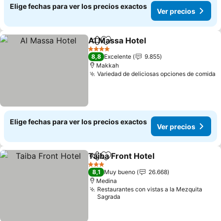
Elige fechas para ver los precios exactos
Ver precios
Al Massa Hotel
Compartir
Agregar a favoritos
Ver precios
4 Estrellas
8,8
Excelente
9.855
Makkah
Variedad de deliciosas opciones de comida
V
Elige fechas para ver los precios exactos
Ver precios
Taiba Front Hotel
Compartir
Agregar a favoritos
Ver preci
3 Estrellas
8,1
Muy bueno
26.668
Medina
Restaurantes con vistas a la Mezquita
Sagrada