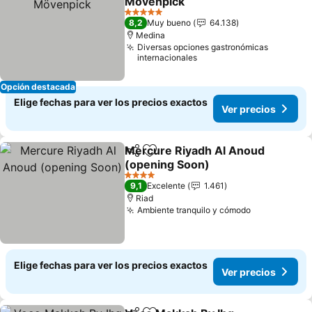
Mövenpick
Ver precios
5 Estrellas
8,2
Muy bueno
64.138
Medina
Diversas opciones gastronómicas
internacionales
Opción destacada
Elige fechas para ver los precios exactos
Ver precios
Mercure Riyadh Al Anoud
Compartir
Agregar a favoritos
(opening Soon)
Ver precios
4 Estrellas
9,1
Excelente
1.461
Riad
Ambiente tranquilo y cómodo
Ver precios
Elige fechas para ver los precios exactos
Ver precios