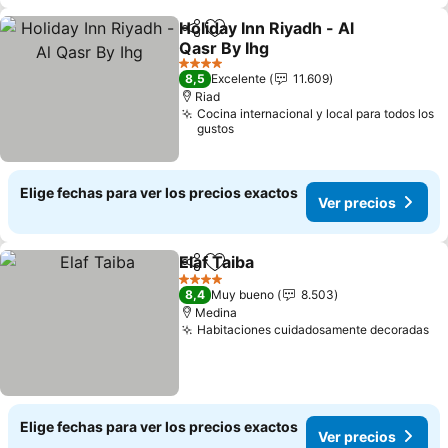
Holiday Inn Riyadh - Al
Compartir
Agregar a favoritos
Qasr By Ihg
Ver precios
4 Estrellas
8,5
Excelente
11.609
Riad
Cocina internacional y local para todos los
gustos
Elige fechas para ver los precios exactos
Ver precios
Elaf Taiba
Compartir
Agregar a favoritos
Ver precios
4 Estrellas
8,4
Muy bueno
8.503
Medina
Habitaciones cuidadosamente decoradas
Ve
Elige fechas para ver los precios exactos
Ver precios