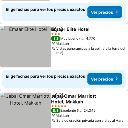
Elige fechas para ver los precios exactos
Ver precios
Emaar Elite Hotel
Compartir
Agregar a favoritos
Ver preci
3 Estrellas
8,1
Muy bueno
4.770
Makkah
Vistas panorámicas a la colina y la torre del
reloj
Elige fechas para ver los precios exactos
Ver precios
Jabal Omar Marriott
Compartir
Agregar a favoritos
Hotel, Makkah
Ver precios
5 Estrellas
8,8
Excelente
24.349
Makkah
Sala de oración privada con vistas al Haram