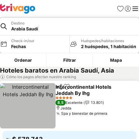
Favoritos
Iniciar 
Me
Destino
Arabia Saudí
Check-in/out
Huéspedes/habitaciones
Fechas
2 huéspedes, 1 habitación
Ordenar
Filtrar
Mapa
Hoteles baratos en Arabia Saudí, Asia
Cómo los pagos afectan nuestro ranking
Intercontinental Hotels
Compartir
Agregar a favoritos
Jeddah By Ihg
Ver precios
5 Estrellas
8,5
Excelente
13.801
Jedda
Spa y bienestar de primera
Ver precios