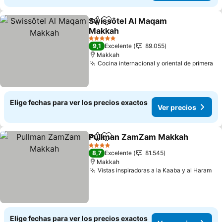
Swissôtel Al Maqam
Compartir
Agregar a favoritos
Makkah
Ver precios
5 Estrellas
9,1
Excelente
89.055
Makkah
Cocina internacional y oriental de primera
Ve
Elige fechas para ver los precios exactos
Ver precios
Pullman ZamZam Makkah
Compartir
Agregar a favoritos
4 Estrellas
8,7
Excelente
81.545
Makkah
Vistas inspiradoras a la Kaaba y al Haram
Ve
Elige fechas para ver los precios exactos