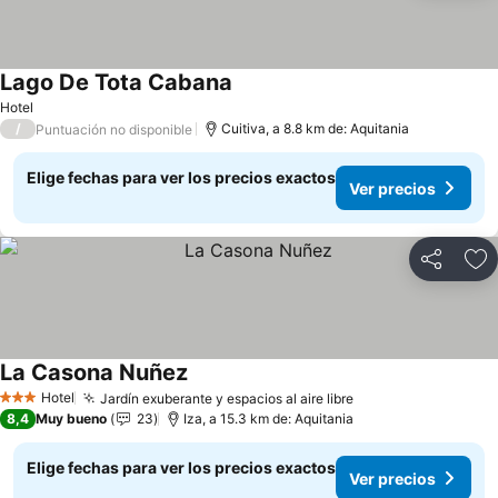
Lago De Tota Cabana
Ver precios
Hotel
/
Cuitiva, a 8.8 km de: Aquitania
Puntuación no disponible
Elige fechas para ver los precios exactos
Ver precios
Compartir
Ag
La Casona Nuñez
Ver precios
Hotel
Jardín exuberante y espacios al aire libre
Ver precios
3 Estrellas
8,4
Muy bueno
23
Iza, a 15.3 km de: Aquitania
Elige fechas para ver los precios exactos
Ver precios