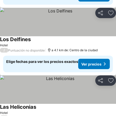
Compartir
Ag
Los Delfines
Ver precios
Hotel
/
a 4.1 km de: Centro de la ciudad
Puntuación no disponible
Elige fechas para ver los precios exactos
Ver precios
Compartir
Ag
Las Heliconias
Ver precios
Hotel