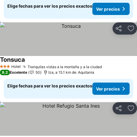
Elige fechas para ver los precios exactos
Ver precios
Compartir
Ag
Tonsuca
Ver precios
Hotel
Tranquilas vistas a la montaña y a la ciudad
Ver precios
3 Estrellas
9,2
Excelente
50
Iza, a 15.1 km de: Aquitania
Elige fechas para ver los precios exactos
Ver precios
Compartir
Ag