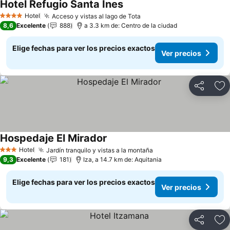
Hotel Refugio Santa Ines
Ver precios
Hotel
Acceso y vistas al lago de Tota
Ver precios
4 Estrellas
8,6
Excelente
888
a 3.3 km de: Centro de la ciudad
Elige fechas para ver los precios exactos
Ver precios
Compartir
Ag
Hospedaje El Mirador
Ver precios
Hotel
Jardín tranquilo y vistas a la montaña
Ver precios
3 Estrellas
9,3
Excelente
181
Iza, a 14.7 km de: Aquitania
Elige fechas para ver los precios exactos
Ver precios
Compartir
Ag