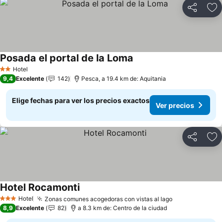
Compartir
Ag
Posada el portal de la Loma
Ver precios
Hotel
2 Estrellas
9,4
Excelente
142
Pesca, a 19.4 km de: Aquitania
Elige fechas para ver los precios exactos
Ver precios
Compartir
Ag
Hotel Rocamonti
Ver precios
Hotel
Zonas comunes acogedoras con vistas al lago
Ver precios
3 Estrellas
8,9
Excelente
82
a 8.3 km de: Centro de la ciudad