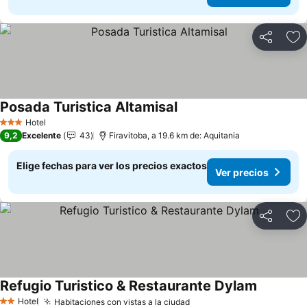
Compartir
Ag
Posada Turistica Altamisal
Ver precios
Hotel
3 Estrellas
9,2
Excelente
43
Firavitoba, a 19.6 km de: Aquitania
Elige fechas para ver los precios exactos
Ver precios
Compartir
Ag
Refugio Turistico & Restaurante Dylam
Ver preci
Hotel
Habitaciones con vistas a la ciudad
Ver precios
2 Estrellas