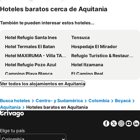
aceptan
estaciona
mascotas
miento
Hoteles baratos cerca de Aquitania
También te pueden interesar estos hoteles...
Hotel Refugio Santa Ines
Tonsuca
Hotel Termales El Batan
Hospedaje El Mirador
Hotel MAXIRUMA - Villa TAMAUKA
Refugio Turistico & Restaurante Dylam
Hotel Refugio Pozo Azul
Hotel Itzamana
Camping Playa Blanca
El Camino Real
Posada el portal de la Loma
Posada Turistica Altamisal
Ver todos los alojamientos en Aquitania
Hotel 3.015 Aquitania
Hotel Playa Blanca
Busca hoteles
Centro- y Sudamérica
Colombia
Boyacá
Hotel Rocamonti
Hotel Hacienda El Aserrio
Aquitania
Hoteles baratos en Aquitania
La Casona Nuñez
Hotel Iraca
Casitas Barro
Hotel Guaquira Real
Facebook
Twitter
Insta
Yo
Chiamox Glamping
Big Day Hotels - Lago de Tota
Elige tu país
Rocaslindas
San Marcos