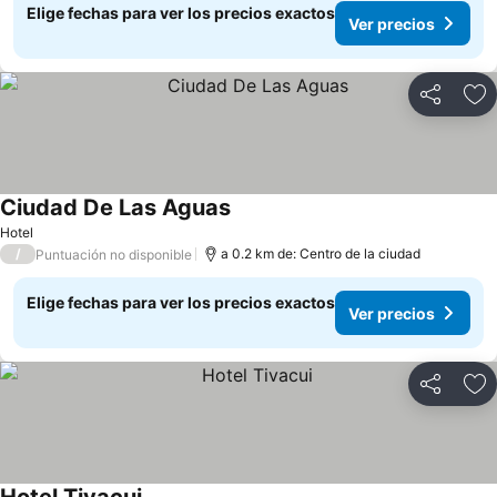
Elige fechas para ver los precios exactos
Ver precios
Compartir
Ag
Ciudad De Las Aguas
Ver precios
Hotel
/
a 0.2 km de: Centro de la ciudad
Puntuación no disponible
Elige fechas para ver los precios exactos
Ver precios
Compartir
Ag