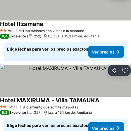
Hotel Itzamana
Ver precios
Hotel
Habitaciones con vistas a la montaña
Ver precios
2 Estrellas
9,4
Excelente
252
Cuitiva, a 15.3 km de: Aquitania
Elige fechas para ver los precios exactos
Ver precios
Compartir
Ag
Hotel MAXIRUMA - Villa TAMAUKA
Ver precios
Hotel
Alojamiento que admite mascotas
Ver precios
2 Estrellas
9,2
Excelente
357
Iza, a 15.1 km de: Aquitania
Elige fechas para ver los precios exactos
Ver precios