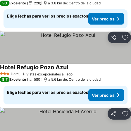
9,1
Excelente
228
a 3.8 km de: Centro de la ciudad
Elige fechas para ver los precios exactos
Ver precios
Compartir
Ag
Hotel Refugio Pozo Azul
Ver precios
Hotel
Vistas excepcionales al lago
Ver precios
3 Estrellas
8,7
Excelente
580
a 5.6 km de: Centro de la ciudad
Elige fechas para ver los precios exactos
Ver precios
Compartir
Ag