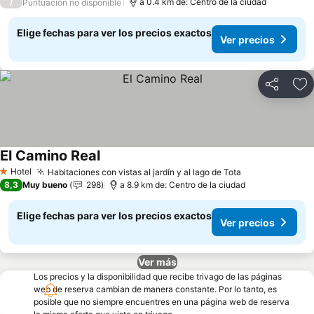
/
a 0.4 km de: Centro de la ciudad
Puntuación no disponible
Elige fechas para ver los precios exactos
Ver precios
Compartir
Ag
El Camino Real
Ver precios
Hotel
Habitaciones con vistas al jardín y al lago de Tota
Ver precios
1 Estrellas
8,3
Muy bueno
298
a 8.9 km de: Centro de la ciudad
Elige fechas para ver los precios exactos
Ver precios
Ver más
Los precios y la disponibilidad que recibe trivago de las páginas
web de reserva cambian de manera constante. Por lo tanto, es
posible que no siempre encuentres en una página web de reserva