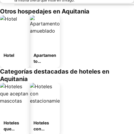
la misma oferta que viste en trivago.
Otros hospedajes en Aquitania
Hotel
Apartamen
to
amueblad
Categorías destacadas de hoteles en
o
Aquitania
Hoteles
Hoteles
que
con