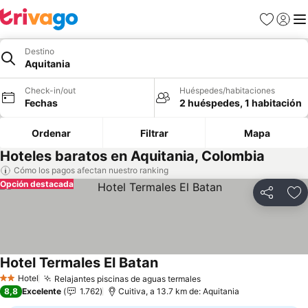
Favoritos
Iniciar 
Me
Destino
Aquitania
Check-in/out
Huéspedes/habitaciones
Fechas
2 huéspedes, 1 habitación
Ordenar
Filtrar
Mapa
Hoteles baratos en Aquitania, Colombia
Cómo los pagos afectan nuestro ranking
Opción destacada
Compartir
Ag
Hotel Termales El Batan
Ver precios
Hotel
Relajantes piscinas de aguas termales
Ver precios
2 Estrellas
8,8
Excelente
1.762
Cuitiva, a 13.7 km de: Aquitania