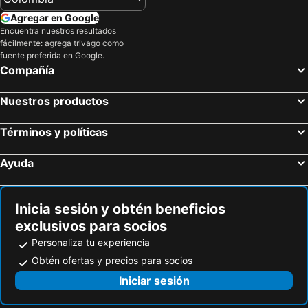
Los Delfines
Las Heliconias
Agregar en Google
Encuentra nuestros resultados
Ciudad De Las Aguas
Colonial IZA
fácilmente: agrega trivago como
Casa San Luis
fuente preferida en Google.
Compañía
Nuestros productos
Términos y políticas
Ayuda
Inicia sesión y obtén beneficios
exclusivos para socios
Personaliza tu experiencia
Obtén ofertas y precios para socios
Iniciar sesión