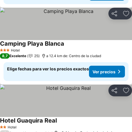
Compartir
Ag
Camping Playa Blanca
Ver precios
Hotel
3 Estrellas
8,7
Excelente
25
a 12.4 km de: Centro de la ciudad
Elige fechas para ver los precios exactos
Ver precios
Compartir
Ag
Hotel Guaquira Real
Ver precios
Hotel
2 Estrellas