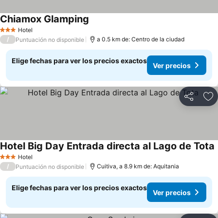
Chiamox Glamping
Ver precios
Hotel
3 Estrellas
/
a 0.5 km de: Centro de la ciudad
Puntuación no disponible
Elige fechas para ver los precios exactos
Ver precios
Compartir
Ag
Hotel Big Day Entrada directa al Lago de Tota
V
Hotel
3 Estrellas
/
Cuitiva, a 8.9 km de: Aquitania
Puntuación no disponible
Elige fechas para ver los precios exactos
Ver precios