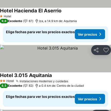
Hotel Hacienda El Aserrio
Ver precios
Hotel
1 Estrellas
9,6
Excelente
87
Iza, a 14.9 km de: Aquitania
Elige fechas para ver los precios exactos
Ver precios
Compartir
Ag
Hotel 3.015 Aquitania
Ver precios
Hotel
Instalaciones modernas y cuidadas
Ver precios
2 Estrellas
8,5
Excelente
82
a 0.4 km de: Centro de la ciudad
Elige fechas para ver los precios exactos
Ver precios