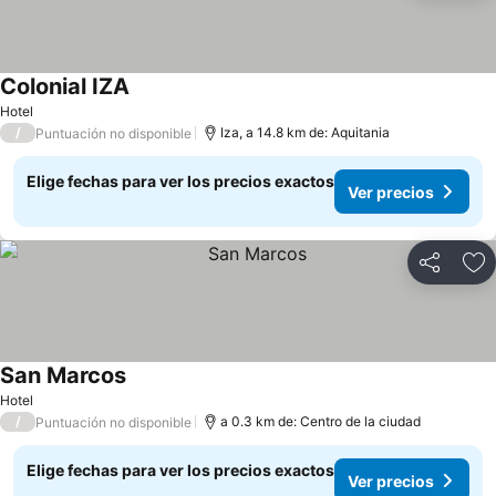
Colonial IZA
Ver precios
Hotel
/
Iza, a 14.8 km de: Aquitania
Puntuación no disponible
Elige fechas para ver los precios exactos
Ver precios
Compartir
Ag
San Marcos
Ver precios
Hotel
/
a 0.3 km de: Centro de la ciudad
Puntuación no disponible
Elige fechas para ver los precios exactos
Ver precios