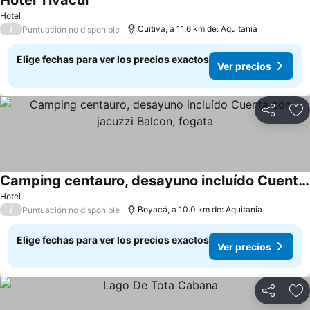
Hotel Tivacui
Ver precios
Hotel
/
Cuitiva, a 11.6 km de: Aquitania
Puntuación no disponible
Elige fechas para ver los precios exactos
Ver precios
Compartir
Ag
Camping centauro, desayuno incluído Cuenta con jacuzzi Balcon, fogata
Ver precios
Hotel
/
Boyacá, a 10.0 km de: Aquitania
Puntuación no disponible
Elige fechas para ver los precios exactos
Ver precios
Compartir
Ag