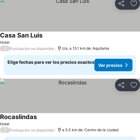
Compartir
Ag
Casa San Luis
Ver precios
Hotel
/
Iza, a 15.1 km de: Aquitania
Puntuación no disponible
Elige fechas para ver los precios exactos
Ver precios
Compartir
Ag
Rocaslindas
Ver precios
Hotel
/
a 5.0 km de: Centro de la ciudad
Puntuación no disponible