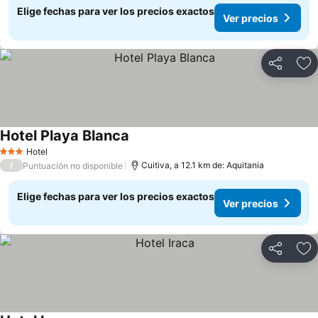
Elige fechas para ver los precios exactos
Ver precios
Compartir
Ag
Hotel Playa Blanca
Ver precios
Hotel
3 Estrellas
/
Cuitiva, a 12.1 km de: Aquitania
Puntuación no disponible
Elige fechas para ver los precios exactos
Ver precios
Compartir
Ag