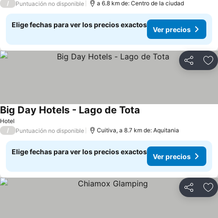
/
a 6.8 km de: Centro de la ciudad
Puntuación no disponible
Elige fechas para ver los precios exactos
Ver precios
Compartir
Ag
Big Day Hotels - Lago de Tota
Ver precios
Hotel
/
Cuitiva, a 8.7 km de: Aquitania
Puntuación no disponible
Elige fechas para ver los precios exactos
Ver precios
Compartir
Ag