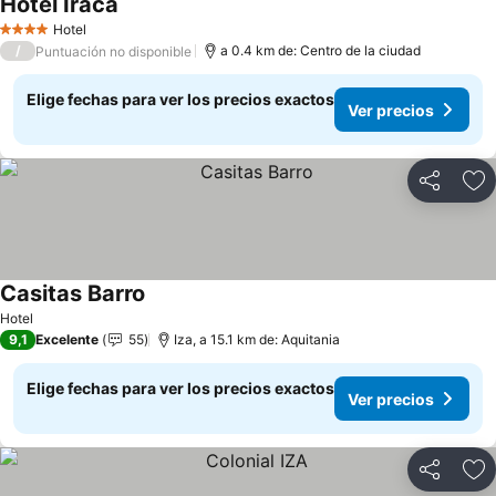
Hotel Iraca
Ver precios
Hotel
4 Estrellas
/
a 0.4 km de: Centro de la ciudad
Puntuación no disponible
Elige fechas para ver los precios exactos
Ver precios
Compartir
Ag
Casitas Barro
Ver precios
Hotel
9,1
Excelente
55
Iza, a 15.1 km de: Aquitania
Elige fechas para ver los precios exactos
Ver precios
Compartir
Ag