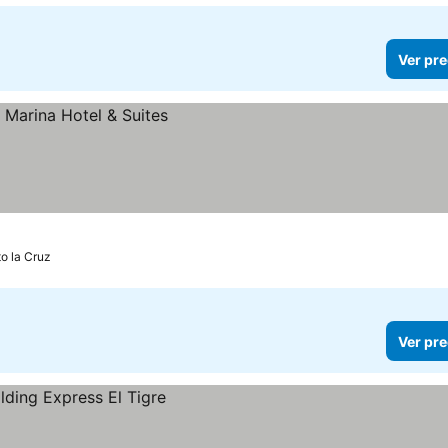
Ver pre
o la Cruz
Ver pre