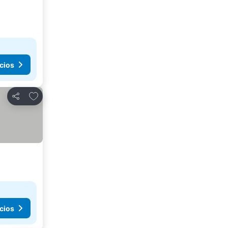
cios
Agregar a favoritos
Compartir
cios