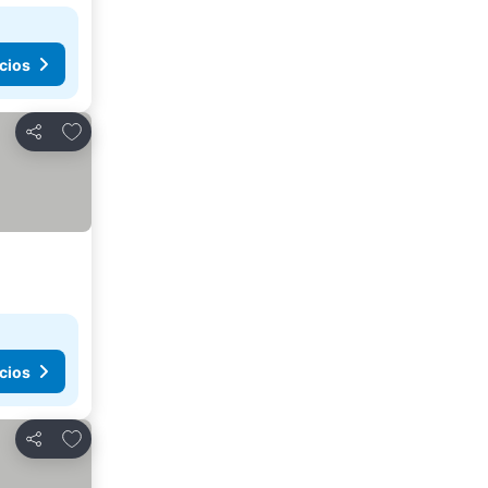
cios
Agregar a favoritos
Compartir
cios
Agregar a favoritos
Compartir