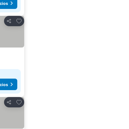
cios
Agregar a favoritos
Compartir
cios
Agregar a favoritos
Compartir