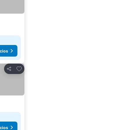
cios
Agregar a favoritos
Compartir
cios