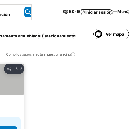
ES · $
Menú
Iniciar sesión
ación
Ver mapa
rtamento amueblado
Estacionamiento
Cómo los pagos afectan nuestro ranking
Agregar a favoritos
Compartir