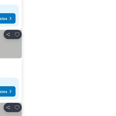
cios
Agregar a favoritos
Compartir
cios
Agregar a favoritos
Compartir