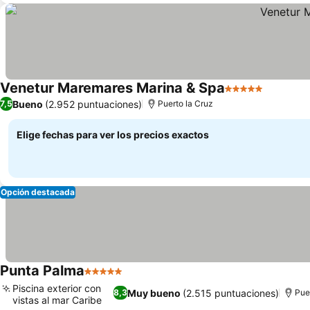
Venetur Maremares Marina & Spa
5 Estrellas
Bueno
(2.952 puntuaciones)
7,5
Puerto la Cruz
Elige fechas para ver los precios exactos
Opción destacada
Punta Palma
5 Estrellas
Piscina exterior con
Muy bueno
(2.515 puntuaciones)
8,3
Pue
vistas al mar Caribe