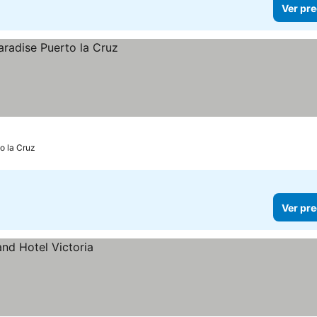
Ver pre
o la Cruz
Ver pre