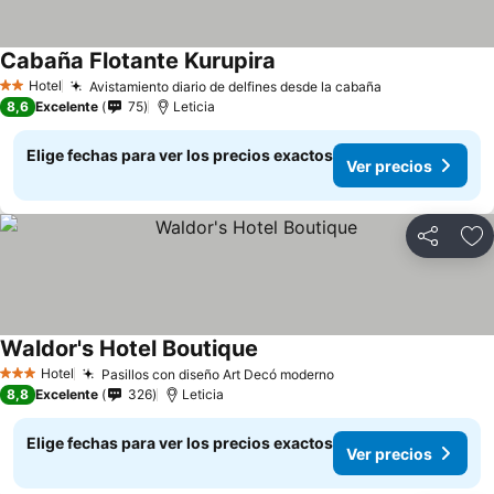
Cabaña Flotante Kurupira
Hotel
Avistamiento diario de delfines desde la cabaña
2 Estrellas
8,6
Excelente
75
Leticia
Elige fechas para ver los precios exactos
Ver precios
Compartir
Ag
Waldor's Hotel Boutique
Hotel
Pasillos con diseño Art Decó moderno
3 Estrellas
8,8
Excelente
326
Leticia
Elige fechas para ver los precios exactos
Ver precios