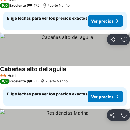
2 Estrellas
9,0
Excelente
172
Puerto Nariño
Elige fechas para ver los precios exactos
Ver precios
Compartir
Ag
Cabañas alto del aguila
Hotel
2 Estrellas
8,9
Excelente
71
Puerto Nariño
Elige fechas para ver los precios exactos
Ver precios
Compartir
Ag