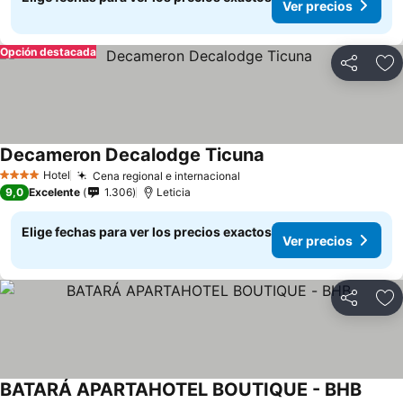
Ver precios
Opción destacada
Compartir
Ag
Decameron Decalodge Ticuna
Hotel
Cena regional e internacional
4 Estrellas
9,0
Excelente
1.306
Leticia
Elige fechas para ver los precios exactos
Ver precios
Compartir
Ag
BATARÁ APARTAHOTEL BOUTIQUE - BHB