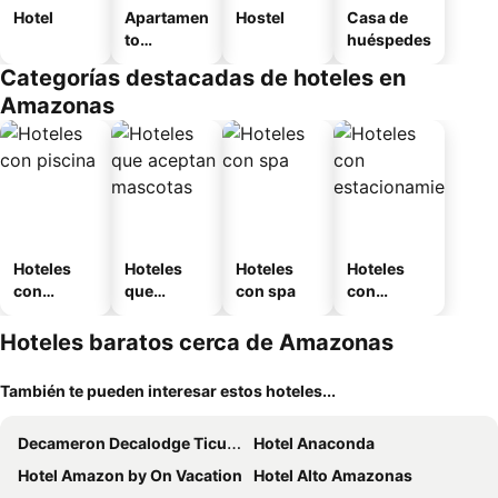
Hotel
Apartamen
Hostel
Casa de
to
huéspedes
amueblad
Categorías destacadas de hoteles en
o
Amazonas
Hoteles
Hoteles
Hoteles
Hoteles
con
que
con spa
con
piscina
aceptan
estaciona
mascotas
miento
Hoteles baratos cerca de Amazonas
También te pueden interesar estos hoteles...
Decameron Decalodge Ticuna
Hotel Anaconda
Hotel Amazon by On Vacation
Hotel Alto Amazonas