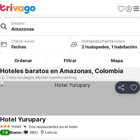
Favoritos
Iniciar 
Me
Destino
Amazonas
Check-in/out
Huéspedes/habitaciones
Fechas
2 huéspedes, 1 habitación
Ordenar
Filtrar
Mapa
Hoteles baratos en Amazonas, Colombia
Cómo los pagos afectan nuestro ranking
Compartir
Ag
Hotel Yurupary
Hotel
Dos restaurantes en el hotel
3 Estrellas
7,8
Bueno
980
Leticia