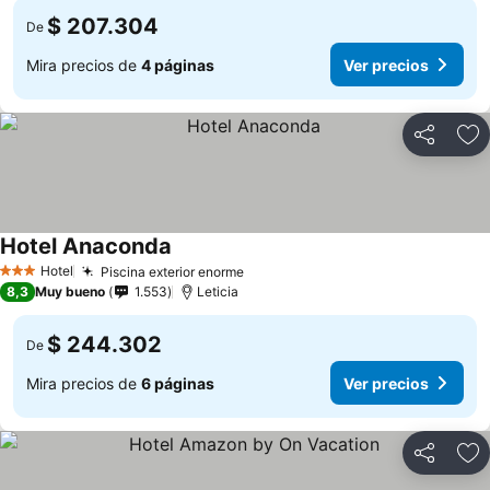
$ 207.304
De
Mira precios de
4 páginas
Ver precios
Compartir
Ag
Hotel Anaconda
Hotel
Piscina exterior enorme
3 Estrellas
8,3
Muy bueno
1.553
Leticia
$ 244.302
De
Mira precios de
6 páginas
Ver precios
Compartir
Ag