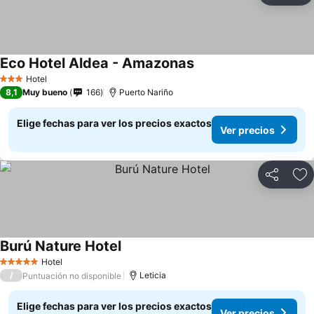
Eco Hotel Aldea - Amazonas
Hotel
3 Estrellas
8,1
Muy bueno
166
Puerto Nariño
Elige fechas para ver los precios exactos
Ver precios
Compartir
Ag
Burú Nature Hotel
Hotel
5 Estrellas
/
Leticia
Puntuación no disponible
Elige fechas para ver los precios exactos
Ver precios