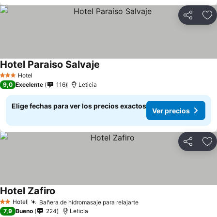
Compartir
Ag
Hotel Paraiso Salvaje
Hotel
3 Estrellas
9,0
Excelente
116
Leticia
Elige fechas para ver los precios exactos
Ver precios
Compartir
Ag
Hotel Zafiro
Hotel
Bañera de hidromasaje para relajarte
2 Estrellas
7,9
Bueno
224
Leticia