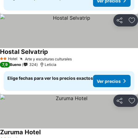
Ver precios
Compartir
Ag
Hostal Selvatrip
Hotel
Arte y esculturas culturales
2 Estrellas
7,9
Bueno
324
Leticia
Elige fechas para ver los precios exactos
Ver precios
Compartir
Ag
Zuruma Hotel