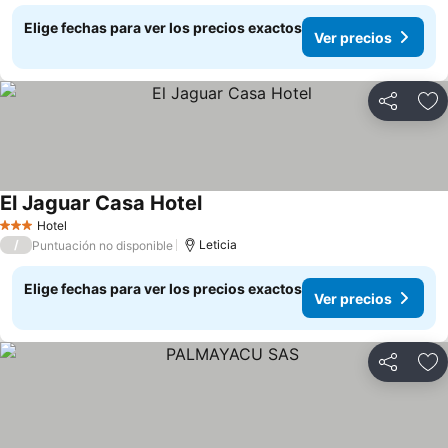
Elige fechas para ver los precios exactos
Ver precios
Compartir
Ag
El Jaguar Casa Hotel
Hotel
3 Estrellas
/
Leticia
Puntuación no disponible
Elige fechas para ver los precios exactos
Ver precios
Compartir
Ag