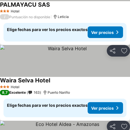
PALMAYACU SAS
Hotel
3 Estrellas
/
Leticia
Puntuación no disponible
Elige fechas para ver los precios exactos
Ver precios
Compartir
Ag
Waira Selva Hotel
Hotel
3 Estrellas
8,7
Excelente
163
Puerto Nariño
Elige fechas para ver los precios exactos
Ver precios
Compartir
Ag