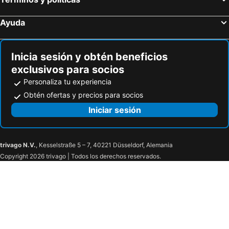
Eware Refugio Amazonico
Hotel & Restaurante Siami
Ayuda
Hotel Boutique VILLALILIANA
PALMAYACU SAS
Burú Nature Hotel
Residências Marina
Inicia sesión y obtén beneficios
Flor de la selva
Malokamazonas
exclusivos para socios
Hotel Pirarucu
Omshanty
Personaliza tu experiencia
Hotel Lomas del Paiyü
Fernando Real
Obtén ofertas y precios para socios
Amazonas Real
Casa Maüne
Iniciar sesión
Refugio Turistico Maiku
Wikungo Hotel
Hotel Cori
Centro Recreacional El Korral
trivago N.V.
, Kesselstraße 5 – 7, 40221 Düsseldorf, Alemania
Hostal La Esperanza 2
Calanoa
Copyright 2026 trivago | Todos los derechos reservados.
Hotel Luvana Suite
Aparta Estadio