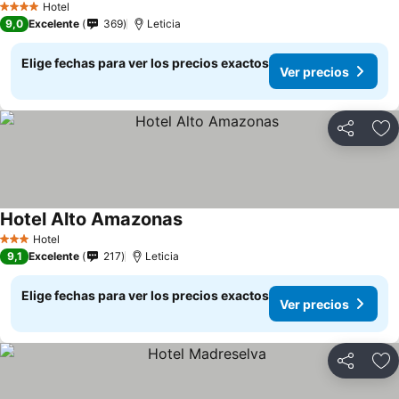
Hotel
4 Estrellas
9,0
Excelente
369
Leticia
Elige fechas para ver los precios exactos
Ver precios
Compartir
Ag
Hotel Alto Amazonas
Hotel
3 Estrellas
9,1
Excelente
217
Leticia
Elige fechas para ver los precios exactos
Ver precios
Compartir
Ag