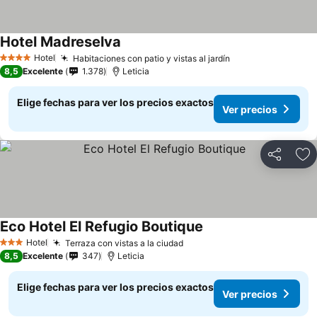
Hotel Madreselva
Hotel
Habitaciones con patio y vistas al jardín
4 Estrellas
8,5
Excelente
1.378
Leticia
Elige fechas para ver los precios exactos
Ver precios
Compartir
Ag
Eco Hotel El Refugio Boutique
Hotel
Terraza con vistas a la ciudad
3 Estrellas
8,5
Excelente
347
Leticia
Elige fechas para ver los precios exactos
Ver precios