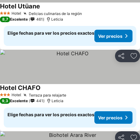
Hotel Utüane
Hotel
Delicias culinarias de la región
3 Estrellas
8,7
Excelente
461
Leticia
Elige fechas para ver los precios exactos
Ver precios
Compartir
Ag
Hotel CHAFO
Hotel
Terraza para relajarte
3 Estrellas
9,3
Excelente
441
Leticia
Elige fechas para ver los precios exactos
Ver precios