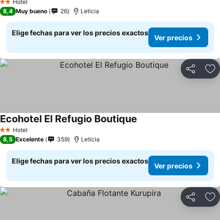
Hotel
2 Estrellas
8,4
Muy bueno
26
Leticia
Elige fechas para ver los precios exactos
Ver precios
Compartir
Ag
Ecohotel El Refugio Boutique
Hotel
2 Estrellas
8,5
Excelente
359
Leticia
Elige fechas para ver los precios exactos
Ver precios
Compartir
Ag