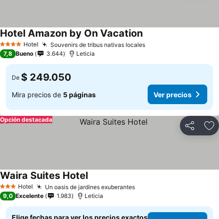
Hotel Amazon by On Vacation
Hotel
Souvenirs de tribus nativas locales
4 Estrellas
7,8
Bueno
3.644
Leticia
$ 249.050
De
Mira precios de
5 páginas
Ver precios
Opción destacada
Compartir
Ag
Waira Suites Hotel
Hotel
Un oasis de jardines exuberantes
3 Estrellas
9,0
Excelente
1.983
Leticia
Elige fechas para ver los precios exactos