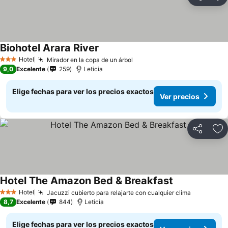
Compartir
Ag
Biohotel Arara River
Hotel
Mirador en la copa de un árbol
3 Estrellas
9,0
Excelente
259
Leticia
Elige fechas para ver los precios exactos
Ver precios
Compartir
Ag
Hotel The Amazon Bed & Breakfast
Hotel
Jacuzzi cubierto para relajarte con cualquier clima
3 Estrellas
8,7
Excelente
844
Leticia
Elige fechas para ver los precios exactos