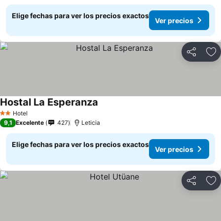
Elige fechas para ver los precios exactos
Ver precios
Compartir
Ag
Hostal La Esperanza
Hotel
2 Estrellas
9,1
Excelente
427
Leticia
Elige fechas para ver los precios exactos
Ver precios
Compartir
Ag