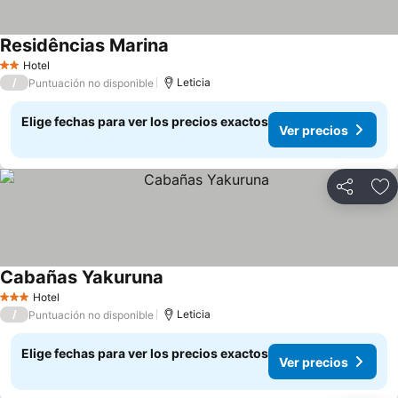
Residências Marina
Hotel
2 Estrellas
/
Leticia
Puntuación no disponible
Elige fechas para ver los precios exactos
Ver precios
Compartir
Ag
Cabañas Yakuruna
Hotel
3 Estrellas
/
Leticia
Puntuación no disponible
Elige fechas para ver los precios exactos
Ver precios