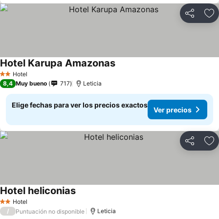
Compartir
Ag
Hotel Karupa Amazonas
Hotel
2 Estrellas
8,4
Muy bueno
717
Leticia
Elige fechas para ver los precios exactos
Ver precios
Compartir
Ag
Hotel heliconias
Hotel
2 Estrellas
/
Leticia
Puntuación no disponible