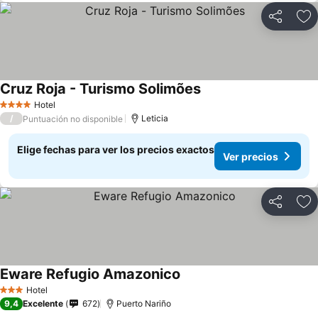
Compartir
Ag
Cruz Roja - Turismo Solimões
Hotel
4 Estrellas
/
Leticia
Puntuación no disponible
Elige fechas para ver los precios exactos
Ver precios
Compartir
Ag
Eware Refugio Amazonico
Hotel
3 Estrellas
9,4
Excelente
672
Puerto Nariño