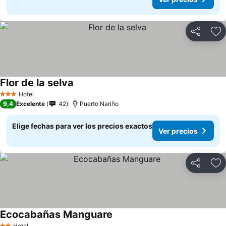
Compartir
Ag
Flor de la selva
Hotel
3 Estrellas
9,4
Excelente
42
Puerto Nariño
Elige fechas para ver los precios exactos
Ver precios
Compartir
Ag
Ecocabañas Manguare
Hotel