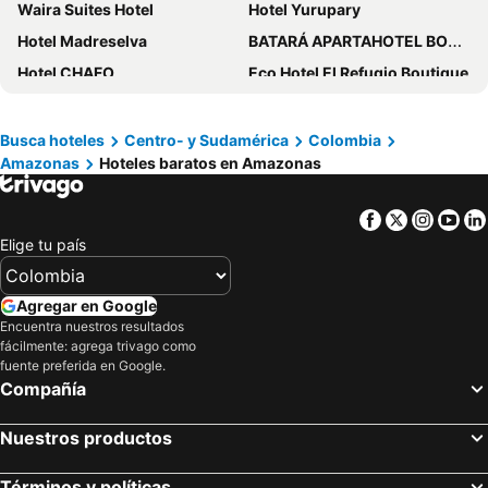
Waira Suites Hotel
Hotel Yurupary
Hotel Madreselva
BATARÁ APARTAHOTEL BOUTIQUE - BHB
Hotel CHAFO
Eco Hotel El Refugio Boutique
Hostal La Esperanza
Hotel Paraiso Salvaje
Hostal Selvatrip
Hotel Utüane
Busca hoteles
Centro- y Sudamérica
Colombia
Amazonas
Hoteles baratos en Amazonas
Hotel The Amazon Bed & Breakfast
Zuruma Hotel
Waldor's Hotel Boutique
Biohotel Arara River
Facebook
Twitter
Insta
Yo
Hotel Karupa Amazonas
Eco Hotel Aldea - Amazonas
Elige tu país
Divino Niño
Cabaña Flotante Kurupira
Hotel Gavas Amazonas
Waira Selva Hotel
Agregar en Google
Amazonas magic
Hotel Zafiro
Encuentra nuestros resultados
fácilmente: agrega trivago como
Ecocabañas Manguare
Ecohotel El Refugio Boutique
fuente preferida en Google.
Compañía
Hotel heliconias
Hotel Santa Helena
El Jaguar Casa Hotel
Cruz Roja - Turismo Solimões
Nuestros productos
Eco Hotel Aldea -AMAZONAS
Cabañas Yakuruna
Cabañas alto del aguila
Huito
Términos y políticas