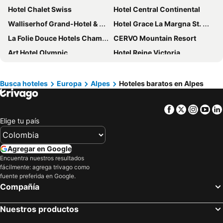
Hotel Chalet Swiss
Hotel Central Continental
Walliserhof Grand-Hotel & Spa
Hotel Grace La Margna St. Moritz
La Folie Douce Hotels Chamonix
CERVO Mountain Resort
Art Hotel Olympic
Hotel Reine Victoria
Royal Torino
Hotel Beausite
Art Hotel Boston
Hotel Goldenes Kreuz - since 1605
Busca hoteles
Europa
Alpes
Hoteles baratos en Alpes
Hauser Hotel St. Moritz
Grand Hotel Sitea
Facebook
Twitter
Insta
Yo
Hotel Monte Bondone
Hotel Principe delle Nevi
Elige tu país
Mattenhof Resort
Novotel Torino Corso Giulio Cesare
Novotel Annecy Centre
Schweizerhof Zermatt
Agregar en Google
Hotel Nolda
Hilton Turin Centre
Encuentra nuestros resultados
fácilmente: agrega trivago como
Best Western Plus Hotel Genova
Hotel Laudinella
fuente preferida en Google.
Hotel Elite Zermatt
Hotel Cascina Fossata & Residence
Compañía
Hotel Alpina
Hotel Europa St. Moritz
Nuestros productos
Hotel Adonis
Best Western Crystal Palace Hotel