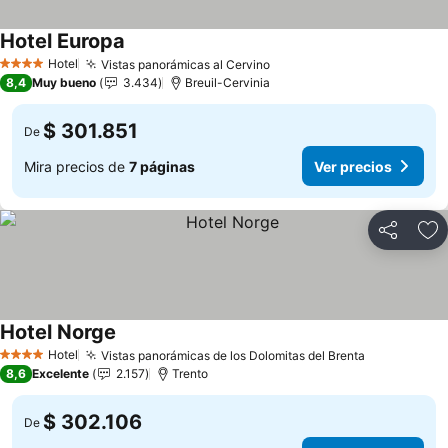
Hotel Europa
Hotel
Vistas panorámicas al Cervino
4 Estrellas
8,4
Muy bueno
3.434
Breuil-Cervinia
$ 301.851
De
Mira precios de
7 páginas
Ver precios
Compartir
Ag
Hotel Norge
Hotel
Vistas panorámicas de los Dolomitas del Brenta
4 Estrellas
8,6
Excelente
2.157
Trento
$ 302.106
De