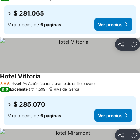
$ 281.065
De
Mira precios de
6 páginas
Ver precios
Compartir
Ag
Hotel Vittoria
Hotel
Auténtico restaurante de estilo bávaro
3 Estrellas
9,0
Excelente
1.599
Riva del Garda
$ 285.070
De
Mira precios de
6 páginas
Ver precios
Compartir
Ag