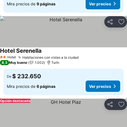
Mira precios de
9 páginas
Ver precios
Compartir
Ag
Hotel Serenella
Hotel
Habitaciones con vistas a la ciudad
2 Estrellas
8,3
Muy bueno
1.002
Turín
$ 232.650
De
Mira precios de
6 páginas
Ver precios
Opción destacada
Compartir
Ag