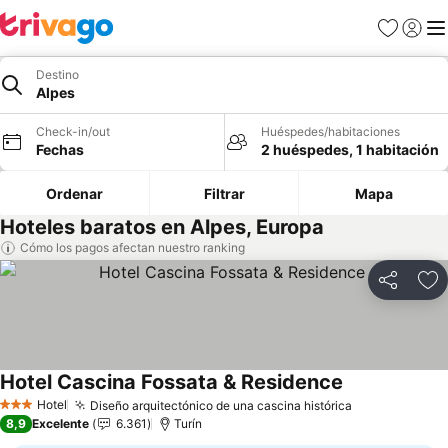
Favoritos
Iniciar 
Me
Destino
Alpes
Check-in/out
Huéspedes/habitaciones
Fechas
2 huéspedes, 1 habitación
Ordenar
Filtrar
Mapa
Hoteles baratos en Alpes, Europa
Cómo los pagos afectan nuestro ranking
Compartir
Ag
Hotel Cascina Fossata & Residence
Hotel
Diseño arquitectónico de una cascina histórica
3 Estrellas
8,9
Excelente
6.361
Turín