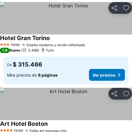
Compartir
Ag
Hotel Gran Torino
Hotel
Diseño moderno y recién reformado
3 Estrellas
7,9
Bueno
3.468
Turín
$ 315.466
De
Mira precios de
8 páginas
Ver precios
Compartir
Ag
Art Hotel Boston
Hotel
Estilo art nouveau chic