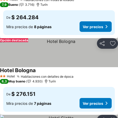
3 Estrellas
7,9
Bueno
3.716
Turín
$ 264.284
De
Mira precios de
8 páginas
Ver precios
Opción destacada
Compartir
Ag
Hotel Bologna
Hotel
Habitaciones con detalles de época
2 Estrellas
8,3
Muy bueno
4.930
Turín
$ 276.151
De
Mira precios de
7 páginas
Ver precios