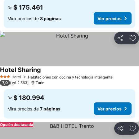
$ 175.461
De
Mira precios de
8 páginas
Ver precios
Compartir
Ag
Hotel Sharing
Hotel
Habitaciones con cocina y tecnología inteligente
3 Estrellas
7,0
2.563
Turín
$ 180.994
De
Mira precios de
7 páginas
Ver precios
Opción destacada
Compartir
Ag