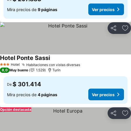
Mira precios de
9 páginas
Ver precios
Compartir
Ag
Hotel Ponte Sassi
Hotel
Habitaciones con vistas diversas
3 Estrellas
8,0
Muy bueno
1.529
Turín
$ 301.414
De
Mira precios de
4 páginas
Ver precios
Opción destacada
Compartir
Ag