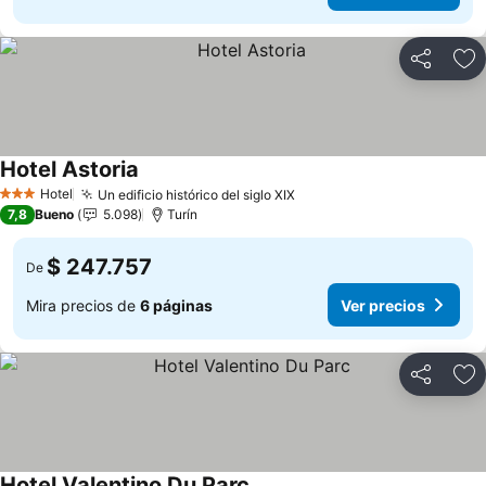
Compartir
Ag
Hotel Astoria
Hotel
Un edificio histórico del siglo XIX
3 Estrellas
7,8
Bueno
5.098
Turín
$ 247.757
De
Mira precios de
6 páginas
Ver precios
Compartir
Ag
Hotel Valentino Du Parc