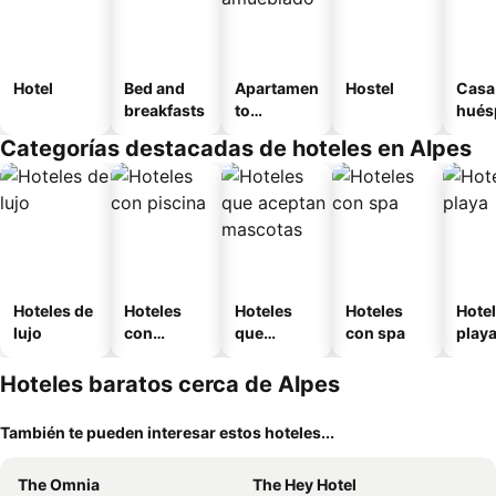
Hotel
Bed and
Apartamen
Hostel
Casa
breakfasts
to
hués
amueblad
Categorías destacadas de hoteles en Alpes
o
Hoteles de
Hoteles
Hoteles
Hoteles
Hotel
lujo
con
que
con spa
play
piscina
aceptan
mascotas
Hoteles baratos cerca de Alpes
También te pueden interesar estos hoteles...
The Omnia
The Hey Hotel