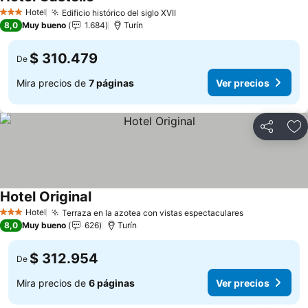
Hotel
Edificio histórico del siglo XVII
3 Estrellas
8,0
Muy bueno
1.684
Turín
$ 310.479
De
Mira precios de
7 páginas
Ver precios
Compartir
Ag
Hotel Original
Hotel
Terraza en la azotea con vistas espectaculares
3 Estrellas
8,0
Muy bueno
626
Turín
$ 312.954
De
Mira precios de
6 páginas
Ver precios