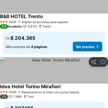
B&B HOTEL Trento
Hotel
Alquiler de bicicletas para explorar
3 Estrellas
8,8
Excelente
8.470
Trento
$ 204.365
De
Mira precios de
8 páginas
Ver precios
Compartir
Ag
Idea Hotel Torino Mirafiori
Hotel
Restaurante en el hotel con cocina italiana.
3 Estrellas
7,1
7.566
Turín