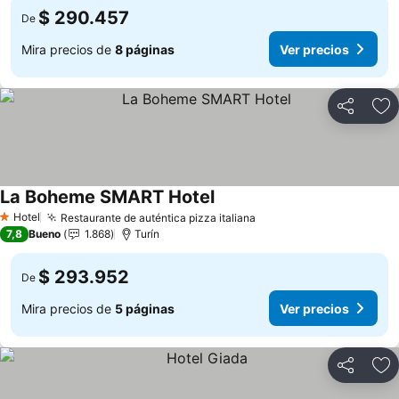
$ 290.457
De
Mira precios de
8 páginas
Ver precios
Compartir
Ag
La Boheme SMART Hotel
Hotel
Restaurante de auténtica pizza italiana
1 Estrellas
7,8
Bueno
1.868
Turín
$ 293.952
De
Mira precios de
5 páginas
Ver precios
Compartir
Ag