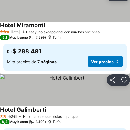
Hotel Miramonti
Hotel
Desayuno excepcional con muchas opciones
3 Estrellas
8,1
Muy bueno
7.399
Turín
$ 288.491
De
Mira precios de
7 páginas
Ver precios
Compartir
Ag
Hotel Galimberti
Hotel
Habitaciones con vistas al parque
2 Estrellas
8,3
Muy bueno
1.490
Turín