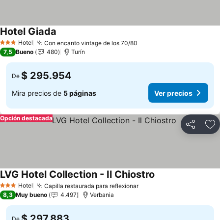
Hotel Giada
Hotel
Con encanto vintage de los 70/80
3 Estrellas
7,5
Bueno
480
Turín
$ 295.954
De
Mira precios de
5 páginas
Ver precios
Opción destacada
Compartir
Ag
LVG Hotel Collection - Il Chiostro
Hotel
Capilla restaurada para reflexionar
3 Estrellas
8,3
Muy bueno
4.497
Verbania
$ 297.883
De