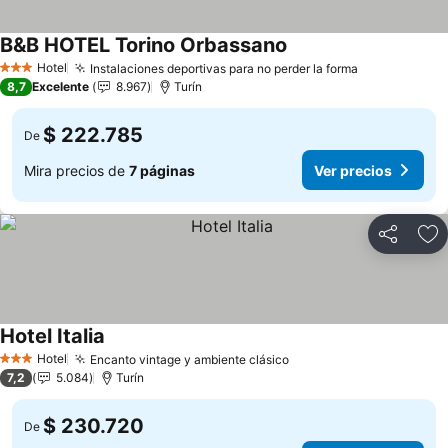
B&B HOTEL Torino Orbassano
Hotel
Instalaciones deportivas para no perder la forma
3 Estrellas
8,7
Excelente
8.967
Turín
$ 222.785
De
Mira precios de
7 páginas
Ver precios
Compartir
Ag
Hotel Italia
Hotel
Encanto vintage y ambiente clásico
3 Estrellas
7,2
5.084
Turín
$ 230.720
De