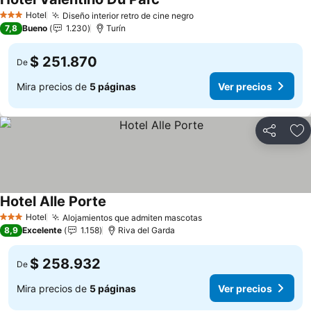
Hotel
Diseño interior retro de cine negro
3 Estrellas
7,8
Bueno
1.230
Turín
$ 251.870
De
Mira precios de
5 páginas
Ver precios
Compartir
Ag
Hotel Alle Porte
Hotel
Alojamientos que admiten mascotas
3 Estrellas
8,9
Excelente
1.158
Riva del Garda
$ 258.932
De
Mira precios de
5 páginas
Ver precios