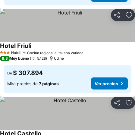
Compartir
Ag
Hotel Friuli
Hotel
Cocina regional e italiana variada
3 Estrellas
8,3
Muy bueno
5.128
Udine
$ 307.894
De
Mira precios de
7 páginas
Ver precios
Compartir
Ag
Hotel Castello