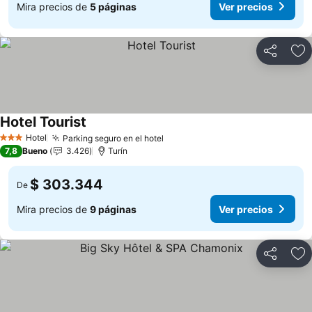
Mira precios de
5 páginas
Ver precios
Compartir
Ag
Hotel Tourist
Hotel
Parking seguro en el hotel
3 Estrellas
7,8
Bueno
3.426
Turín
$ 303.344
De
Mira precios de
9 páginas
Ver precios
Compartir
Ag