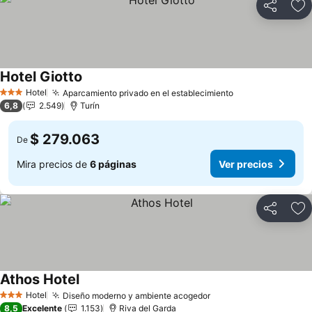
Compartir
Ag
Hotel Giotto
Hotel
Aparcamiento privado en el establecimiento
3 Estrellas
6,8
2.549
Turín
$ 279.063
De
Mira precios de
6 páginas
Ver precios
Compartir
Ag
Athos Hotel
Hotel
Diseño moderno y ambiente acogedor
3 Estrellas
8,5
Excelente
1.153
Riva del Garda