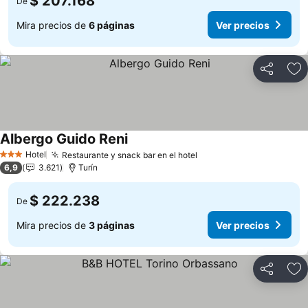
$ 207.168
De
Mira precios de
6 páginas
Ver precios
Compartir
Ag
Albergo Guido Reni
Hotel
Restaurante y snack bar en el hotel
3 Estrellas
6,9
3.621
Turín
$ 222.238
De
Mira precios de
3 páginas
Ver precios
Compartir
Ag