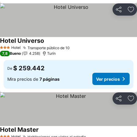
Compartir
Ag
Hotel Universo
Hotel
Transporte público de 10
3 Estrellas
7,8
Bueno
4.258
Turín
$ 259.442
De
Mira precios de
7 páginas
Ver precios
Compartir
Ag
Hotel Master
Hotel
Habitaciones con vistas al estadio