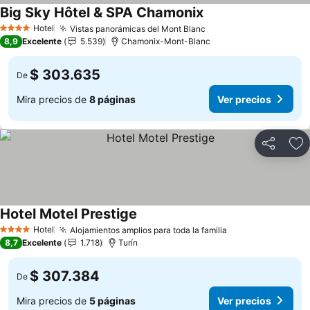
Big Sky Hôtel & SPA Chamonix
Hotel
Vistas panorámicas del Mont Blanc
4 Estrellas
8,9
Excelente
5.539
Chamonix-Mont-Blanc
$ 303.635
De
Mira precios de
8 páginas
Ver precios
Compartir
Ag
Hotel Motel Prestige
Hotel
Alojamientos amplios para toda la familia
4 Estrellas
8,7
Excelente
1.718
Turín
$ 307.384
De
Mira precios de
5 páginas
Ver precios