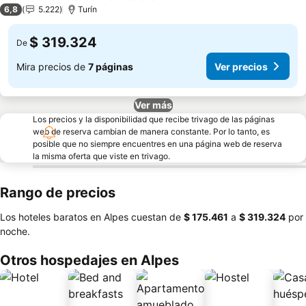
4 Estrellas
6,8
5.222
Turín
$ 319.324
De
Mira precios de
7 páginas
Ver precios
Ver más
Los precios y la disponibilidad que recibe trivago de las páginas
web de reserva cambian de manera constante. Por lo tanto, es
posible que no siempre encuentres en una página web de reserva
la misma oferta que viste en trivago.
Rango de precios
Los hoteles baratos en Alpes cuestan de
‎$ 175.461
a
‎$ 319.324
por
noche.
Otros hospedajes en Alpes