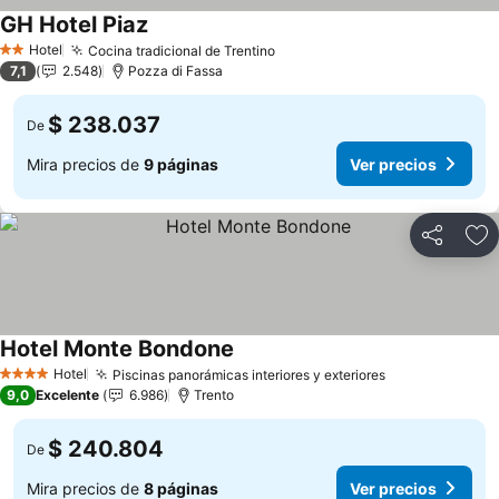
GH Hotel Piaz
Hotel
Cocina tradicional de Trentino
2 Estrellas
7,1
2.548
Pozza di Fassa
$ 238.037
De
Mira precios de
9 páginas
Ver precios
Compartir
Ag
Hotel Monte Bondone
Hotel
Piscinas panorámicas interiores y exteriores
4 Estrellas
9,0
Excelente
6.986
Trento
$ 240.804
De
Mira precios de
8 páginas
Ver precios