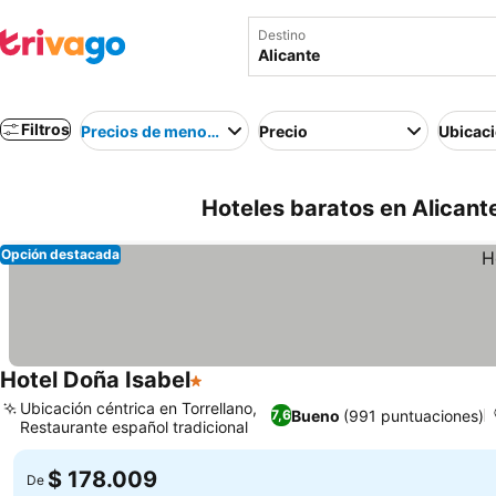
Destino
Filtros
Precios de menor a mayor
Precio
Ubicac
Hoteles baratos en Alicant
Opción destacada
Hotel Doña Isabel
1 Estrellas
Ubicación céntrica en Torrellano,
Bueno
(991 puntuaciones)
7,6
Restaurante español tradicional
$ 178.009
De