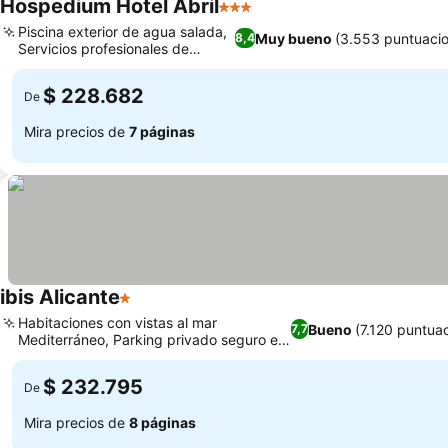
Hospedium Hotel Abril
3 Estrellas
Piscina exterior de agua salada,
Muy bueno
(3.553 puntuaci
8,4
Servicios profesionales de
masajes
$ 228.682
De
Mira precios de
7 páginas
ibis Alicante
1 Estrellas
Habitaciones con vistas al mar
Bueno
(7.120 puntua
7,7
Mediterráneo, Parking privado seguro en
el alojamiento
$ 232.795
De
Mira precios de
8 páginas