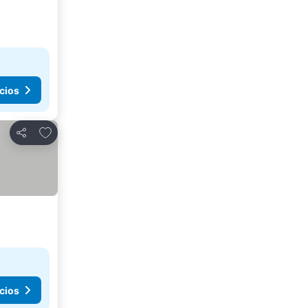
cios
Agregar a favoritos
Compartir
cios