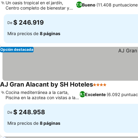
Un oasis tropical en el jardín,
Bueno
(11.408 puntuacione
7,9
Centro completo de bienestar y
belleza
$ 246.919
De
Mira precios de
8 páginas
Opción destacada
AJ Gran Alacant by SH Hoteles
4 Estrellas
Cocina mediterránea a la carta,
Excelente
(6.092 puntuac
9,1
Piscina en la azotea con vistas a la
montaña
$ 248.958
De
Mira precios de
8 páginas