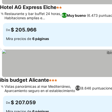
Hotel AG Express Elche
2 Estrellas
Restaurante y bar buffet 24 horas,
Muy bueno
(6.473 puntuac
8,3
Habitaciones amplias e
insonorizadas
$ 205.966
De
Mira precios de
6 páginas
ibis budget Alicante
3 Estrellas
Vistas panorámicas al mar Mediterráneo,
(8.646 puntuacione
7,3
Aparcamiento seguro en el establecimiento
$ 207.059
De
Mira precios de
6 páginas