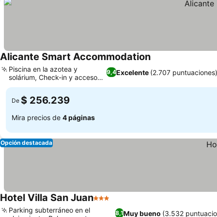
Alicante Smart Accommodation
Piscina en la azotea y
Excelente
(2.707 puntuaciones
9,4
solárium, Check-in y acceso
digitales
$ 256.239
De
Mira precios de
4 páginas
Opción destacada
Hotel Villa San Juan
3 Estrellas
Parking subterráneo en el
Muy bueno
(3.532 puntuacio
8,1