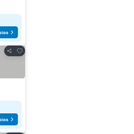
cios
Agregar a favoritos
Compartir
cios