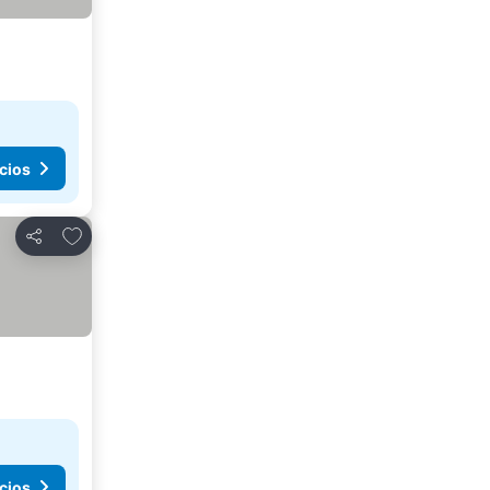
cios
Agregar a favoritos
Compartir
cios