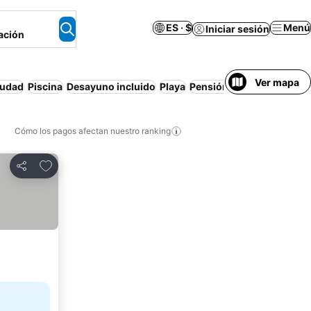
ES · $
Menú
Iniciar sesión
ación
Ver mapa
iudad
Piscina
Desayuno incluido
Playa
Pensión completa
Media
Cómo los pagos afectan nuestro ranking
Agregar a favoritos
Compartir