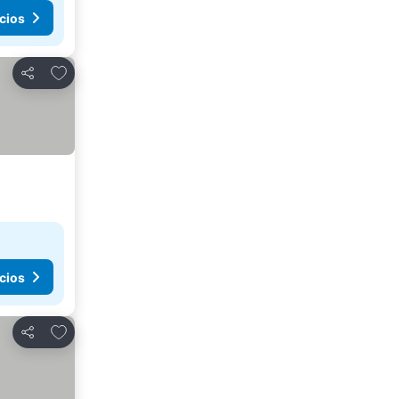
cios
Agregar a favoritos
Compartir
cios
Agregar a favoritos
Compartir