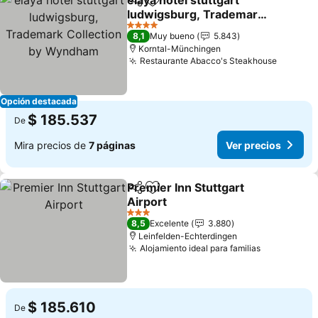
elaya hotel stuttgart
Compartir
Agregar a favoritos
ludwigsburg, Trademark
Collection by Wyndham
4 Estrellas
8,1
Muy bueno
5.843
Korntal-Münchingen
Restaurante Abacco's Steakhouse
Opción destacada
$ 185.537
De
Mira precios de
7 páginas
Ver precios
Premier Inn Stuttgart
Compartir
Agregar a favoritos
Airport
3 Estrellas
8,5
Excelente
3.880
Leinfelden-Echterdingen
Alojamiento ideal para familias
$ 185.610
De