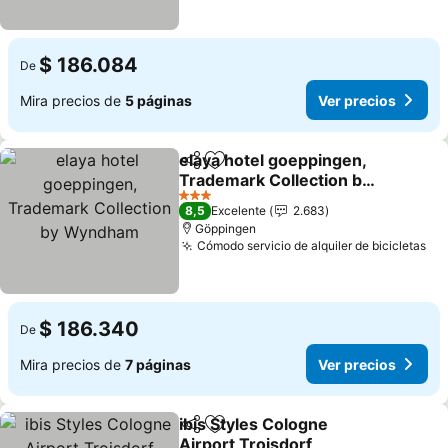
$ 186.084
De
Mira precios de
5 páginas
Ver precios
elaya hotel goeppingen,
Compartir
Agregar a favoritos
Trademark Collection by
Wyndham
3 Estrellas
8,5
Excelente
2.683
Göppingen
Cómodo servicio de alquiler de bicicletas
$ 186.340
De
Mira precios de
7 páginas
Ver precios
ibis Styles Cologne
Compartir
Agregar a favoritos
Airport Troisdorf