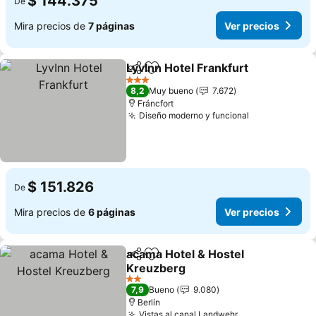
$ 144.375
De
Mira precios de
7 páginas
Ver precios
LyvInn Hotel Frankfurt
Compartir
Agregar a favoritos
3 Estrellas
8,2
Muy bueno
7.672
Fráncfort
Diseño moderno y funcional
$ 151.826
De
Mira precios de
6 páginas
Ver precios
acama Hotel & Hostel
Compartir
Agregar a favoritos
Kreuzberg
2 Estrellas
7,9
Bueno
9.080
Berlín
Vistas al canal Landwehr