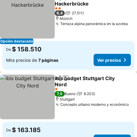
Compartir
Agregar a favoritos
Hackerbrücke
2 Estrellas
6,4
27.511
Múnich
Terraza alpina panorámica en la azotea
Opción destacada
$ 158.510
De
Mira precios de
7 páginas
Ver precios
ibis budget Stuttgart City
Compartir
Agregar a favoritos
Nord
1 Estrellas
7,5
Bueno
8.203
Stuttgart
Concepto urbano moderno y económico
$ 163.185
De