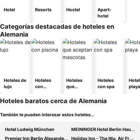
Hotel
Resorts
Hostel
Apart-
hotel
Categorías destacadas de hoteles en
Alemania
Hoteles de
Hoteles
Hoteles
Hoteles
Hotel
lujo
con
que
con spa
play
piscina
aceptan
mascotas
Hoteles baratos cerca de Alemania
También te pueden interesar estos hoteles...
Hotel Ludwig München
MEININGER Hotel Berlin Hauptbahnhof
Premier Inn Berlin Alexanderplatz hotel
Holiday Inn - The Niu, Air Frankfurt Messe By Ihg