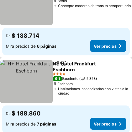
Berlín
Concepto moderno de tránsito aeroportuario
$ 188.714
De
Mira precios de
6 páginas
Ver precios
H+ Hotel Frankfurt
Compartir
Agregar a favoritos
Eschborn
4 Estrellas
9,1
Excelente
5.853
Eschborn
Habitaciones insonorizadas con vistas a la
ciudad
$ 188.860
De
Mira precios de
7 páginas
Ver precios