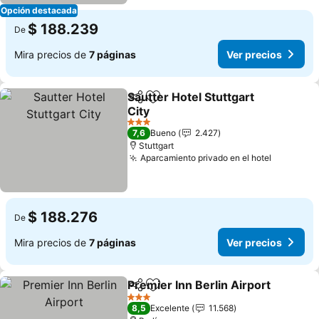
Opción destacada
$ 188.239
De
Mira precios de
7 páginas
Ver precios
Sautter Hotel Stuttgart
Compartir
Agregar a favoritos
City
3 Estrellas
7,6
Bueno
2.427
Stuttgart
Aparcamiento privado en el hotel
$ 188.276
De
Mira precios de
7 páginas
Ver precios
Premier Inn Berlin Airport
Compartir
Agregar a favoritos
3 Estrellas
8,5
Excelente
11.568