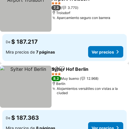
3 Estrellas
7,3
3.770
Troisdorf
Aparcamiento seguro con barrera
$ 187.217
De
Mira precios de
7 páginas
Ver precios
Sylter Hof Berlin
Compartir
Agregar a favoritos
3 Estrellas
8,2
Muy bueno
12.968
Berlín
Alojamientos versátiles con vistas a la
ciudad
$ 187.363
De
Mira precios de
8 páginas
Ver precios