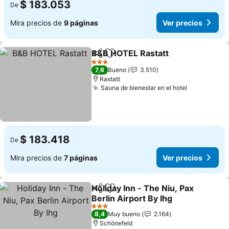
$ 183.053
De
Mira precios de
9 páginas
Ver precios
B&B HOTEL Rastatt
Compartir
Agregar a favoritos
3 Estrellas
7,6
Bueno
3.510
Rastatt
Sauna de bienestar en el hotel
$ 183.418
De
Mira precios de
7 páginas
Ver precios
Holiday Inn - The Niu, Pax
Compartir
Agregar a favoritos
Berlin Airport By Ihg
3 Estrellas
8,4
Muy bueno
2.164
Schönefeld