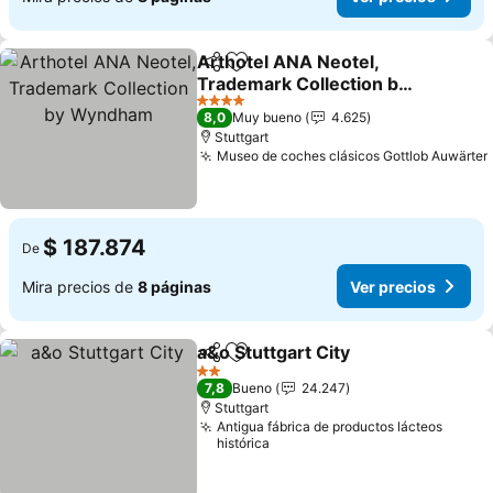
Arthotel ANA Neotel,
Compartir
Agregar a favoritos
Trademark Collection by
Wyndham
4 Estrellas
8,0
Muy bueno
4.625
Stuttgart
Museo de coches clásicos Gottlob Auwärter
$ 187.874
De
Mira precios de
8 páginas
Ver precios
a&o Stuttgart City
Compartir
Agregar a favoritos
2 Estrellas
7,8
Bueno
24.247
Stuttgart
Antigua fábrica de productos lácteos
histórica