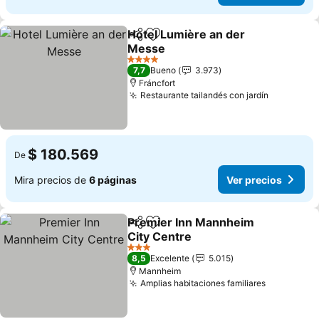
Hotel Lumière an der
Compartir
Agregar a favoritos
Messe
4 Estrellas
7,7
Bueno
3.973
Fráncfort
Restaurante tailandés con jardín
$ 180.569
De
Mira precios de
6 páginas
Ver precios
Premier Inn Mannheim
Compartir
Agregar a favoritos
City Centre
3 Estrellas
8,5
Excelente
5.015
Mannheim
Amplias habitaciones familiares