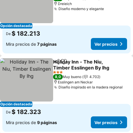
Dreieich
Diseño moderno y elegante
Opción destacada
$ 182.213
De
Mira precios de
7 páginas
Ver precios
Holiday Inn - The Niu,
Compartir
Agregar a favoritos
Timber Esslingen By Ihg
3 Estrellas
8,0
Muy bueno
4.702
Esslingen am Neckar
Diseño inspirado en la madera regional
Opción destacada
$ 182.323
De
Mira precios de
9 páginas
Ver precios