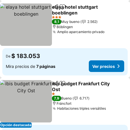
elaya hotel stuttgart
Compartir
Agregar a favoritos
boeblingen
3 Estrellas
8,1
Muy bueno
2.562
Böblingen
Amplio aparcamiento privado
$ 183.053
De
Mira precios de
7 páginas
Ver precios
ibis budget Frankfurt City
Compartir
Agregar a favoritos
Ost
1 Estrellas
7,9
Bueno
6.717
Fráncfort
Habitaciones triples versátiles
Opción destacada