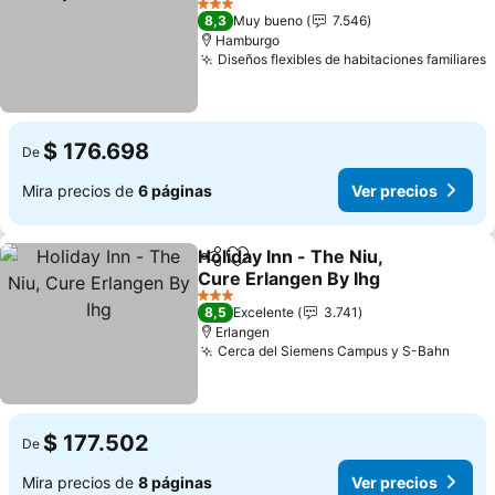
3 Estrellas
8,3
Muy bueno
7.546
Hamburgo
Diseños flexibles de habitaciones familiares
$ 176.698
De
Mira precios de
6 páginas
Ver precios
Holiday Inn - The Niu,
Compartir
Agregar a favoritos
Cure Erlangen By Ihg
3 Estrellas
8,5
Excelente
3.741
Erlangen
Cerca del Siemens Campus y S-Bahn
$ 177.502
De
Mira precios de
8 páginas
Ver precios