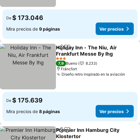
$ 173.046
De
Mira precios de
9 páginas
Ver precios
Holiday Inn - The Niu, Air
Compartir
Agregar a favoritos
Frankfurt Messe By Ihg
3 Estrellas
7,9
Bueno
8.233
Fráncfort
Diseño retro inspirado en la aviación
$ 175.639
De
Mira precios de
8 páginas
Ver precios
Premier Inn Hamburg City
Compartir
Agregar a favoritos
Klostertor