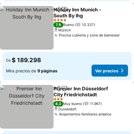
Holiday Inn Munich -
Compartir
Agregar a favoritos
South By Ihg
4 Estrellas
7,9
Bueno
10.337
Múnich
Piscina cubierta y zona de bienestar
$ 189.298
De
Mira precios de
9 páginas
Ver precios
Premier Inn Düsseldorf
Compartir
Agregar a favoritos
City Friedrichstadt
3 Estrellas
8,2
Muy bueno
11.967
Dusseldorf
Alojamientos familiares amplios