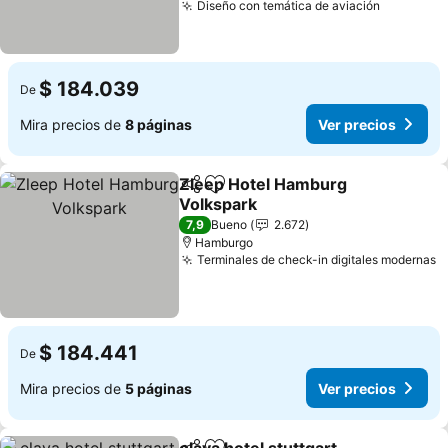
Diseño con temática de aviación
$ 184.039
De
Mira precios de
8 páginas
Ver precios
Zleep Hotel Hamburg
Compartir
Agregar a favoritos
Volkspark
7,9
Bueno
2.672
Hamburgo
Terminales de check-in digitales modernas
$ 184.441
De
Mira precios de
5 páginas
Ver precios