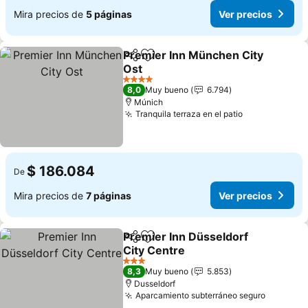
Mira precios de
5 páginas
Ver precios
Premier Inn München City
Compartir
Agregar a favoritos
Ost
4 Estrellas
8,0
Muy bueno
6.794
Múnich
Tranquila terraza en el patio
$ 186.084
De
Mira precios de
7 páginas
Ver precios
Premier Inn Düsseldorf
Compartir
Agregar a favoritos
City Centre
3 Estrellas
8,3
Muy bueno
5.853
Dusseldorf
Aparcamiento subterráneo seguro