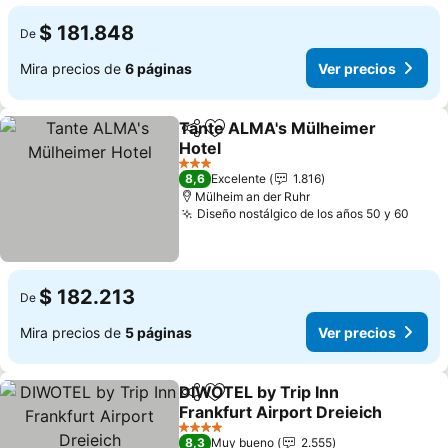
$ 181.848
De
Mira precios de
6 páginas
Ver precios
Tante ALMA's Mülheimer
Compartir
Agregar a favoritos
Hotel
3 Estrellas
8,6
Excelente
1.816
Mülheim an der Ruhr
Diseño nostálgico de los años 50 y 60
$ 182.213
De
Mira precios de
5 páginas
Ver precios
DIWOTEL by Trip Inn
Compartir
Agregar a favoritos
Frankfurt Airport Dreieich
4 Estrellas
8,3
Muy bueno
2.555