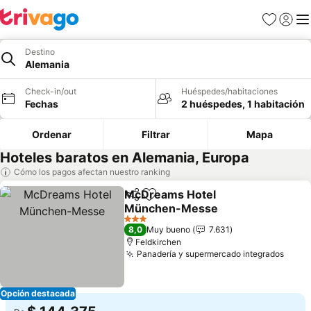
Favoritos
Iniciar 
Me
Destino
Alemania
Check-in/out
Huéspedes/habitaciones
Fechas
2 huéspedes, 1 habitación
Ordenar
Filtrar
Mapa
Hoteles baratos en Alemania, Europa
Cómo los pagos afectan nuestro ranking
McDreams Hotel
Compartir
Agregar a favoritos
München-Messe
3 Estrellas
8,0
Muy bueno
7.631
Feldkirchen
Panadería y supermercado integrados
Opción destacada