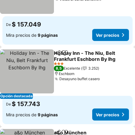
$ 157.049
De
Mira precios de
9 páginas
Ver precios
Holiday Inn - The Niu, Belt
Compartir
Agregar a favoritos
Frankfurt Eschborn By Ihg
3 Estrellas
8,5
Excelente
3.252
Eschborn
Desayuno buffet casero
Opción destacada
$ 157.743
De
Mira precios de
9 páginas
Ver precios
a&o München