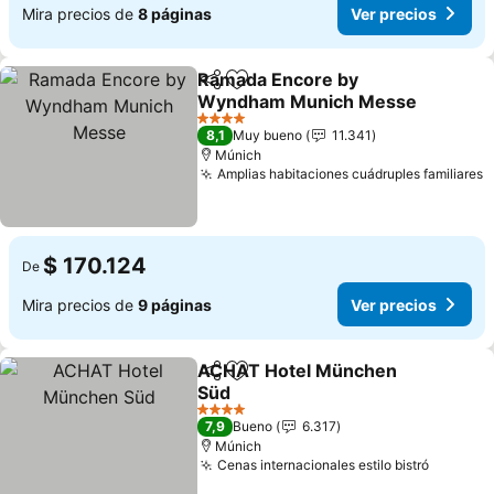
Mira precios de
8 páginas
Ver precios
Ramada Encore by
Compartir
Agregar a favoritos
Wyndham Munich Messe
4 Estrellas
8,1
Muy bueno
11.341
Múnich
Amplias habitaciones cuádruples familiares
$ 170.124
De
Mira precios de
9 páginas
Ver precios
ACHAT Hotel München
Compartir
Agregar a favoritos
Süd
4 Estrellas
7,9
Bueno
6.317
Múnich
Cenas internacionales estilo bistró