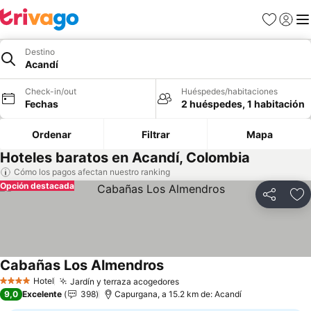
Favoritos
Iniciar 
Me
Destino
Acandí
Check-in/out
Huéspedes/habitaciones
Fechas
2 huéspedes, 1 habitación
Ordenar
Filtrar
Mapa
Hoteles baratos en Acandí, Colombia
Cómo los pagos afectan nuestro ranking
Opción destacada
Compartir
Ag
Cabañas Los Almendros
Ver precios
Hotel
Jardín y terraza acogedores
Ver precios
4 Estrellas
9,0
Excelente
398
Capurgana, a 15.2 km de: Acandí