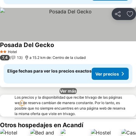
Compartir
Ag
Posada Del Gecko
Ver precios
Hotel
2 Estrellas
7,4
13
a 15.2 km de: Centro de la ciudad
Elige fechas para ver los precios exactos
Ver precios
Ver más
Los precios y la disponibilidad que recibe trivago de las páginas
web de reserva cambian de manera constante. Por lo tanto, es
posible que no siempre encuentres en una página web de reserva
la misma oferta que viste en trivago.
Otros hospedajes en Acandí