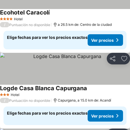
Ecohotel Caracolí
Ver precios
Hotel
4 Estrellas
/
a 26.5 km de: Centro de la ciudad
Puntuación no disponible
Elige fechas para ver los precios exactos
Ver precios
Compartir
Ag
Logde Casa Blanca Capurgana
Ver precios
Hotel
3 Estrellas
/
Capurgana, a 15.0 km de: Acandí
Puntuación no disponible
Elige fechas para ver los precios exactos
Ver precios