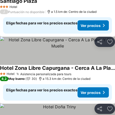
Santiago Plaza
Ver precios
Hotel
3 Estrellas
/
a 1.5 km de: Centro de la ciudad
Puntuación no disponible
Elige fechas para ver los precios exactos
Ver precios
Compartir
Ag
Hotel Zona Libre Capurgana - Cerca A La Playa Y El Muelle
Ver precios
Hotel
Asistencia personalizada para tours
Ver precios
2 Estrellas
8,2
Muy bueno
30
a 15.3 km de: Centro de la ciudad
Elige fechas para ver los precios exactos
Ver precios
Compartir
Ag