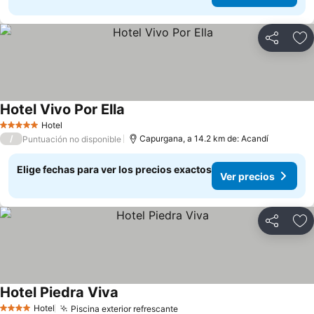
Compartir
Ag
Hotel Vivo Por Ella
Ver precios
Hotel
5 Estrellas
/
Capurgana, a 14.2 km de: Acandí
Puntuación no disponible
Elige fechas para ver los precios exactos
Ver precios
Compartir
Ag
Hotel Piedra Viva
Ver precios
Hotel
Piscina exterior refrescante
Ver precios
4 Estrellas