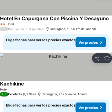
Hotel En Capurgana Con Piscina Y Desayuno
V
Hotel
2 Estrellas
/
Capurgana, a 15.0 km de: Acandí
Puntuación no disponible
Elige fechas para ver los precios exactos
Ver precios
Compartir
Ag
Kachikine
Ver precios
Hotel
9,5
Excelente
944
Capurgana, a 12.5 km de: Acandí
Elige fechas para ver los precios exactos
Ver precios