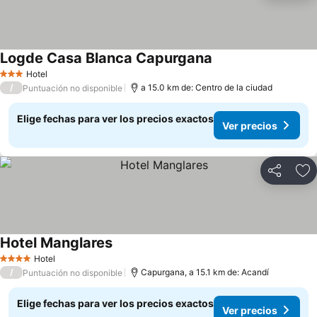
Logde Casa Blanca Capurgana
Ver precios
Hotel
3 Estrellas
/
a 15.0 km de: Centro de la ciudad
Puntuación no disponible
Elige fechas para ver los precios exactos
Ver precios
Compartir
Ag
Hotel Manglares
Ver precios
Hotel
4 Estrellas
/
Capurgana, a 15.1 km de: Acandí
Puntuación no disponible
Elige fechas para ver los precios exactos
Ver precios