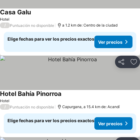
Casa Galu
Ver precios
Hotel
/
a 1.2 km de: Centro de la ciudad
Puntuación no disponible
Elige fechas para ver los precios exactos
Ver precios
Compartir
Ag
Hotel Bahía Pinorroa
Ver precios
Hotel
/
Capurgana, a 15.4 km de: Acandí
Puntuación no disponible
Elige fechas para ver los precios exactos
Ver precios