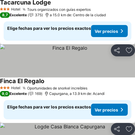
Tacarcuna Lodge
Ver precios
Hotel
Tours organizados con guías expertos
Ver precios
3 Estrellas
8,7
Excelente
375
a 15.0 km de: Centro de la ciudad
Elige fechas para ver los precios exactos
Ver precios
Compartir
Ag
Finca El Regalo
Ver precios
Hotel
Oportunidades de snorkel increíbles
Ver precios
3 Estrellas
9,0
Excelente
169
Capurgana, a 13.9 km de: Acandí
Elige fechas para ver los precios exactos
Ver precios
Compartir
Ag