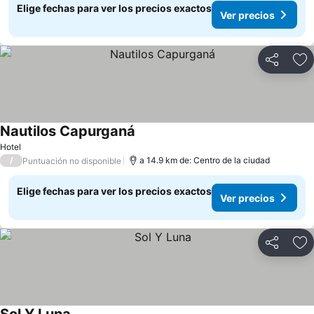
Elige fechas para ver los precios exactos
Ver precios
Compartir
Ag
Nautilos Capurganá
Ver precios
Hotel
/
a 14.9 km de: Centro de la ciudad
Puntuación no disponible
Elige fechas para ver los precios exactos
Ver precios
Compartir
Ag