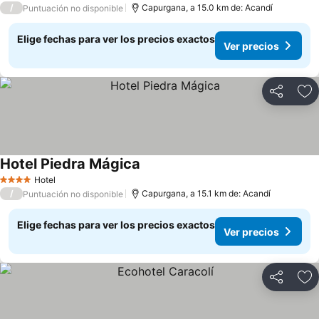
/
Capurgana, a 15.0 km de: Acandí
Puntuación no disponible
Elige fechas para ver los precios exactos
Ver precios
Compartir
Ag
Hotel Piedra Mágica
Ver precios
Hotel
4 Estrellas
/
Capurgana, a 15.1 km de: Acandí
Puntuación no disponible
Elige fechas para ver los precios exactos
Ver precios
Compartir
Ag