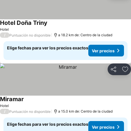
Hotel Doña Triny
Ver precios
Hotel
/
a 18.2 km de: Centro de la ciudad
Puntuación no disponible
Elige fechas para ver los precios exactos
Ver precios
Compartir
Ag
Miramar
Ver precios
Hotel
/
a 15.0 km de: Centro de la ciudad
Puntuación no disponible
Elige fechas para ver los precios exactos
Ver precios