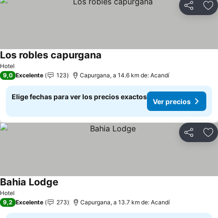
Compartir
Ag
Los robles capurgana
Ver precios
Hotel
9,0
Excelente
123
Capurgana, a 14.6 km de: Acandí
Elige fechas para ver los precios exactos
Ver precios
Compartir
Ag
Bahia Lodge
Ver precios
Hotel
9,2
Excelente
273
Capurgana, a 13.7 km de: Acandí