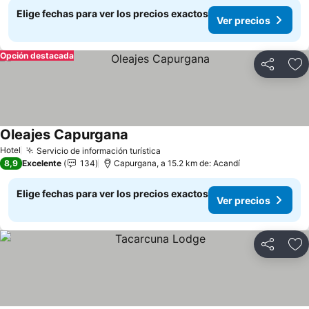
Elige fechas para ver los precios exactos
Ver precios
Opción destacada
Compartir
Ag
Oleajes Capurgana
Ver precios
Hotel
Servicio de información turística
Ver precios
8,9
Excelente
134
Capurgana, a 15.2 km de: Acandí
Elige fechas para ver los precios exactos
Ver precios
Compartir
Ag