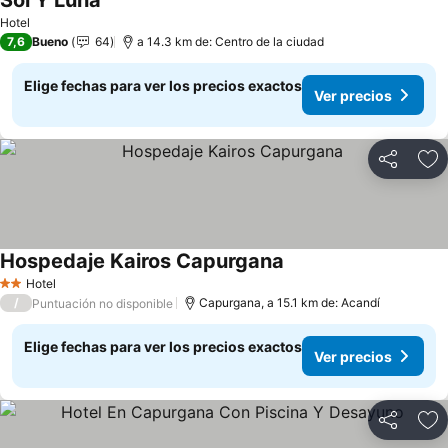
Sol Y Luna
Ver precios
Hotel
7,6
Bueno
64
a 14.3 km de: Centro de la ciudad
Elige fechas para ver los precios exactos
Ver precios
Compartir
Ag
Hospedaje Kairos Capurgana
Ver precios
Hotel
2 Estrellas
/
Capurgana, a 15.1 km de: Acandí
Puntuación no disponible
Elige fechas para ver los precios exactos
Ver precios
Compartir
Ag