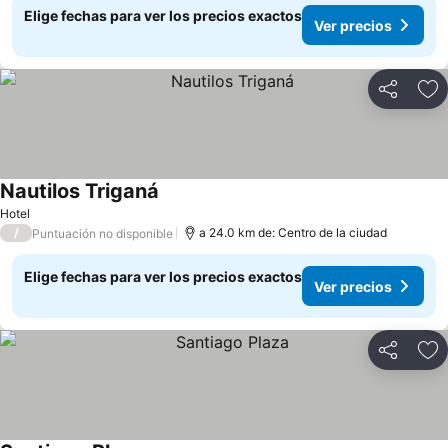
Elige fechas para ver los precios exactos
Ver precios
Compartir
Ag
Nautilos Triganá
Ver precios
Hotel
/
a 24.0 km de: Centro de la ciudad
Puntuación no disponible
Elige fechas para ver los precios exactos
Ver precios
Compartir
Ag