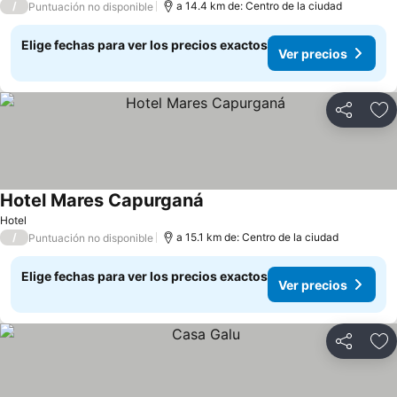
/
a 14.4 km de: Centro de la ciudad
Puntuación no disponible
Elige fechas para ver los precios exactos
Ver precios
Compartir
Ag
Hotel Mares Capurganá
Ver precios
Hotel
/
a 15.1 km de: Centro de la ciudad
Puntuación no disponible
Elige fechas para ver los precios exactos
Ver precios
Compartir
Ag