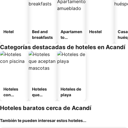
Hotel
Bed and
Apartamen
Hostel
Casa
breakfasts
to
hués
amueblad
Categorías destacadas de hoteles en Acandí
o
Hoteles
Hoteles
Hoteles de
con
que
playa
piscina
aceptan
mascotas
Hoteles baratos cerca de Acandí
También te pueden interesar estos hoteles...