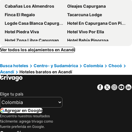
Cabañas Los Almendros
Oleajes Capurgana
Finca El Regalo
Tacarcuna Lodge
Logde Casa Blanca Capurgana
Hotel En Capurgana Con Piscina Y Desayuno
Hotel Piedra Viva
Hotel Vivo Por Ella
Hotel Zona Libre Capurgana - Cerca A La Playa Y El Muelle
Hotel Bahía Pinorroa
Hotel Mares Capurganá
Hotel Manglares
Ver todos los alojamientos en Acandí
Hospedaje Kairos Capurgana
Hotel Doña Triny
Busca hoteles
Centro- y Sudamérica
Colombia
Chocó
Miramar
Sol Y Luna Capurgana
Acandí
Hoteles baratos en Acandí
Nautilos Capurganá
Posada Del Gecko
Ibedi Al Natural
Nautilos Triganá
Facebook
Twitter
Insta
Yo
Miramar Capurgana Playa
Santiago Plaza
Elige tu país
Sol Y Luna
Kachikine
Bahia Lodge
Los robles capurgana
Agregar en Google
Encuentra nuestros resultados
Hostal Patio Bonito
Logde Casa Blanca Capurgana
fácilmente: agrega trivago como
fuente preferida en Google.