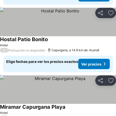
Compartir
Ag
Hostal Patio Bonito
Ver precios
Hotel
/
Capurgana, a 14.9 km de: Acandí
Puntuación no disponible
Elige fechas para ver los precios exactos
Ver precios
Compartir
Ag
Miramar Capurgana Playa
Ver precios
Hotel