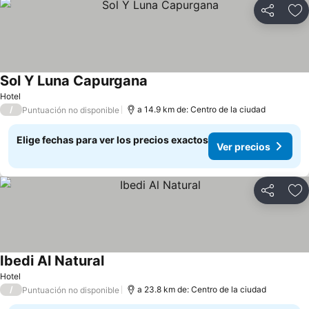
Compartir
Ag
Sol Y Luna Capurgana
Ver precios
Hotel
/
a 14.9 km de: Centro de la ciudad
Puntuación no disponible
Elige fechas para ver los precios exactos
Ver precios
Compartir
Ag
Ibedi Al Natural
Ver precios
Hotel
/
a 23.8 km de: Centro de la ciudad
Puntuación no disponible