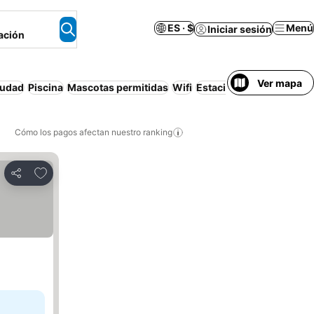
ES · $
Menú
Iniciar sesión
ación
Ver mapa
iudad
Piscina
Mascotas permitidas
Wifi
Estacionamiento
Desayu
Cómo los pagos afectan nuestro ranking
Agregar a favoritos
Compartir