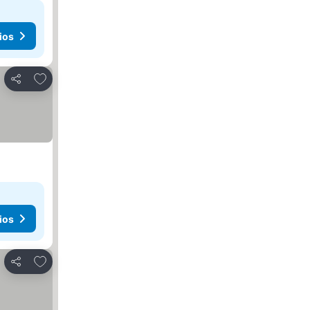
ios
Agregar a favoritos
Compartir
ios
Agregar a favoritos
Compartir