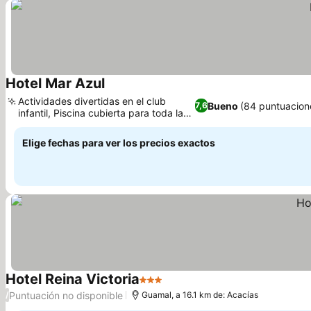
Hotel Mar Azul
Actividades divertidas en el club
Bueno
(84 puntuacion
7,6
infantil, Piscina cubierta para toda la
familia
Elige fechas para ver los precios exactos
Hotel Reina Victoria
3 Estrellas
Puntuación no disponible
/
Guamal, a 16.1 km de: Acacías