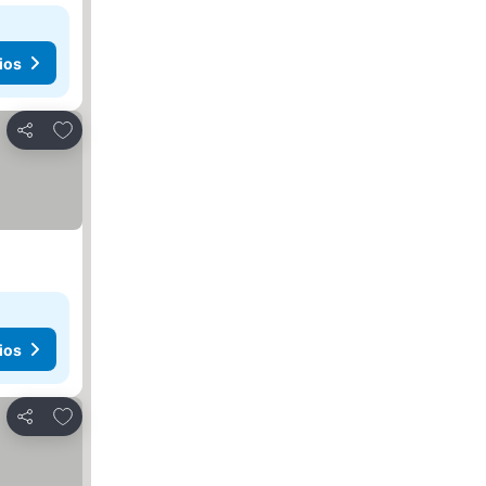
ios
Agregar a favoritos
Compartir
ios
Agregar a favoritos
Compartir