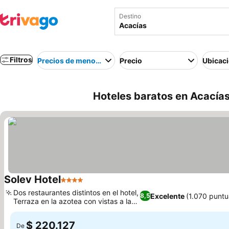
Destino
Filtros
Precios de menor a mayor
Precio
Ubicac
Hoteles baratos en Acacía
Solev Hotel
4 Estrellas
Dos restaurantes distintos en el hotel,
Excelente
(1.070 puntu
8,5
Terraza en la azotea con vistas a la
ciudad
$ 220.127
De