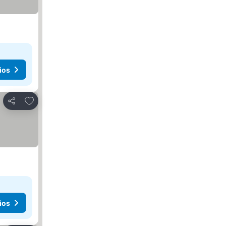
ios
Agregar a favoritos
Compartir
ios