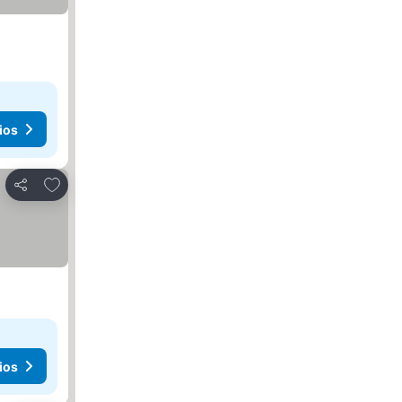
ios
Agregar a favoritos
Compartir
ios