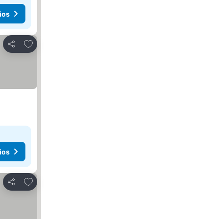
ios
Agregar a favoritos
Compartir
ios
Agregar a favoritos
Compartir