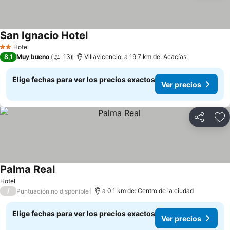
San Ignacio Hotel
Ver precios
Hotel
2 Estrellas
8,1
Muy bueno
13
Villavicencio, a 19.7 km de: Acacías
Elige fechas para ver los precios exactos
Ver precios
Compartir
Ag
Palma Real
Ver precios
Hotel
/
a 0.1 km de: Centro de la ciudad
Puntuación no disponible
Elige fechas para ver los precios exactos
Ver precios