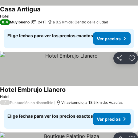
Casa Antigua
Ver precios
Hotel
8,4
Muy bueno
241
a 0.2 km de: Centro de la ciudad
Elige fechas para ver los precios exactos
Ver precios
Compartir
Ag
Hotel Embrujo Llanero
Ver precios
Hotel
/
Villavicencio, a 18.5 km de: Acacías
Puntuación no disponible
Elige fechas para ver los precios exactos
Ver precios