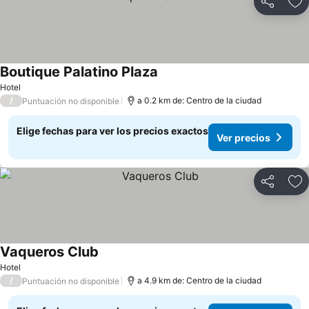
Compartir
Ag
Boutique Palatino Plaza
Ver precios
Hotel
/
a 0.2 km de: Centro de la ciudad
Puntuación no disponible
Elige fechas para ver los precios exactos
Ver precios
Compartir
Ag
Vaqueros Club
Ver precios
Hotel
/
a 4.9 km de: Centro de la ciudad
Puntuación no disponible