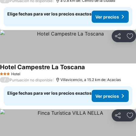
/
a 0.8 km de: Centro de la ciudad
Puntuación no disponible
Elige fechas para ver los precios exactos
Ver precios
Compartir
Ag
Hotel Campestre La Toscana
Ver precios
Hotel
3 Estrellas
/
Villavicencio, a 15.2 km de: Acacías
Puntuación no disponible
Elige fechas para ver los precios exactos
Ver precios
Compartir
Ag