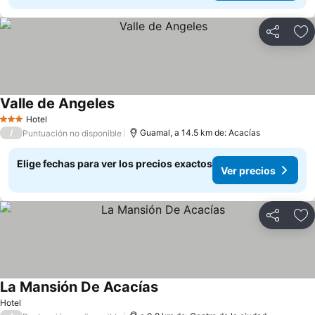
Compartir
Ag
Valle de Angeles
Ver precios
Hotel
3 Estrellas
/
Guamal, a 14.5 km de: Acacías
Puntuación no disponible
Elige fechas para ver los precios exactos
Ver precios
Compartir
Ag
La Mansión De Acacías
Ver precios
Hotel