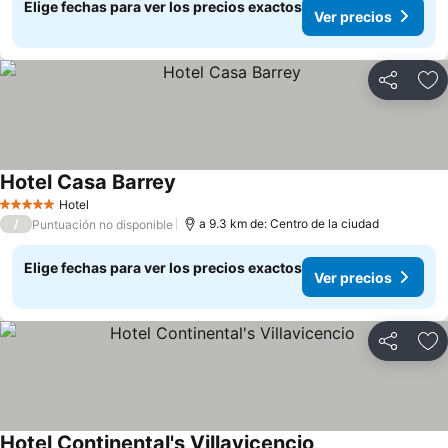
Elige fechas para ver los precios exactos
Ver precios
Compartir
Ag
Hotel Casa Barrey
Ver precios
Hotel
5 Estrellas
/
a 9.3 km de: Centro de la ciudad
Puntuación no disponible
Elige fechas para ver los precios exactos
Ver precios
Compartir
Ag
Hotel Continental's Villavicencio