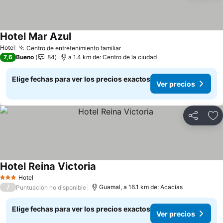
Hotel Mar Azul
Ver precios
Hotel
Centro de entretenimiento familiar
Ver precios
7,6
Bueno
84
a 1.4 km de: Centro de la ciudad
Elige fechas para ver los precios exactos
Ver precios
Compartir
Ag
Hotel Reina Victoria
Ver precios
Hotel
3 Estrellas
/
Guamal, a 16.1 km de: Acacías
Puntuación no disponible
Elige fechas para ver los precios exactos
Ver precios