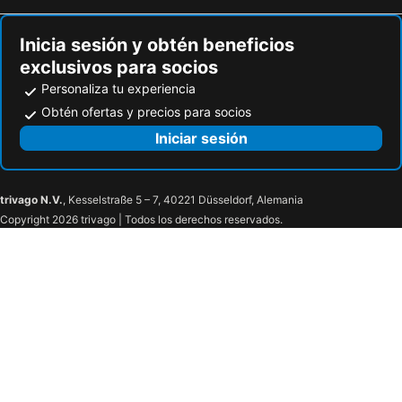
Quinta Hotel Miami
Hotel Continental's Villavicencio
Inicia sesión y obtén beneficios
Finca Turistica Villa Martha
Hotel Campestre Casa Verde
exclusivos para socios
Vaiolett Hotel Campestre
Hotel Embrujo Llanero
Personaliza tu experiencia
Hotel Orquídea Real
San Ignacio Hotel
Obtén ofertas y precios para socios
Iniciar sesión
trivago N.V.
, Kesselstraße 5 – 7, 40221 Düsseldorf, Alemania
Copyright 2026 trivago | Todos los derechos reservados.