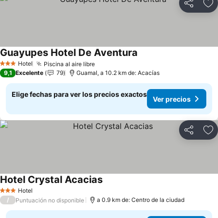
Compartir
Ag
Guayupes Hotel De Aventura
Ver precios
Hotel
Piscina al aire libre
Ver precios
3 Estrellas
9,1
Excelente
79
Guamal, a 10.2 km de: Acacías
Elige fechas para ver los precios exactos
Ver precios
Compartir
Ag
Hotel Crystal Acacias
Ver precios
Hotel
3 Estrellas
/
a 0.9 km de: Centro de la ciudad
Puntuación no disponible