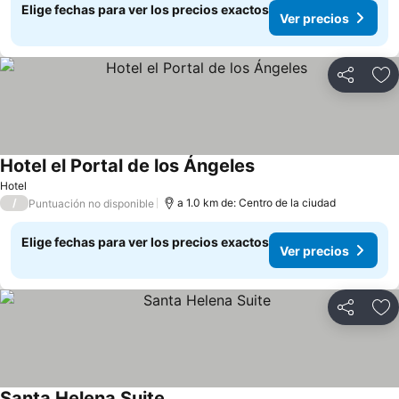
Elige fechas para ver los precios exactos
Ver precios
Compartir
Ag
Hotel el Portal de los Ángeles
Ver precios
Hotel
/
a 1.0 km de: Centro de la ciudad
Puntuación no disponible
Elige fechas para ver los precios exactos
Ver precios
Compartir
Ag
Santa Helena Suite