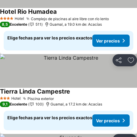
Hotel Rio Humadea
Ver precios
Hotel
Complejo de piscinas al aire libre con río lento
Ver precios
4 Estrellas
8,5
Excelente
511
Guamal, a 19.0 km de: Acacías
Elige fechas para ver los precios exactos
Ver precios
Compartir
Ag
Tierra Linda Campestre
Ver precios
Hotel
Piscina exterior
Ver precios
3 Estrellas
9,1
Excelente
100
Guamal, a 17.2 km de: Acacías
Elige fechas para ver los precios exactos
Ver precios