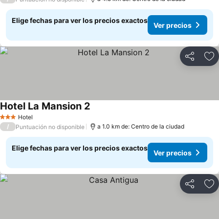
Elige fechas para ver los precios exactos
Ver precios
Compartir
Ag
Hotel La Mansion 2
Ver precios
Hotel
3 Estrellas
/
a 1.0 km de: Centro de la ciudad
Puntuación no disponible
Elige fechas para ver los precios exactos
Ver precios
Compartir
Ag