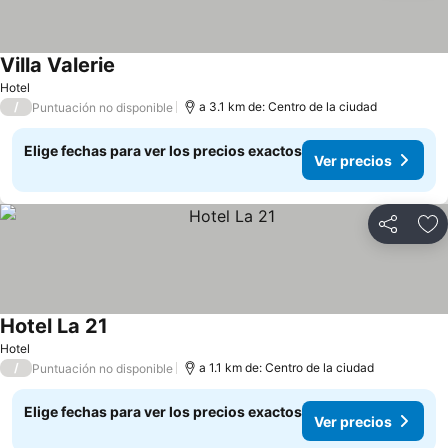
Villa Valerie
Ver precios
Hotel
/
a 3.1 km de: Centro de la ciudad
Puntuación no disponible
Elige fechas para ver los precios exactos
Ver precios
Compartir
Ag
Hotel La 21
Ver precios
Hotel
/
a 1.1 km de: Centro de la ciudad
Puntuación no disponible
Elige fechas para ver los precios exactos
Ver precios