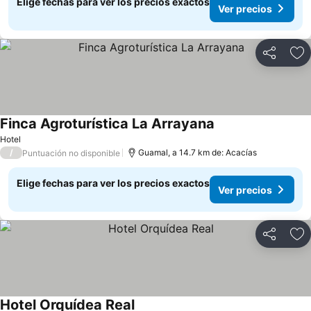
Elige fechas para ver los precios exactos
Ver precios
Compartir
Ag
Finca Agroturística La Arrayana
Ver precios
Hotel
/
Guamal, a 14.7 km de: Acacías
Puntuación no disponible
Elige fechas para ver los precios exactos
Ver precios
Compartir
Ag
Hotel Orquídea Real