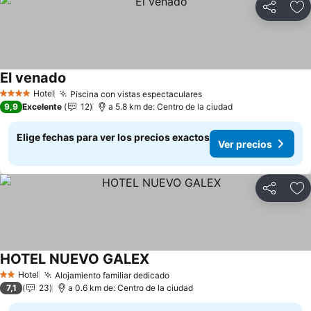
Compartir
Ag
El venado
Ver precios
Hotel
Piscina con vistas espectaculares
Ver precios
4 Estrellas
9,9
Excelente
12
a 5.8 km de: Centro de la ciudad
Elige fechas para ver los precios exactos
Ver precios
Compartir
Ag
HOTEL NUEVO GALEX
Ver precios
Hotel
Alojamiento familiar dedicado
Ver precios
2 Estrellas
7,1
23
a 0.6 km de: Centro de la ciudad