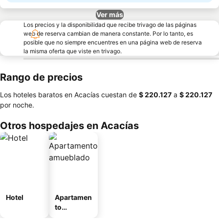
Ver más
Los precios y la disponibilidad que recibe trivago de las páginas
web de reserva cambian de manera constante. Por lo tanto, es
posible que no siempre encuentres en una página web de reserva
la misma oferta que viste en trivago.
Rango de precios
Los hoteles baratos en Acacías cuestan de
‎$ 220.127
a
‎$ 220.127
por noche.
Otros hospedajes en Acacías
Hotel
Apartamen
to
amueblad