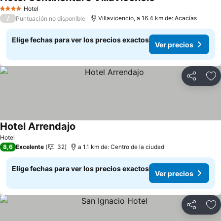
Ver precios
Hotel
4 Estrellas
/
Villavicencio, a 16.4 km de: Acacías
Puntuación no disponible
Elige fechas para ver los precios exactos
Ver precios
Compartir
Ag
Hotel Arrendajo
Ver precios
Hotel
8,6
Excelente
32
a 1.1 km de: Centro de la ciudad
Elige fechas para ver los precios exactos
Ver precios
Compartir
Ag