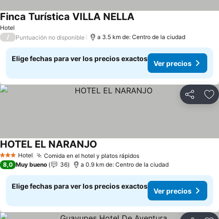
Finca Turística VILLA NELLA
Ver precios
Hotel
/
a 3.5 km de: Centro de la ciudad
Puntuación no disponible
Elige fechas para ver los precios exactos
Ver precios
Compartir
Ag
HOTEL EL NARANJO
Ver precios
Hotel
Comida en el hotel y platos rápidos
Ver precios
3 Estrellas
8,0
Muy bueno
36
a 0.9 km de: Centro de la ciudad
Elige fechas para ver los precios exactos
Ver precios