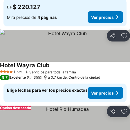
$ 220.127
De
Mira precios de
4 páginas
Ver precios
Compartir
Ag
Hotel Wayra Club
Ver precios
Hotel
Servicios para toda la familia
Ver precios
4 Estrellas
8,7
Excelente
355
a 0.7 km de: Centro de la ciudad
Elige fechas para ver los precios exactos
Ver precios
Opción destacada
Compartir
Ag