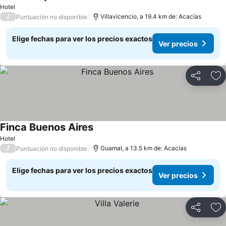
Ver precios
Hotel
/
Villavicencio, a 19.4 km de: Acacías
Puntuación no disponible
Elige fechas para ver los precios exactos
Ver precios
Compartir
Ag
Finca Buenos Aires
Ver precios
Hotel
/
Guamal, a 13.5 km de: Acacías
Puntuación no disponible
Elige fechas para ver los precios exactos
Ver precios
Compartir
Ag