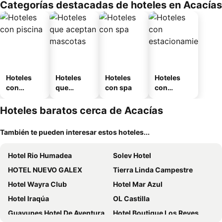
Categorías destacadas de hoteles en Acacías
o
Hoteles
Hoteles
Hoteles
Hoteles
con
que
con spa
con
piscina
aceptan
estaciona
mascotas
miento
Hoteles baratos cerca de Acacías
También te pueden interesar estos hoteles...
Hotel Rio Humadea
Solev Hotel
HOTEL NUEVO GALEX
Tierra Linda Campestre
Hotel Wayra Club
Hotel Mar Azul
Hotel Iraqúa
OL Castilla
Guayupes Hotel De Aventura
Hotel Boutique Los Reyes