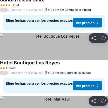
Ver precios
Hotel
4 Estrellas
/
a 0.1 km de: Centro de la ciudad
Puntuación no disponible
Elige fechas para ver los precios exactos
Ver precios
Compartir
Ag
Hotel Boutique Los Reyes
Ver precios
Hotel
3 Estrellas
/
a 1.2 km de: Centro de la ciudad
Puntuación no disponible
Elige fechas para ver los precios exactos
Ver precios
Compartir
Ag