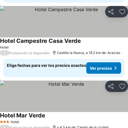
Compartir
Ag
Hotel Campestre Casa Verde
Ver precios
Hotel
/
Castilla la Nueva, a 18.2 km de: Acacías
Puntuación no disponible
Elige fechas para ver los precios exactos
Ver precios
Compartir
Ag
Hotel Mar Verde
Ver precios
Hotel
3 Estrellas
/
a 4.5 km de: Centro de la ciudad
Puntuación no disponible