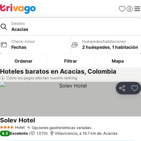
Favoritos
Iniciar 
Me
Destino
Acacías
Check-in/out
Huéspedes/habitaciones
Fechas
2 huéspedes, 1 habitación
Ordenar
Filtrar
Mapa
Hoteles baratos en Acacías, Colombia
Cómo los pagos afectan nuestro ranking
Compartir
Ag
Solev Hotel
Ver precios
Hotel
Opciones gastronómicas variadas
Ver precios
4 Estrellas
8,5
Excelente
1.070
Villavicencio, a 19.7 km de: Acacías