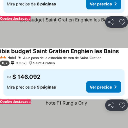
Mira precios de
8 páginas
Ver precios
Opción destacada
Compartir
Ag
ibis budget Saint Gratien Enghien les Bains
Hotel
A un paso de la estación de tren de Saint-Gratien
2 Estrellas
6,7
3.362
Saint-Gratien
$ 146.092
De
Mira precios de
9 páginas
Ver precios
Opción destacada
Compartir
Ag