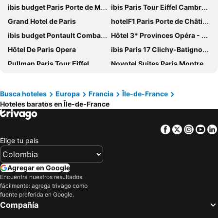
ibis budget Paris Porte de Montmartre
ibis Paris Tour Eiffel Cambronne 15ème
Grand Hotel de Paris
hotelF1 Paris Porte de Châtillon
ibis budget Pontault Combault RN4 Marne la Vallée
Hôtel 3* Provinces Opéra - Vacances Bleues
Hôtel De Paris Opera
ibis Paris 17 Clichy-Batignolles
Pullman Paris Tour Eiffel
Novotel Suites Paris Montreuil Vincennes
ibis budget Orly Chevilly Tram 7
ibis Paris Nation Davout
Hotel Avenir Jonquiere
B&B HOTEL Paris Porte De La Villette
Busca hoteles
Europa
Francia
Île-de-France
Hoteles baratos en Île-de-France
Au Royal Mad
Holiday Inn Paris - Gare De Lyon Bastille By Ihg
Hotel Eiffel Seine
ibis Paris La Villette Cité des Sciences 19ème
Facebook
Twitter
Insta
Yo
Grand Hotel Nouvel Opera
MEININGER Hotel Paris Porte De Vincennes
Elige tu país
Mercure Paris 19 Philharmonie La Villette
St Christopher's Inn Paris - Gare du Nord
Blue Nights
Novotel Paris Centre Tour Eiffel
Agregar en Google
Hotel Beausejour
Sure Hotel by Best Western Paris Gare du Nord
Encuentra nuestros resultados
fácilmente: agrega trivago como
Holiday Inn Express Paris-Canal De La Villette, An Ihg Hotel
Hotel Eiffel Petit Louvre
fuente preferida en Google.
Compañía
Exe Panorama
Hôtel Lodge In Paris 13