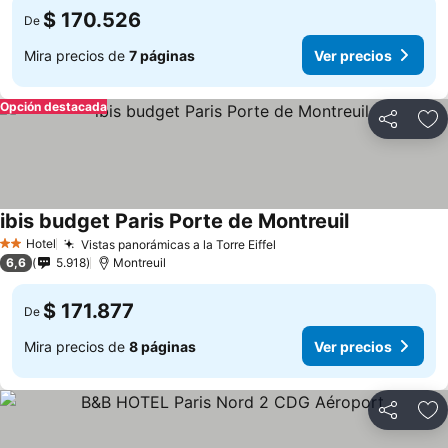
$ 170.526
De
Mira precios de
7 páginas
Ver precios
Opción destacada
Compartir
Ag
ibis budget Paris Porte de Montreuil
Hotel
Vistas panorámicas a la Torre Eiffel
2 Estrellas
6,6
5.918
Montreuil
$ 171.877
De
Mira precios de
8 páginas
Ver precios
Compartir
Ag