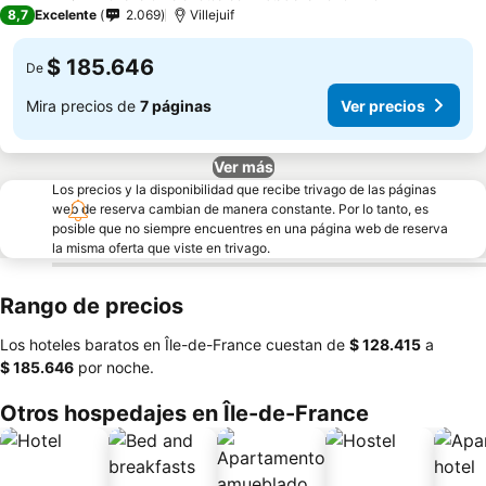
3 Estrellas
8,7
Excelente
2.069
Villejuif
$ 185.646
De
Mira precios de
7 páginas
Ver precios
Ver más
Los precios y la disponibilidad que recibe trivago de las páginas
web de reserva cambian de manera constante. Por lo tanto, es
posible que no siempre encuentres en una página web de reserva
la misma oferta que viste en trivago.
Rango de precios
Los hoteles baratos en Île-de-France cuestan de
‎$ 128.415
a
‎$ 185.646
por noche.
Otros hospedajes en Île-de-France