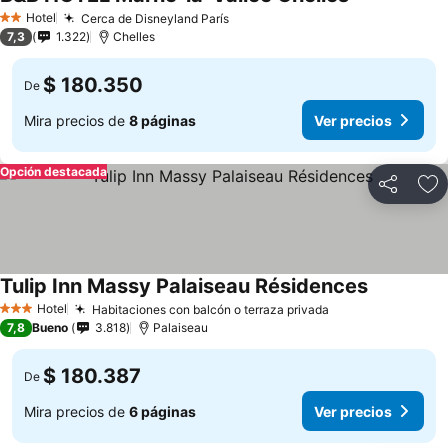
Hotel
Cerca de Disneyland París
2 Estrellas
7,3
1.322
Chelles
$ 180.350
De
Mira precios de
8 páginas
Ver precios
Opción destacada
Compartir
Ag
Tulip Inn Massy Palaiseau Résidences
Hotel
Habitaciones con balcón o terraza privada
3 Estrellas
7,8
Bueno
3.818
Palaiseau
$ 180.387
De
Mira precios de
6 páginas
Ver precios