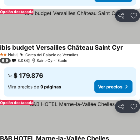
Opción destacada
Compartir
Ag
ibis budget Versailles Château Saint Cyr
Hotel
Cerca del Palacio de Versalles
2 Estrellas
6,9
3.084
Saint-Cyr-l'Ecole
$ 179.876
De
Mira precios de
9 páginas
Ver precios
Opción destacada
Compartir
Ag
B&B HOTEL Marne-la-Vallée Chelles