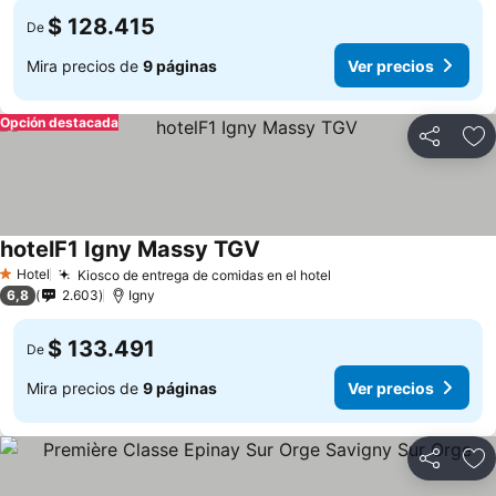
$ 128.415
De
Mira precios de
9 páginas
Ver precios
Opción destacada
Compartir
Ag
hotelF1 Igny Massy TGV
Hotel
Kiosco de entrega de comidas en el hotel
1 Estrellas
6,8
2.603
Igny
$ 133.491
De
Mira precios de
9 páginas
Ver precios
Compartir
Ag