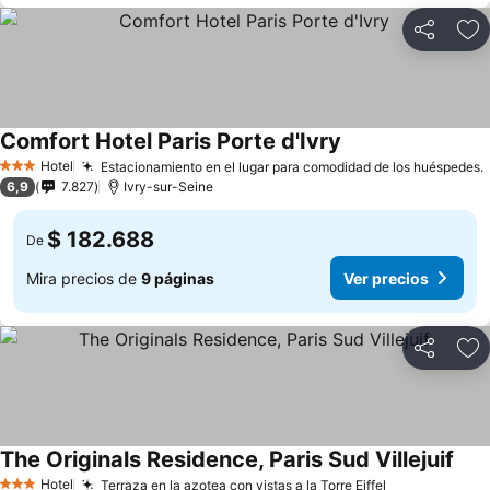
Compartir
Ag
Comfort Hotel Paris Porte d'Ivry
Hotel
Estacionamiento en el lugar para comodidad de los huéspedes.
3 Estrellas
6,9
7.827
Ivry-sur-Seine
$ 182.688
De
Mira precios de
9 páginas
Ver precios
Compartir
Ag
The Originals Residence, Paris Sud Villejuif
Hotel
Terraza en la azotea con vistas a la Torre Eiffel