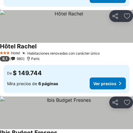
Compartir
Ag
Hôtel Rachel
Hotel
Habitaciones renovadas con carácter único
3 Estrellas
6,1
980
París
$ 149.744
De
Mira precios de
6 páginas
Ver precios
Compartir
Ag
Ibis Budget Fresnes