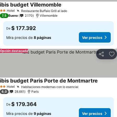
ibis budget Villemomble
Hotel
Restaurante Buffalo Grill al lado
2 Estrellas
7,5
Bueno
2.170
Villemomble
$ 177.392
De
Mira precios de
8 páginas
Ver precios
Opción destacada
Compartir
Ag
ibis budget Paris Porte de Montmartre
Hotel
Habitaciones modernas con lo esencial
2 Estrellas
6,0
28.661
París
$ 179.364
De
Mira precios de
9 páginas
Ver precios