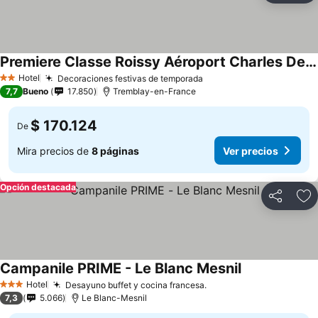
Premiere Classe Roissy Aéroport Charles De Gaulle
Hotel
Decoraciones festivas de temporada
2 Estrellas
7,7
Bueno
17.850
Tremblay-en-France
$ 170.124
De
Mira precios de
8 páginas
Ver precios
Opción destacada
Compartir
Ag
Campanile PRIME - Le Blanc Mesnil
Hotel
Desayuno buffet y cocina francesa.
3 Estrellas
7,3
5.066
Le Blanc-Mesnil