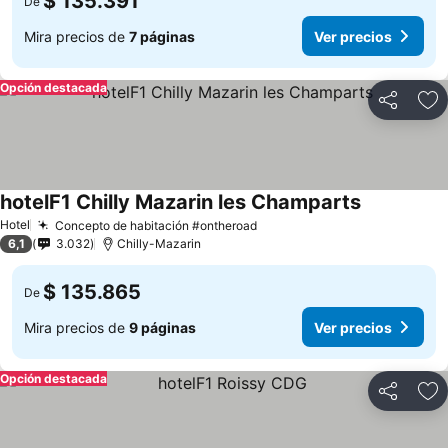
$ 135.391
De
Mira precios de
7 páginas
Ver precios
Opción destacada
Compartir
Ag
hotelF1 Chilly Mazarin les Champarts
Hotel
Concepto de habitación #ontheroad
6,1
3.032
Chilly-Mazarin
$ 135.865
De
Mira precios de
9 páginas
Ver precios
Opción destacada
Compartir
Ag