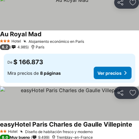
Compartir
Ag
Au Royal Mad
Hotel
Alojamiento económico en París
3 Estrellas
6,2
4.985
París
$ 166.873
De
Mira precios de
8 páginas
Ver precios
Compartir
Ag
easyHotel Paris Charles de Gaulle Villepinte
Hotel
Diseño de habitación fresco y moderno
2 Estrellas
8,0
Muy bueno
9.499
Tremblay-en-France