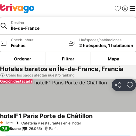
Favoritos
Iniciar 
Me
Destino
Île-de-France
Check-in/out
Huéspedes/habitaciones
Fechas
2 huéspedes, 1 habitación
Ordenar
Filtrar
Mapa
Hoteles baratos en Île-de-France, Francia
Cómo los pagos afectan nuestro ranking
Opción destacada
Compartir
Ag
hotelF1 Paris Porte de Châtillon
Hotel
Cafetería y restaurantes en el hotel
1 Estrellas
7,5
Bueno
26.066
París