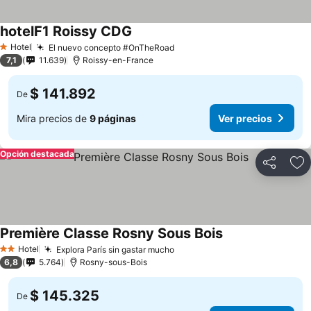
hotelF1 Roissy CDG
Hotel
El nuevo concepto #OnTheRoad
1 Estrellas
7,1
11.639
Roissy-en-France
$ 141.892
De
Mira precios de
9 páginas
Ver precios
Opción destacada
Compartir
Ag
Première Classe Rosny Sous Bois
Hotel
Explora París sin gastar mucho
2 Estrellas
6,8
5.764
Rosny-sous-Bois
$ 145.325
De