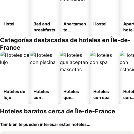
Hotel
Bed and
Apartamen
Hostel
Apar
breakfasts
to
hotel
amueblad
Categorías destacadas de hoteles en Île-de-
o
France
Hoteles de
Hoteles
Hoteles
Hoteles
Hote
lujo
con
que
con spa
con
piscina
aceptan
esta
mascotas
mien
Hoteles baratos cerca de Île-de-France
También te pueden interesar estos hoteles...