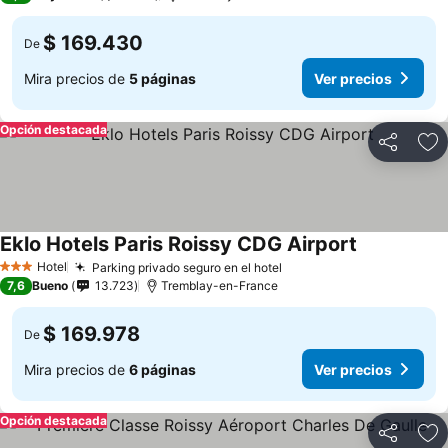
$ 169.430
De
Mira precios de
5 páginas
Ver precios
Opción destacada
Compartir
Ag
Eklo Hotels Paris Roissy CDG Airport
Hotel
Parking privado seguro en el hotel
3 Estrellas
7,6
Bueno
13.723
Tremblay-en-France
$ 169.978
De
Mira precios de
6 páginas
Ver precios
Opción destacada
Compartir
Ag