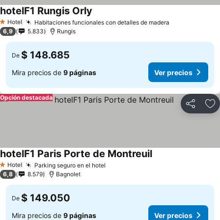
hotelF1 Rungis Orly
Hotel
Habitaciones funcionales con detalles de madera
1 Estrellas
6,9
5.833
Rungis
$ 148.685
De
Mira precios de
9 páginas
Ver precios
Opción destacada
Compartir
Ag
hotelF1 Paris Porte de Montreuil
Hotel
Parking seguro en el hotel
1 Estrellas
6,8
8.579
Bagnolet
$ 149.050
De
Mira precios de
9 páginas
Ver precios