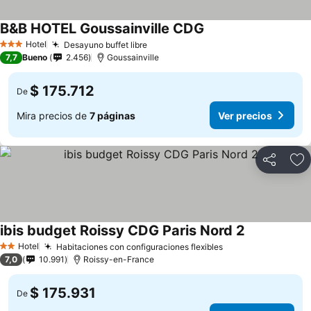
B&B HOTEL Goussainville CDG
Hotel
Desayuno buffet libre
3 Estrellas
7,7
Bueno
2.456
Goussainville
$ 175.712
De
Mira precios de
7 páginas
Ver precios
Compartir
Ag
ibis budget Roissy CDG Paris Nord 2
Hotel
Habitaciones con configuraciones flexibles
2 Estrellas
7,0
10.991
Roissy-en-France
$ 175.931
De