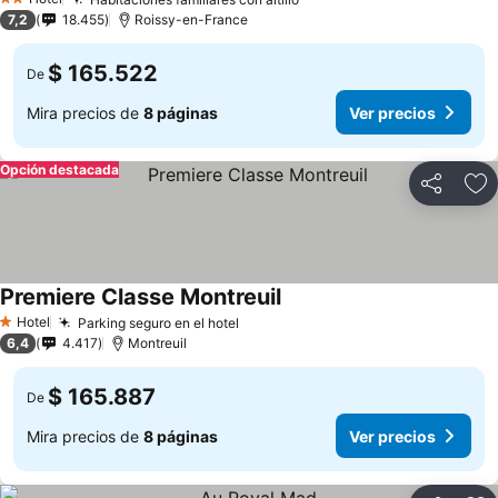
2 Estrellas
7,2
18.455
Roissy-en-France
$ 165.522
De
Mira precios de
8 páginas
Ver precios
Opción destacada
Compartir
Ag
Premiere Classe Montreuil
Hotel
Parking seguro en el hotel
1 Estrellas
6,4
4.417
Montreuil
$ 165.887
De
Mira precios de
8 páginas
Ver precios