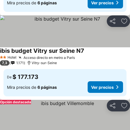
Mira precios de
6 páginas
Ver precios
Compartir
Ag
ibis budget Vitry sur Seine N7
Hotel
Acceso directo en metro a París
2 Estrellas
7,3
1.171
Vitry-sur-Seine
$ 177.173
De
Mira precios de
6 páginas
Ver precios
Opción destacada
Compartir
Ag