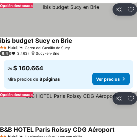
Opción destacada
Compartir
Ag
ibis budget Sucy en Brie
Hotel
Cerca del Castillo de Sucy
2 Estrellas
6,4
3.463
Sucy-en-Brie
$ 160.664
De
Mira precios de
8 páginas
Ver precios
Opción destacada
Compartir
Ag
B&B HOTEL Paris Roissy CDG Aéroport
Hotel
Habitaciones familiares con altillo