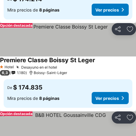
Mira precios de
8 páginas
Ver precios
Opción destacada
Compartir
Ag
Premiere Classe Boissy St Leger
Hotel
Desayuno en el hotel
1 Estrellas
6,3
1.180
Boissy-Saint-Léger
$ 174.835
De
Mira precios de
8 páginas
Ver precios
Opción destacada
Compartir
Ag