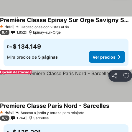
Première Classe Epinay Sur Orge Savigny Sur Orge
Hotel
Habitaciones con vistas al río
1 Estrellas
6,4
1.852
Epinay-sur-Orge
$ 134.149
De
Mira precios de
5 páginas
Ver precios
Opción destacada
Compartir
Ag
Premiere Classe Paris Nord - Sarcelles
Hotel
Acceso a jardín y terraza para relajarte
1 Estrellas
6,2
1.744
Sarcelles