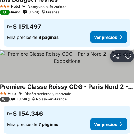
Hotel
Desayuno bufé variado
3 Estrellas
7,6
Bueno
3.578
Fresnes
$ 151.497
De
Mira precios de
8 páginas
Ver precios
Compartir
Ag
Premiere Classe Roissy CDG - Paris Nord 2 - Parc des Expositions
Hotel
Diseño moderno y renovado
2 Estrellas
6,5
13.586
Roissy-en-France
$ 154.346
De
Mira precios de
7 páginas
Ver precios