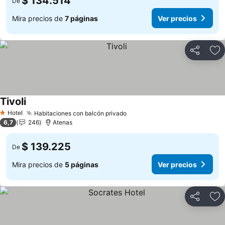
$ 134.514
De
Mira precios de
7 páginas
Ver precios
Compartir
Ag
Tivoli
Hotel
Habitaciones con balcón privado
1 Estrellas
6,7
246
Atenas
$ 139.225
De
Mira precios de
5 páginas
Ver precios
Compartir
Ag