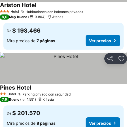
Ariston Hotel
Hotel
Habitaciones con balcones privados
3 Estrellas
8,0
Muy bueno
3.804
Atenas
$ 198.466
De
Mira precios de
7 páginas
Ver precios
Compartir
Ag
Pines Hotel
Hotel
Parking privado con seguridad
2 Estrellas
7,9
Bueno
1.591
Kifissia
$ 201.570
De
Mira precios de
8 páginas
Ver precios