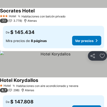
Socrates Hotel
Hotel
Habitaciones con balcón privado
3 Estrellas
7,1
3.778
Atenas
$ 145.434
De
Mira precios de
8 páginas
Ver precios
Compartir
Ag
Hotel Korydallos
Hotel
Habitaciones con aire acondicionado y nevera
1 Estrellas
6,7
298
Atenas
$ 147.808
De