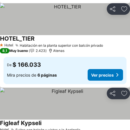
Compartir
Ag
HOTEL_TIER
Hotel
Habitación en la planta superior con balcón privado
1 Estrellas
8,1
Muy bueno
2.423
Atenas
$ 166.033
De
Mira precios de
6 páginas
Ver precios
Compartir
Ag
Figleaf Kypseli
Hotel
Suites con balcón y vistas a la Acrópolis