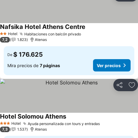
Nafsika Hotel Athens Centre
Hotel
Habitaciones con balcón privado
2 Estrellas
7,2
1.823
Atenas
$ 176.625
De
Mira precios de
7 páginas
Ver precios
Compartir
Ag
Hotel Solomou Athens
Hotel
Ayuda personalizada con tours y entradas
3 Estrellas
7,3
1.537
Atenas