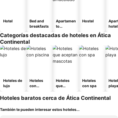
Hotel
Bed and
Apartamen
Hostel
Apar
breakfasts
to
hotel
amueblad
Categorías destacadas de hoteles en Ática
o
Continental
Hoteles de
Hoteles
Hoteles
Hoteles
Hotel
lujo
con
que
con spa
play
piscina
aceptan
mascotas
Hoteles baratos cerca de Ática Continental
También te pueden interesar estos hoteles...