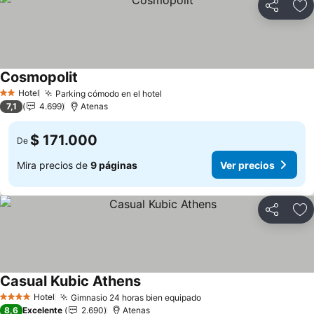
Compartir
Ag
Cosmopolit
Hotel
Parking cómodo en el hotel
2 Estrellas
7,1
4.699
Atenas
$ 171.000
De
Mira precios de
9 páginas
Ver precios
Compartir
Ag
Casual Kubic Athens
Hotel
Gimnasio 24 horas bien equipado
4 Estrellas
8,6
Excelente
2.690
Atenas