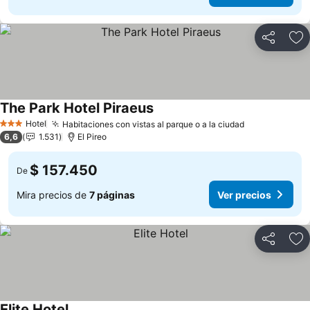
Compartir
Ag
The Park Hotel Piraeus
Hotel
Habitaciones con vistas al parque o a la ciudad
3 Estrellas
6,6
1.531
El Pireo
$ 157.450
De
Mira precios de
7 páginas
Ver precios
Compartir
Ag
Elite Hotel