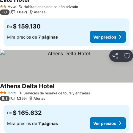
Hotel
Habitaciones con balcón privado
2 Estrellas
6,1
1.042
Atenas
$ 159.130
De
Mira precios de
7 páginas
Ver precios
Compartir
Ag
Athens Delta Hotel
Hotel
Servicios de reserva de tours y entradas
2 Estrellas
6,3
1.399
Atenas
$ 165.632
De
Mira precios de
7 páginas
Ver precios