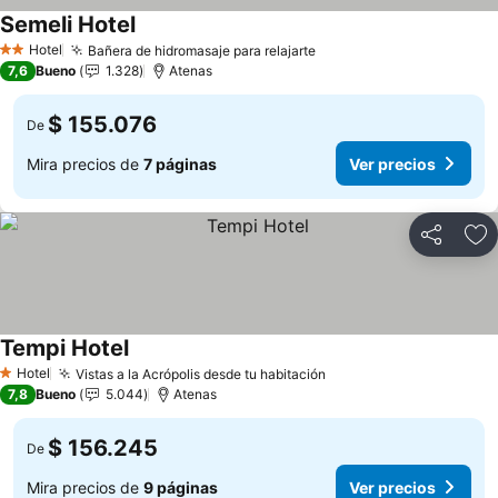
Semeli Hotel
Hotel
Bañera de hidromasaje para relajarte
2 Estrellas
7,6
Bueno
1.328
Atenas
$ 155.076
De
Mira precios de
7 páginas
Ver precios
Compartir
Ag
Tempi Hotel
Hotel
Vistas a la Acrópolis desde tu habitación
1 Estrellas
7,8
Bueno
5.044
Atenas
$ 156.245
De
Mira precios de
9 páginas
Ver precios