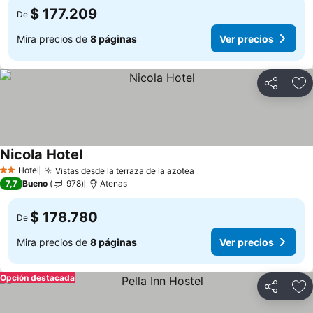
$ 177.209
De
Mira precios de
8 páginas
Ver precios
Compartir
Ag
Nicola Hotel
Hotel
Vistas desde la terraza de la azotea
2 Estrellas
7,7
Bueno
978
Atenas
$ 178.780
De
Mira precios de
8 páginas
Ver precios
Opción destacada
Compartir
Ag