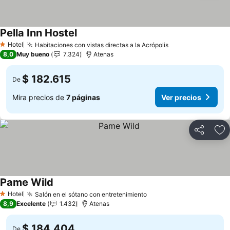
Pella Inn Hostel
Hotel
Habitaciones con vistas directas a la Acrópolis
1 Estrellas
8,0
Muy bueno
7.324
Atenas
$ 182.615
De
Mira precios de
7 páginas
Ver precios
Compartir
Ag
Pame Wild
Hotel
Salón en el sótano con entretenimiento
1 Estrellas
8,9
Excelente
1.432
Atenas
$ 184.404
De