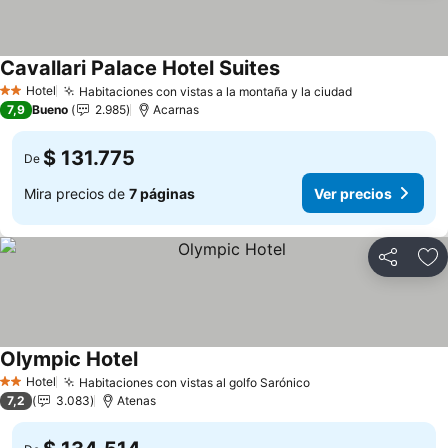
Cavallari Palace Hotel Suites
Hotel
Habitaciones con vistas a la montaña y la ciudad
2 Estrellas
7,9
Bueno
2.985
Acarnas
$ 131.775
De
Mira precios de
7 páginas
Ver precios
Compartir
Ag
Olympic Hotel
Hotel
Habitaciones con vistas al golfo Sarónico
2 Estrellas
7,2
3.083
Atenas