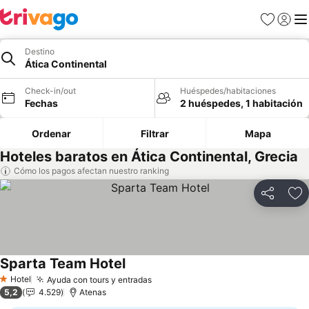
Favoritos
Iniciar 
Me
Destino
Ática Continental
Check-in/out
Huéspedes/habitaciones
Fechas
2 huéspedes, 1 habitación
Ordenar
Filtrar
Mapa
Hoteles baratos en Ática Continental, Grecia
Cómo los pagos afectan nuestro ranking
Compartir
Ag
Sparta Team Hotel
Hotel
Ayuda con tours y entradas
1 Estrellas
5,2
4.529
Atenas