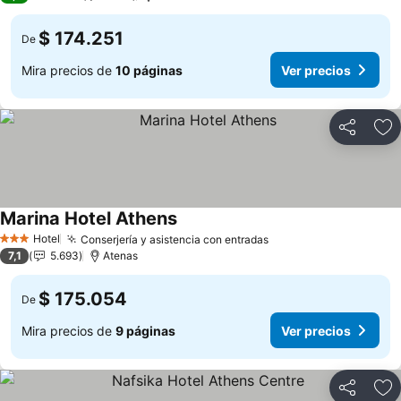
$ 174.251
De
Mira precios de
10 páginas
Ver precios
Compartir
Ag
Marina Hotel Athens
Hotel
Conserjería y asistencia con entradas
3 Estrellas
7,1
5.693
Atenas
$ 175.054
De
Mira precios de
9 páginas
Ver precios
Compartir
Ag