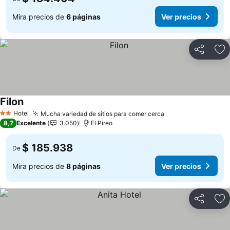
Mira precios de
6 páginas
Ver precios
Compartir
Ag
Filon
Hotel
Mucha variedad de sitios para comer cerca
2 Estrellas
8,7
Excelente
3.050
El Pireo
$ 185.938
De
Mira precios de
8 páginas
Ver precios
Compartir
Ag