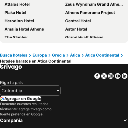
Attalos Hotel
Zeus Wyndham Grand Athens
Plaka Hotel
Athens Panorama Project
Herodion Hotel
Central Hotel
Amalia Hotel Athens
Astor Hotel
The Stanley
Grand Hyatt Athens
Breeze Boutique Athens
Skylark, Aluma Hotels & Resorts
Athens One Smart Hotel
Parnon Hotel
Busca hoteles
Europa
Grecia
Ática
Ática Continental
Hoteles baratos en Ática Continental
Sofitel Athens Airport
Eternity Athens
Xenophon Hotel
Alassia Hotel
Facebook
Twitter
Insta
Yo
Casual Kubic Athens
Athens Tiare by Mage Hotels
Elige tu país
Delphi Art Hotel
Sparta Team Hotel
International Atene Hotel
Acropolis View Hotel
Agregar en Google
Socrates Hotel
Novotel Athenes
Encuentra nuestros resultados
fácilmente: agrega trivago como
Divani Palace Acropolis
Art Hotel Athens
fuente preferida en Google.
Compañía
Marina Hotel Athens
Zeus Essence Wyndham Athens Residence