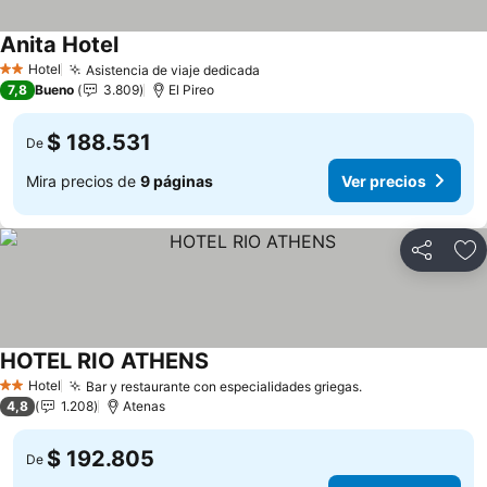
Anita Hotel
Hotel
Asistencia de viaje dedicada
2 Estrellas
7,8
Bueno
3.809
El Pireo
$ 188.531
De
Mira precios de
9 páginas
Ver precios
Compartir
Ag
HOTEL RIO ATHENS
Hotel
Bar y restaurante con especialidades griegas.
2 Estrellas
4,8
1.208
Atenas
$ 192.805
De