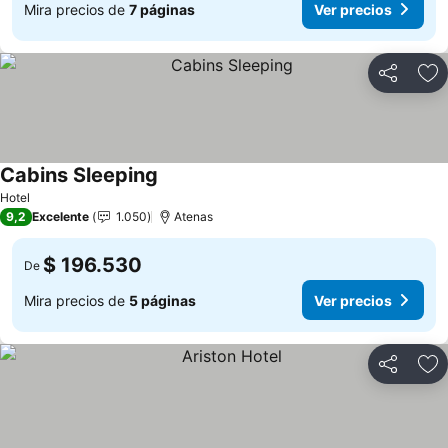
Mira precios de
7 páginas
Ver precios
Compartir
Ag
Cabins Sleeping
Hotel
9,2
Excelente
1.050
Atenas
$ 196.530
De
Mira precios de
5 páginas
Ver precios
Compartir
Ag