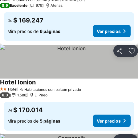
8,9
Excelente
979
Atenas
$ 169.247
De
Mira precios de
6 páginas
Ver precios
Compartir
Ag
Hotel Ionion
Hotel
Habitaciones con balcón privado
2 Estrellas
6,3
1.588
El Pireo
$ 170.014
De
Mira precios de
5 páginas
Ver precios