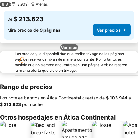
4 Estrellas
6,8
3.909
Atenas
$ 213.623
De
Mira precios de
9 páginas
Ver precios
Ver más
Los precios y la disponibilidad que recibe trivago de las páginas
web de reserva cambian de manera constante. Por lo tanto, es
posible que no siempre encuentres en una página web de reserva
la misma oferta que viste en trivago.
Rango de precios
Los hoteles baratos en Ática Continental cuestan de
‎$ 103.944
a
‎$ 213.623
por noche.
Otros hospedajes en Ática Continental