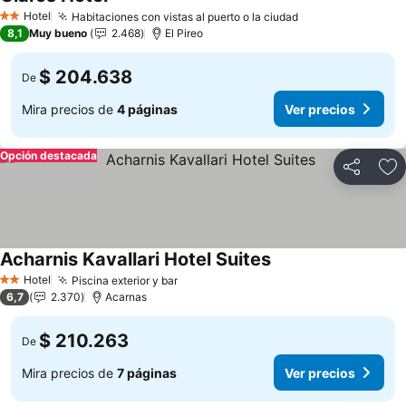
Hotel
Habitaciones con vistas al puerto o la ciudad
2 Estrellas
8,1
Muy bueno
2.468
El Pireo
$ 204.638
De
Mira precios de
4 páginas
Ver precios
Opción destacada
Compartir
Ag
Acharnis Kavallari Hotel Suites
Hotel
Piscina exterior y bar
2 Estrellas
6,7
2.370
Acarnas
$ 210.263
De
Mira precios de
7 páginas
Ver precios