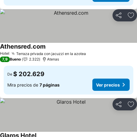
Compartir
Ag
Athensred.com
Hotel
Terraza privada con jacuzzi en la azotea
7,9
Bueno
2.322
Atenas
$ 202.629
De
Mira precios de
7 páginas
Ver precios
Compartir
Ag
Glaros Hotel