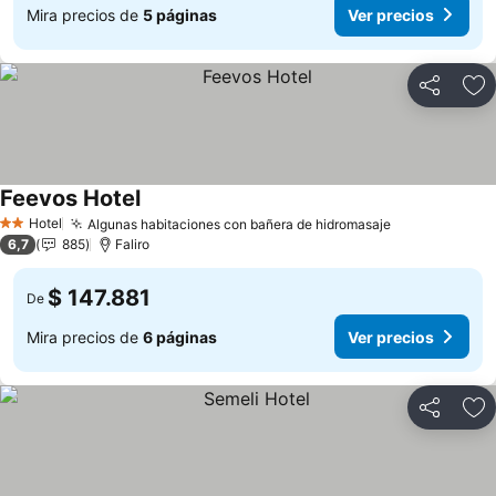
Mira precios de
5 páginas
Ver precios
Compartir
Ag
Feevos Hotel
Hotel
Algunas habitaciones con bañera de hidromasaje
2 Estrellas
6,7
885
Faliro
$ 147.881
De
Mira precios de
6 páginas
Ver precios
Compartir
Ag