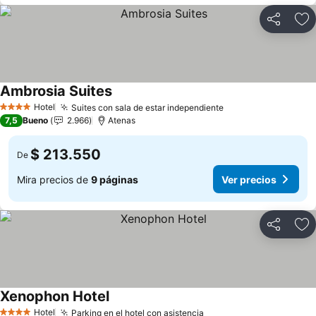
Compartir
Ag
Ambrosia Suites
Hotel
Suites con sala de estar independiente
4 Estrellas
7,5
Bueno
2.966
Atenas
$ 213.550
De
Mira precios de
9 páginas
Ver precios
Compartir
Ag
Xenophon Hotel
Hotel
Parking en el hotel con asistencia