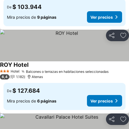
$ 103.944
De
Mira precios de
9 páginas
Ver precios
Compartir
Ag
ROY Hotel
Hotel
Balcones o terrazas en habitaciones seleccionadas
3 Estrellas
6,4
1.182
Atenas
$ 127.684
De
Mira precios de
6 páginas
Ver precios
Compartir
Ag