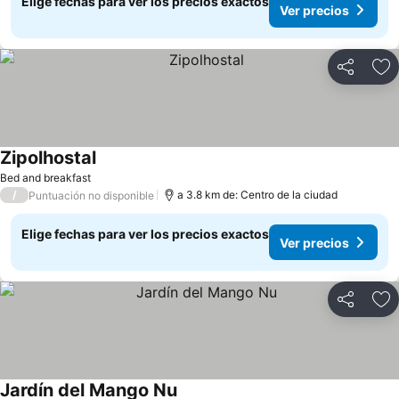
Elige fechas para ver los precios exactos
Ver precios
Compartir
Ag
Zipolhostal
Bed and breakfast
/
a 3.8 km de: Centro de la ciudad
Puntuación no disponible
Elige fechas para ver los precios exactos
Ver precios
Compartir
Ag
Jardín del Mango Nu