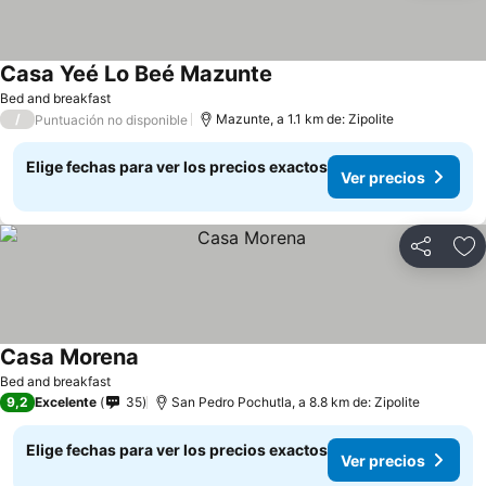
Casa Yeé Lo Beé Mazunte
Bed and breakfast
/
Mazunte, a 1.1 km de: Zipolite
Puntuación no disponible
Elige fechas para ver los precios exactos
Ver precios
Compartir
Ag
Casa Morena
Bed and breakfast
9,2
Excelente
35
San Pedro Pochutla, a 8.8 km de: Zipolite
Elige fechas para ver los precios exactos
Ver precios