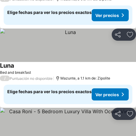
Elige fechas para ver los precios exactos
Ver precios
Compartir
Ag
Luna
Bed and breakfast
/
Mazunte, a 1.1 km de: Zipolite
Puntuación no disponible
Elige fechas para ver los precios exactos
Ver precios
Compartir
Ag