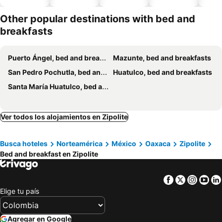
piscina
aceptan
mascotas
Other popular destinations with bed and
breakfasts
Puerto Ángel, bed and breakfasts
Mazunte, bed and breakfasts
San Pedro Pochutla, bed and breakfasts
Huatulco, bed and breakfasts
Santa María Huatulco, bed and breakfasts
Ver todos los alojamientos en Zipolite
Busca hoteles
Norteamérica
México
Oaxaca
Zipolite
Bed and breakfast en Zipolite
Facebook
Twitter
Insta
Yo
Elige tu país
Agregar en Google