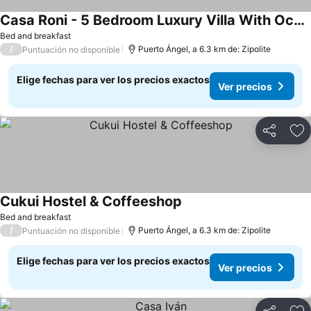
Casa Roni - 5 Bedroom Luxury Villa With Ocean View
Bed and breakfast
/
Puerto Ángel, a 6.3 km de: Zipolite
Puntuación no disponible
Elige fechas para ver los precios exactos
Ver precios
Compartir
Ag
Cukui Hostel & Coffeeshop
Bed and breakfast
/
Puerto Ángel, a 6.3 km de: Zipolite
Puntuación no disponible
Elige fechas para ver los precios exactos
Ver precios