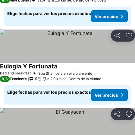
8,4
Muy bueno
326
a 2.9 km de: Centro de la ciudad
Elige fechas para ver los precios exactos
Ver precios
Compartir
Ag
Eulogia Y Fortunata
Bed and breakfast
Spa Shambala en el alojamiento
9,6
Excelente
52
a 2.9 km de: Centro de la ciudad
Elige fechas para ver los precios exactos
Ver precios
Compartir
Ag