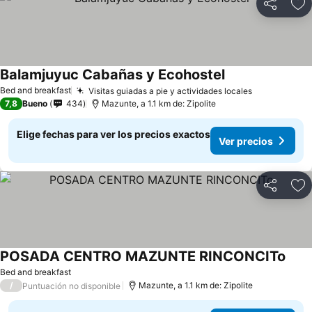
Compartir
Ag
Balamjuyuc Cabañas y Ecohostel
Bed and breakfast
Visitas guiadas a pie y actividades locales
7,8
Bueno
434
Mazunte, a 1.1 km de: Zipolite
Elige fechas para ver los precios exactos
Ver precios
Compartir
Ag
POSADA CENTRO MAZUNTE RINCONCITo
Bed and breakfast
/
Mazunte, a 1.1 km de: Zipolite
Puntuación no disponible