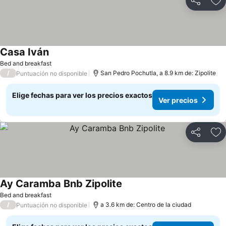
Compartir
Ag
Casa Iván
Bed and breakfast
/
San Pedro Pochutla, a 8.9 km de: Zipolite
Puntuación no disponible
Elige fechas para ver los precios exactos
Ver precios
Compartir
Ag
Ay Caramba Bnb Zipolite
Bed and breakfast
/
a 3.6 km de: Centro de la ciudad
Puntuación no disponible