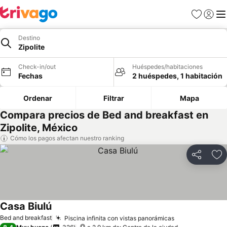
Favoritos
Iniciar 
Me
Destino
Zipolite
Check-in/out
Huéspedes/habitaciones
Fechas
2 huéspedes, 1 habitación
Ordenar
Filtrar
Mapa
Compara precios de Bed and breakfast en
Zipolite, México
Cómo los pagos afectan nuestro ranking
Compartir
Ag
Casa Biulú
Bed and breakfast
Piscina infinita con vistas panorámicas