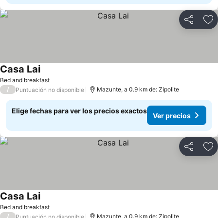
Compartir
Ag
Casa Lai
Bed and breakfast
/
Mazunte, a 0.9 km de: Zipolite
Puntuación no disponible
Elige fechas para ver los precios exactos
Ver precios
Compartir
Ag
Casa Lai
Bed and breakfast
/
Mazunte, a 0.9 km de: Zipolite
Puntuación no disponible