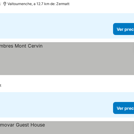
)
Valtournenche, a 12.7 km de: Zermatt
Ver prec
t
Ver prec