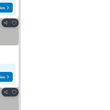
ios
Agregar a favoritos
Compartir
ios
Agregar a favoritos
Compartir