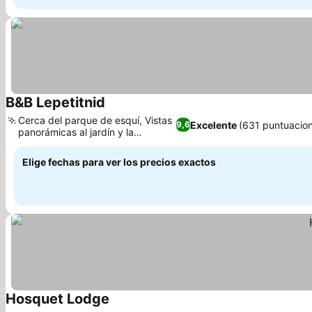
B&B Lepetitnid
Cerca del parque de esquí, Vistas
Excelente
(631 puntuacio
9,6
panorámicas al jardín y la
montaña
Elige fechas para ver los precios exactos
Hosquet Lodge