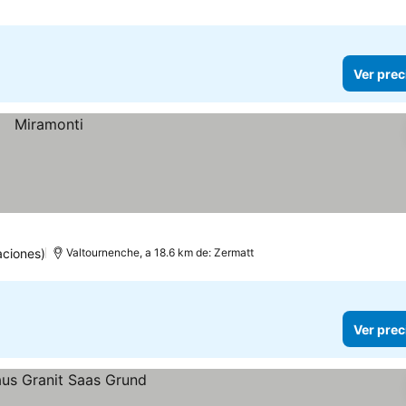
Ver prec
aciones)
Valtournenche, a 18.6 km de: Zermatt
Ver prec