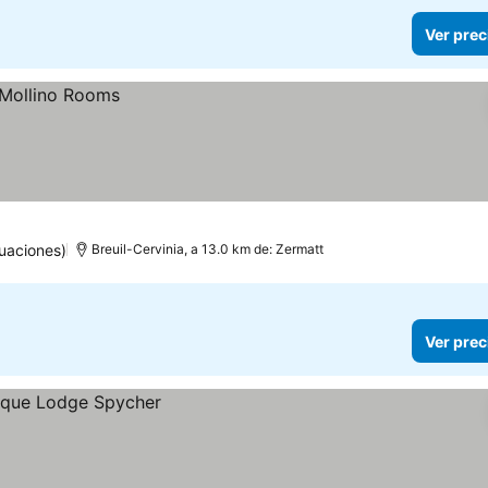
Ver prec
uaciones)
Breuil-Cervinia, a 13.0 km de: Zermatt
Ver prec