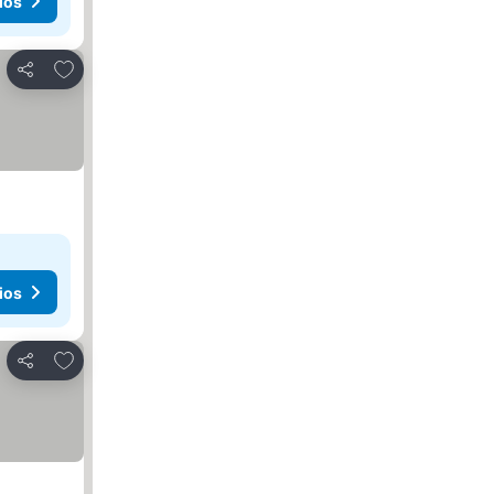
ios
Agregar a favoritos
Compartir
ios
Agregar a favoritos
Compartir