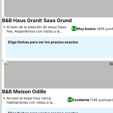
B&B Haus Granit Saas Grund
Al lado de la estación de esquí Saas-
Muy bueno
(466 punt
8,2
Fee, Alojamientos con vistas a la
montaña y al río
Elige fechas para ver los precios exactos
B&B Maison Odille
Acceso al esquí muy cerca,
Excelente
(146 puntuac
9,0
Habitaciones con vistas a la
montaña y al jardín