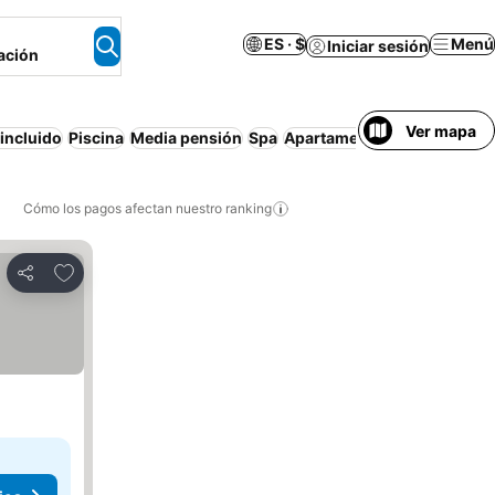
ES · $
Menú
Iniciar sesión
ación
Ver mapa
incluido
Piscina
Media pensión
Spa
Apartamento amueblado
Ca
Cómo los pagos afectan nuestro ranking
Agregar a favoritos
Compartir