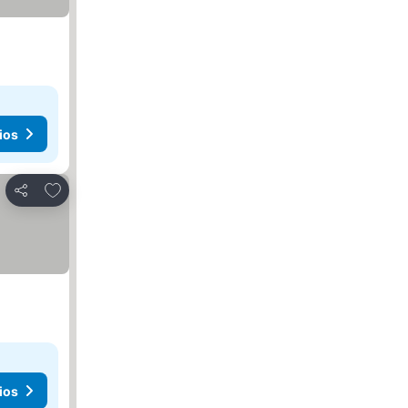
ios
Agregar a favoritos
Compartir
ios