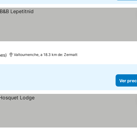
nes)
Valtournenche, a 18.3 km de: Zermatt
Ver prec